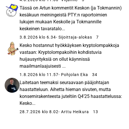
Tässä on Artun kommentit Keskon (ja Tokmannin)
kesäkuun meiningeistä PTY:n raportoimien
lukujen mukaan Keskolle ja Tokmannille
keskeinen tavaratalo...
3.8.2026 klo 6.34
- Sijoittaja-alokas
7
Kesko hostannut hyökkäyksen kryptolompakkoja
vastaan: Kryptolompakoihin kohdistuvia
huijausyrityksiä on ollut käynnissä
maailmanlaajuisesti ...
1.8.2026 klo 11.57
- Pohjolan Eka
34
Laitetaan teemaksi seuraavaan pääjohtajan
haastatteluun. Aihetta hieman sivuten, mutta
konsernirakenteesta juteltiin Q4’25 haastattelussa:
Kesko...
28.7.2026 klo 8.02
- Arttu Heikura
13