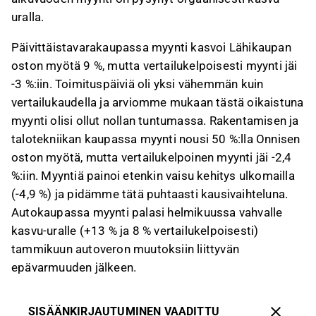
uralla.
Päivittäistavarakaupassa myynti kasvoi Lähikaupan
oston myötä 9 %, mutta vertailukelpoisesti myynti jäi
-3 %:iin. Toimituspäiviä oli yksi vähemmän kuin
vertailukaudella ja arviomme mukaan tästä oikaistuna
myynti olisi ollut nollan tuntumassa. Rakentamisen ja
talotekniikan kaupassa myynti nousi 50 %:lla Onnisen
oston myötä, mutta vertailukelpoinen myynti jäi -2,4
%:iin. Myyntiä painoi etenkin vaisu kehitys ulkomailla
(-4,9 %) ja pidämme tätä puhtaasti kausivaihteluna.
Autokaupassa myynti palasi helmikuussa vahvalle
kasvu-uralle (+13 % ja 8 % vertailukelpoisesti)
tammikuun autoveron muutoksiin liittyvän
epävarmuuden jälkeen.
SISÄÄNKIRJAUTUMINEN VAADITTU