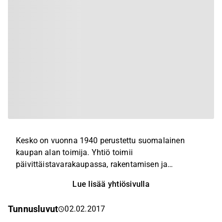
Kesko on vuonna 1940 perustettu suomalainen
kaupan alan toimija. Yhtiö toimii
päivittäistavarakaupassa, rakentamisen ja
talotekniikan kaupassa sekä autokaupassa. Keskon
Lue lisää yhtiösivulla
ketjutoimintaan kuuluu liikkeitä esimerkiksi
Suomessa, Ruotsissa, Norjassa, Virossa, Latviassa,
Tunnusluvut
02.02.2017
Liettuassa ja Puolassa. K-ryhmä on Suomen suurin