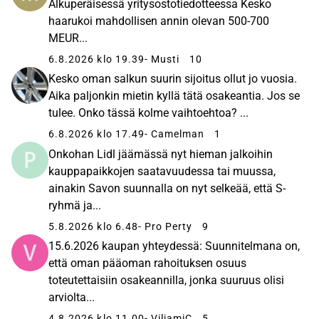
Alkuperäisessä yritysostotiedotteessa Kesko
haarukoi mahdollisen annin olevan 500-700
MEUR...
6.8.2026 klo 19.39
- Musti
10
Kesko oman salkun suurin sijoitus ollut jo vuosia.
Aika paljonkin mietin kyllä tätä osakeantia. Jos se
tulee. Onko tässä kolme vaihtoehtoa? ...
6.8.2026 klo 17.49
- Camelman
1
Onkohan Lidl jäämässä nyt hieman jalkoihin
kauppapaikkojen saatavuudessa tai muussa,
ainakin Savon suunnalla on nyt selkeää, että S-
ryhmä ja...
5.8.2026 klo 6.48
- Pro Perty
9
15.6.2026 kaupan yhteydessä: Suunnitelmana on,
että oman pääoman rahoituksen osuus
toteutettaisiin osakeannilla, jonka suuruus olisi
arviolta...
4.8.2026 klo 11.00
- ViljamiC
5