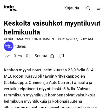
Kirjaudu
Keskolta vaisuhkot myyntiluvut
helmikuulta
KESKOB
ANALYYTIKON KOMMENTTI
03/15/2017, 07:02 AM
Inderes
0
0
Seuraa
tykkää
ei tykkää
Keskon myynti nousi helmikuussa 23,9 %:lla 814
MEUR:oon. Kasvu oli täysin yrityskauppojen
(Lähikauppa, Onninen ja AutoCarrera) ansiota ja
vertailukelpoisesti myynti laski -3 %:lla. Vahvat
tammikuun myyntiluvut kompensoivat vaisuhkoja
helmikuun myyntilukuja ja kokonaisuutena
alkuvuoden myynti on pysynyt orgaanisesti kasvu-