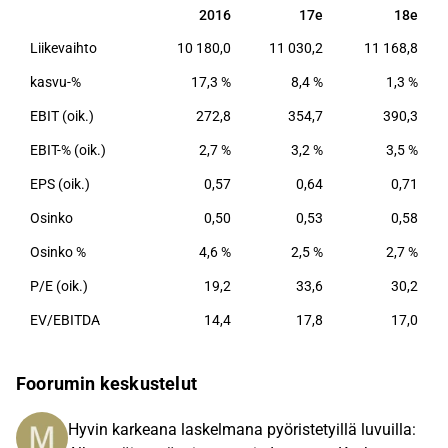
ja Pohjois-Euroopan suurimpia kaupan alan
2016
17e
18e
2016
17e
18e
toimijoita. Yhtiön kotipaikka ja päätoimitilat
Liikevaihto
10 180,0
11 030,2
11 168,8
sijaitsevat Helsingissä.
kasvu-%
17,3 %
8,4 %
1,3 %
EBIT (oik.)
272,8
354,7
390,3
EBIT-% (oik.)
2,7 %
3,2 %
3,5 %
EPS (oik.)
0,57
0,64
0,71
Osinko
0,50
0,53
0,58
Osinko %
4,6 %
2,5 %
2,7 %
P/E (oik.)
19,2
33,6
30,2
EV/EBITDA
14,4
17,8
17,0
Foorumin keskustelut
Hyvin karkeana laskelmana pyöristetyillä luvuilla: