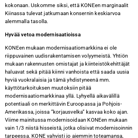
kokonaan. Uskomme siksi, että KONEen marginaalit
Kiinassa tulevat jatkumaan konsernin keskiarvoa
alemmalla tasolla.
Hyvää vetoa modernisaatioissa
KONEen mukaan modernisaatiomarkkina ei ole
riippuvainen uudisrakentamisen volyymeistä. Yhtiön
mukaan rakennusten omistajat ja kiinteistökehittäjät
haluavat sekä pitää kiinni vanhoista että saada uusia
hyviä vuokralaisia ja tämä yhdistyneenä mm.
käyttötarkoituksen muutoksiin pitää
modernisaatiomarkkinaa yllä. Lyhyellä aikavälillä
potentiaali on merkittävin Euroopassa ja Pohjois-
Amerikassa, joissa ”korjausvelka” kasvaa koko ajan.
Viime mainitussa modernisoidaan KONEen mukaan
vain 1/3 niistä hisseistä, jotka olisivat modernisoinnin
tarpeessa. KONE vahvisti jo aiemmin toteamansa,