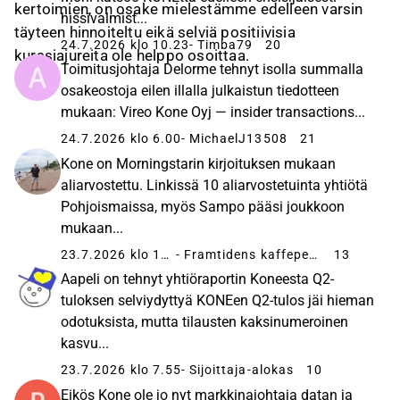
kertoimien, on osake mielestämme edelleen varsin
hissivalmist...
täyteen hinnoiteltu eikä selviä positiivisia
24.7.2026 klo 10.23
- Timba79
20
kurssiajureita ole helppo osoittaa.
Toimitusjohtaja Delorme tehnyt isolla summalla
osakeostoja eilen illalla julkaistun tiedotteen
mukaan: Vireo Kone Oyj — insider transactions...
24.7.2026 klo 6.00
- MichaelJ13508
21
Kone on Morningstarin kirjoituksen mukaan
aliarvostettu. Linkissä 10 aliarvostetuinta yhtiötä
Pohjoismaissa, myös Sampo pääsi joukkoon
mukaan...
23.7.2026 klo 12.26
- Framtidens kaffepengar
13
Aapeli on tehnyt yhtiöraportin Koneesta Q2-
tuloksen selviydyttyä KONEen Q2-tulos jäi hieman
odotuksista, mutta tilausten kaksinumeroinen
kasvu...
23.7.2026 klo 7.55
- Sijoittaja-alokas
10
Eikös Kone ole jo nyt markkinajohtaja datan ja