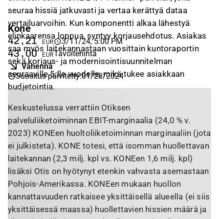
seuraa hissiä jatkuvasti ja vertaa kerättyä dataa
vertailuarvoihin. Kun komponentti alkaa lähestyä
Kone
elinkaarensa loppua, syntyy korjausehdotus. Asiakas
42,21
3/11/24, 5:00 PM
EUR
saa myös laitekannastaan vuosittain kuntoraportin
43,00
Tavoitehinta
EUR
sekä korjaus- ja modernisointisuunnitelman
Vähennä
seuraaville 5:lle vuodelle, mikä tukee asiakkaan
Suositus päivitetty
:
01/28/2024
budjetointia.
Keskustelussa verrattiin Otiksen
palveluliiketoiminnan EBIT-marginaalia (24,0 % v.
2023) KONEen huoltoliiketoiminnan marginaaliin (jota
ei julkisteta). KONE totesi, että isomman huollettavan
laitekannan (2,3 milj. kpl vs. KONEen 1,6 milj. kpl)
lisäksi Otis on hyötynyt etenkin vahvasta asemastaan
Pohjois-Amerikassa. KONEen mukaan huollon
kannattavuuden ratkaisee yksittäisellä alueella (ei siis
yksittäisessä maassa) huollettavien hissien määrä ja