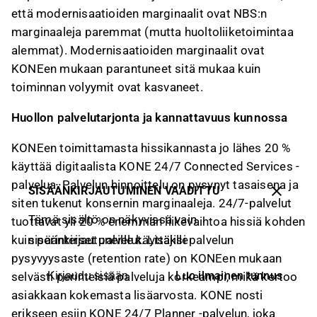
että modernisaatioiden marginaalit ovat NBS:n
marginaaleja paremmat (mutta huoltoliiketoimintaa
alemmat). Modernisaatioiden marginaalit ovat
KONEen mukaan parantuneet sitä mukaa kuin
toiminnan volyymit ovat kasvaneet.
Huollon palvelutarjonta ja kannattavuus kunnossa
KONEen toimittamasta hissikannasta jo lähes 20 %
käyttää digitaalista KONE 24/7 Connected Services -
palvelua. Palvelun hinnoittelu on pysynyt tasaisena ja
SISÄÄNKIRJAUTUMINEN VAADITTU
siten tukenut konsernin marginaaleja. 24/7-palvelut
Tämä sisältö on näkyvissä vain
tuottavat yli 20 % enemmän liikevaihtoa hissiä kohden
sisäänkirjautuneille käyttäjille
kuin perinteiset palvelut. Lisäksi palvelun
pysyvyysaste (retention rate) on KONEen mukaan
Luo ilmainen tunnus
Kirjaudu sisään
selvästi perinteisiä palveluja korkeampi, mikä kertoo
asiakkaan kokemasta lisäarvosta. KONE nosti
erikseen esiin KONE 24/7 Planner -palvelun, joka