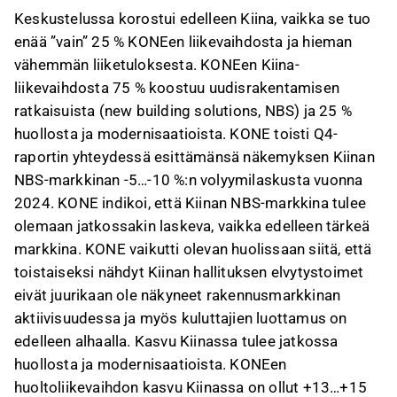
Keskustelussa korostui edelleen Kiina, vaikka se tuo
enää ”vain” 25 % KONEen liikevaihdosta ja hieman
vähemmän liiketuloksesta. KONEen Kiina-
liikevaihdosta 75 % koostuu uudisrakentamisen
ratkaisuista (new building solutions, NBS) ja 25 %
huollosta ja modernisaatioista. KONE toisti Q4-
raportin yhteydessä esittämänsä näkemyksen Kiinan
NBS-markkinan -5…-10 %:n volyymilaskusta vuonna
2024. KONE indikoi, että Kiinan NBS-markkina tulee
olemaan jatkossakin laskeva, vaikka edelleen tärkeä
markkina. KONE vaikutti olevan huolissaan siitä, että
toistaiseksi nähdyt Kiinan hallituksen elvytystoimet
eivät juurikaan ole näkyneet rakennusmarkkinan
aktiivisuudessa ja myös kuluttajien luottamus on
edelleen alhaalla. Kasvu Kiinassa tulee jatkossa
huollosta ja modernisaatioista. KONEen
huoltoliikevaihdon kasvu Kiinassa on ollut +13…+15