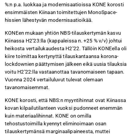
%:n p.a. luokkaa ja modernisaatioissa KONE korosti
ensimmäisten Kiinaan toimitettujen MonoSpace-
hissien lähestyvän modernisaatioikää.
KONEen mukaan yhtiön NBS-tilauskertymän kasvu
Kiinassa H2’23:lla (kappaleissa n. +25 % v/v) johtui
heikosta vertailukaudesta H2’22. Tällöin KONEella oli
kiire toimittaa kertynyttä tilauskantaansa korona-
lockdownien päättymisen jälkeen eikä uusia tilauksia
voitu H2’22:lla vastaanottaa tavanomaiseen tapaan.
Vuonna 2024 vertailuluvut tulevat olemaan
tavanomaisemmat.
KONE korosti, että NBS:n myyntihinnat ovat Kiinassa
kovan kilpailutilanteen vuoksi pudonneet enemmän
kuin materiaalihinnat. KONE on omilla
tehostustoimilla kyennyt eliminoimaan osan
tilauskertymänsä marginaalipaineesta, muttei