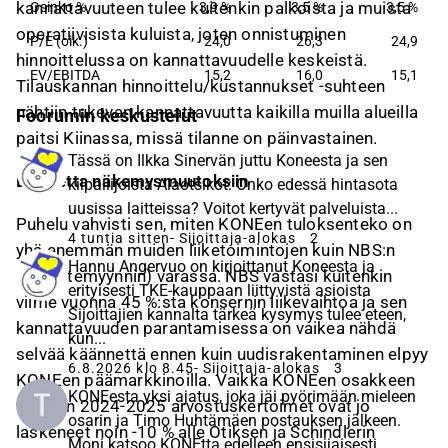
kannattavuuteen tulee kuitenkin palkoista ja muista
Osinko %
3,9 %
3,5 %
3,5 %
operatiivisista kuluista, joten onnistuminen
P/E (oik.)
24,0
26,3
24,9
hinnoittelussa on kannattavuudelle keskeistä.
EV/EBITDA
15,2
16,0
15,1
Tilauskannan hinnoittelu/kustannukset -suhteen
nähtiin tukevan kannattavuutta kaikilla muilla alueilla
Foorumin keskustelut
paitsi Kiinassa, missä tilanne on päinvastainen.
Tässä on Ilkka Sinervän juttu Koneesta ja sen
Ei aihetta näkemysmuutoksiin
kilpailijoista Alaotsikot: Onko edessä hintasota
uusissa laitteissa? Voitot kertyvät palveluista...
Puhelu vahvisti sen, miten KONEen tuloksenteko on
4 tuntia sitten
- Sijoittaja-alokas
2
yhä enemmän muiden liiketoimintojen kuin NBS:n
Hannu Angervuo on kirjoittanut Koneesta ja
(uuslaitemyynnin) varassa. NBS vastasi kuitenkin
erityisesti TKE-kauppaan liittyvistä asioista
viime vuonna 45 %:sta konsernin liikevaihtoa ja sen
Sijoittajien kannalta tärkeä kysymys tulee eteen,
kannattavuuden parantamisessa on vaikea nähdä
kun...
selvää käännettä ennen kuin uudisrakentaminen elpyy
6.8.2026 klo 8.45
- Sijoittaja-alokas
3
KONEen päämarkkinoilla. Vaikka KONEen osakkeen
KONEesta yksi ajatus, joka jäi pyörimään mieleen
vuosien 2024-2025 arvostuskertoimet ovat jo
osarin ja Timo Huhtämäen postauksen jälkeen.
laskeneet noin -10 % alle Otiksen ja Schindlerin
Moni katsoo KONEtta edelleen ensisijaisesti