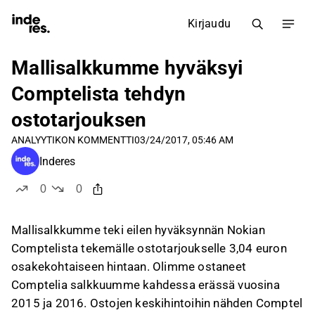
Kirjaudu
Mallisalkkumme hyväksyi
Comptelista tehdyn
ostotarjouksen
ANALYYTIKON KOMMENTTI
03/24/2017, 05:46 AM
Inderes
0
0
tykkää
ei tykkää
Mallisalkkumme teki eilen hyväksynnän Nokian
Comptelista tekemälle ostotarjoukselle 3,04 euron
osakekohtaiseen hintaan. Olimme ostaneet
Comptelia salkkuumme kahdessa erässä vuosina
2015 ja 2016. Ostojen keskihintoihin nähden Comptel