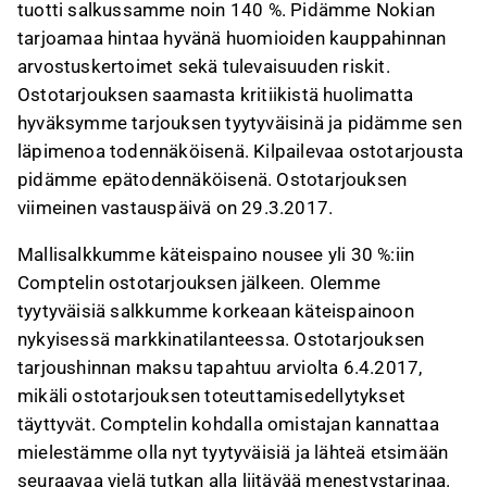
tuotti salkussamme noin 140 %. Pidämme Nokian
tarjoamaa hintaa hyvänä huomioiden kauppahinnan
arvostuskertoimet sekä tulevaisuuden riskit.
Ostotarjouksen saamasta kritiikistä huolimatta
hyväksymme tarjouksen tyytyväisinä ja pidämme sen
läpimenoa todennäköisenä. Kilpailevaa ostotarjousta
pidämme epätodennäköisenä. Ostotarjouksen
viimeinen vastauspäivä on 29.3.2017.
Mallisalkkumme käteispaino nousee yli 30 %:iin
Comptelin ostotarjouksen jälkeen. Olemme
tyytyväisiä salkkumme korkeaan käteispainoon
nykyisessä markkinatilanteessa. Ostotarjouksen
tarjoushinnan maksu tapahtuu arviolta 6.4.2017,
mikäli ostotarjouksen toteuttamisedellytykset
täyttyvät. Comptelin kohdalla omistajan kannattaa
mielestämme olla nyt tyytyväisiä ja lähteä etsimään
seuraavaa vielä tutkan alla liitävää menestystarinaa.