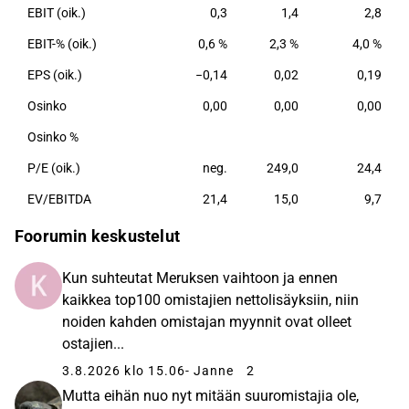
EBIT (oik.)
0,3
1,4
2,8
EBIT-% (oik.)
0,6 %
2,3 %
4,0 %
EPS (oik.)
−0,14
0,02
0,19
Osinko
0,00
0,00
0,00
Osinko %
P/E (oik.)
neg.
249,0
24,4
EV/EBITDA
21,4
15,0
9,7
Foorumin keskustelut
Kun suhteutat Meruksen vaihtoon ja ennen
kaikkea top100 omistajien nettolisäyksiin, niin
noiden kahden omistajan myynnit ovat olleet
ostajien...
3.8.2026 klo 15.06
- Janne
2
Mutta eihän nuo nyt mitään suuromistajia ole,