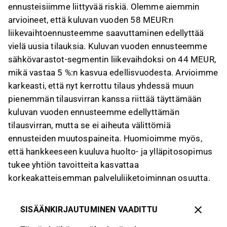
ennusteisiimme liittyvää riskiä. Olemme aiemmin
arvioineet, että kuluvan vuoden 58 MEUR:n
liikevaihtoennusteemme saavuttaminen edellyttää
vielä uusia tilauksia. Kuluvan vuoden ennusteemme
sähkövarastot-segmentin liikevaihdoksi on 44 MEUR,
mikä vastaa 5 %:n kasvua edellisvuodesta. Arvioimme
karkeasti, että nyt kerrottu tilaus yhdessä muun
pienemmän tilausvirran kanssa riittää täyttämään
kuluvan vuoden ennusteemme edellyttämän
tilausvirran, mutta se ei aiheuta välittömiä
ennusteiden muutospaineita. Huomioimme myös,
että hankkeeseen kuuluva huolto- ja ylläpitosopimus
tukee yhtiön tavoitteita kasvattaa
korkeakatteisemman palveluliiketoiminnan osuutta.
SISÄÄNKIRJAUTUMINEN VAADITTU