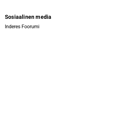
Sosiaalinen media
Inderes Foorumi
Youtube
Facebook
Instagram
X (Twitter)
Tiktok
Linkedin
Yhteystiedot
info@inderes.fi
+358 10 219 4690
Porkkalankatu 5
00180 Helsinki