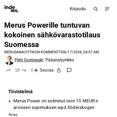
Kirjaudu
Merus Powerille tuntuvan
kokoinen sähkövarastotilaus
Suomessa
MERUS
ANALYYTIKON KOMMENTTI
06/17/2026, 04:57 AM
Petri Gostowski
Pääanalyytikko
18
0
Seuraa
tykkää
ei tykkää
Tiivistelmä
Merus Power on solminut noin 10 MEUR:n
arvoisen sopimuksen wpd Söderskogen
Vindpark Oy:n kanssa, mikä on merkittävä
Avaa