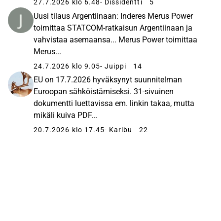
27.7.2026 klo 6.48
- Dissidentti
5
Uusi tilaus Argentiinaan: Inderes Merus Power
toimittaa STATCOM-ratkaisun Argentiinaan ja
vahvistaa asemaansa... Merus Power toimittaa
Merus...
24.7.2026 klo 9.05
- Juippi
14
EU on 17.7.2026 hyväksynyt suunnitelman
Euroopan sähköistämiseksi. 31-sivuinen
dokumentti luettavissa em. linkin takaa, mutta
mikäli kuiva PDF...
20.7.2026 klo 17.45
- Karibu
22