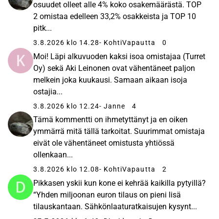
osuudet olleet alle 4% koko osakemäärästä. TOP
2 omistaa edelleen 33,2% osakkeista ja TOP 10
pitk...
3.8.2026 klo 14.28
- KohtiVapautta
0
Moi! Läpi alkuvuoden kaksi isoa omistajaa (Turret
Oy) sekä Aki Leinonen ovat vähentäneet paljon
melkein joka kuukausi. Samaan aikaan isoja
ostajia...
3.8.2026 klo 12.24
- Janne
4
Tämä kommentti on ihmetyttänyt ja en oiken
ymmärrä mitä tällä tarkoitat. Suurimmat omistaja
eivät ole vähentäneet omistusta yhtiössä
ollenkaan...
3.8.2026 klo 12.08
- KohtiVapautta
2
Pikkasen yskii kun kone ei kehrää kaikilla pytyillä?
“Yhden miljoonan euron tilaus on pieni lisä
tilauskantaan. Sähkönlaaturatkaisujen kysynt...