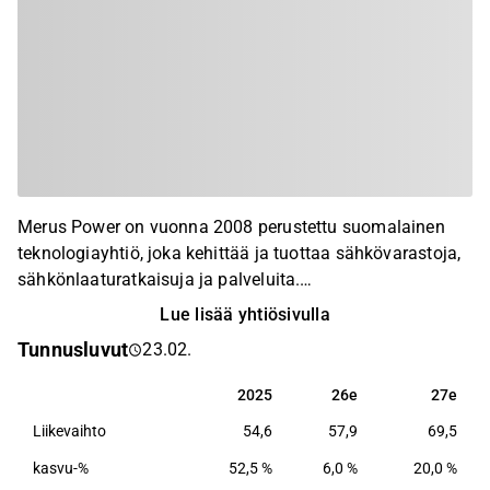
Merus Power on vuonna 2008 perustettu suomalainen
teknologiayhtiö, joka kehittää ja tuottaa sähkövarastoja,
sähkönlaaturatkaisuja ja palveluita.
Sähkönlaaturatkaisuja on myyty jo pitkään laajalle
Lue lisää yhtiösivulla
globaalille asiakaskunnalle ja sähkövarastojen osalta
Tunnusluvut
23.02.
myynnin kansainvälistäminen on yhtiön agendalla.
Yhtiön asiakkaita ovat mm. uusiutuvan energian ja
2025
26e
27e
2025
26e
27e
teollisuuden toimijat.
Liikevaihto
54,6
57,9
69,5
kasvu-%
52,5 %
6,0 %
20,0 %