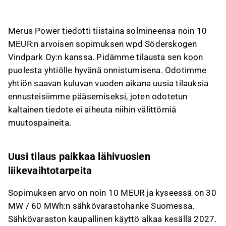
saavutus yhtiölle.
Sopimus kattaa 30 MW / 60 MWh:n
Merus Power tiedotti tiistaina solmineensa noin 10
sähkövarastohankkeen, jonka kaupallinen
MEUR:n arvoisen sopimuksen wpd Söderskogen
käyttö alkaa kesällä 2027, ja se sisältää
Vindpark Oy:n kanssa. Pidämme tilausta sen koon
laitetoimituksen sekä huolto- ja
puolesta yhtiölle hyvänä onnistumisena. Odotimme
ylläpitosopimuksen.
yhtiön saavan kuluvan vuoden aikana uusia tilauksia
Tilaus vähentää kuluvan vuoden ennusteisiin
ennusteisiimme pääsemiseksi, joten odotetun
liittyvää riskiä, mutta ei aiheuta välittömiä
kaltainen tiedote ei aiheuta niihin välittömiä
muutospaineita ennusteisiin, jotka edellyttävät
muutospaineita.
58 MEUR:n liikevaihtoa.
Huolto- ja ylläpitosopimus tukee Merus
Powerin tavoitetta kasvattaa
Uusi tilaus paikkaa lähivuosien
korkeakatteisemman palveluliiketoiminnan
liikevaihtotarpeita
osuutta.
Sopimuksen arvo on noin 10 MEUR ja kyseessä on 30
Tämä sisältö on tekoälyn tuottamaa. Anna siihen
MW / 60 MWh:n sähkövarastohanke Suomessa.
liittyvää palautetta Inderesin
foorumilla
.
Sähkövaraston kaupallinen käyttö alkaa kesällä 2027.