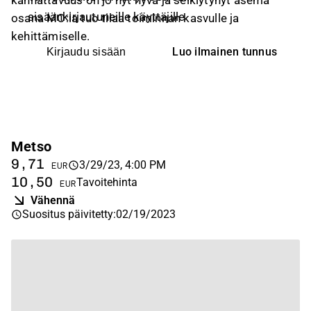
kannattavuus on jo nyt hyvä ja selkiytynyt asema
sisäänkirjautuneille käyttäjille
osana MO:ia tuo tilaa toiminnan kasvulle ja
kehittämiselle.
Luo ilmainen tunnus
Kirjaudu sisään
Metso
9,71
3/29/23, 4:00 PM
EUR
10,50
Tavoitehinta
EUR
Vähennä
Suositus päivitetty
:
02/19/2023