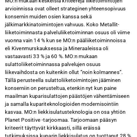
MO:n mukaan keskeisiä kriteerejä liiketoimintojen
arvioinnissa ovat olleet strateginen yhteensopivuus
konsernin muiden osien kanssa sekä
jälkimarkkinatoimintojen vahvuus. Koko Metallit-
liiketoiminnasta palveluliiketoiminnan osuus oli viime
vuonna vain 14 % kun se MO:n pääliiketoiminnoissa
eli Kivenmurskauksessa ja Mineraaleissa oli
vastaavasti 33 % ja 60 %. MO:n mukaan
sulattoliiketoiminnassa palvelujen osuus
liikevaihdosta on kuitenkin ollut ”noin kolmannes”.
Tällä perusteella sulattoliiketoimintojen jääminen
konserniin on perusteltua, etenkin nyt kun paine
maailman kuparisulattojen päästöjen vähentämiseen
ja samalla kupariteknologioiden modernisointiin
kasvaa. MO:n liekkisulatusteknologia on osa yhtiön
Planet Positive -tarjoomaa. Tarjoomaan pääsyn
kriteerit täyttyvät kirkkaasti, sillä eräissä
tutkimuksissa
kuparin liekkisulatus on tuottanut 28 %