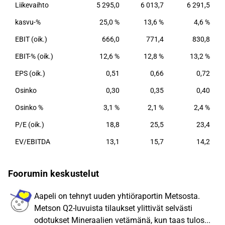
Liikevaihto
5 295,0
6 013,7
6 291,5
kasvu-%
25,0 %
13,6 %
4,6 %
EBIT (oik.)
666,0
771,4
830,8
EBIT-% (oik.)
12,6 %
12,8 %
13,2 %
EPS (oik.)
0,51
0,66
0,72
Osinko
0,30
0,35
0,40
Osinko %
3,1 %
2,1 %
2,4 %
P/E (oik.)
18,8
25,5
23,4
EV/EBITDA
13,1
15,7
14,2
Foorumin keskustelut
Aapeli on tehnyt uuden yhtiöraportin Metsosta.
Metson Q2-luvuista tilaukset ylittivät selvästi
odotukset Mineraalien vetämänä, kun taas tulos...