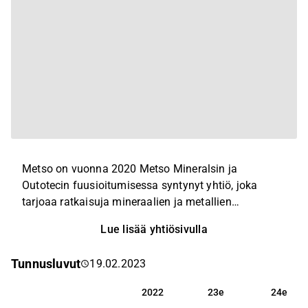
Metso on vuonna 2020 Metso Mineralsin ja
Outotecin fuusioitumisessa syntynyt yhtiö, joka
tarjoaa ratkaisuja mineraalien ja metallien
louhintaan ja kierrätykseen. Yhtiö pyrkii parantaman
Lue lisää yhtiösivulla
asiakkaidensa energian- ja vedenkäytön tehokkuutta,
toiminnan tuottavuutta ja ympäristöriskejä tuote- ja
Tunnusluvut
19.02.2023
prosessiosaamisen avulla. Metson pääkonttori on
Helsingissä ja yhtiöllä toimintaa yli 50 maassa.
2022
23e
24e
2022
23e
24e