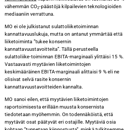
vähemmän CO
-päästöjä kilpailevien teknologioiden
2
mediaaniin verrattuna.
MO ei ole julkistanut sulattoliiketoiminnan
kannattavuuslukuja, mutta on antanut ymmärtää että
liiketoiminta ”tukee konsernin
kannattavuustavoitteita”. Tällä perusteella
sulattoliike-toiminnan EBITA-marginaali ylittäisi 15 %.
Vastaavasti myytävien liiketoimintojen
keskimääräinen EBITA-marginaali alittaisi 9 % eli ne
olisivat selvä rasite konsernin
kannattavuustavoitteiden kannalta.
MO sanoi eilen, että myytävien liiketoimintojen
raportoimisesta erillään muusta konsernista
tiedotetaan myöhemmin. On todennäköistä, että
myytävät osat päätyvät eri ostajille. Myytäviä osia
kohtaan ”tunnetaan kiinnostusta”, minkä tulkitsemme