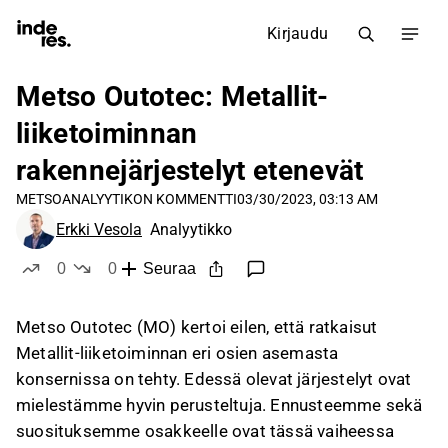
Kirjaudu
Metso Outotec: Metallit-
liiketoiminnan
rakennejärjestelyt etenevät
METSO
ANALYYTIKON KOMMENTTI
03/30/2023, 03:13 AM
Erkki Vesola
Analyytikko
0
0
Seuraa
tykkää
ei tykkää
Metso Outotec (MO) kertoi eilen, että ratkaisut
Metallit-liiketoiminnan eri osien asemasta
konsernissa on tehty. Edessä olevat järjestelyt ovat
mielestämme hyvin perusteltuja. Ennusteemme sekä
suosituksemme osakkeelle ovat tässä vaiheessa