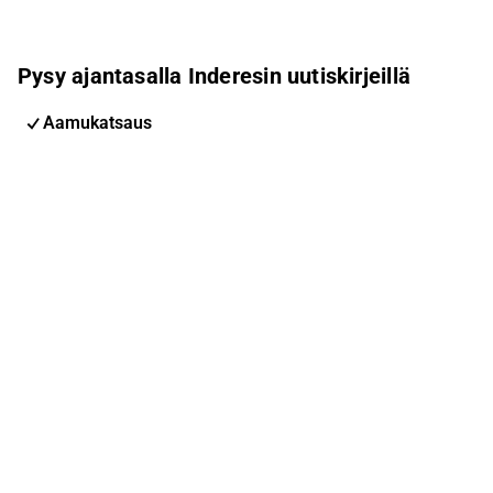
Pysy ajantasalla Inderesin uutiskirjeillä
Aamukatsaus
Pohjoismaiden uutiskirje
Pohjoismaiset tapahtumat
Inderes Femme
Sähköpostiosoite
Tilaa
Voit muuttaa asetuksiasi milloin tahansa