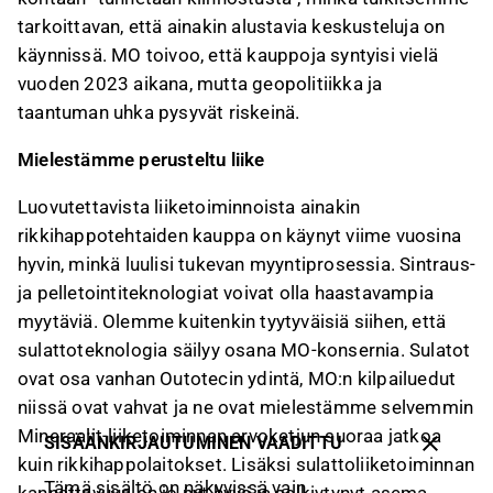
tarkoittavan, että ainakin alustavia keskusteluja on
käynnissä. MO toivoo, että kauppoja syntyisi vielä
vuoden 2023 aikana, mutta geopolitiikka ja
taantuman uhka pysyvät riskeinä.
Mielestämme perusteltu liike
Luovutettavista liiketoiminnoista ainakin
rikkihappotehtaiden kauppa on käynyt viime vuosina
hyvin, minkä luulisi tukevan myyntiprosessia. Sintraus-
ja pelletointiteknologiat voivat olla haastavampia
myytäviä. Olemme kuitenkin tyytyväisiä siihen, että
sulattoteknologia säilyy osana MO-konsernia. Sulatot
ovat osa vanhan Outotecin ydintä, MO:n kilpailuedut
niissä ovat vahvat ja ne ovat mielestämme selvemmin
Mineraalit-liiketoiminnan arvoketjun suoraa jatkoa
SISÄÄNKIRJAUTUMINEN VAADITTU
kuin rikkihappolaitokset. Lisäksi sulattoliiketoiminnan
Tämä sisältö on näkyvissä vain