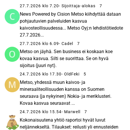
27.7.2026 klo 7.20
- Sijoittaja-alokas
7
News Powered by Cision Metso kiihdyttää dataan
pohjautuvien palveluiden kasvua
kaivosteollisuudessa... Metso Oyj:n lehdistötiedote
27.7.2026...
27.7.2026 klo 6.09
- Cadel
7
Metso on jäyhä. Sen business ei koskaan koe
kovaa kasvua. Silti se suorittaa. Se on hyvä
sijoitus (juuri nyt).
24.7.2026 klo 17.30
- OldFeki
5
Metso, yhdessä muun kaivos- ja
mineraaliteollisuuden kanssa on Suomen
seuraava (ja nykyinen) Nokia- ja meriklusteri.
Kovaa kasvua seuraavat ...
24.7.2026 klo 15.54
- Marwell
7
Kokonaisuutena yhtiö raportoi hyvät luvut
neljännekseltä. Tilaukset: reilusti yli ennusteiden