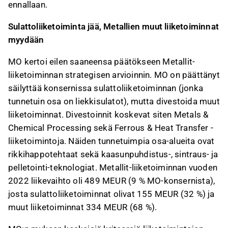
ennallaan.
Sulattoliiketoiminta jää, Metallien muut liiketoiminnat
myydään
MO kertoi eilen saaneensa päätökseen Metallit-
liiketoiminnan strategisen arvioinnin. MO on päättänyt
säilyttää konsernissa sulattoliiketoiminnan (jonka
tunnetuin osa on liekkisulatot), mutta divestoida muut
liiketoiminnat. Divestoinnit koskevat siten Metals &
Chemical Processing sekä Ferrous & Heat Transfer -
liiketoimintoja. Näiden tunnetuimpia osa-alueita ovat
rikkihappotehtaat sekä kaasunpuhdistus-, sintraus- ja
pelletointi-teknologiat. Metallit-liiketoiminnan vuoden
2022 liikevaihto oli 489 MEUR (9 % MO-konsernista),
josta sulattoliiketoiminnat olivat 155 MEUR (32 %) ja
muut liiketoiminnat 334 MEUR (68 %).