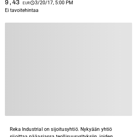
9,43
3/20/17, 5:00 PM
EUR
Ei tavoitehintaa
Reka Industrial on sijoitusyhtiö. Nykyään yhtiö
sijoittaa pääasiassa teollisuusyrityksiin, joiden