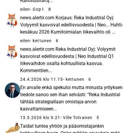
Rahoitusvaroj...
eilen
- Gop1
8
news.alertir.com Korjaus: Reka Industrial Oyj:
Volyymit kasvoivat edellisvuodesta | Neo... Huhti-
kesäkuu 2026 Kumitoimialan liikevaihto oli ...
eilen
- kettunen
6
news.alertir.com Reka Industrial Oyj: Volyymit
kasvoivat edellisvuodesta | Neo Industrial Q1
liikevaihdon osalta kohtuullista kasvua.
Kommenttien...
24.4.2026 klo 11.15
- kettunen
6
En arvaile enkä spekuloi mutta minusta yrityksen
tiedote sanoo sen ihan selvästi: “Reka Industrial
tähtää strategiallaan omistaja-arvon
kasvattamiseen...
13.3.2026 klo 9.21
- Ville Tolvanen
5
Taidat tuntea yhtiön ja pääomistajankin