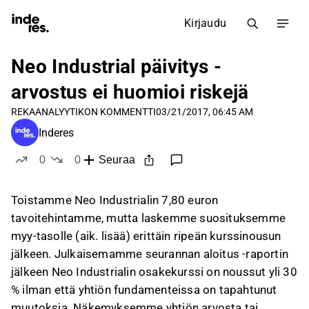
Kirjaudu
Neo Industrial päivitys -
arvostus ei huomioi riskejä
REKA
ANALYYTIKON KOMMENTTI
03/21/2017, 06:45 AM
Inderes
0
0
Seuraa
tykkää
ei tykkää
Toistamme Neo Industrialin 7,80 euron
tavoitehintamme, mutta laskemme suosituksemme
myy-tasolle (aik. lisää) erittäin ripeän kurssinousun
jälkeen. Julkaisemamme seurannan aloitus -raportin
jälkeen Neo Industrialin osakekurssi on noussut yli 30
% ilman että yhtiön fundamenteissa on tapahtunut
muutoksia. Näkemyksemme yhtiön arvosta tai