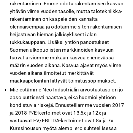
rakentaminen. Emme odota rakentamisen kasvun
yltävän viime vuoden tasolle, mutta talotekniikka-
rakentaminen on kaapeleiden kannalta
olennaisempaa ja odotamme siten rakentamisen
heijastuvan hieman jälkisyklisesti alan
tukkukauppaan. Lisäksi yhtiön panostukset
Suomen ulkopuolisten markkinoiden kasvuun
tuovat arviomme mukaan kasvua enenevässä
määrin vuoden aikana. Kasvua ajavat myös viime
vuoden aikana ilmoitetut merkittävät
maakaapelointiin liittyvät toimitussopimukset.
Mielestämme Neo Industrialin arvostustaso on jo
absoluuttisesti haastava, eikä huomioi yhtiöön
kohdistuvia riskejä. Ennusteillamme vuosien 2017
ja 2018 P/E-kertoimet ovat 13,5x ja 12x ja
vastaavat EV/EBITDA-kertoimet ovat 8x ja 7x.
Kurssinousun myötä aiempi ero suhteellisessa