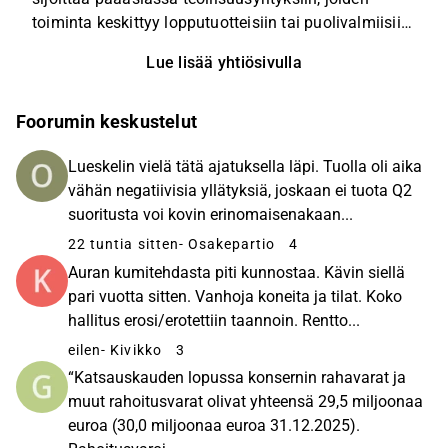
toiminta keskittyy lopputuotteisiin tai puolivalmiisiin
tuotteisiin. Visio on omistaa yritykset pitkällä
Lue lisää yhtiösivulla
aikavälillä ja tuottaa omistaja-arvoa. Sijoitussalkku
koostuu pääasiassa Pohjoismaiden markkinoilla
toimivista noteeraamattomista yrityksistä. Yhtiö
Foorumin keskustelut
tunnettiin aiemmin nimellä Neo Industrial, ja sen
pääkonttori sijaitsee Hyvinkäällä.
Lueskelin vielä tätä ajatuksella läpi. Tuolla oli aika
vähän negatiivisia yllätyksiä, joskaan ei tuota Q2
suoritusta voi kovin erinomaisenakaan...
22 tuntia sitten
- Osakepartio
4
Auran kumitehdasta piti kunnostaa. Kävin siellä
pari vuotta sitten. Vanhoja koneita ja tilat. Koko
hallitus erosi/erotettiin taannoin. Rentto...
eilen
- Kivikko
3
“Katsauskauden lopussa konsernin rahavarat ja
muut rahoitusvarat olivat yhteensä 29,5 miljoonaa
euroa (30,0 miljoonaa euroa 31.12.2025).