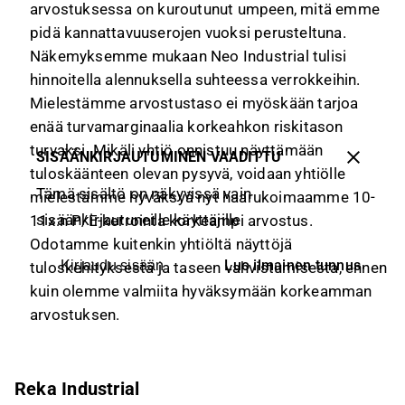
arvostuksessa on kuroutunut umpeen, mitä emme
pidä kannattavuuserojen vuoksi perusteltuna.
Näkemyksemme mukaan Neo Industrial tulisi
hinnoitella alennuksella suhteessa verrokkeihin.
Mielestämme arvostustaso ei myöskään tarjoa
enää turvamarginaalia korkeahkon riskitason
turvaksi. Mikäli yhtiö onnistuu näyttämään
SISÄÄNKIRJAUTUMINEN VAADITTU
tuloskäänteen olevan pysyvä, voidaan yhtiölle
Tämä sisältö on näkyvissä vain
mielestämme hyväksyä nyt haarukoimaamme 10-
sisäänkirjautuneille käyttäjille
11x:n P/E-kerrointa korkeampi arvostus.
Odotamme kuitenkin yhtiöltä näyttöjä
Luo ilmainen tunnus
Kirjaudu sisään
tuloskehityksestä ja taseen vahvistumisesta, ennen
kuin olemme valmiita hyväksymään korkeamman
arvostuksen.
Reka Industrial