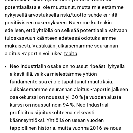
potentiaalista ei ole muuttunut, mutta mielestämme
nykyisellä arvostuksella riski/tuotto-suhde ei riitä
positiiviseen näkemykseen. Näemme kuitenkin
edelleen, että yhtiöllä on selkeää potentiaalia vahvaan
tuloskasvuun käänteen edetessä odotuksiemme
mukaisesti. Vastikään julkaisemamme seurannan
aloitus -raportin voi lukea
täältä
.
Neo Industrialin osake on noussut ripeästi lyhyellä
aikavälillä, vaikka mielestämme yhtiön
fundamenteissa ei ole tapahtunut muutoksia.
Julkaisemamme seurannan aloitus -raportin jälkeen
osakekurssi on noussut yli 30 % ja vuoden alusta
kurssi on noussut noin 94 %. Neo Industrial
profiloituu sijoituskohteena selkeästi
käänneyhtiöksi. Yhtiöllä on usean vuoden
tappiollinen historia, mutta vuonna 2016 se nousi