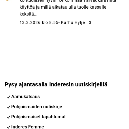
kohtuullisen hyvin. Onko mitään arvauksia mitä
käyttöä ja millä aikataululla tuolle kassalle
keksitä...
13.3.2026 klo 8.55
- Karhu Hylje
3
Pysy ajantasalla Inderesin uutiskirjeillä
Aamukatsaus
Pohjoismaiden uutiskirje
Pohjoismaiset tapahtumat
Inderes Femme