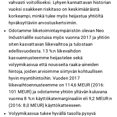
vahvasti voitolliseksi. Lyhyen kannattavan historian
vuoksi osakkeen riskitaso on keskimääräistä
korkeampi, minkä tulee myös heijastua yhtiöltä
hyväksyttäviin arvostuskertoimiin.
Odotamme liiketoimintaympäristön olevan Neo
Industrialille suotuisa myös vuonna 2017 ja yhtiön
siten kasvattavan liikevaihtoa ja tulostaan
edellisvuodesta. 13 %:n liikevaihdon
kasvuennusteemme heijastelee sekä
volyymikasvua että nousseita raaka-aineiden
hintoja, joiden arvioimme siirtyvän kohtuullisen
hyvin myyntihintoihin. Vuoden 2017
liikevaihtoennusteemme on 114,6 MEUR (2016:
101 MEUR) ja odotamme yhtiön yltävän kuluvana
vuonna 8 %:n käyttökatemarginaaliin eli 9,2 MEUR:n
(2016: 8,0 MEUR) käyttökatteeseen.
Volyymikasvua tukee hyvällä tasolla pysyvä