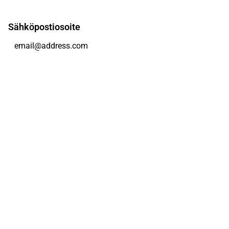
Sähköpostiosoite
Tilaa
Voit muuttaa asetuksiasi milloin tahansa
Sosiaalinen media
Inderes Foorumi
Youtube
Facebook
Instagram
X (Twitter)