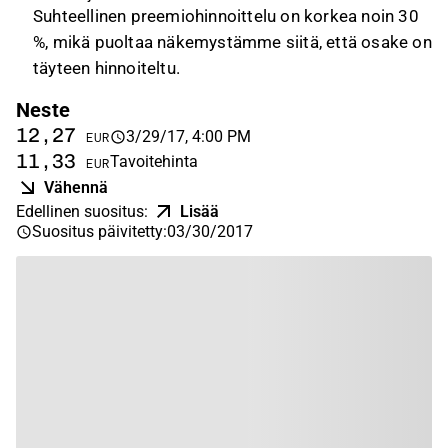
Suhteellinen preemiohinnoittelu on korkea noin 30
%, mikä puoltaa näkemystämme siitä, että osake on
täyteen hinnoiteltu.
Neste
12,27
3/29/17, 4:00 PM
EUR
11,33
Tavoitehinta
EUR
Vähennä
Edellinen suositus
:
Lisää
Suositus päivitetty
:
03/30/2017