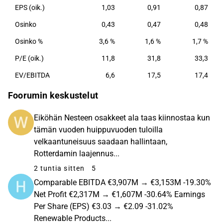
EPS (oik.)
1,03
0,91
0,87
Osinko
0,43
0,47
0,48
Osinko %
3,6 %
1,6 %
1,7 %
P/E (oik.)
11,8
31,8
33,3
EV/EBITDA
6,6
17,5
17,4
Foorumin keskustelut
Eiköhän Nesteen osakkeet ala taas kiinnostaa kun
tämän vuoden huippuvuoden tuloilla
velkaantuneisuus saadaan hallintaan,
Rotterdamin laajennus...
2 tuntia sitten
5
Comparable EBITDA €3,907M → €3,153M -19.30%
Net Profit €2,317M → €1,607M -30.64% Earnings
Per Share (EPS) €3.03 → €2.09 -31.02%
Renewable Products...