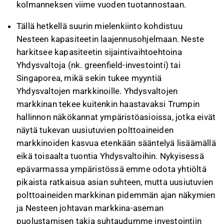
kolmanneksen viime vuoden tuotannostaan.
Tällä hetkellä suurin mielenkiinto kohdistuu
Nesteen kapasiteetin laajennusohjelmaan. Neste
harkitsee kapasiteetin sijaintivaihtoehtoina
Yhdysvaltoja (nk. greenfield-investointi) tai
Singaporea, mikä sekin tukee myyntiä
Yhdysvaltojen markkinoille. Yhdysvaltojen
markkinan tekee kuitenkin haastavaksi Trumpin
hallinnon näkökannat ympäristöasioissa, jotka eivät
näytä tukevan uusiutuvien polttoaineiden
markkinoiden kasvua etenkään sääntelyä lisäämällä
eikä toisaalta tuontia Yhdysvaltoihin. Nykyisessä
epävarmassa ympäristössä emme odota yhtiöltä
pikaista ratkaisua asian suhteen, mutta uusiutuvien
polttoaineiden markkinan pidemmän ajan näkymien
ja Nesteen johtavan markkina-aseman
puolustamisen takia suhtaudumme investointiin