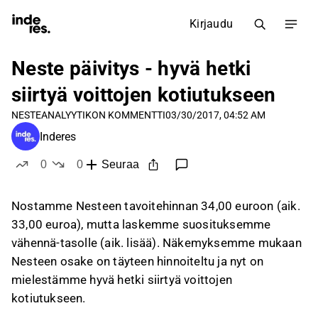
Kirjaudu
Neste päivitys - hyvä hetki
siirtyä voittojen kotiutukseen
NESTE
ANALYYTIKON KOMMENTTI
03/30/2017, 04:52 AM
Inderes
0
0
Seuraa
tykkää
ei tykkää
Nostamme Nesteen tavoitehinnan 34,00 euroon (aik.
33,00 euroa), mutta laskemme suosituksemme
vähennä-tasolle (aik. lisää). Näkemyksemme mukaan
Nesteen osake on täyteen hinnoiteltu ja nyt on
mielestämme hyvä hetki siirtyä voittojen
kotiutukseen.