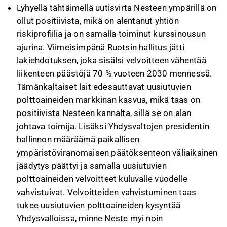
Lyhyellä tähtäimellä uutisvirta Nesteen ympärillä on
ollut positiivista, mikä on alentanut yhtiön
riskiprofiilia ja on samalla toiminut kurssinousun
ajurina. Viimeisimpänä Ruotsin hallitus jätti
lakiehdotuksen, joka sisälsi velvoitteen vähentää
liikenteen päästöjä 70 % vuoteen 2030 mennessä.
Tämänkaltaiset lait edesauttavat uusiutuvien
polttoaineiden markkinan kasvua, mikä taas on
positiivista Nesteen kannalta, sillä se on alan
johtava toimija. Lisäksi Yhdysvaltojen presidentin
hallinnon määräämä paikallisen
ympäristöviranomaisen päätöksenteon väliaikainen
jäädytys päättyi ja samalla uusiutuvien
polttoaineiden velvoitteet kuluvalle vuodelle
vahvistuivat. Velvoitteiden vahvistuminen taas
tukee uusiutuvien polttoaineiden kysyntää
Yhdysvalloissa, minne Neste myi noin