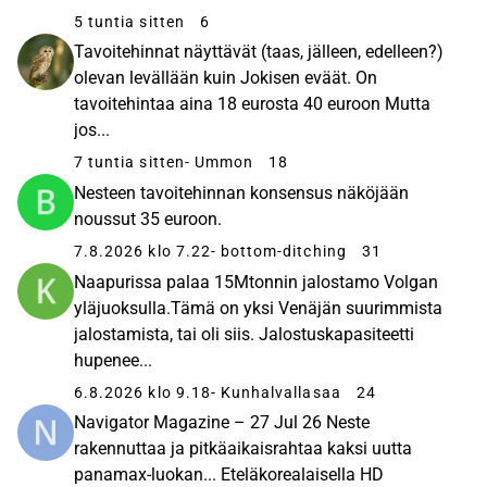
5 tuntia sitten
6
Tavoitehinnat näyttävät (taas, jälleen, edelleen?)
olevan levällään kuin Jokisen eväät. On
tavoitehintaa aina 18 eurosta 40 euroon Mutta
jos...
7 tuntia sitten
- Ummon
18
Nesteen tavoitehinnan konsensus näköjään
noussut 35 euroon.
7.8.2026 klo 7.22
- bottom-ditching
31
Naapurissa palaa 15Mtonnin jalostamo Volgan
yläjuoksulla.Tämä on yksi Venäjän suurimmista
jalostamista, tai oli siis. Jalostuskapasiteetti
hupenee...
6.8.2026 klo 9.18
- Kunhalvallasaa
24
Navigator Magazine – 27 Jul 26 Neste
rakennuttaa ja pitkäaikaisrahtaa kaksi uutta
panamax-luokan... Eteläkorealaisella HD