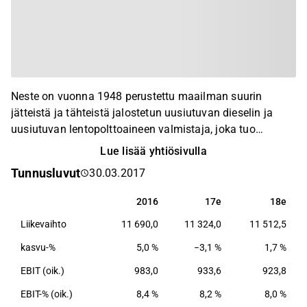
Neste on vuonna 1948 perustettu maailman suurin
jätteistä ja tähteistä jalostetun uusiutuvan dieselin ja
uusiutuvan lentopolttoaineen valmistaja, joka tuo
uusiutuvia ratkaisuja myös muovi- ja
Lue lisää yhtiösivulla
kemikaaliteollisuudelle. Nesteellä on toimintaa yli
Tunnusluvut
30.03.2017
kymmenessä maassa ja tuotantoa Suomessa,
Singaporessa ja Alankomaissa sekä yhteisyrityksen
2016
17e
18e
2016
17e
18e
kautta Yhdysvalloissa.
Liikevaihto
11 690,0
11 324,0
11 512,5
kasvu-%
5,0 %
−3,1 %
1,7 %
EBIT (oik.)
983,0
933,6
923,8
EBIT-% (oik.)
8,4 %
8,2 %
8,0 %