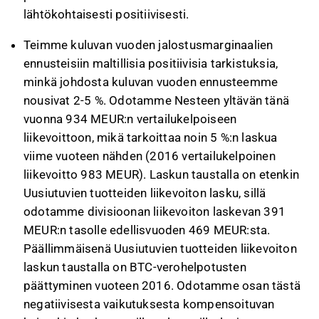
lähtökohtaisesti positiivisesti.
Teimme kuluvan vuoden jalostusmarginaalien
ennusteisiin maltillisia positiivisia tarkistuksia,
minkä johdosta kuluvan vuoden ennusteemme
nousivat 2-5 %. Odotamme Nesteen yltävän tänä
vuonna 934 MEUR:n vertailukelpoiseen
liikevoittoon, mikä tarkoittaa noin 5 %:n laskua
viime vuoteen nähden (2016 vertailukelpoinen
liikevoitto 983 MEUR). Laskun taustalla on etenkin
Uusiutuvien tuotteiden liikevoiton lasku, sillä
odotamme divisioonan liikevoiton laskevan 391
MEUR:n tasolle edellisvuoden 469 MEUR:sta.
Päällimmäisenä Uusiutuvien tuotteiden liikevoiton
laskun taustalla on BTC-verohelpotusten
päättyminen vuoteen 2016. Odotamme osan tästä
negatiivisesta vaikutuksesta kompensoituvan