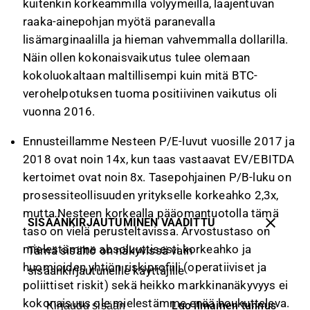
kuitenkin korkeammilla volyymeilla, laajentuvan
raaka-ainepohjan myötä paranevalla
lisämarginaalilla ja hieman vahvemmalla dollarilla.
Näin ollen kokonaisvaikutus tulee olemaan
kokoluokaltaan maltillisempi kuin mitä BTC-
verohelpotuksen tuoma positiivinen vaikutus oli
vuonna 2016.
Ennusteillamme Nesteen P/E-luvut vuosille 2017 ja
2018 ovat noin 14x, kun taas vastaavat EV/EBITDA
kertoimet ovat noin 8x. Tasepohjainen P/B-luku on
prosessiteollisuuden yritykselle korkeahko 2,3x,
mutta Nesteen korkealla pääomantuotolla tämä
SISÄÄNKIRJAUTUMINEN VAADITTU
taso on vielä perusteltavissa. Arvostustaso on
mielestämme absoluuttisesti korkeahko ja
Tämä sisältö on näkyvissä vain
huomioiden yhtiön riskiprofiili (operatiiviset ja
sisäänkirjautuneille käyttäjille
poliittiset riskit) sekä heikko markkinanäkyvyys ei
kokonaisuus ole mielestämme enää houkutteleva.
Luo ilmainen tunnus
Kirjaudu sisään