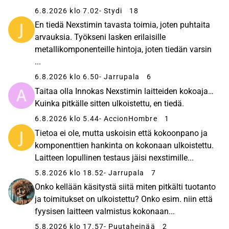
6.8.2026 klo 7.02
- Stydi
18
En tiedä Nexstimin tavasta toimia, joten puhtaita
arvauksia. Työkseni lasken erilaisille
metallikomponenteille hintoja, joten tiedän varsin
...
6.8.2026 klo 6.50
- Jarrupala
6
Taitaa olla Innokas Nexstimin laitteiden kokoaja…
Kuinka pitkälle sitten ulkoistettu, en tiedä.
6.8.2026 klo 5.44
- AccionHombre
1
Tietoa ei ole, mutta uskoisin että kokoonpano ja
komponenttien hankinta on kokonaan ulkoistettu.
Laitteen lopullinen testaus jäisi nexstimille...
5.8.2026 klo 18.52
- Jarrupala
7
Onko kellään käsitystä siitä miten pitkälti tuotanto
ja toimitukset on ulkoistettu? Onko esim. niin että
fyysisen laitteen valmistus kokonaan...
5.8.2026 klo 17.57
- Puutaheinää
2