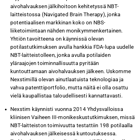
aivohalvauksen jälkihoitoon kehitetyssä NBT-
laitteistossa (Navigated Brain Therapy), jonka
potentiaalisen markkinan koko on NBS-
liiketoimintaan nähden monikymmenkertainen.
Yhtiön tavoitteena on käynnissä olevan
potilastutkimuksen avulla hankkia FDA-lupa uudelle
NBT-laitteistolleen, jonka avulla potilaiden
yläraajojen toiminnallisuutta pyritään
kuntouttamaan aivohalvauksen jälkeen. Uskomme
Nexstimillä olevan ainutlaatuista teknologiaa ja
vahva patenttiportfolio, mutta näitä ei olla osattu
vielä kaupallistaa taloudellisesti kannattavasti.
Nexstim käynnisti vuonna 2014 Yhdysvalloissa
kliinisen Vaiheen III-monikeskustutkimuksen, missä
NBT-laitteiston toimivuutta testattiin 198 potilaalla
aivohalvauksen jälkeisessä kuntoutuksessa.