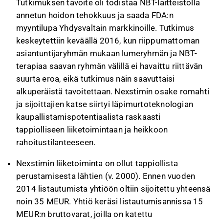
Tutkimuksen tavoite oli todistaa NBT-laitteistolla
annetun hoidon tehokkuus ja saada FDA:n
myyntilupa Yhdysvaltain markkinoille. Tutkimus
keskeytettiin keväällä 2016, kun riippumattoman
asiantuntijaryhmän mukaan lumeryhmän ja NBT-
terapiaa saavan ryhmän välillä ei havaittu riittävän
suurta eroa, eikä tutkimus näin saavuttaisi
alkuperäistä tavoitettaan. Nexstimin osake romahti
ja sijoittajien katse siirtyi läpimurtoteknologian
kaupallistamispotentiaalista raskaasti
tappiolliseen liiketoimintaan ja heikkoon
rahoitustilanteeseen.
Nexstimin liiketoiminta on ollut tappiollista
perustamisesta lähtien (v. 2000). Ennen vuoden
2014 listautumista yhtiöön oltiin sijoitettu yhteensä
noin 35 MEUR. Yhtiö keräsi listautumisannissa 15
MEUR:n bruttovarat, joilla on katettu