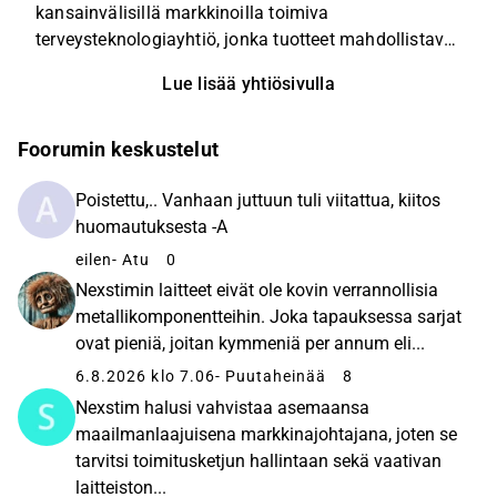
kansainvälisillä markkinoilla toimiva
terveysteknologiayhtiö, jonka tuotteet mahdollistavat
aivokuoren toiminnallisten alueiden kartoituksen ja
Lue lisää yhtiösivulla
halutun aivoalueen tarkan stimuloinnin sähkökentän
avulla. Nexstimin liiketoiminta jakaantuu
diagnostiikka- (Navigated Brain Stimulation NBS) ja
Foorumin keskustelut
terapia (Navigated Brain Therapy NBT) -
liiketoimintoihin. Yhtiö on hiljattain alkanut tarjota
Poistettu,.. Vanhaan juttuun tuli viitattua, kiitos
asiakkailleen myös yhdistelmälaitteistoja, jotka
huomautuksesta -A
sisältävät sekä NBS- että NBT-toiminnallisuudet.
eilen
- Atu
0
Nexstimillä on asiakkaita useassa kymmenessä
Nexstimin laitteet eivät ole kovin verrannollisia
maassa.
metallikomponentteihin. Joka tapauksessa sarjat
ovat pieniä, joitan kymmeniä per annum eli...
6.8.2026 klo 7.06
- Puutaheinää
8
Nexstim halusi vahvistaa asemaansa
maailmanlaajuisena markkinajohtajana, joten se
tarvitsi toimitusketjun hallintaan sekä vaativan
laitteiston...