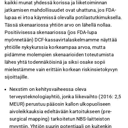
kaikki munat yhdessä korissa ja liiketoiminnan
jatkamisen mahdollisuudet ovat uhattuna, jos FDA-
lupaa ei irtoa käynnissä olevalla potilastutkimuksella.
Tässä skenaariossa yhtiön arvo on lähellä nollaa.
Positiivisessa skenaariossa (jos FDA-lupa
myönnetään) DCF-kassavirtalaskelmamme näyttää
yhtiölle nykykurssia korkeampaa arvoa, mutta
pidämme molempien skenaarioiden toteutumista
lähes yhtä todennäköisinä ja siksi osake sopii
mielestämme vain erittäin korkean riskinsietokyvyn
sijoittajille.
Nexstim on kehitysvaiheessa oleva
terveysteknologiayhtiö, jonka liikevaihto (2016: 2,5
MEUR) perustuu pääosin kallon ulkopuoliseen
aivoleikkauksia edeltävään kartoitukseen (pre-
surgical mapping) tarkoitetun NBS-laitteiston
myyntiin. Yhtiön suurin potentiaali on kuitenkin