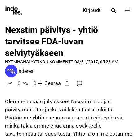
Kirjaudu
Nexstim päivitys - yhtiö
tarvitsee FDA-luvan
selviytyäkseen
NXTMH
ANALYYTIKON KOMMENTTI
03/31/2017, 05:28 AM
Inderes
0
0
Seuraa
tykkää
ei tykkää
Olemme tänään julkaisseet Nexstimin laajan
päivitysraportin, jonka voi lukea tästä linkistä.
Päätämme yhtiön seurannan raportin yhteydessä,
minkä takia emme enää anna osakkeelle
tavoitehintaa tai suositusta. Yhtiöllä on mielestämme