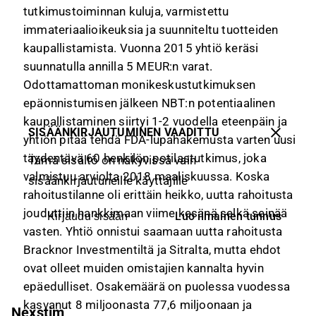
tutkimustoiminnan kuluja, varmistettu
immateriaalioikeuksia ja suunniteltu tuotteiden
kaupallistamista. Vuonna 2015 yhtiö keräsi
suunnatulla annilla 5 MEUR:n varat.
Odottamattoman monikeskustutkimuksen
epäonnistumisen jälkeen NBT:n potentiaalinen
kaupallistaminen siirtyi 1-2 vuodella eteenpäin ja
SISÄÄNKIRJAUTUMINEN VAADITTU
yhtiön pitää tehdä FDA-lupahakemusta varten uusi
täydentävä 60 henkilön potilastutkimus, joka
Tämä sisältö on näkyvissä vain
valmistuu arviolta 2018 maaliskuussa. Koska
sisäänkirjautuneille käyttäjille
rahoitustilanne oli erittäin heikko, uutta rahoitusta
jouduttiin hankkimaan viime kesänä selkä seinää
Luo ilmainen tunnus
Kirjaudu sisään
vasten. Yhtiö onnistui saamaan uutta rahoitusta
Bracknor Investmentiltä ja Sitralta, mutta ehdot
ovat olleet muiden omistajien kannalta hyvin
epäedulliset. Osakemäärä on puolessa vuodessa
kasvanut 8 miljoonasta 77,6 miljoonaan ja
Nexstim