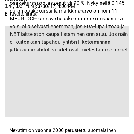
osakekurssi on laskenut yli 90 %. Nykyisellä 0,145
14,16
3/30/17, 4:00 PM
EUR
euron osakekurssilla markkina-arvo on noin 11
Ei tavoitehintaa
MEUR. DCF-kassavirtalaskelmamme mukaan arvo
voisi olla selvästi enemmän, jos FDA-lupa irtoaa ja
NBT-laitteiston kaupallistaminen onnistuu. Jos näin
ei kuitenkaan tapahdu, yhtiön liiketoiminnan
jatkuvuusmahdollisuudet ovat mielestämme pienet.
Nexstim on vuonna 2000 perustettu suomalainen