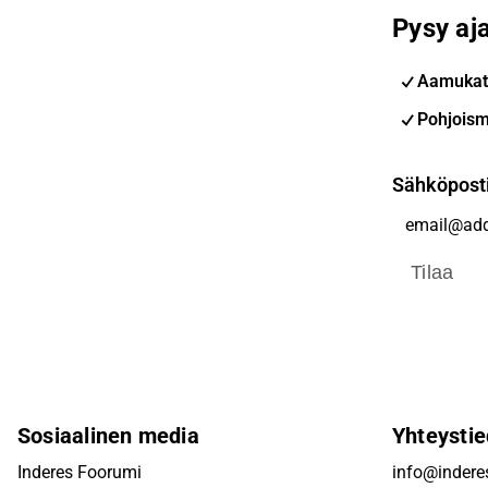
Pysy aja
Aamukat
Pohjoism
Sähköpost
Tilaa
Sosiaalinen media
Yhteystie
Inderes Foorumi
info@inderes