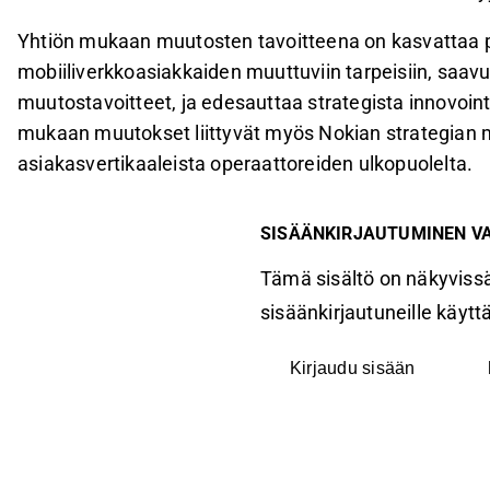
Yhtiön mukaan muutosten tavoitteena on kasvattaa pa
mobiiliverkkoasiakkaiden muuttuviin tarpeisiin, saav
muutostavoitteet, ja edesauttaa strategista innovoi
mukaan muutokset liittyvät myös Nokian strategian 
asiakasvertikaaleista operaattoreiden ulkopuolelta.
SISÄÄNKIRJAUTUMINEN V
Tämä sisältö on näkyvissä
sisäänkirjautuneille käyttäj
Kirjaudu sisään