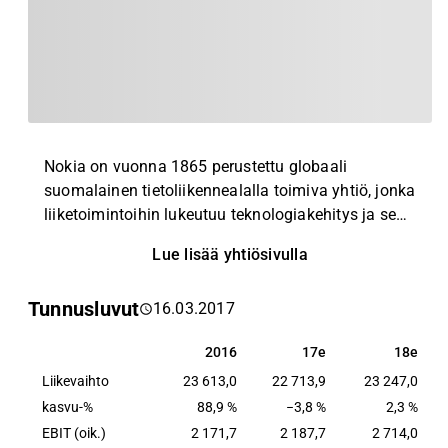
Nokia on vuonna 1865 perustettu globaali
suomalainen tietoliikennealalla toimiva yhtiö, jonka
liiketoimintoihin lukeutuu teknologiakehitys ja sen
lisensointi. Nokia kuuluu alansa suurimpiin
Lue lisää yhtiösivulla
yrityksiin ruotsalaisen Ericssonin ja kiinalaisen
Huawein rinnalla. Nokia toimii lähes jokaisella
Tunnusluvut
16.03.2017
mantereella ja sillä on maailmanlaajuinen
johtoasema mobiili- ja kiinteiden verkkojen
2016
17e
18e
2016
17e
18e
infrastruktuurissa.
Liikevaihto
23 613,0
22 713,9
23 247,0
kasvu-%
88,9 %
−3,8 %
2,3 %
EBIT (oik.)
2 171,7
2 187,7
2 714,0