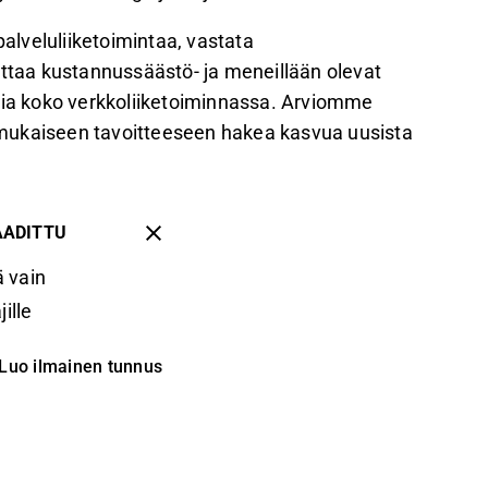
lveluliiketoimintaa, vastata
uttaa kustannussäästö- ja meneillään olevat
ntia koko verkkoliiketoiminnassa. Arviomme
mukaiseen tavoitteeseen hakea kasvua uusista
AADITTU
 vain
ille
Luo ilmainen tunnus