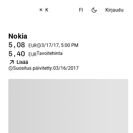
⌘ K
FI
Kirjaudu
Nokia
5,08
3/17/17, 5:00 PM
EUR
5,40
Tavoitehinta
EUR
Lisää
Suositus päivitetty
:
03/16/2017