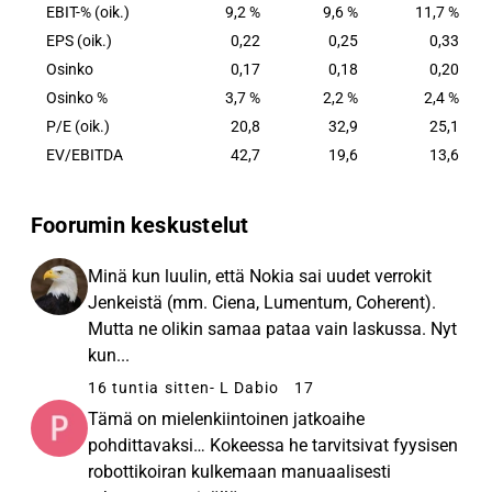
EBIT-% (oik.)
9,2 %
9,6 %
11,7 %
EPS (oik.)
0,22
0,25
0,33
Osinko
0,17
0,18
0,20
Osinko %
3,7 %
2,2 %
2,4 %
P/E (oik.)
20,8
32,9
25,1
EV/EBITDA
42,7
19,6
13,6
Foorumin keskustelut
Minä kun luulin, että Nokia sai uudet verrokit
Jenkeistä (mm. Ciena, Lumentum, Coherent).
Mutta ne olikin samaa pataa vain laskussa. Nyt
kun...
16 tuntia sitten
- L Dabio
17
Tämä on mielenkiintoinen jatkoaihe
pohdittavaksi… Kokeessa he tarvitsivat fyysisen
robottikoiran kulkemaan manuaalisesti