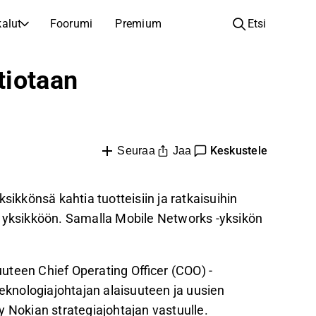
alut
Foorumi
Premium
Etsi
YHTIÖT
OPI SIJOITTAMISESTA
tiotaan
Yhtiöt
Analyysikoulu
Opi lukemaan ja ymmärtämään osakeanalyysiä
Selaa ja suodata listattujen yhtiöiden listaa
Löydä osakkeita
Sijoituskoulu
Keskustele
Inspiraatiota seuraavaan sijoitukseesi
Jaa
Oppaita ja oppitunteja sijoitusosaamisen kasvattamiseen
Seuraa
Listautumiset
Salkunhaltijat
Uudet listautumiset ja tulevat pörssiannit
Sijoitustietoa jokaiselle tasolle, ensiaskeleista edistyneisiin salkkustrategioihin.
sikkönsä kahtia tuotteisiin ja ratkaisuihin
n yksikköön. Samalla Mobile Networks -yksikön
Yhtiökokouskutsut
Yhtiökokousten päivämäärät ja osakkeenomistajatiedot
 uuteen Chief Operating Officer (COO) -
teknologiajohtajan alaisuuteen ja uusien
y Nokian strategiajohtajan vastuulle.