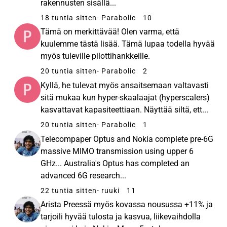
rakennusten sisällä...
18 tuntia sitten
- Parabolic
10
Tämä on merkittävää! Olen varma, että
kuulemme tästä lisää. Tämä lupaa todella hyvää
myös tuleville pilottihankkeille.
20 tuntia sitten
- Parabolic
2
Kyllä, he tulevat myös ansaitsemaan valtavasti
sitä mukaa kun hyper-skaalaajat (hyperscalers)
kasvattavat kapasiteettiaan. Näyttää siltä, ett...
20 tuntia sitten
- Parabolic
1
Telecompaper Optus and Nokia complete pre-6G
massive MIMO transmission using upper 6
GHz... Australia's Optus has completed an
advanced 6G research...
22 tuntia sitten
- ruuki
11
Arista Preessä myös kovassa nousussa +11% ja
tarjoili hyvää tulosta ja kasvua, liikevaihdolla