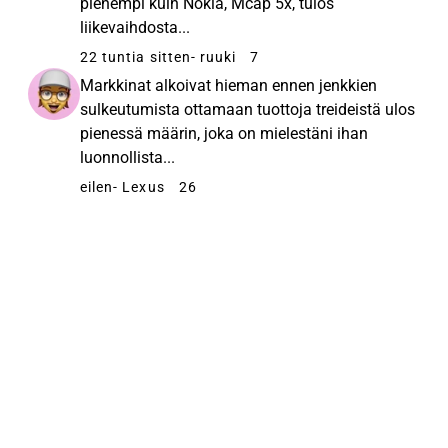
pienempi kuin Nokia, Mcap 5x, tulos
liikevaihdosta...
22 tuntia sitten
- ruuki
7
Markkinat alkoivat hieman ennen jenkkien
sulkeutumista ottamaan tuottoja treideistä ulos
pienessä määrin, joka on mielestäni ihan
luonnollista...
eilen
- Lexus
26