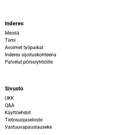
Inderes
Meistä
Tiimi
Avoimet työpaikat
Inderes sijoituskohteena
Palvelut pörssiyhtiöille
Sivusto
UKK
Q&A
Käyttöehdot
Tietosuojaseloste
Vastuuvapauslauseke