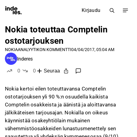
Kirjaudu
Nokia toteuttaa Comptelin
ostotarjouksen
NOKIA
ANALYYTIKON KOMMENTTI
04/04/2017, 05:04 AM
Inderes
0
0
Seuraa
tykkää
ei tykkää
Nokia kertoi eilen toteuttavansa Comptelin
ostotarjouksen yli 90 %:n osuudella kaikista
Comptelin osakkeista ja äänistä ja aloittavansa
jälkikäteisen tarjousajan. Nokialla on oikeus
käynnistää osakeyhtiölain mukainen
vähemmistöosakkeiden lunastusmenettely sen
saavutettua yli yhdeksän kymmenesosaa (9/10)