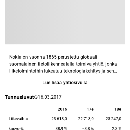
Nokia on vuonna 1865 perustettu globaali
suomalainen tietoliikennealalla toimiva yhtiö, jonka
liiketoimintoihin lukeutuu teknologiakehitys ja sen
lisensointi. Nokia kuuluu alansa suurimpiin yrityksiin
Lue lisää yhtiösivulla
ruotsalaisen Ericssonin ja kiinalaisen Huawein
rinnalla. Nokia toimii lähes jokaisella mantereella ja
Tunnusluvut
16.03.2017
sillä on maailmanlaajuinen johtoasema mobiili- ja
kiinteiden verkkojen infrastruktuurissa.
2016
17e
18e
2016
17e
18e
Liikevaihto
23 613,0
22 713,9
23 247,0
kasvu-%
88,9 %
−3,8 %
2,3 %