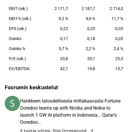
EBIT (oik.)
2 171,7
2 187,7
2 714,0
EBIT-% (oik.)
9,2 %
9,6 %
11,7 %
EPS (oik.)
0,22
0,25
0,33
Osinko
0,17
0,18
0,20
Osinko %
3,7 %
2,2 %
2,4 %
P/E (oik.)
20,8
33,1
25,3
EV/EBITDA
42,7
19,8
13,7
Foorumin keskustelut
Hankkeen taloudellisesta mittakaavasta Fortune
Ooredoo teams up with Nvidia and Nokia to
launch 1 GW AI platform in Indonesia... Qatar's
Ooredoo...
3 tuntia sitten
- Stig Orrengrund
3