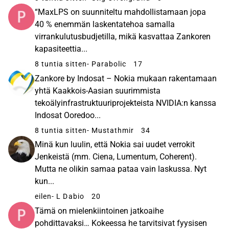
“MaxLPS on suunniteltu mahdollistamaan jopa
40 % enemmän laskentatehoa samalla
virrankulutusbudjetilla, mikä kasvattaa Zankoren
kapasiteettia...
8 tuntia sitten
- Parabolic
17
Zankore by Indosat – Nokia mukaan rakentamaan
yhtä Kaakkois-Aasian suurimmista
tekoälyinfrastruktuuriprojekteista NVIDIA:n kanssa
Indosat Ooredoo...
8 tuntia sitten
- Mustathmir
34
Minä kun luulin, että Nokia sai uudet verrokit
Jenkeistä (mm. Ciena, Lumentum, Coherent).
Mutta ne olikin samaa pataa vain laskussa. Nyt
kun...
eilen
- L Dabio
20
Tämä on mielenkiintoinen jatkoaihe
pohdittavaksi… Kokeessa he tarvitsivat fyysisen