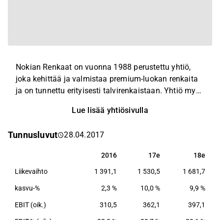
Nokian Renkaat on vuonna 1988 perustettu yhtiö,
joka kehittää ja valmistaa premium-luokan renkaita
ja on tunnettu erityisesti talvirenkaistaan. Yhtiö myy
renkaita henkilöautoihin, kuorma-autoihin sekä
Lue lisää yhtiösivulla
raskaisiin työkoneisiin. Nokian Renkaat on jaettu
kolmeen liiketoimintayksikköön, jotka ovat
Tunnusluvut
28.04.2017
Henkilöautonrenkaat, Raskaat Renkaat sekä
autonhuoltoon ja rengaspalveluihin erikoistunut
2016
17e
18e
2016
17e
18e
Vianor-ketju. Yhtiön tuotantolaitokset sijaitsevat
Liikevaihto
1 391,1
1 530,5
1 681,7
Suomessa ja Yhdysvalloissa. Nokian Renkailla on
myös kaksi omaa testikeskusta Suomessa ja yksi
kasvu-%
2,3 %
10,0 %
9,9 %
Espanjassa, mikä mahdollistaa renkaiden
EBIT (oik.)
310,5
362,1
397,1
ympärivuotisen testaamisen.