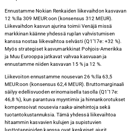
Ennustamme Nokian Renkaiden liikevaihdon kasvavan
12 %:lla 309 MEUR:oon (konsensus 312 MEUR).
Liikevaihdon kasvun ajurina toimii Venäjä missä
markkinan käänne yhdessä ruplan vahvistumisen
kanssa nostaa liikevaihtoa selvästi (Q1’17e: +32 %).
Myös strategiset kasvumarkkinat Pohjois-Amerikka
ja Muu Eurooppa jatkavat vahvaa kasvuaan ja
ennustamme niiden kasvavan 15 % ja 12 %.
Liikevoiton ennustamme nousevan 26 %:lla 63,5
MEUR:oon (konsensus 62,4 MEUR). Bruttomarginaali
säilyy edellisvuoden erinomaisella tasolla (Q1’17e:
46,8 %), kun parantuva myyntimix ja hinnankorotukset
kompensoivat nousevia raaka-ainehintoja sekä
tuotantokustannuksia. Tämä yhdessä liikevaihtoa
hitaammin kasvavien kulujen ja supistuvien
luottotappioiden kanssa ovat keskeiset ajurit