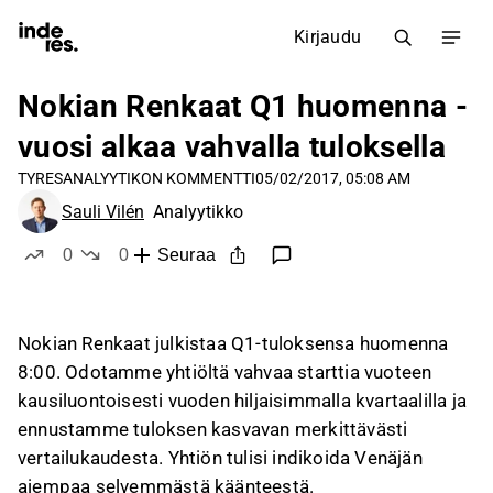
Kirjaudu
Nokian Renkaat Q1 huomenna -
vuosi alkaa vahvalla tuloksella
TYRES
ANALYYTIKON KOMMENTTI
05/02/2017, 05:08 AM
Sauli Vilén
Analyytikko
0
0
Seuraa
tykkää
ei tykkää
Nokian Renkaat julkistaa Q1-tuloksensa huomenna
8:00. Odotamme yhtiöltä vahvaa starttia vuoteen
kausiluontoisesti vuoden hiljaisimmalla kvartaalilla ja
ennustamme tuloksen kasvavan merkittävästi
vertailukaudesta. Yhtiön tulisi indikoida Venäjän
aiempaa selvemmästä käänteestä.