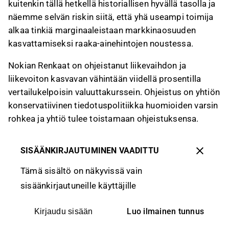
kuitenkin tällä hetkellä historiallisen hyvällä tasolla ja
näemme selvän riskin siitä, että yhä useampi toimija
alkaa tinkiä marginaaleistaan markkinaosuuden
kasvattamiseksi raaka-ainehintojen noustessa.
Nokian Renkaat on ohjeistanut liikevaihdon ja
liikevoiton kasvavan vähintään viidellä prosentilla
vertailukelpoisin valuuttakurssein. Ohjeistus on yhtiön
konservatiivinen tiedotuspolitiikka huomioiden varsin
rohkea ja yhtiö tulee toistamaan ohjeistuksensa.
SISÄÄNKIRJAUTUMINEN VAADITTU
Tämä sisältö on näkyvissä vain
sisäänkirjautuneille käyttäjille
Luo ilmainen tunnus
Kirjaudu sisään