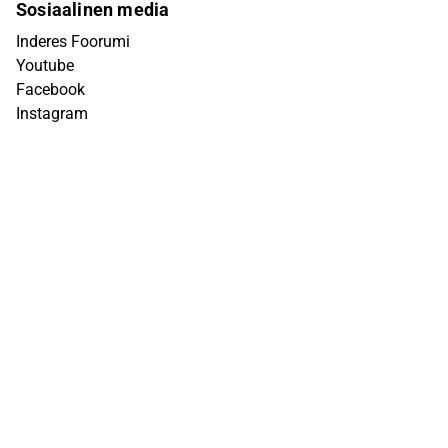
Sosiaalinen media
Inderes Foorumi
Youtube
Facebook
Instagram
X (Twitter)
Tiktok
Linkedin
Yhteystiedot
info@inderes.fi
+358 10 219 4690
Porkkalankatu 5
00180 Helsinki