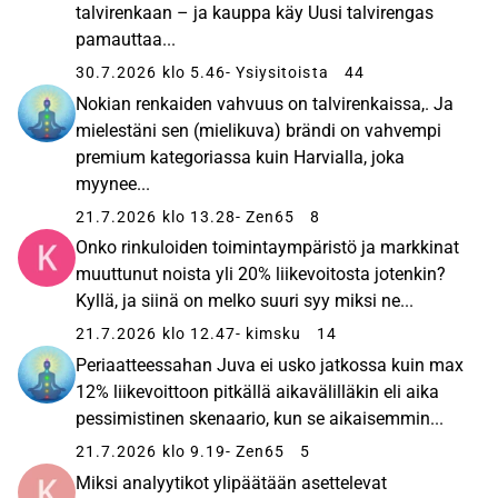
talvirenkaan – ja kauppa käy Uusi talvirengas
pamauttaa...
30.7.2026 klo 5.46
- Ysiysitoista
44
Nokian renkaiden vahvuus on talvirenkaissa,. Ja
mielestäni sen (mielikuva) brändi on vahvempi
premium kategoriassa kuin Harvialla, joka
myynee...
21.7.2026 klo 13.28
- Zen65
8
Onko rinkuloiden toimintaympäristö ja markkinat
muuttunut noista yli 20% liikevoitosta jotenkin?
Kyllä, ja siinä on melko suuri syy miksi ne...
21.7.2026 klo 12.47
- kimsku
14
Periaatteessahan Juva ei usko jatkossa kuin max
12% liikevoittoon pitkällä aikavälilläkin eli aika
pessimistinen skenaario, kun se aikaisemmin...
21.7.2026 klo 9.19
- Zen65
5
Miksi analyytikot ylipäätään asettelevat