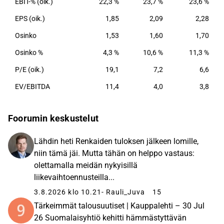
EBIT-% (oik.)
22,3 %
23,7 %
23,6 %
EPS (oik.)
1,85
2,09
2,28
Osinko
1,53
1,60
1,70
Osinko %
4,3 %
10,6 %
11,3 %
P/E (oik.)
19,1
7,2
6,6
EV/EBITDA
11,4
4,0
3,8
Foorumin keskustelut
Lähdin heti Renkaiden tuloksen jälkeen lomille,
niin tämä jäi. Mutta tähän on helppo vastaus:
olettamalla meidän nykyisillä
liikevaihtoennusteilla...
3.8.2026 klo 10.21
- Rauli_Juva
15
Tärkeimmät talousuutiset | Kauppalehti – 30 Jul
26 Suomalaisyhtiö kehitti hämmästyttävän