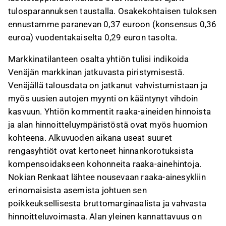
tulosparannuksen taustalla. Osakekohtaisen tuloksen
ennustamme paranevan 0,37 euroon (konsensus 0,36
euroa) vuodentakaiselta 0,29 euron tasolta.
Markkinatilanteen osalta yhtiön tulisi indikoida
Venäjän markkinan jatkuvasta piristymisestä.
Venäjällä talousdata on jatkanut vahvistumistaan ja
myös uusien autojen myynti on kääntynyt vihdoin
kasvuun. Yhtiön kommentit raaka-aineiden hinnoista
ja alan hinnoitteluympäristöstä ovat myös huomion
kohteena. Alkuvuoden aikana useat suuret
rengasyhtiöt ovat kertoneet hinnankorotuksista
kompensoidakseen kohonneita raaka-ainehintoja.
Nokian Renkaat lähtee nousevaan raaka-ainesykliin
erinomaisista asemista johtuen sen
poikkeuksellisesta bruttomarginaalista ja vahvasta
hinnoitteluvoimasta. Alan yleinen kannattavuus on