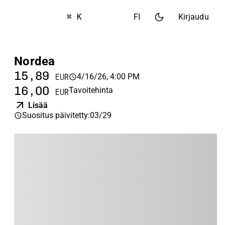
⌘ K
FI
Kirjaudu
Nordea
15,89
4/16/26, 4:00 PM
EUR
16,00
Tavoitehinta
EUR
Lisää
Suositus päivitetty
:
03/29