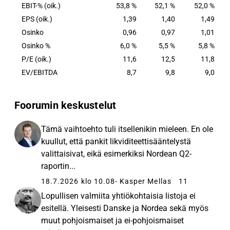
Helsingin, Tukholman ja Kööpenhaminan
EBIT-% (oik.)
53,8 %
52,1 %
52,0 %
pörsseissä.
EPS (oik.)
1,39
1,40
1,49
Osinko
0,96
0,97
1,01
Osinko %
6,0 %
5,5 %
5,8 %
P/E (oik.)
11,6
12,5
11,8
EV/EBITDA
8,7
9,8
9,0
Foorumin keskustelut
Tämä vaihtoehto tuli itsellenikin mieleen. En ole
kuullut, että pankit likviditeettisääntelystä
valittaisivat, eikä esimerkiksi Nordean Q2-
raportin...
18.7.2026 klo 10.08
- Kasper Mellas
11
Lopullisen valmiita yhtiökohtaisia listoja ei
esitellä. Yleisesti Danske ja Nordea sekä myös
muut pohjoismaiset ja ei-pohjoismaiset