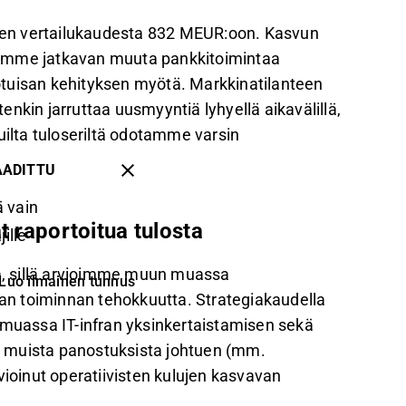
en vertailukaudesta 832 MEUR:oon. Kasvun
ustamme jatkavan muuta pankkitoimintaa
otuisan kehityksen myötä. Markkinatilanteen
nkin jarruttaa uusmyyntiä lyhyellä aikavälillä,
uilta tuloseriltä odotamme varsin
AADITTU
 vain
t raportoitua tulosta
ille
, sillä arvioimme muun muassa
Luo ilmainen tunnus
evan toiminnan tehokkuutta. Strategiakaudella
uassa IT-infran yksinkertaistamisen sekä
 muista panostuksista johtuen (mm.
vioinut operatiivisten kulujen kasvavan