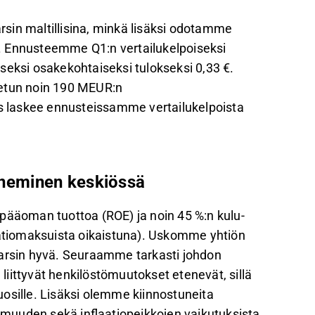
sin maltillisina, minkä lisäksi odotamme
. Ennusteemme Q1:n vertailukelpoiseksi
seksi osakekohtaiseksi tulokseksi 0,33 €.
tetun noin 190 MEUR:n
os laskee ennusteissamme vertailukelpoista
teneminen keskiössä
pääoman tuottoa (ROE) ja noin 45 %:n kulu-
aatiomaksuista oikaistuna). Uskomme yhtiön
varsin hyvä. Seuraamme tarkasti johdon
 liittyvät henkilöstömuutokset etenevät, sillä
vuosille. Lisäksi olemme kiinnostuneita
muuden sekä inflaatiopeikkojen vaikutuksista