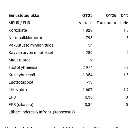
Liiketoiminnan tuotot ennustetaan olevan 2 887
vertailukauteen nähden, erityisesti korkokatteen
Ennustetaulukko
Q1'25
Q1'26
Q1'
nettopalkkiotuottojen kasvua.
MEUR / EUR
Vertailu
Toteutunut
Inde
Strategian mukaiset kertaerät, kuten 190 MEUR:n 
Korkokate
1 829
1 
raportoitua tulosta, mutta kulujen odotetaan pysy
Nettopalkkiotuotot
793
Vakuutustoiminnan tulos
54
Nordea on ohjeistanut yli 15 %:n oman pääoman t
Käyvän arvon muutokset
289
vuodelle 2026, ja seuraamme johdon kommentteja
Muut tuotot
9
vaikutuksista markkinoihin.
Tuotot yhteensä
2 974
2 
Tämä sisältö on tekoälyn tuottamaa. Anna siihen liittyvää 
Kulut yhteensä
-1 354
-1 
Luottotappiot
-13
Liikevoitto
1 607
1 
EPS
0,35
0
EPS (oikaistu)
0,35
0
Lähde: Inderes & Infront (konsensus)