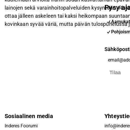
Pysy aja
lainojen sekä varainhoitopalveluiden kysyntään. Ris
ottaa jälleen askeleen tai kaksi heikompaan suuntaan
Aamukat
kovinkaan syvää väriä, mutta päivän tulospuhelussa 
Pohjoism
Sähköpost
Tilaa
Sosiaalinen media
Yhteystie
Inderes Foorumi
info@inderes