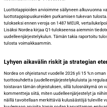
Luottotappioiden arvioimme säilyneen alkuvuonna var
luottotappiopuskureiden purkamisen tukevan tulosta
tulokseksi ennen veroja on 1487 MEUR, vertailukelpoi
Lisäksi Nordea kirjaa Q1-tulokseensa aiemmin tiedo
uudelleenjärjestelykulun. Tämän takia raportoitu tul
tulosta voimakkaammin.
Lyhyen aikavälin riskit ja strategian e
Nordea on ohjeistanut vuodelle 2026 yli 15 %:n oman 
tuottosuhdetta (uudelleenjärjestelykuluista ja regul
toistavan tämän ohjeistuksen, sillä tulosnäkymä on 
kommentteja siitä, miten uudelleenjärjestelyt ja niihin
näillä tavoitellaan merkittäviä kulusäästöjä tuleville 
kuulemaan arvioita Iranin sodan kasvattaman epävar