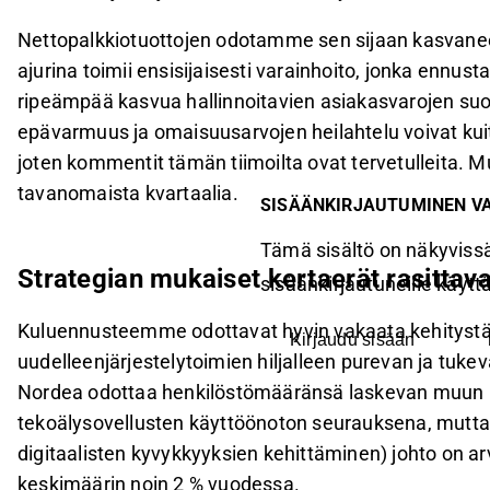
Nettopalkkiotuottojen odotamme sen sijaan kasvane
ajurina toimii ensisijaisesti varainhoito, jonka enn
ripeämpää kasvua hallinnoitavien asiakasvarojen su
epävarmuus ja omaisuusarvojen heilahtelu voivat kuite
joten kommentit tämän tiimoilta ovat tervetulleita. M
tavanomaista kvartaalia.
SISÄÄNKIRJAUTUMINEN V
Tämä sisältö on näkyvissä
Strategian mukaiset kertaerät rasittava
sisäänkirjautuneille käyttäj
Kuluennusteemme odottavat hyvin vakaata kehitystä
Kirjaudu sisään
uudelleenjärjestelytoimien hiljalleen purevan ja tuk
Nordea odottaa henkilöstömääränsä laskevan muun m
tekoälysovellusten käyttöönoton seurauksena, mutta
digitaalisten kyvykkyyksien kehittäminen) johto on ar
keskimäärin noin 2 % vuodessa.