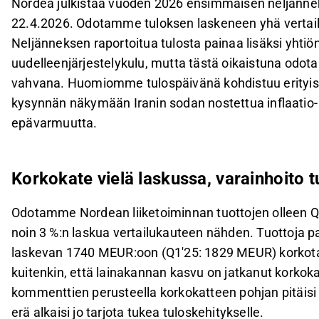
Nordea julkistaa vuoden 2026 ensimmäisen neljänne
22.4.2026. Odotamme tuloksen laskeneen yhä verta
Neljänneksen raportoitua tulosta painaa lisäksi yhti
uudelleenjärjestelykulu, mutta tästä oikaistuna od
vahvana. Huomiomme tulospäivänä kohdistuu erityises
kysynnän näkymään Iranin sodan nostettua inflaatio- 
epävarmuutta.
Korkokate vielä laskussa, varainhoito t
Odotamme Nordean liiketoiminnan tuottojen olleen Q1
noin 3 %:n laskua vertailukauteen nähden. Tuottoja p
laskevan 1740 MEUR:oon (Q1'25: 1829 MEUR) korkot
kuitenkin, että lainakannan kasvu on jatkanut korko
kommenttien perusteella korkokatteen pohjan pitäisi m
erä alkaisi jo tarjota tukea tuloskehitykselle.