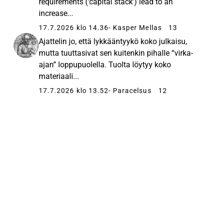
requirements (‘capital stack’) lead to an
increase...
17.7.2026 klo 14.36
- Kasper Mellas
13
Ajattelin jo, että lykkääntyykö koko julkaisu,
mutta tuuttasivat sen kuitenkin pihalle “virka-
ajan” loppupuolella. Tuolta löytyy koko
materiaali...
17.7.2026 klo 13.52
- Paracelsus
12