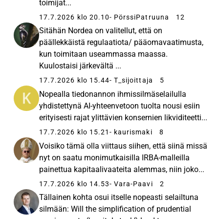
toimijat...
17.7.2026 klo 20.10
- PörssiPatruuna
12
Sitähän Nordea on valitellut, että on
päällekkäistä regulaatiota/ pääomavaatimusta,
kun toimitaan useammassa maassa.
Kuulostaisi järkevältä ...
17.7.2026 klo 15.44
- T_sijoittaja
5
Nopealla tiedonannon ihmissilmäselailulla
yhdistettynä AI-yhteenvetoon tuolta nousi esiin
erityisesti rajat ylittävien konsernien likviditeetti...
17.7.2026 klo 15.21
- kaurismaki
8
Voisiko tämä olla viittaus siihen, että siinä missä
nyt on saatu monimutkaisilla IRBA-malleilla
painettua kapitaalivaateita alemmas, niin joko...
17.7.2026 klo 14.53
- Vara-Paavi
2
Tällainen kohta osui itselle nopeasti selailtuna
silmään: Will the simplification of prudential