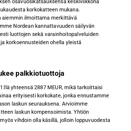
ksen osavuosikatsauksensa keskiviikkona
ilukaudesta korkokatteen mukana.
ön aiemmin ilmoittama merkittävä
otamme Nordean kannattavuuden säilyvän
ti luottojen sekä varainhoitopalveluiden
ja korkoennusteiden ohella yleistä
ukee palkkiotuottoja
:llä yhteensä 2887 MEUR, mikä tarkoittaisi
ainaa erityisesti korkokate, jonka ennustamme
ason laskun seurauksena. Arvioimme
katteen laskun kompensoimista. Yhtiön
yös vihdoin olla käsillä, jolloin loppuvuodesta