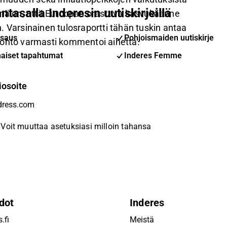
ntasalla Inderesin uutiskirjeillä
kinä on, että Euroopan orastava kasvukäänne
. Varsinainen tulosraportti tähän tuskin antaa
saus
Pohjoismaiden uutiskirje
johto varmasti kommentoi aihetta.
aiset tapahtumat
Inderes Femme
iosoite
Voit muuttaa asetuksiasi milloin tahansa
dot
Inderes
.fi
Meistä