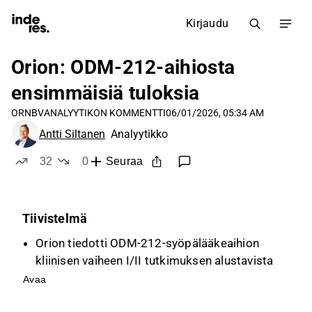
Kirjaudu
Orion: ODM-212-aihiosta
ensimmäisiä tuloksia
ORNBV
ANALYYTIKON KOMMENTTI
06/01/2026, 05:34 AM
Antti Siltanen
Analyytikko
32
0
Seuraa
tykkää
ei tykkää
Tiivistelmä
Orion tiedotti ODM-212-syöpälääkeaihion
kliinisen vaiheen I/II tutkimuksen alustavista
tuloksista, jotka osoittavat lääkkeen olevan
Avaa
hyvin siedetty ja osoittavan alustavia