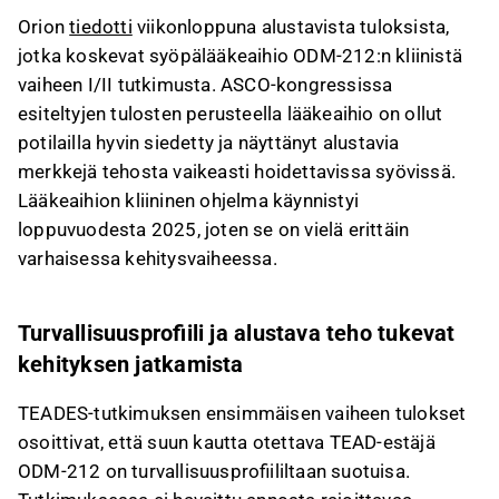
tehomerkkejä vaikeasti hoidettavissa syövissä.
Orion
tiedotti
viikonloppuna alustavista tuloksista,
TEADES-tutkimuksen tulokset osoittivat, että
jotka koskevat syöpälääkeaihio ODM-212:n kliinistä
ODM-212:lla on suotuisa turvallisuusprofiili
vaiheen I/II tutkimusta. ASCO-kongressissa
ilman annosta rajoittavaa toksisuutta, ja lääke
esiteltyjen tulosten perusteella lääkeaihio on ollut
saavutti 15,6 %:n kokonaisvasteprosentin
potilailla hyvin siedetty ja näyttänyt alustavia
erityisesti mesotelioomassa ja EHE-syövässä.
merkkejä tehosta vaikeasti hoidettavissa syövissä.
ODM-212 on saanut Yhdysvaltain FDA:lta
Lääkeaihion kliininen ohjelma käynnistyi
harvinaislääkestatuksen mesoteliooman
loppuvuodesta 2025, joten se on vielä erittäin
hoidossa, mikä tarjoaa taloudellisia
varhaisessa kehitysvaiheessa.
kannustimia ja markkinasuojaa
kaupallistamisvaiheessa.
Vaikka vaiheen I tulokset tukevat tutkimusten
Turvallisuusprofiili ja alustava teho tukevat
jatkamista, kaupallistaminen on vielä vuosien
kehityksen jatkamista
päässä, ja Orionin lähivuosien arvonluonti
perustuu nykyisiin markkinoilla oleviin
TEADES-tutkimuksen ensimmäisen vaiheen tulokset
tuotteisiin.
osoittivat, että suun kautta otettava TEAD-estäjä
ODM-212 on turvallisuusprofiililtaan suotuisa.
Tämä sisältö on tekoälyn tuottamaa. Anna siihen