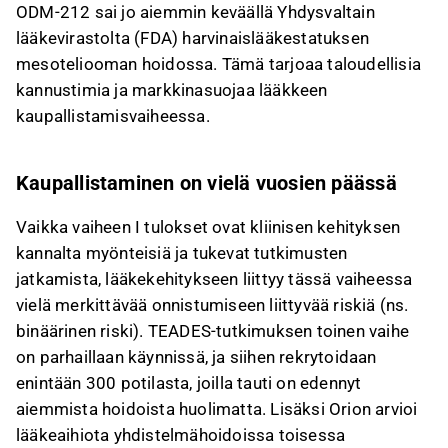
ODM-212 sai jo aiemmin keväällä Yhdysvaltain
lääkevirastolta (FDA) harvinaislääkestatuksen
mesoteliooman hoidossa. Tämä tarjoaa taloudellisia
kannustimia ja markkinasuojaa lääkkeen
kaupallistamisvaiheessa.
Kaupallistaminen on vielä vuosien päässä
Vaikka vaiheen I tulokset ovat kliinisen kehityksen
kannalta myönteisiä ja tukevat tutkimusten
jatkamista, lääkekehitykseen liittyy tässä vaiheessa
vielä merkittävää onnistumiseen liittyvää riskiä (ns.
binäärinen riski). TEADES-tutkimuksen toinen vaihe
on parhaillaan käynnissä, ja siihen rekrytoidaan
enintään 300 potilasta, joilla tauti on edennyt
aiemmista hoidoista huolimatta. Lisäksi Orion arvioi
lääkeaihiota yhdistelmähoidoissa toisessa