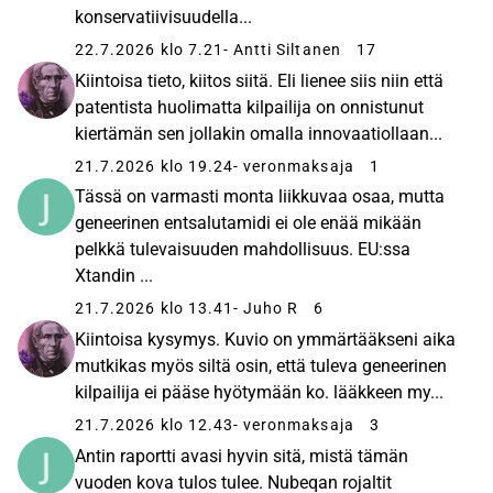
konservatiivisuudella...
22.7.2026 klo 7.21
- Antti Siltanen
17
Kiintoisa tieto, kiitos siitä. Eli lienee siis niin että
patentista huolimatta kilpailija on onnistunut
kiertämän sen jollakin omalla innovaatiollaan...
21.7.2026 klo 19.24
- veronmaksaja
1
Tässä on varmasti monta liikkuvaa osaa, mutta
geneerinen entsalutamidi ei ole enää mikään
pelkkä tulevaisuuden mahdollisuus. EU:ssa
Xtandin ...
21.7.2026 klo 13.41
- Juho R
6
Kiintoisa kysymys. Kuvio on ymmärtääkseni aika
mutkikas myös siltä osin, että tuleva geneerinen
kilpailija ei pääse hyötymään ko. lääkkeen my...
21.7.2026 klo 12.43
- veronmaksaja
3
Antin raportti avasi hyvin sitä, mistä tämän
vuoden kova tulos tulee. Nubeqan rojaltit