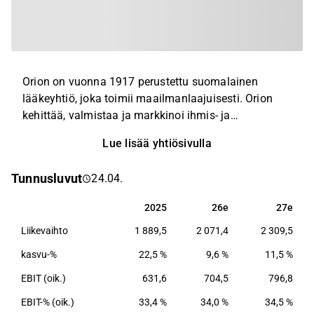
Orion on vuonna 1917 perustettu suomalainen
lääkeyhtiö, joka toimii maailmanlaajuisesti. Orion
kehittää, valmistaa ja markkinoi ihmis- ja
eläinlääkkeitä sekä lääkkeiden vaikuttavia aineita.
Lue lisää yhtiösivulla
Orionin lääketutkimuksen ydinterapia-alueita ovat
keskushermostosairaudet, syöpäsairaudet,
Tunnusluvut
24.04.
suomalaisen tautiperimän harvinaissairaudet sekä
hengityselinsairaudet.
2025
26e
27e
2025
26e
27e
Liikevaihto
1 889,5
2 071,4
2 309,5
kasvu-%
22,5 %
9,6 %
11,5 %
EBIT (oik.)
631,6
704,5
796,8
EBIT-% (oik.)
33,4 %
34,0 %
34,5 %