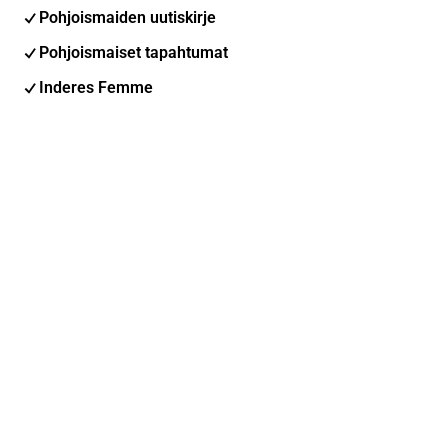
Pohjoismaiden uutiskirje
Pohjoismaiset tapahtumat
Inderes Femme
Sähköpostiosoite
Tilaa
Voit muuttaa asetuksiasi milloin tahansa
Sosiaalinen media
Inderes Foorumi