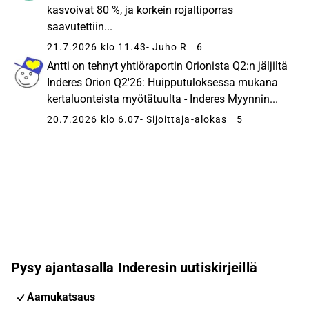
kasvoivat 80 %, ja korkein rojaltiporras
saavutettiin...
21.7.2026 klo 11.43
- Juho R
6
Antti on tehnyt yhtiöraportin Orionista Q2:n jäljiltä
Inderes Orion Q2'26: Huipputuloksessa mukana
kertaluonteista myötätuulta - Inderes Myynnin...
20.7.2026 klo 6.07
- Sijoittaja-alokas
5
Pysy ajantasalla Inderesin uutiskirjeillä
Aamukatsaus