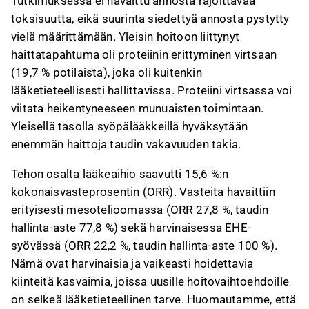
Tutkimuksessa ei havaittu annosta rajoittavaa
liittyvää palautetta Inderesin
foorumilla
.
toksisuutta, eikä suurinta siedettyä annosta pystytty
vielä määrittämään. Yleisin hoitoon liittynyt
haittatapahtuma oli proteiinin erittyminen virtsaan
(19,7 % potilaista), joka oli kuitenkin
lääketieteellisesti hallittavissa. Proteiini virtsassa voi
viitata heikentyneeseen munuaisten toimintaan.
Yleisellä tasolla syöpälääkkeillä hyväksytään
enemmän haittoja taudin vakavuuden takia.
Tehon osalta lääkeaihio saavutti 15,6 %:n
kokonaisvasteprosentin (ORR). Vasteita havaittiin
erityisesti mesotelioomassa (ORR 27,8 %, taudin
hallinta-aste 77,8 %) sekä harvinaisessa EHE-
syövässä (ORR 22,2 %, taudin hallinta-aste 100 %).
Nämä ovat harvinaisia ja vaikeasti hoidettavia
kiinteitä kasvaimia, joissa uusille hoitovaihtoehdoille
on selkeä lääketieteellinen tarve. Huomautamme, että