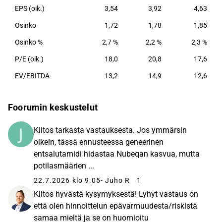
EPS (oik.)
3,54
3,92
4,63
Osinko
1,72
1,78
1,85
Osinko %
2,7 %
2,2 %
2,3 %
P/E (oik.)
18,0
20,8
17,6
EV/EBITDA
13,2
14,9
12,6
Foorumin keskustelut
Kiitos tarkasta vastauksesta. Jos ymmärsin
oikein, tässä ennusteessa geneerinen
entsalutamidi hidastaa Nubeqan kasvua, mutta
potilasmäärien ...
22.7.2026 klo 9.05
- Juho R
1
Kiitos hyvästä kysymyksestä! Lyhyt vastaus on
että olen hinnoittelun epävarmuudesta/riskistä
samaa mieltä ja se on huomioitu