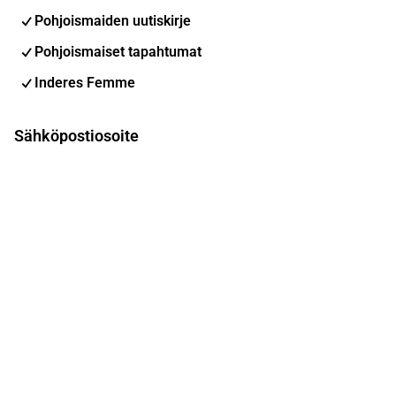
Pohjoismaiden uutiskirje
Pohjoismaiset tapahtumat
Inderes Femme
Sähköpostiosoite
Tilaa
Voit muuttaa asetuksiasi milloin tahansa
Sosiaalinen media