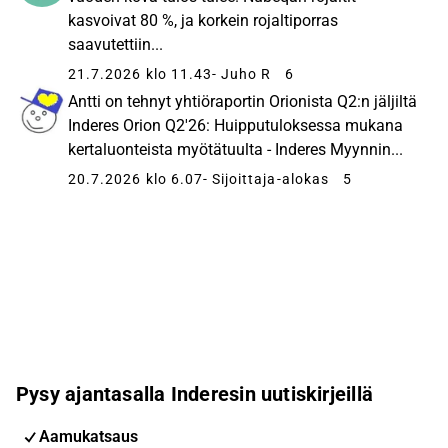
kasvoivat 80 %, ja korkein rojaltiporras
saavutettiin...
21.7.2026 klo 11.43
- Juho R
6
Antti on tehnyt yhtiöraportin Orionista Q2:n jäljiltä
Inderes Orion Q2'26: Huipputuloksessa mukana
kertaluonteista myötätuulta - Inderes Myynnin...
20.7.2026 klo 6.07
- Sijoittaja-alokas
5
Pysy ajantasalla Inderesin uutiskirjeillä
Aamukatsaus