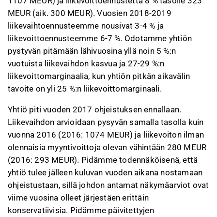
1107 MEUR) ja liikevoittoennustetta 8 % tasolle 323
MEUR (aik. 300 MEUR). Vuosien 2018-2019
liikevaihtoennusteemme nousivat 3-4 % ja
liikevoittoennusteemme 6-7 %. Odotamme yhtiön
pystyvän pitämään lähivuosina yllä noin 5 %:n
vuotuista liikevaihdon kasvua ja 27-29 %:n
liikevoittomarginaalia, kun yhtiön pitkän aikavälin
tavoite on yli 25 %:n liikevoittomarginaali.
Yhtiö piti vuoden 2017 ohjeistuksen ennallaan.
Liikevaihdon arvioidaan pysyvän samalla tasolla kuin
vuonna 2016 (2016: 1074 MEUR) ja liikevoiton ilman
olennaisia myyntivoittoja olevan vähintään 280 MEUR
(2016: 293 MEUR). Pidämme todennäköisenä, että
yhtiö tulee jälleen kuluvan vuoden aikana nostamaan
ohjeistustaan, sillä johdon antamat näkymäarviot ovat
viime vuosina olleet järjestäen erittäin
konservatiivisia. Pidämme päivitettyjen