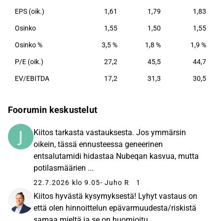
EPS (oik.)
1,61
1,79
1,83
Osinko
1,55
1,50
1,55
Osinko %
3,5 %
1,8 %
1,9 %
P/E (oik.)
27,2
45,5
44,7
EV/EBITDA
17,2
31,3
30,5
Foorumin keskustelut
Kiitos tarkasta vastauksesta. Jos ymmärsin
oikein, tässä ennusteessa geneerinen
entsalutamidi hidastaa Nubeqan kasvua, mutta
potilasmäärien ...
22.7.2026 klo 9.05
- Juho R
1
Kiitos hyvästä kysymyksestä! Lyhyt vastaus on
että olen hinnoittelun epävarmuudesta/riskistä
samaa mieltä ja se on huomioitu