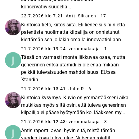
konservatiivisuudella...
22.7.2026 klo 7.21
- Antti Siltanen
17
Kiintoisa tieto, kiitos siitä. Eli lienee siis niin että
patentista huolimatta kilpailija on onnistunut
kiertämän sen jollakin omalla innovaatiollaan...
21.7.2026 klo 19.24
- veronmaksaja
1
Tässä on varmasti monta liikkuvaa osaa, mutta
geneerinen entsalutamidi ei ole enää mikään
pelkkä tulevaisuuden mahdollisuus. EU:ssa
Xtandin ...
21.7.2026 klo 13.41
- Juho R
6
Kiintoisa kysymys. Kuvio on ymmärtääkseni aika
mutkikas myös siltä osin, että tuleva geneerinen
kilpailija ei pääse hyötymään ko. lääkkeen my...
21.7.2026 klo 12.43
- veronmaksaja
3
Antin raportti avasi hyvin sitä, mistä tämän
vuoden kova tulos tulee. Nubeqan rojaltit