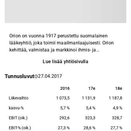
Orion on vuonna 1917 perustettu suomalainen
lääkeyhtiö, joka toimii maailmanlaajuisesti. Orion
kehittää, valmistaa ja markkinoi ihmis- ja
eläinlääkkeitä sekä lääkkeiden vaikuttavia aineita.
Lue lisää yhtiösivulla
Orionin lääketutkimuksen ydinterapia-alueita ovat
keskushermostosairaudet, syöpäsairaudet,
Tunnusluvut
27.04.2017
suomalaisen tautiperimän harvinaissairaudet sekä
hengityselinsairaudet.
2016
17e
18e
2016
17e
18e
Liikevaihto
1 073,5
1 131,9
1 187,8
kasvu-%
5,7 %
5,4 %
4,9 %
EBIT (oik.)
292,6
323,3
328,7
EBIT-% (oik.)
27,3 %
28,6 %
27,7 %