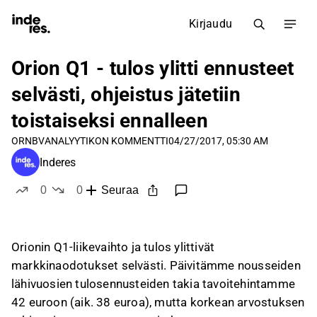
Kirjaudu
Orion Q1 - tulos ylitti ennusteet
selvästi, ohjeistus jätetiin
toistaiseksi ennalleen
ORNBV
ANALYYTIKON KOMMENTTI
04/27/2017, 05:30 AM
Inderes
0
0
Seuraa
tykkää
ei tykkää
Orionin Q1-liikevaihto ja tulos ylittivät
markkinaodotukset selvästi. Päivitämme nousseiden
lähivuosien tulosennusteiden takia tavoitehintamme
42 euroon (aik. 38 euroa), mutta korkean arvostuksen