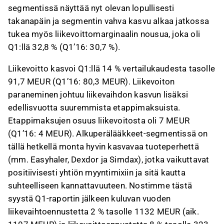
segmentissä näyttää nyt olevan lopullisesti
takanapäin ja segmentin vahva kasvu alkaa jatkossa
tukea myös liikevoittomarginaalin nousua, joka oli
Q1:llä 32,8 % (Q1’16: 30,7 %).
Liikevoitto kasvoi Q1:llä 14 % vertailukaudesta tasolle
91,7 MEUR (Q1’16: 80,3 MEUR). Liikevoiton
paraneminen johtuu liikevaihdon kasvun lisäksi
edellisvuotta suuremmista etappimaksuista.
Etappimaksujen osuus liikevoitosta oli 7 MEUR
(Q1’16: 4 MEUR). Alkuperälääkkeet-segmentissä on
tällä hetkellä monta hyvin kasvavaa tuoteperhettä
(mm. Easyhaler, Dexdor ja Simdax), jotka vaikuttavat
positiivisesti yhtiön myyntimixiin ja sitä kautta
suhteelliseen kannattavuuteen. Nostimme tästä
syystä Q1-raportin jälkeen kuluvan vuoden
liikevaihtoennustetta 2 % tasolle 1132 MEUR (aik.