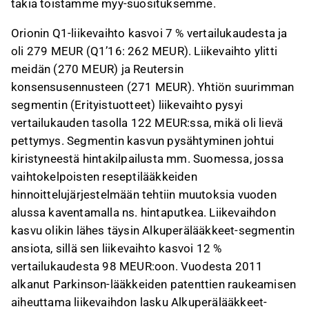
takia toistamme myy-suosituksemme.
Orionin Q1-liikevaihto kasvoi 7 % vertailukaudesta ja
oli 279 MEUR (Q1’16: 262 MEUR). Liikevaihto ylitti
meidän (270 MEUR) ja Reutersin
konsensusennusteen (271 MEUR). Yhtiön suurimman
segmentin (Erityistuotteet) liikevaihto pysyi
vertailukauden tasolla 122 MEUR:ssa, mikä oli lievä
pettymys. Segmentin kasvun pysähtyminen johtui
kiristyneestä hintakilpailusta mm. Suomessa, jossa
vaihtokelpoisten reseptilääkkeiden
hinnoittelujärjestelmään tehtiin muutoksia vuoden
alussa kaventamalla ns. hintaputkea. Liikevaihdon
kasvu olikin lähes täysin Alkuperälääkkeet-segmentin
ansiota, sillä sen liikevaihto kasvoi 12 %
vertailukaudesta 98 MEUR:oon. Vuodesta 2011
alkanut Parkinson-lääkkeiden patenttien raukeamisen
aiheuttama liikevaihdon lasku Alkuperälääkkeet-