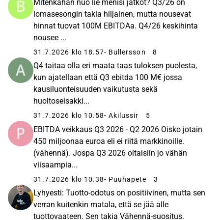
Mitenkähän nuo lie menisi jatkot? Q3/26 on
lomasesongin takia hiljainen, mutta nousevat
hinnat tuovat 100M EBITDAa. Q4/26 keskihinta
nousee ...
31.7.2026 klo 18.57
- Bullersson
8
Q4 taitaa olla eri maata taas tuloksen puolesta,
kun ajatellaan että Q3 ebitda 100 M€ jossa
kausiluonteisuuden vaikutusta sekä
huoltoseisakki...
31.7.2026 klo 10.58
- Akilussir
5
EBITDA veikkaus Q3 2026 - Q2 2026 Oisko jotain
450 miljoonaa euroa eli ei riitä markkinoille.
(vähennä). Jospa Q3 2026 oltaisiin jo vähän
viisaampia...
31.7.2026 klo 10.38
- Puuhapete
3
Lyhyesti: Tuotto-odotus on positiivinen, mutta sen
verran kuitenkin matala, että se jää alle
tuottovaateen. Sen takia Vähennä-suositus.