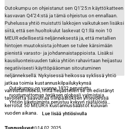
Outokumpu on ohjeistanut sen Q1’25:n käyttökatteen
kasvavan Q4’24:stä ja tämä ohjeistus on ennallaan.
Puhelussa yhtiö muistutti lakkojen vaikutuksen lisäksi
siitä, että sen huoltokulut laskevat Q1:llä noin 10
MEUR edellisestä neljänneksestä ja, että metallien
hintojen muutoksista johtuen se tulee kärsimään
pienistä varasto- ja johdannaistappioista. Lisäksi
kausiluonteisuuden takia yhtiön rahavirtaan heijastuu
negatiivisesti käyttöpääoman sitoutuminen
neljänneksellä. Nykyisessä heikossa syklissä yhtiö
jatkaa toimia kustannuskilpailukykynsä
Outokumpu on vuonna 1932 perustettu
vahvistamiseksi, mitä heijastellen se on edistänyt
ruostumattoman teräksen globaali valmistaja.
tavoitetta saavuttaa tilinpäätöksen yhteydessä
Yhtiön liiketoiminta perustuu kykyyn räätälöidä
kerrotut 50 MEUR:n kustannussäästöt kuluvan
ruostumatonta terästä lähes mihin tahansa muotoon
vuoden aikana.
Lue lisää yhtiösivulla
ja käyttötarkoitukseen. Yhteiskunnan
perusrakenteiden ja kuuluisien maamerkkien lisäksi
Tunnusluvut
14.02.2025