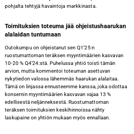
pohjalta tehtyjä havaintoja markkinasta.
Toimituksien toteuma jää ohjeistushaarukan
alalaidan tuntumaan
Outokumpu on ohjeistanut sen Q1’25:n
ruostumattoman teräksen myyntimäärien kasvavan
10-20 % Q4’24:stä. Puhelussa yhtiö toisti tämän
arvion, mutta kommentoi toteuman asettuvan
nykytiedon valossa lähemmäs haarukan alalaitaa.
Tämä on linjassa ennusteemme kanssa, joka odottaa
konsernin myyntimäärien kasvavan vajaa 13 %
edellisestä neljänneksestä. Ruostumattoman
teräksen toimituksien keskihinnoissa nähty
laskupaine on yhtiön mukaan myös ennallaan.