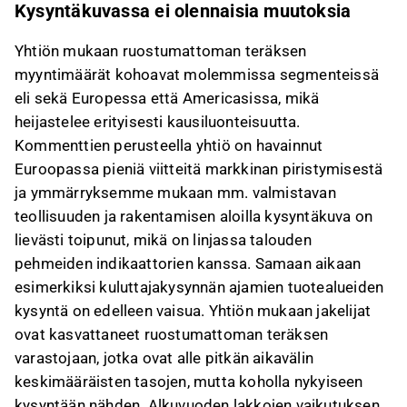
Kysyntäkuvassa ei olennaisia muutoksia
Yhtiön mukaan ruostumattoman teräksen
myyntimäärät kohoavat molemmissa segmenteissä
eli sekä Europessa että Americasissa, mikä
heijastelee erityisesti kausiluonteisuutta.
Kommenttien perusteella yhtiö on havainnut
Euroopassa pieniä viitteitä markkinan piristymisestä
ja ymmärryksemme mukaan mm. valmistavan
teollisuuden ja rakentamisen aloilla kysyntäkuva on
lievästi toipunut, mikä on linjassa talouden
pehmeiden indikaattorien kanssa. Samaan aikaan
esimerkiksi kuluttajakysynnän ajamien tuotealueiden
kysyntä on edelleen vaisua. Yhtiön mukaan jakelijat
ovat kasvattaneet ruostumattoman teräksen
varastojaan, jotka ovat alle pitkän aikavälin
keskimääräisten tasojen, mutta koholla nykyiseen
kysyntään nähden. Alkuvuoden lakkojen vaikutuksen