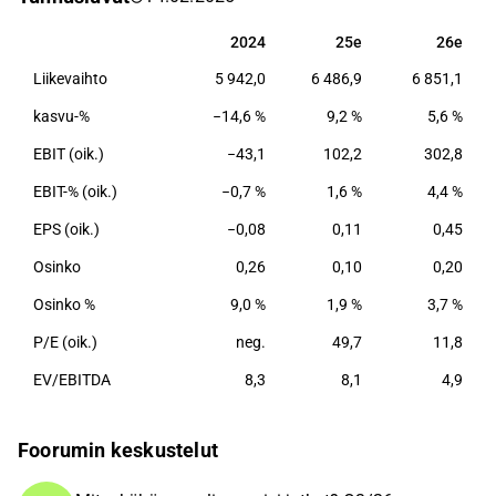
yhtiön asiakkaat valmistavat ruostumattomasta
teräksestä tuotteita kotitalouksien ja teollisuuden
2024
25e
26e
2024
25e
26e
käyttöön. Outokummun palveluksessa on tuhansia
Liikevaihto
5 942,0
6 486,9
6 851,1
ammattilaista yli useassa kymmenessä maassa.
Konsernin pääkonttori sijaitsee Helsingissä.
kasvu-%
−14,6 %
9,2 %
5,6 %
EBIT (oik.)
−43,1
102,2
302,8
EBIT-% (oik.)
−0,7 %
1,6 %
4,4 %
EPS (oik.)
−0,08
0,11
0,45
Osinko
0,26
0,10
0,20
Osinko %
9,0 %
1,9 %
3,7 %
P/E (oik.)
neg.
49,7
11,8
EV/EBITDA
8,3
8,1
4,9
Foorumin keskustelut