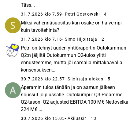
Täss...
31.7.2026 klo 7.59
- Petri Gostowski
4
Miksi vähennäsuositus kun osake on halvempi
kuin tavoitehinta?
31.7.2026 klo 7.16
- Simo Hijoittaja
2
Petri on tehnyt uuden yhtiöraportin Outokummun
Q2:n jäljiltä Outokummun Q2-tulos ylitti
ennusteemme, mutta jäi samalla mittakaavalla
konsensuksen...
30.7.2026 klo 22.57
- Sijoittaja-alokas
5
Aperamin tulos tänään ja on aamun jälkeen
noussut jo plussalle. Outokumpu: Q3 Pidämme
Q2-tason. Q2 adjusted EBITDA 100 M€ Nettovelka
224 M€ ...
30.7.2026 klo 15.05
- Akilussir
13