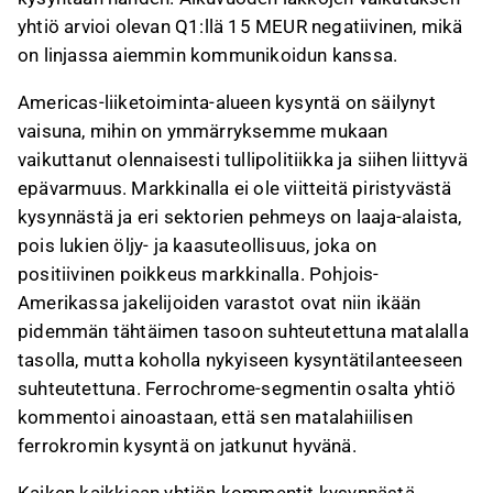
yhtiö arvioi olevan Q1:llä 15 MEUR negatiivinen, mikä
on linjassa aiemmin kommunikoidun kanssa.
Americas-liiketoiminta-alueen kysyntä on säilynyt
vaisuna, mihin on ymmärryksemme mukaan
vaikuttanut olennaisesti tullipolitiikka ja siihen liittyvä
epävarmuus. Markkinalla ei ole viitteitä piristyvästä
kysynnästä ja eri sektorien pehmeys on laaja-alaista,
pois lukien öljy- ja kaasuteollisuus, joka on
positiivinen poikkeus markkinalla. Pohjois-
Amerikassa jakelijoiden varastot ovat niin ikään
pidemmän tähtäimen tasoon suhteutettuna matalalla
tasolla, mutta koholla nykyiseen kysyntätilanteeseen
suhteutettuna. Ferrochrome-segmentin osalta yhtiö
kommentoi ainoastaan, että sen matalahiilisen
ferrokromin kysyntä on jatkunut hyvänä.