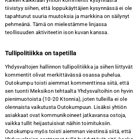
Kaiken kaikkiaan yhtiön kommentit kysynnästä
tiivistyy siihen, että loppukäyttäjien kysynnässä ei ole
tapahtunut suuria muutoksia ja markkina on säilynyt
pehmeänä. Tämä on mielestämme linjassa
teollisuuden aktiviteetin ison kuvan kanssa.
Tullipolitiikka on tapetilla
Yhdysvaltojen hallinnon tullipolitiikka ja siihen liittyvät
kommentit olivat merkittävässä osassa puhelua.
Outokumpu toisti aiemmat kommenttinsa siitä, että
sen tuonti Meksikon tehtaalta Yhdysvaltoihin on hyvin
pienimuotoista (10-20 Ktonnia), joten tulleilla ei ole
olennaista vaikutusta Outokumpuun. Lisäksi yhtiön
asiakkaat ovat kommunikoineet jatkavansa ostoja,
vaikka tullit heijastuisivat näihin toimituksiin.
Outokumpu myös toisti aiemman viestinsä siitä, että