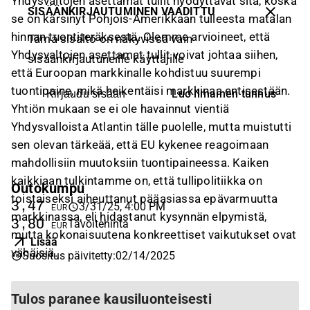
Yhdysvaltojen asettamat tullit hyödyttävät sitä, koska
SISÄÄNKIRJAUTUMINEN VAADITTU
se on kärsinyt Pohjois-Amerikkaan tulleesta matalan
hinnan tuontiteräksestä. Olemme arvioineet, että
Tämä sisältö on näkyvissä vain
Yhdysvaltojen asettamat tullit voivat johtaa siihen,
sisäänkirjautuneille käyttäjille
että Euroopan markkinalle kohdistuu suurempi
tuontipaine, mikä heikentäisi markkinaa entisestään.
Luo ilmainen tunnus
Kirjaudu sisään
Yhtiön mukaan se ei ole havainnut vientiä
Yhdysvalloista Atlantin tälle puolelle, mutta muistutti
sen olevan tärkeää, että EU kykenee reagoimaan
mahdollisiin muutoksiin tuontipaineessa. Kaiken
kaikkiaan tulkintamme on, että tullipolitiikka on
Outokumpu
toistaiseksi aiheuttanut pääasiassa epävarmuutta
3,47
3/31/25, 4:00 PM
EUR
markkinassa, eli hidastanut kysynnän elpymistä,
3,80
Tavoitehinta
EUR
mutta kokonaisuutena konkreettiset vaikutukset ovat
Lisää
vähäisiä.
Suositus päivitetty
:
02/14/2025
Tulos paranee kausiluonteisesti