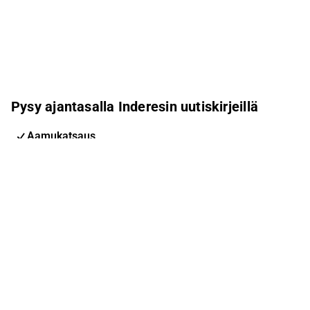
Pysy ajantasalla Inderesin uutiskirjeillä
Aamukatsaus
Pohjoismaiden uutiskirje
Pohjoismaiset tapahtumat
Inderes Femme
Sähköpostiosoite
Tilaa