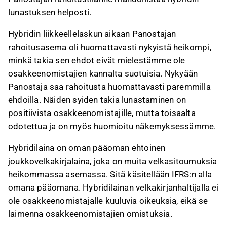
lunastuksen helposti.
Hybridin liikkeellelaskun aikaan Panostajan
rahoitusasema oli huomattavasti nykyistä heikompi,
minkä takia sen ehdot eivät mielestämme ole
osakkeenomistajien kannalta suotuisia. Nykyään
Panostaja saa rahoitusta huomattavasti paremmilla
ehdoilla. Näiden syiden takia lunastaminen on
positiivista osakkeenomistajille, mutta toisaalta
odotettua ja on myös huomioitu näkemyksessämme.
Hybridilaina on oman pääoman ehtoinen
joukkovelkakirjalaina, joka on muita velkasitoumuksia
heikommassa asemassa. Sitä käsitellään IFRS:n alla
omana pääomana. Hybridilainan velkakirjanhaltijalla ei
ole osakkeenomistajalle kuuluvia oikeuksia, eikä se
laimenna osakkeenomistajien omistuksia.