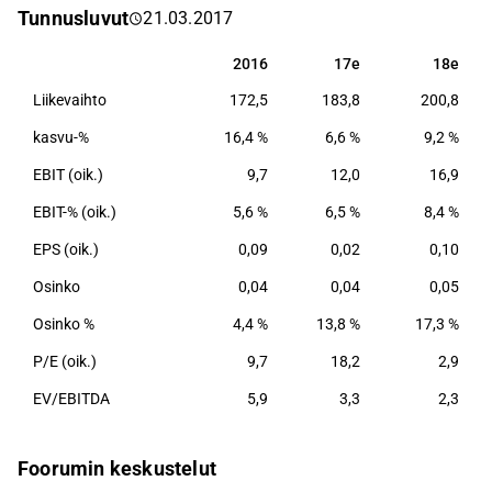
Tunnusluvut
21.03.2017
seuraavissa yhtiössä Oscar Software, Grano,
CoreHW, Hygga ja Gugguu.
2016
17e
18e
2016
17e
18e
Liikevaihto
172,5
183,8
200,8
kasvu-%
16,4 %
6,6 %
9,2 %
EBIT (oik.)
9,7
12,0
16,9
EBIT-% (oik.)
5,6 %
6,5 %
8,4 %
EPS (oik.)
0,09
0,02
0,10
Osinko
0,04
0,04
0,05
Osinko %
4,4 %
13,8 %
17,3 %
P/E (oik.)
9,7
18,2
2,9
EV/EBITDA
5,9
3,3
2,3
Foorumin keskustelut