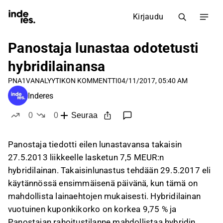
Kirjaudu
Panostaja lunastaa odotetusti
hybridilainansa
PNA1V
ANALYYTIKON KOMMENTTI
04/11/2017, 05:40 AM
Inderes
0
0
Seuraa
tykkää
ei tykkää
Panostaja tiedotti eilen lunastavansa takaisin
27.5.2013 liikkeelle lasketun 7,5 MEUR:n
hybridilainan. Takaisinlunastus tehdään 29.5.2017 eli
käytännössä ensimmäisenä päivänä, kun tämä on
mahdollista lainaehtojen mukaisesti. Hybridilainan
vuotuinen kuponkikorko on korkea 9,75 % ja
Panostajan rahoitustilanne mahdollistaa hybridin