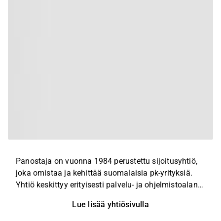
Panostaja on vuonna 1984 perustettu sijoitusyhtiö,
joka omistaa ja kehittää suomalaisia pk-yrityksiä.
Yhtiö keskittyy erityisesti palvelu- ja ohjelmistoalan
yrityksiin. Panostaja pyrkii löytämään laadukkaita,
Lue lisää yhtiösivulla
kasvukykyisiä sijoituskohteita ja kehittämään niitä
eteenpäin. Panostajalla on sijoituksia mm.