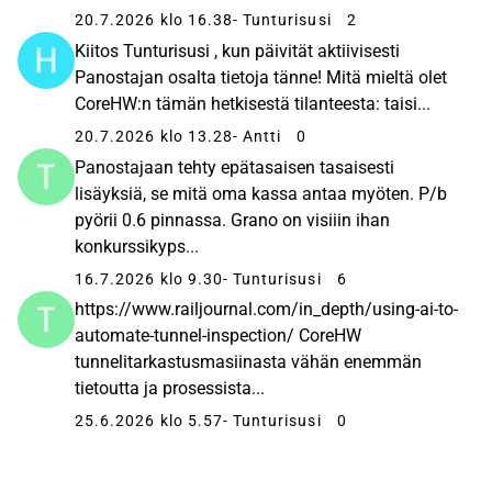
20.7.2026 klo 16.38
- Tunturisusi
2
Kiitos Tunturisusi , kun päivität aktiivisesti
Panostajan osalta tietoja tänne! Mitä mieltä olet
CoreHW:n tämän hetkisestä tilanteesta: taisi...
20.7.2026 klo 13.28
- Antti
0
Panostajaan tehty epätasaisen tasaisesti
lisäyksiä, se mitä oma kassa antaa myöten. P/b
pyörii 0.6 pinnassa. Grano on visiiin ihan
konkurssikyps...
16.7.2026 klo 9.30
- Tunturisusi
6
https://www.railjournal.com/in_depth/using-ai-to-
automate-tunnel-inspection/ CoreHW
tunnelitarkastusmasiinasta vähän enemmän
tietoutta ja prosessista...
25.6.2026 klo 5.57
- Tunturisusi
0