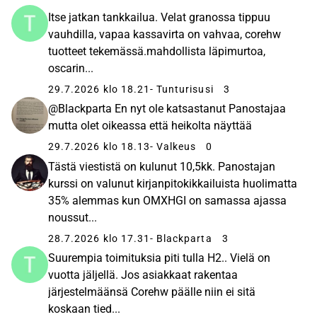
Itse jatkan tankkailua. Velat granossa tippuu
vauhdilla, vapaa kassavirta on vahvaa, corehw
tuotteet tekemässä.mahdollista läpimurtoa,
oscarin...
29.7.2026 klo 18.21
- Tunturisusi
3
@Blackparta En nyt ole katsastanut Panostajaa
mutta olet oikeassa että heikolta näyttää
29.7.2026 klo 18.13
- Valkeus
0
Tästä viestistä on kulunut 10,5kk. Panostajan
kurssi on valunut kirjanpitokikkailuista huolimatta
35% alemmas kun OMXHGI on samassa ajassa
noussut...
28.7.2026 klo 17.31
- Blackparta
3
Suurempia toimituksia piti tulla H2.. Vielä on
vuotta jäljellä. Jos asiakkaat rakentaa
järjestelmäänsä Corehw päälle niin ei sitä
koskaan tied...