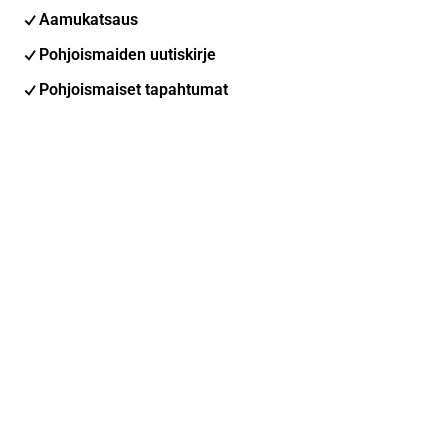
Aamukatsaus
Pohjoismaiden uutiskirje
Pohjoismaiset tapahtumat
Inderes Femme
Sähköpostiosoite
Tilaa
Voit muuttaa asetuksiasi milloin tahansa