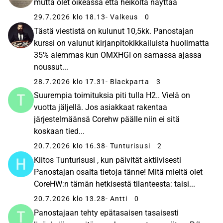
mutta olet oikeassa että heikolta näyttää
29.7.2026 klo 18.13
- Valkeus
0
Tästä viestistä on kulunut 10,5kk. Panostajan
kurssi on valunut kirjanpitokikkailuista huolimatta
35% alemmas kun OMXHGI on samassa ajassa
noussut...
28.7.2026 klo 17.31
- Blackparta
3
Suurempia toimituksia piti tulla H2.. Vielä on
vuotta jäljellä. Jos asiakkaat rakentaa
järjestelmäänsä Corehw päälle niin ei sitä
koskaan tied...
20.7.2026 klo 16.38
- Tunturisusi
2
Kiitos Tunturisusi , kun päivität aktiivisesti
Panostajan osalta tietoja tänne! Mitä mieltä olet
CoreHW:n tämän hetkisestä tilanteesta: taisi...
20.7.2026 klo 13.28
- Antti
0
Panostajaan tehty epätasaisen tasaisesti