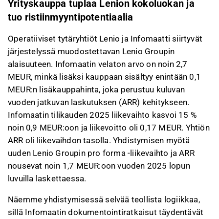
Yrityskauppa tuplaa Lenion kokoluokan ja
tuo ristiinmyyntipotentiaalia
Operatiiviset tytäryhtiöt Lenio ja Infomaatti siirtyvät
järjestelyssä muodostettavan Lenio Groupin
alaisuuteen. Infomaatin velaton arvo on noin 2,7
MEUR, minkä lisäksi kauppaan sisältyy enintään 0,1
MEUR:n lisäkauppahinta, joka perustuu kuluvan
vuoden jatkuvan laskutuksen (ARR) kehitykseen.
Infomaatin tilikauden 2025 liikevaihto kasvoi 15 %
noin 0,9 MEUR:oon ja liikevoitto oli 0,17 MEUR. Yhtiön
ARR oli liikevaihdon tasolla. Yhdistymisen myötä
uuden Lenio Groupin pro forma -liikevaihto ja ARR
nousevat noin 1,7 MEUR:oon vuoden 2025 lopun
luvuilla laskettaessa.
Näemme yhdistymisessä selvää teollista logiikkaa,
sillä Infomaatin dokumentointiratkaisut täydentävät