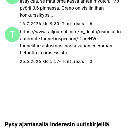
lisäyksiä, se mitä oma kassa antaa myöten. P/b
pyörii 0.6 pinnassa. Grano on visiiin ihan
konkurssikyps...
16.7.2026 klo 9.30
- Tunturisusi
6
https://www.railjournal.com/in_depth/using-ai-to-
automate-tunnel-inspection/ CoreHW
tunnelitarkastusmasiinasta vähän enemmän
tietoutta ja prosessista...
25.6.2026 klo 5.57
- Tunturisusi
0
Pysy ajantasalla Inderesin uutiskirjeillä