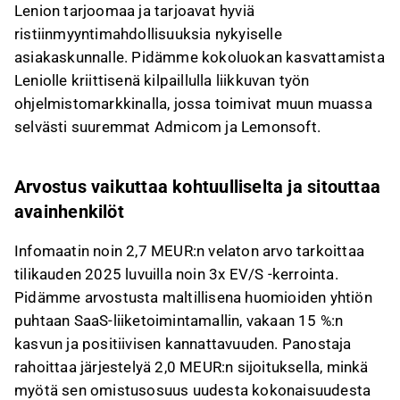
Lenion tarjoomaa ja tarjoavat hyviä
ristiinmyyntimahdollisuuksia nykyiselle
asiakaskunnalle. Pidämme kokoluokan kasvattamista
Leniolle kriittisenä kilpaillulla liikkuvan työn
ohjelmistomarkkinalla, jossa toimivat muun muassa
selvästi suuremmat Admicom ja Lemonsoft.
Arvostus vaikuttaa kohtuulliselta ja sitouttaa
avainhenkilöt
Infomaatin noin 2,7 MEUR:n velaton arvo tarkoittaa
tilikauden 2025 luvuilla noin 3x EV/S -kerrointa.
Pidämme arvostusta maltillisena huomioiden yhtiön
puhtaan SaaS-liiketoimintamallin, vakaan 15 %:n
kasvun ja positiivisen kannattavuuden. Panostaja
rahoittaa järjestelyä 2,0 MEUR:n sijoituksella, minkä
myötä sen omistusosuus uudesta kokonaisuudesta