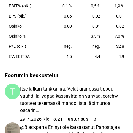
EBIT-% (oik.)
0,1 %
0,5 %
1,9 %
EPS (oik.)
−0,06
−0,02
0,01
Osinko
0,00
0,01
0,02
Osinko %
3,5 %
7,0 %
P/E (oik.)
neg.
neg.
32,8
EV/EBITDA
4,5
4,4
4,9
Foorumin keskustelut
Itse jatkan tankkailua. Velat granossa tippuu
vauhdilla, vapaa kassavirta on vahvaa, corehw
tuotteet tekemässä.mahdollista läpimurtoa,
oscarin...
29.7.2026 klo 18.21
- Tunturisusi
3
@Blackparta En nyt ole katsastanut Panostajaa