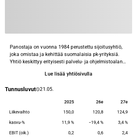
Panostaja on vuonna 1984 perustettu sijoitusyhtiö,
joka omistaa ja kehittää suomalaisia pk-yrityksiä.
Yhtiö keskittyy erityisesti palvelu- ja ohjelmistoalan
yrityksiin. Panostaja pyrkii löytämään laadukkaita,
Lue lisää yhtiösivulla
kasvukykyisiä sijoituskohteita ja kehittämään niitä
eteenpäin. Panostajalla on sijoituksia mm.
Tunnusluvut
21.05.
seuraavissa yhtiössä Oscar Software, Grano,
CoreHW, Hygga ja Gugguu.
2025
26e
27e
2025
26e
27e
Liikevaihto
150,0
120,8
124,9
kasvu-%
11,9 %
−19,4 %
3,4 %
EBIT (oik.)
0,2
0,6
2,4