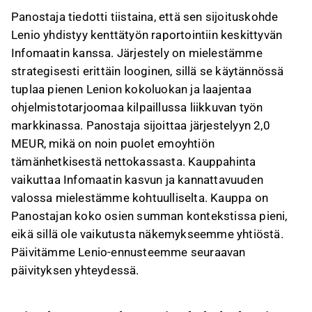
Panostaja sijoittaa järjestelyyn 2,0 MEUR, mikä
Panostaja tiedotti tiistaina, että sen sijoituskohde
on noin puolet sen nettokassasta, ja
Lenio yhdistyy kenttätyön raportointiin keskittyvän
kauppahinta on kohtuullinen Infomaatin kasvun
Infomaatin kanssa. Järjestely on mielestämme
ja kannattavuuden valossa.
strategisesti erittäin looginen, sillä se käytännössä
Infomaatin velaton arvo on noin 2,7 MEUR, ja
tuplaa pienen Lenion kokoluokan ja laajentaa
yhdistymisen myötä Lenio Groupin pro forma -
ohjelmistotarjoomaa kilpaillussa liikkuvan työn
liikevaihto ja ARR nousevat noin 1,7 MEUR:oon
markkinassa. Panostaja sijoittaa järjestelyyn 2,0
vuoden 2025 lopun luvuilla.
MEUR, mikä on noin puolet emoyhtiön
Infomaatin perustajan ja avainhenkilöiden
tämänhetkisestä nettokassasta. Kauppahinta
sijoitus uuteen yhtiöön sitouttaa heidät
vaikuttaa Infomaatin kasvun ja kannattavuuden
kasvutarinaan, mikä on tärkeää
valossa mielestämme kohtuulliselta. Kauppa on
henkilöriippuvaisissa ohjelmistoyhtiöissä.
Panostajan koko osien summan kontekstissa pieni,
Tämä sisältö on tekoälyn tuottamaa. Anna siihen
eikä sillä ole vaikutusta näkemykseemme yhtiöstä.
liittyvää palautetta Inderesin
foorumilla
.
Päivitämme Lenio-ennusteemme seuraavan
päivityksen yhteydessä.