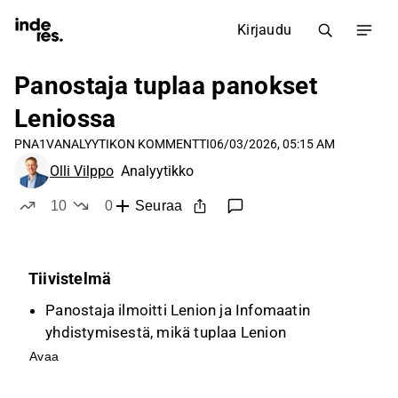
Kirjaudu
Panostaja tuplaa panokset
Leniossa
PNA1V
ANALYYTIKON KOMMENTTI
06/03/2026, 05:15 AM
Olli Vilppo
Analyytikko
10
0
Seuraa
tykkää
ei tykkää
Tiivistelmä
Panostaja ilmoitti Lenion ja Infomaatin
yhdistymisestä, mikä tuplaa Lenion
kokoluokan ja laajentaa ohjelmistotarjoomaa
Avaa
liikkuvan työn markkinassa.