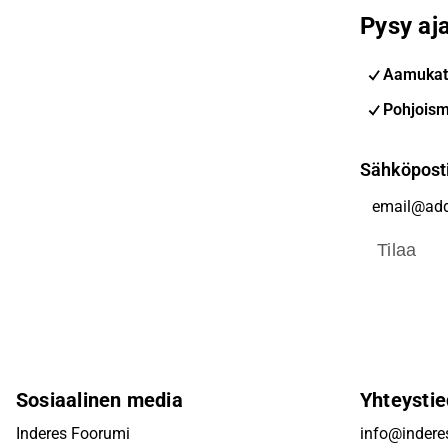
Pysy aja
Aamukat
Pohjoism
Sähköpost
Tilaa
Sosiaalinen media
Yhteystie
Inderes Foorumi
info@inderes