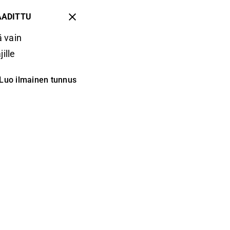
AADITTU
 vain
ille
Luo ilmainen tunnus