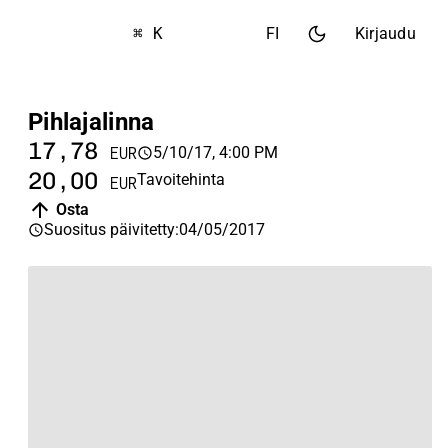
⌘ K
FI
Kirjaudu
Pihlajalinna
17,78
5/10/17, 4:00 PM
EUR
20,00
Tavoitehinta
EUR
Osta
Suositus päivitetty
:
04/05/2017