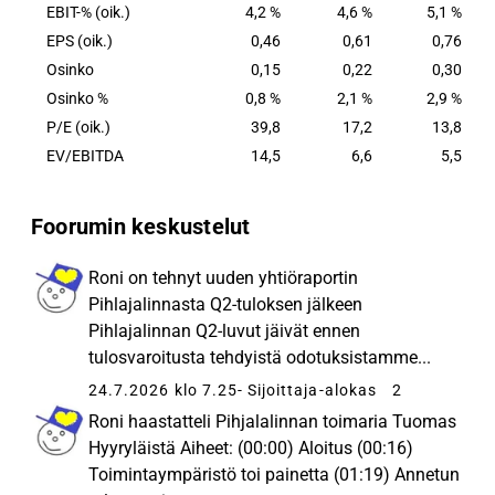
EBIT-% (oik.)
4,2 %
4,6 %
5,1 %
EPS (oik.)
0,46
0,61
0,76
Osinko
0,15
0,22
0,30
Osinko %
0,8 %
2,1 %
2,9 %
P/E (oik.)
39,8
17,2
13,8
EV/EBITDA
14,5
6,6
5,5
Foorumin keskustelut
Roni on tehnyt uuden yhtiöraportin
Pihlajalinnasta Q2-tuloksen jälkeen
Pihlajalinnan Q2-luvut jäivät ennen
tulosvaroitusta tehdyistä odotuksistamme...
24.7.2026 klo 7.25
- Sijoittaja-alokas
2
Roni haastatteli Pihjalalinnan toimaria Tuomas
Hyyryläistä Aiheet: (00:00) Aloitus (00:16)
Toimintaympäristö toi painetta (01:19) Annetun