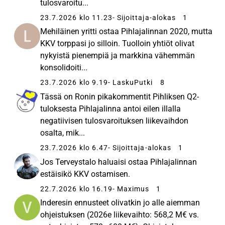
tulosvaroitu...
23.7.2026 klo 11.23
- Sijoittaja-alokas
1
Mehiläinen yritti ostaa Pihlajalinnan 2020, mutta
KKV torppasi jo silloin. Tuolloin yhtiöt olivat
nykyistä pienempiä ja markkina vähemmän
konsolidoiti...
23.7.2026 klo 9.19
- LaskuPutki
8
Tässä on Ronin pikakommentit Pihliksen Q2-
tuloksesta Pihlajalinna antoi eilen illalla
negatiivisen tulosvaroituksen liikevaihdon
osalta, mik...
23.7.2026 klo 6.47
- Sijoittaja-alokas
1
Jos Terveystalo haluaisi ostaa Pihlajalinnan
estäisikö KKV ostamisen.
22.7.2026 klo 16.19
- Maximus
1
Inderesin ennusteet olivatkin jo alle aiemman
ohjeistuksen (2026e liikevaihto: 568,2 M€ vs.