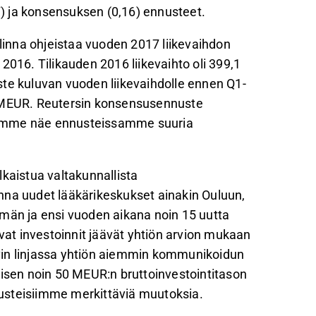
17) ja konsensuksen (0,16) ennusteet.
alinna ohjeistaa vuoden 2017 liikevaihdon
2016. Tilikauden 2016 liikevaihto oli 399,1
te kuluvan vuoden liikevaihdolle ennen Q1-
0,6 MEUR. Reutersin konsensusennuste
R. Emme näe ennusteissamme suuria
kaistua valtakunnallista
nna uudet lääkärikeskukset ainakin Ouluun,
ämän ja ensi vuoden aikana noin 15 uutta
avat investoinnit jäävät yhtiön arvion mukaan
vin linjassa yhtiön aiemmin kommunikoidun
sen noin 50 MEUR:n bruttoinvestointitason
usteisiimme merkittäviä muutoksia.