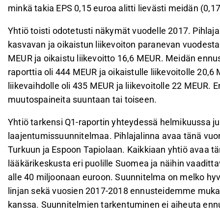
minkä takia EPS 0,15 euroa alitti lievästi meidän (0,
Yhtiö toisti odotetusti näkymät vuodelle 2017. Pihlaj
kasvavan ja oikaistun liikevoiton paranevan vuodesta 
MEUR ja oikaistu liikevoitto 16,6 MEUR. Meidän ennus
raporttia oli 444 MEUR ja oikaistulle liikevoitolle 2
liikevaihdolle oli 435 MEUR ja liikevoitolle 22 MEU
muutospaineita suuntaan tai toiseen.
Yhtiö tarkensi Q1-raportin yhteydessä helmikuussa jul
laajentumissuunnitelmaa. Pihlajalinna avaa tänä vuo
Turkuun ja Espoon Tapiolaan. Kaikkiaan yhtiö avaa t
lääkärikeskusta eri puolille Suomea ja näihin vaaditt
alle 40 miljoonaan euroon. Suunnitelma on melko hy
linjan sekä vuosien 2017-2018 ennusteidemme mukai
kanssa. Suunnitelmien tarkentuminen ei aiheuta enn