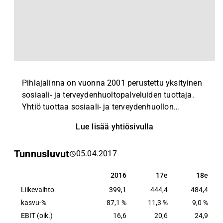
Pihlajalinna on vuonna 2001 perustettu yksityinen
sosiaali- ja terveydenhuoltopalveluiden tuottaja.
Yhtiö tuottaa sosiaali- ja terveydenhuollon
palveluita yksityishenkilöille, yrityksille,
Lue lisää yhtiösivulla
vakuutusyhtiöille ja julkisyhteisöille ja tarjoaa
palveluita niin lääkärikeskuksissa ja
Tunnusluvut
05.04.2017
terveysasemilla, hammasklinikoilla kuin
sairaaloissakin eri puolilla Suomea.
2016
17e
18e
2016
17e
18e
Liikevaihto
399,1
444,4
484,4
kasvu-%
87,1 %
11,3 %
9,0 %
EBIT (oik.)
16,6
20,6
24,9