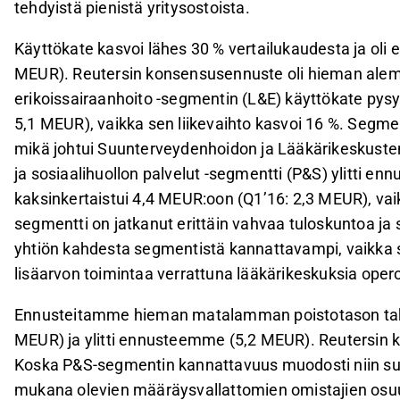
tehdyistä pienistä yritysostoista.
Käyttökate kasvoi lähes 30 % vertailukaudesta ja o
MEUR). Reutersin konsensusennuste oli hieman alem
erikoissairaanhoito -segmentin (L&E) käyttökate pysy
5,1 MEUR), vaikka sen liikevaihto kasvoi 16 %. Segme
mikä johtui Suunterveydenhoidon ja Lääkärikeskust
ja sosiaalihuollon palvelut -segmentti (P&S) ylitti e
kaksinkertaistui 4,4 MEUR:oon (Q1’16: 2,3 MEUR), vai
segmentti on jatkanut erittäin vahvaa tuloskuntoa j
yhtiön kahdesta segmentistä kannattavampi, vaikka s
lisäarvon toimintaa verrattuna lääkärikeskuksia oper
Ennusteitamme hieman matalamman poistotason takia o
MEUR) ja ylitti ennusteemme (5,2 MEUR). Reutersin k
Koska P&S-segmentin kannattavuus muodosti niin su
mukana olevien määräysvallattomien omistajien osu