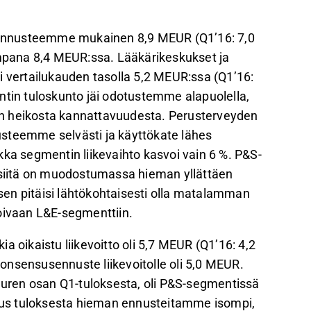
li ennusteemme mukainen 8,9 MEUR (Q1’16: 7,0
pana 8,4 MEUR:ssa. Lääkärikeskukset ja
i vertailukauden tasolla 5,2 MEUR:ssa (Q1’16:
ntin tuloskunto jäi odotustemme alapuolella,
en heikosta kannattavuudesta. Perusterveyden
nnusteemme selvästi ja käyttökate lähes
kka segmentin liikevaihto kasvoi vain 6 %. P&S-
a siitä on muodostumassa hieman yllättäen
en pitäisi lähtökohtaisesti olla matalamman
oivaan L&E-segmenttiin.
ikaistu liikevoitto oli 5,7 MEUR (Q1’16: 4,2
onsensusennuste liikevoitolle oli 5,0 MEUR.
uren osan Q1-tuloksesta, oli P&S-segmentissä
us tuloksesta hieman ennusteitamme isompi,