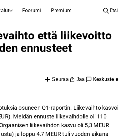
alut
Foorumi
Premium
Etsi
YHTIÖT
OPI SIJOITTAMISESTA
evaihto että liikevoitto
Yhtiöt
Analyysikoulu
oiden ennusteet
Opi lukemaan ja ymmärtämään osakeanalyysiä
Selaa ja suodata listattujen yhtiöiden listaa
Löydä osakkeita
Sijoituskoulu
Inspiraatiota seuraavaan sijoitukseesi
Oppaita ja oppitunteja sijoitusosaamisen kasvattamiseen
Listautumiset
Salkunhaltijat
Keskustele
Jaa
Seuraa
Uudet listautumiset ja tulevat pörssiannit
Sijoitustietoa jokaiselle tasolle, ensiaskeleista edistyneisiin salkkustrategioihin.
Yhtiökokouskutsut
Yhtiökokousten päivämäärät ja osakkeenomistajatiedot
dotuksia osuneen Q1-raportin. Liikevaihto kasvoi
UR). Meidän ennuste liikevaihdolle oli 110
rgaanisen liikevaihdon kasvu oli 5,3 MEUR
lusta) ja loppu 4,7 MEUR tuli vuoden aikana