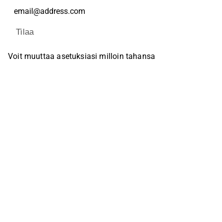
Tilaa
Voit muuttaa asetuksiasi milloin tahansa
Sosiaalinen media
Inderes Foorumi
Youtube
Facebook
Instagram
X (Twitter)
Tiktok
Linkedin