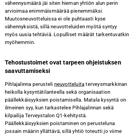
vähennysmäärä jäi siten hieman yhtiön alun perin
arvioimaa enimmäismäärää pienemmäksi.
Muutosneuvotteluissa ei ole puhtaasti kyse
vähennyksistä, sillä neuvotteluiden myötä syntyy
myös uusia tehtäviä. Lopulliset määrät tarkentuvatkin
myöhemmin.
Tehostustoimet ovat tarpeen ohjeistuksen
saavuttamiseksi
Pihlajalinna perusteli
neuvotteluita
terveysmarkkinan
heikolla kysyntätilanteella sekä organisaation
päällekkäisyyksien poistamisella. Matala kysyntä on
ilmeinen syy, kun tarkastelee Pihlajalinnan sekä
kilpailija Terveystalon Q1-kehitystä.
Päällekkäisyyksien poistaminen on perusteluna
jossain määrin yllättävä, sillä yhtiö toteutti jo viime