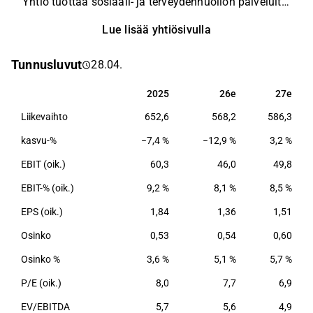
Yhtiö tuottaa sosiaali- ja terveydenhuollon palveluita
yksityishenkilöille, yrityksille, vakuutusyhtiöille ja
Lue lisää yhtiösivulla
julkisyhteisöille ja tarjoaa palveluita niin
lääkärikeskuksissa ja terveysasemilla,
Tunnusluvut
28.04.
hammasklinikoilla kuin sairaaloissakin eri puolilla
Suomea.
2025
26e
27e
2025
26e
27e
Liikevaihto
652,6
568,2
586,3
kasvu-%
−7,4 %
−12,9 %
3,2 %
EBIT (oik.)
60,3
46,0
49,8
EBIT-% (oik.)
9,2 %
8,1 %
8,5 %
EPS (oik.)
1,84
1,36
1,51
Osinko
0,53
0,54
0,60
Osinko %
3,6 %
5,1 %
5,7 %
P/E (oik.)
8,0
7,7
6,9
EV/EBITDA
5,7
5,6
4,9