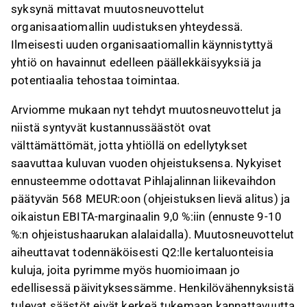
syksynä mittavat muutosneuvottelut
organisaatiomallin uudistuksen yhteydessä.
Ilmeisesti uuden organisaatiomallin käynnistyttyä
yhtiö on havainnut edelleen päällekkäisyyksiä ja
potentiaalia tehostaa toimintaa.
Arviomme mukaan nyt tehdyt muutosneuvottelut ja
niistä syntyvät kustannussäästöt ovat
välttämättömät, jotta yhtiöllä on edellytykset
saavuttaa kuluvan vuoden ohjeistuksensa. Nykyiset
ennusteemme odottavat Pihlajalinnan liikevaihdon
päätyvän 568 MEUR:oon (ohjeistuksen lievä alitus) ja
oikaistun EBITA-marginaalin 9,0 %:iin (ennuste 9-10
%:n ohjeistushaarukan alalaidalla). Muutosneuvottelut
aiheuttavat todennäköisesti Q2:lle kertaluonteisia
kuluja, joita pyrimme myös huomioimaan jo
edellisessä päivityksessämme. Henkilövähennyksistä
tulevat säästöt eivät kerkeä tukemaan kannattavuutta