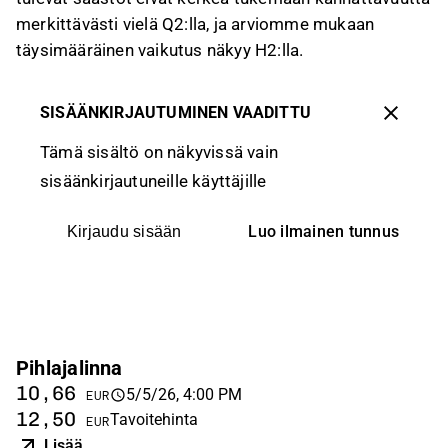
merkittävästi vielä Q2:lla, ja arviomme mukaan
täysimääräinen vaikutus näkyy H2:lla.
SISÄÄNKIRJAUTUMINEN VAADITTU
Tämä sisältö on näkyvissä vain
sisäänkirjautuneille käyttäjille
Luo ilmainen tunnus
Kirjaudu sisään
Pihlajalinna
10,66
5/5/26, 4:00 PM
EUR
12,50
Tavoitehinta
EUR
Lisää