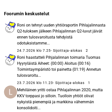
Foorumin keskustelut
Roni on tehnyt uuden yhtiöraportin Pihlajalinnasta
Q2-tuloksen jälkeen Pihlajalinnan Q2-luvut jäivät
ennen tulosvaroitusta tehdyistä
odotuksistamme...
24.7.2026 klo 7.25
- Sijoittaja-alokas
2
Roni haastatteli Pihjalalinnan toimaria Tuomas
Hyyryläistä Aiheet: (00:00) Aloitus (00:16)
Toimintaympäristö toi painetta (01:19) Annetun
tulosvaroitu...
23.7.2026 klo 11.23
- Sijoittaja-alokas
1
Mehiläinen yritti ostaa Pihlajalinnan 2020, mutta
KKV torppasi jo silloin. Tuolloin yhtiöt olivat
nykyistä pienempiä ja markkina vähemmän
konsolidoiti...