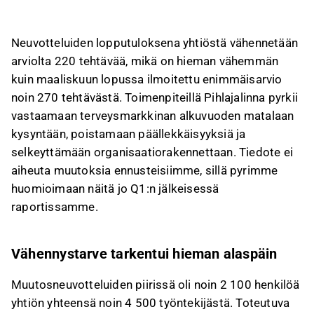
matalaan kysyntään ja selkeyttääkseen
organisaatiotaan.
Neuvotteluiden lopputuloksena yhtiöstä vähennetään
Muutosneuvottelut koskivat noin 2 100
arviolta 220 tehtävää, mikä on hieman vähemmän
henkilöä, ja vaikka vähennyksiä tehdään, syntyy
kuin maaliskuun lopussa ilmoitettu enimmäisarvio
myös uusia tehtäviä, joiden lopulliset määrät
noin 270 tehtävästä. Toimenpiteillä Pihlajalinna pyrkii
tarkentuvat myöhemmin.
vastaamaan terveysmarkkinan alkuvuoden matalaan
Tehostustoimet ovat välttämättömiä yhtiön
kysyntään, poistamaan päällekkäisyyksiä ja
kuluvan vuoden ohjeistuksen saavuttamiseksi,
selkeyttämään organisaatiorakennettaan. Tiedote ei
ja henkilövähennyksistä tulevat säästöt
aiheuta muutoksia ennusteisiimme, sillä pyrimme
vaikuttavat kannattavuuteen täysimääräisesti
huomioimaan näitä jo Q1:n jälkeisessä
vasta vuoden jälkipuoliskolla.
raportissamme.
Nykyiset ennusteet odottavat Pihlajalinnan
liikevaihdon olevan 568 MEUR ja oikaistun
EBITA-marginaalin 9,0 %, mikä on
Vähennystarve tarkentui hieman alaspäin
ohjeistushaarukan alalaidalla.
Muutosneuvotteluiden piirissä oli noin 2 100 henkilöä
Tämä sisältö on tekoälyn tuottamaa. Anna siihen
yhtiön yhteensä noin 4 500 työntekijästä. Toteutuva
liittyvää palautetta Inderesin
foorumilla
.