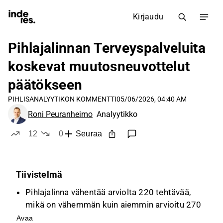
Kirjaudu
Pihlajalinnan Terveyspalveluita
koskevat muutosneuvottelut
päätökseen
PIHLIS
ANALYYTIKON KOMMENTTI
05/06/2026, 04:40 AM
Roni Peuranheimo
Analyytikko
12
0
Seuraa
tykkää
ei tykkää
Tiivistelmä
Pihlajalinna vähentää arviolta 220 tehtävää,
mikä on vähemmän kuin aiemmin arvioitu 270
tehtävää, vastatakseen terveysmarkkinan
Avaa