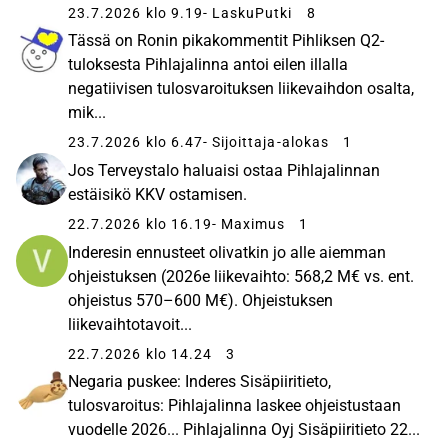
23.7.2026 klo 9.19
- LaskuPutki
8
Tässä on Ronin pikakommentit Pihliksen Q2-
tuloksesta Pihlajalinna antoi eilen illalla
negatiivisen tulosvaroituksen liikevaihdon osalta,
mik...
23.7.2026 klo 6.47
- Sijoittaja-alokas
1
Jos Terveystalo haluaisi ostaa Pihlajalinnan
estäisikö KKV ostamisen.
22.7.2026 klo 16.19
- Maximus
1
Inderesin ennusteet olivatkin jo alle aiemman
ohjeistuksen (2026e liikevaihto: 568,2 M€ vs. ent.
ohjeistus 570–600 M€). Ohjeistuksen
liikevaihtotavoit...
22.7.2026 klo 14.24
3
Negaria puskee: Inderes Sisäpiiritieto,
tulosvaroitus: Pihlajalinna laskee ohjeistustaan
vuodelle 2026... Pihlajalinna Oyj Sisäpiiritieto 22...