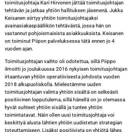
toimitusjohtaja Kari Hirvonen jättää toimitusjohtajan
tehtävän ja jatkaa yhtiön hallituksen jäsenenä. Jukka
Keisanen siirtyy yhtiön toimitusjohtajaksi
avainasiakaspäällikön tehtävästä, jossa hän on
vastannut pohjoismaisista asiakkuuksista. Keisanen
on toiminut Piipon palveluksessa tätä ennen jo 4
vuoden ajan.
Toimitusjohtajan vaihto oli odotettua, sillä Piippo
ilmoitti jo joulukuussa 2016 nykyisen toimitusjohtajan
irtaantuvan yhtiön operatiivisesta johdosta vuoden
2018 alkupuoliskolla. Mielestämme uuden
toimitusjohtajan valinta yhtiön sisältä on selkeästi
positiivinen lopputulema, sillä hänellä on jo olemassa
hyvät suhteet yhtiön sisällä ja tuntee yhtiön
toimintatavat. Näin ollen uusi toimitusjohtaja voi
keskittyä alusta lähtien yhtiön uudistetun strategian
toteuttamiseen. Lisäksi positiivista on yhtiötä lähes