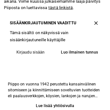
aikana. Viime kuussa julkaisemamme laaja päivitys
Piiposta on luettavissa
tästä linkistä
.
SISÄÄNKIRJAUTUMINEN VAADITTU
Tämä sisältö on näkyvissä vain
sisäänkirjautuneille käyttäjille
Luo ilmainen tunnus
Kirjaudu sisään
Piippo on vuonna 1942 perustettu kansainvälinen
sitomiseen ja kiinnittämiseen soveltuvien tuotteiden
eli paalausverkkojen, köysien, lankojen ja narujen
valmistamiseen sekä markkinointiin ja myyntiin
Lue lisää yhtiösivulla
keskittynyt teollisuusyhtiö. Piipon liiketoiminta