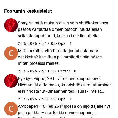
jakautuu asiakkaiden mukaan kolmeen eri
segmenttiin, jotka ovat Agri, Kuluttajatuotteet sekä
Foorumin keskustelut
Tuotteet kaapeliteollisuuteen. Yhtiöllä on globaali
jakeluverkosto joka kattaa yli 40 maata ja sen
Sorry, se mitä muistin olikin vain yhtiökokouksen
kotipaikka on Outokumpu.
päätös valtuuttaa omien ostoon. Mutta eihän
sellaista tapahtunut, koska ei ole tiedotteita...
25.6.2026 klo 12.08
- Opa
1
Mitä tarkoitat, että firma tarjoutui ostamaan
osakkeita? Itse jätän pikkumäärän niin näkee
miten prosessi menee.
25.6.2026 klo 11.15
- Critter
0
Bye bye Piippo, 29.6. viimeinen kauppapäivä
Hieman jäi outo maku, -kuoriyhtiöksi muuttuminen
ei kiinnostanut -Binäärinen teollisuuskiinteist...
25.6.2026 klo 10.53
- Opa
1
Arvopaperi – 6 Feb 26 Piipossa on sijoittajalle nyt
pelin paikka – Jos kaikki menee nappiin,...