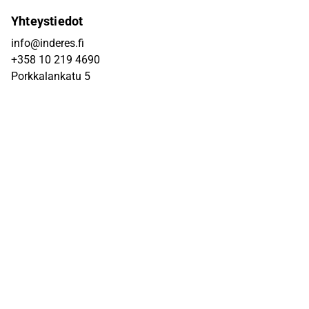
Yhteystiedot
info@inderes.fi
+358 10 219 4690
Porkkalankatu 5
00180 Helsinki
Inderes
Meistä
Tiimi
Avoimet työpaikat
Inderes sijoituskohteena
Palvelut pörssiyhtiöille
Sivusto