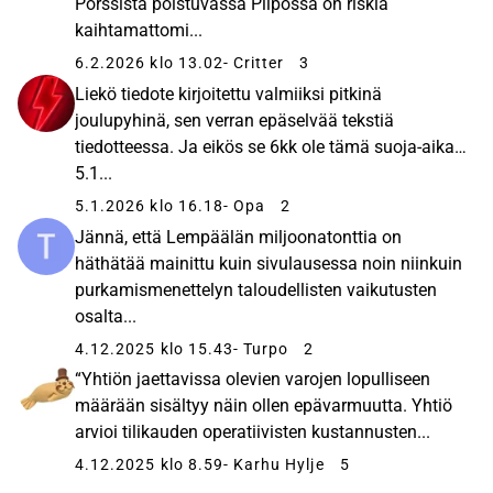
Pörssistä poistuvassa Piipossa on riskiä
kaihtamattomi...
6.2.2026 klo 13.02
- Critter
3
Liekö tiedote kirjoitettu valmiiksi pitkinä
joulupyhinä, sen verran epäselvää tekstiä
tiedotteessa. Ja eikös se 6kk ole tämä suoja-aika…
5.1...
5.1.2026 klo 16.18
- Opa
2
Jännä, että Lempäälän miljoonatonttia on
häthätää mainittu kuin sivulausessa noin niinkuin
purkamismenettelyn taloudellisten vaikutusten
osalta...
4.12.2025 klo 15.43
- Turpo
2
“Yhtiön jaettavissa olevien varojen lopulliseen
määrään sisältyy näin ollen epävarmuutta. Yhtiö
arvioi tilikauden operatiivisten kustannusten...
4.12.2025 klo 8.59
- Karhu Hylje
5