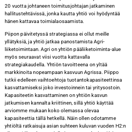
20 vuotta johtaneen toimitusjohtajan jatkaminen
hallitustehtävissä, jonka kautta yhtiö voi hyödyntää
hänen kattavaa toimialaosaamista.
Piipon päivitetyssä strategiassa ei ollut meille
yllätyksiä, ja yhtiö jatkaa panostamista Agri-
liiketoimintaan. Agri on yhtiön pääliiketoiminta-alue
myös seuraavat viisi vuotta kattavalla
strategiakaudella. Yhtiön tavoitteena on yltää
markkinoita nopeampaan kasvuun Agrissa. Piippo
tutkii edelleen vaihtoehtoja tuotantokapasiteettinsa
kasvattamiseksi joko investoinnein tai yritysostoin.
Kapasiteetin kasvattaminen on yhtiön kasvun
jatkumisen kannalta kriittinen, sillä yhtiö käyttää
arviomme mukaan koko olemassa olevaa
kapasiteettia tällä hetkellä. Näin ollen odotamme
yhtiöltä ratkaisuja asian suhteen kuluvan vuoden H2:n