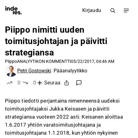
Kirjaudu
Piippo nimitti uuden
toimitusjohtajan ja päivitti
strategiansa
Piippo
ANALYYTIKON KOMMENTTI
05/22/2017, 04:46 AM
Petri Gostowski
Pääanalyytikko
0
0
Seuraa
tykkää
ei tykkää
Piippo tiedotti perjantaina nimenneensä uudeksi
toimitusjohtajaksi Jukka Keisasen ja päivitti
strategiansa vuoteen 2022 asti. Keisanen aloittaa
1.6.2017 yhtiön varatoimitusjohtajana ja
toimitusjohtajana 1.1.2018, kun yhtiön nykyinen