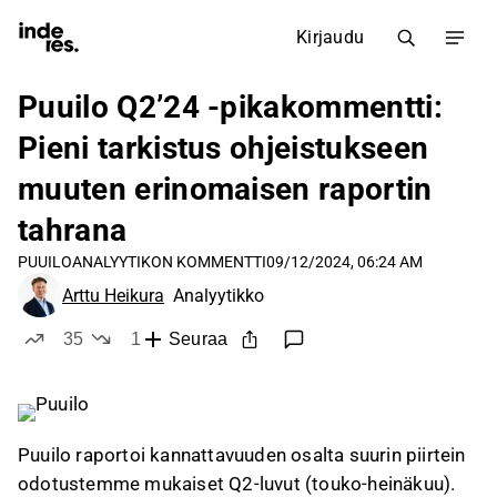
Kirjaudu
Puuilo Q2’24 -pikakommentti:
Pieni tarkistus ohjeistukseen
muuten erinomaisen raportin
tahrana
PUUILO
ANALYYTIKON KOMMENTTI
09/12/2024, 06:24 AM
Arttu Heikura
Analyytikko
35
1
Seuraa
tykkää
ei tykkää
Puuilo raportoi kannattavuuden osalta suurin piirtein
odotustemme mukaiset Q2-luvut (touko-heinäkuu).