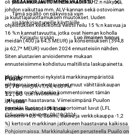
oli yhtiön mukaan H1:n toteuma sekä H2:n näkymä,
SISÄÄNKIRJAUTUMINEN VAADITTU
johdon vaikuttaa mm. ALV-kannan sekä ostovoiman
Tämä sisältö on näkyvissä vain
ja kuluttajaluottamuksen muutokset. Uuden
sisäänkirjautuneille käyttäjille
ohjeistuksen keskikohta viestii reilu 15 %:n kasvua ja
16 %:n kannattavuutta, jotka ovat hieman koholla
Luo ilmainen tunnus
Kirjaudu sisään
meidän (400 ja 64,5 MEUR) ja konsensuksen (394,8
ja 62,7* MEUR) vuoden 2024 ennusteisiin nähden.
Siten alustavien arvioidemme mukaan
ennusteisiimme kohdistuu maltillista laskupainetta.
Yhtiö kommentoi nykyistä markkinaympäristöä
Puuilo
vähäsanaisesti, mutta useat muut vähittäiskaupan
9,78
9/11/24, 4:00 PM
EUR
toimijat ovat kuitenkin kommentoineet tämän
11,50
Tavoitehinta
EUR
jatkuneen haastavana. Viimeisimpänä Puuilon
Lisää
verrokki Rustan tänään raportoimat luvut (LFL
Edellinen suositus
:
Lisää
Suositus päivitetty
:
09/10/2024
konserni +0,5 %; Suomi, Saksa ja verkkokauppa -1,2
%) kertovat markkinan jatkuneen haastavana kaikissa
Pohjoismaissa. Markkinalukujen perusteella Puuilo on