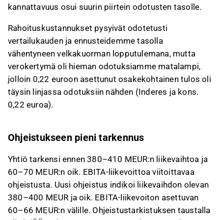
kannattavuus osui suurin piirtein odotusten tasolle.
Rahoituskustannukset pysyivät odotetusti
vertailukauden ja ennusteidemme tasolla
vähentyneen velkakuorman lopputulemana, mutta
verokertymä oli hieman odotuksiamme matalampi,
jolloin 0,22 euroon asettunut osakekohtainen tulos oli
täysin linjassa odotuksiin nähden (Inderes ja kons.
0,22 euroa).
Ohjeistukseen pieni tarkennus
Yhtiö tarkensi ennen 380–410 MEUR:n liikevaihtoa ja
60–70 MEUR:n oik. EBITA-liikevoittoa viitoittavaa
ohjeistusta. Uusi ohjeistus indikoi liikevaihdon olevan
380–400 MEUR ja oik. EBITA-liikevoiton asettuvan
60–66 MEUR:n välille. Ohjeistustarkistuksen taustalla