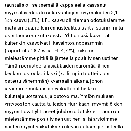
taustalla oli seitsemällä kappaleella kasvanut
myymäläverkosto sekä vanhojen myymälöiden 2,1
%:n kasvu (LFL). LFL-kasvu oli hieman odotuksiamme
matalampaa, jolloin ennustealitus syntyi suurimmilta
osin tämän vaikutuksesta. Yhtiön asiakasvirrat
kuitenkin kasvoivat liikevaihtoa nopeammin
(raportoitu 18,7 % ja LFL 4,7 %), mikä on
mielestämme pitkällä jänteellä positiivinen uutinen.
Tämän perusteella asiakkaiden euromääräinen
keskim. ostoskori laski (kalliimpia tuotteita on
ostettu vähemmän) kvartaalin aikana, johon
arviomme mukaan on vaikuttanut heikko
kuluttajaluottamus ja ostovoima. Yhtiön mukaan
yritysoston kautta tulleiden Hurrikaani-myymälöiden
myynnit ovat ylittäneet johdon odotukset. Tämä on
mielestämme positiivinen uutinen, sillä arvioimme
näiden myyntivaikutuksen olevan uutisen perusteella