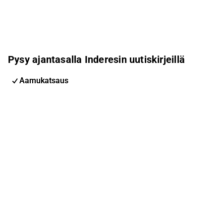
Pysy ajantasalla Inderesin uutiskirjeillä
Aamukatsaus
Pohjoismaiden uutiskirje
Pohjoismaiset tapahtumat
Inderes Femme
Sähköpostiosoite
Tilaa