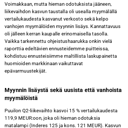
Voimakkaan, mutta hieman odotuksista jääneen,
liikevaihdon kasvun taustalla oli usealla myymälällä
vertailukaudesta kasvanut verkosto sekä kelpo
vanhojen myymälöiden myynnin lisäys. Kannattavuus
oli jälleen kerran kaupalle erinomaisella tasolla.
Vaikka tarkennettu ohjeistushaarukka onkin vielä
raporttia edeltävien ennusteidemme puitteissa,
kohdistuu ennusteisiimme maltillista laskupainetta
huomioiden markkinaan vaikuttavat
epävarmuustekijät.
Myynnin lisäystä sekä uusista että vanhoista
myymälöistä
Puuilon Q2-liikevaihto kasvoi 15 % vertailukaudesta
119,9 MEUR:oon, joka oli hieman odotuksia
matalampi (Inderes 125 ja kons. 121 MEUR). Kasvun