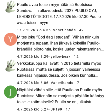
Puuilo avaa toisen myymälänsä Ruotsissa
Sundsvalliin alkuvuodesta 2027 PUUILO OYJ,
LEHDISTÖTIEDOTE, 17.7.2026 klo 07.30 Puuilo
avaa toisen myym...
17.7.2026 klo 4.35
- Vanerihands
42
Mites joku “God dag i stugan!”. Vähän niinkuin
morjensta tupaan. Ihan järkevä kokeilla Puuilo-
brändillä pilotointia, koska uuden rakentaminen...
4.7.2026 klo 8.29
- yellowbeak
12
Verkkokauppa kai avattiin 2016 tietämillä myös
Ruotsissa, mutta se suljettiin jossain vaiheessa
kaikessa hiljaisuudessa. Jos oikein kunnolla...
4.7.2026 klo 6.06
- Vanerihands
7
Näyttäisi vähän sille, että Puuilo on Puuilo myös
Ruotsissa​ Mitenhän se morjesta pöytään kääntyy
toiselle kotimaiselle? Puuilo.se on julkaistu...
4.7.2026 klo 5.27
- JP199
17