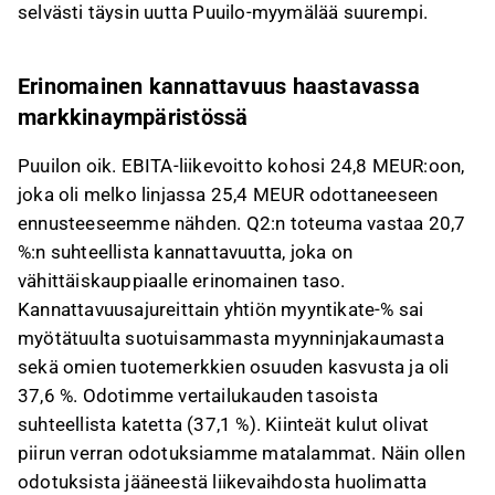
selvästi täysin uutta Puuilo-myymälää suurempi.
Erinomainen kannattavuus haastavassa
markkinaympäristössä
Puuilon oik. EBITA-liikevoitto kohosi 24,8 MEUR:oon,
joka oli melko linjassa 25,4 MEUR odottaneeseen
ennusteeseemme nähden. Q2:n toteuma vastaa 20,7
%:n suhteellista kannattavuutta, joka on
vähittäiskauppiaalle erinomainen taso.
Kannattavuusajureittain yhtiön myyntikate-% sai
myötätuulta suotuisammasta myynninjakaumasta
sekä omien tuotemerkkien osuuden kasvusta ja oli
37,6 %. Odotimme vertailukauden tasoista
suhteellista katetta (37,1 %). Kiinteät kulut olivat
piirun verran odotuksiamme matalammat. Näin ollen
odotuksista jääneestä liikevaihdosta huolimatta