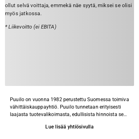
ollut selvä voittaja, emmekä näe syytä, miksei se olisi
myös jatkossa.
* Liikevoitto (ei EBITA)
Puuilo on vuonna 1982 perustettu Suomessa toimiva
vähittäiskauppayhtiö. Puuilo tunnetaan erityisesti
laajasta tuotevalikoimasta, edullisista hinnoista sekä
myymälöiden hyvistä sijainneista ja helposta
Lue lisää yhtiösivulla
asiointikokemuksesta. Puuilo on keskittynyt
erityisesti tee-se-itse-, kodintarvike- ja