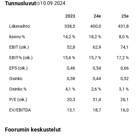
Tunnusluvut
10.09.2024
lemmikkituotteisiin.
2023
24e
25e
2023
24e
25e
Liikevaihto
338,5
400,0
431,8
kasvu-%
14,2 %
18,2 %
8,0 %
EBIT (oik.)
52,8
62,9
74,1
EBIT-% (oik.)
15,6 %
15,7 %
17,2 %
EPS (oik.)
0,46
0,54
0,66
Osinko
0,38
0,44
0,52
Osinko %
4,1 %
2,6 %
3,1 %
P/E (oik.)
20,3
31,4
26,1
EV/EBITDA
13,1
18,7
16,0
Foorumin keskustelut