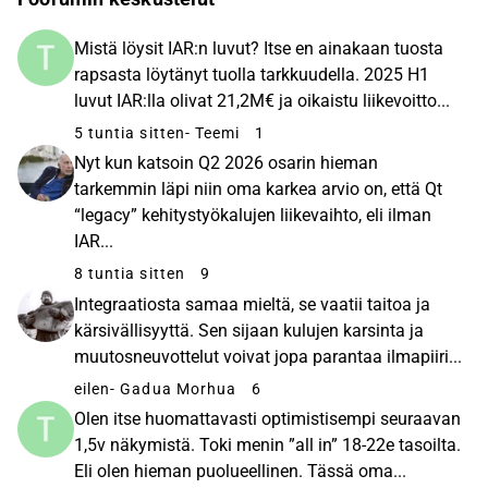
Mistä löysit IAR:n luvut? Itse en ainakaan tuosta
rapsasta löytänyt tuolla tarkkuudella. 2025 H1
luvut IAR:lla olivat 21,2M€ ja oikaistu liikevoitto...
5 tuntia sitten
- Teemi
1
Nyt kun katsoin Q2 2026 osarin hieman
tarkemmin läpi niin oma karkea arvio on, että Qt
“legacy” kehitystyökalujen liikevaihto, eli ilman
IAR...
8 tuntia sitten
9
Integraatiosta samaa mieltä, se vaatii taitoa ja
kärsivällisyyttä. Sen sijaan kulujen karsinta ja
muutosneuvottelut voivat jopa parantaa ilmapiiri...
eilen
- Gadua Morhua
6
Olen itse huomattavasti optimistisempi seuraavan
1,5v näkymistä. Toki menin ”all in” 18-22e tasoilta.
Eli olen hieman puolueellinen. Tässä oma...