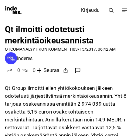
Kirjaudu
Qt ilmoitti odotetusti
merkintäoikeusannista
QTCOM
ANALYYTIKON KOMMENTTI
03/15/2017, 06:42 AM
Inderes
0
0
Seuraa
tykkää
ei tykkää
Qt Group ilmoitti eilen yhtiökokouksen jälkeen
odotetusti järjestävänsä merkintäoikeusannin. Yhtiö
tarjoaa osakeannissa enintään 2 974 039 uutta
osaketta 5,15 euron osakekohtaiseen
merkintähintaan. Annilla kerätään noin 14,9 MEUR:n
nettovarat. Tarjottavat osakkeet vastaavat 12,5 %
yhtiön osakemäärästä annin jälkeen. Yhtiö kertoi