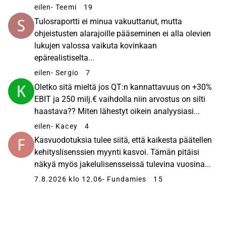
eilen
- Teemi
19
Tulosraportti ei minua vakuuttanut, mutta
ohjeistusten alarajoille pääseminen ei alla olevien
lukujen valossa vaikuta kovinkaan
epärealistiselta...
eilen
- Sergio
7
Oletko sitä mieltä jos QT:n kannattavuus on +30%
EBIT ja 250 milj.€ vaihdolla niin arvostus on silti
haastava?? Miten lähestyt oikein analyysiasi...
eilen
- Kacey
4
Kasvuodotuksia tulee siitä, että kaikesta päätellen
kehityslisenssien myynti kasvoi. Tämän pitäisi
näkyä myös jakelulisensseissä tulevina vuosina...
7.8.2026 klo 12.06
- Fundamies
15