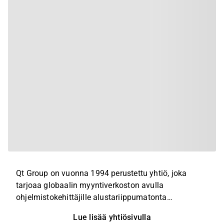
Qt Group on vuonna 1994 perustettu yhtiö, joka
tarjoaa globaalin myyntiverkoston avulla
ohjelmistokehittäjille alustariippumatonta
sovelluskehitysympäristöä ja siihen liittyviä
Lue lisää yhtiösivulla
työkaluja.