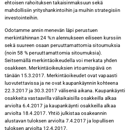
ehtoisen rahoituksen takaisinmaksuun sekä
mahdollisiin yrityshankintoihin ja muihin strategisiin
investointeihin.
Odotamme annin menevän läpi perustuen
merkintähinnan 24 %:n alennukseen eiliseen kurssiin
sekä suureen osaan peruuttamattomia sitoumuksia
(noin 58 % peruuttamattomia sitoumuksia).
Seitsemällä merkintäoikeudella voi merkata yhden
osakkeen. Merkintäoikeuksien irtoamispäivä on
tänään 15.3.2017. Merkintäoikeudet ovat vapaasti
luovutettavissa ja ne ovat kaupankäynnin kohteena
22.3.2017 ja 30.3.2017 välisenä aikana. Kaupankäynti
osakkeita vastaavilla väliaikaisilla osakkeilla alkaa
arviolta 6.4.2017 ja kaupankäynti osakkeilla alkaa
arviolta 18.4.2017. Yhtiö julkistaa osakeannin
alustavan tuloksen arviolta 7.4.2017 ja lopullisen
tuloksen arviolta 12.4.2017.