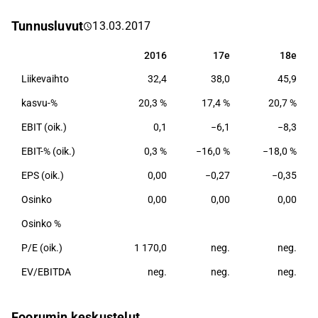
Tunnusluvut
13.03.2017
2016
17e
18e
2016
17e
18e
Liikevaihto
32,4
38,0
45,9
kasvu-%
20,3 %
17,4 %
20,7 %
EBIT (oik.)
0,1
−6,1
−8,3
EBIT-% (oik.)
0,3 %
−16,0 %
−18,0 %
EPS (oik.)
0,00
−0,27
−0,35
Osinko
0,00
0,00
0,00
Osinko %
P/E (oik.)
1 170,0
neg.
neg.
EV/EBITDA
neg.
neg.
neg.
Foorumin keskustelut