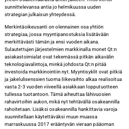
sunnittelevansa antia jo helmikuussa uuden
strategian julkaisun yhteydessä.
Merkintäoikeusanti on olennainen osa yhtiön
strategiaa, jossa myyntipanostuksia lisätävään
merkittävästi tämän ja ensi vuoden aikana.
Sulautettujen järjestelmien markkinalla monet Qt:n
asiakastoimialat ovat tekemässä pitkän aikavälin
teknologiavalintoja, minkä johdosta Qt:n pitää
investoida markkinointiin nyt. Myyntisyklit ovat pitkiä
ja jakelulisenssien tuoma liikevaihto alkaa realisoitua
vasta 2-3 vuoden viiveellä asiakkaan lopputuotteen
tullessa tuotantoon. Tämä aiheuttaa lähivuosien
rahavirtoihin aukon, mikä nyt tehtävällä osakeannilla
rahoitetaan. Lisäksi osakeannilla hankittavia varoja
suunnitellaan käytettäväksi muun muassa
marraskuussa 2017 erääntyvän vieraan pääoman