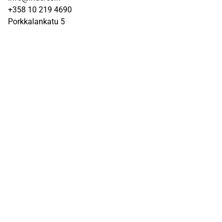
+358 10 219 4690
Porkkalankatu 5
00180 Helsinki
Inderes
Meistä
Tiimi
Avoimet työpaikat
Inderes sijoituskohteena
Palvelut pörssiyhtiöille
Sivusto
UKK
Q&A