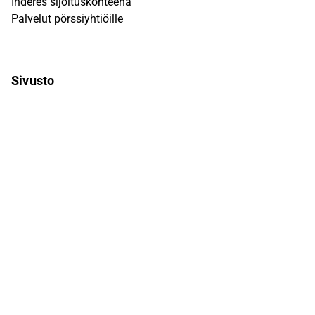
Inderes sijoituskohteena
Palvelut pörssiyhtiöille
Sivusto
UKK
Q&A
Käyttöehdot
Tietosuojaseloste
Vastuuvapauslauseke
Inderesin vastuuvapauslauseke löytyy
täältä
. Kunkin
Inderesin aktiivisessa seurannassa olevan osakkeen
tarkemmat tiedot löytyvät kunkin osakkeen omilta
yhtiösivuilta Inderes-sivustolla.
© Inderes Oyj. Kaikki