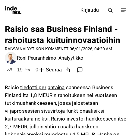
Kirjaudu
Raisio saa Business Finland -
rahoitusta kuituinnovaatioihin
RAIVV
ANALYYTIKON KOMMENTTI
06/01/2026, 04:20 AM
Roni Peuranheimo
Analyytikko
19
0
Seuraa
tykkää
ei tykkää
Raisio
tiedotti perjantaina
saaneensa Business
Finlandilta 1,8 MEUR:n rahoituksen nelivuotiseen
tutkimushankkeeseen, jossa jalostetaan
viljaprosessien sivuvirtoja funktionaalisiksi
kuituraaka-aineiksi. Raisio investoi hankkeeseen itse
2,7 MEUR, jolloin yhtiön osalta hankkeen
kokonaisarvoksi muodostuu 4,5 MEUR. Hanke on