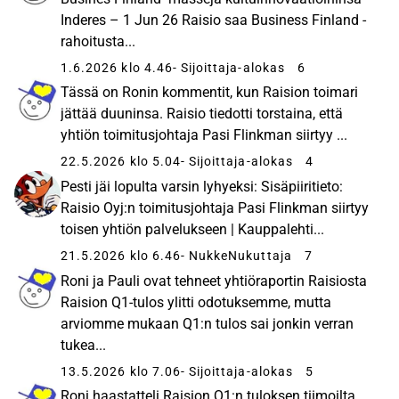
Inderes – 1 Jun 26 Raisio saa Business Finland -
rahoitusta...
1.6.2026 klo 4.46
- Sijoittaja-alokas
6
Tässä on Ronin kommentit, kun Raision toimari
jättää duuninsa. Raisio tiedotti torstaina, että
yhtiön toimitusjohtaja Pasi Flinkman siirtyy ...
22.5.2026 klo 5.04
- Sijoittaja-alokas
4
Pesti jäi lopulta varsin lyhyeksi: Sisäpiiritieto:
Raisio Oyj:n toimitusjohtaja Pasi Flinkman siirtyy
toisen yhtiön palvelukseen | Kauppalehti...
21.5.2026 klo 6.46
- NukkeNukuttaja
7
Roni ja Pauli ovat tehneet yhtiöraportin Raisiosta
Raision Q1-tulos ylitti odotuksemme, mutta
arviomme mukaan Q1:n tulos sai jonkin verran
tukea...
13.5.2026 klo 7.06
- Sijoittaja-alokas
5
Roni haastatteli Raision Q1:n tuloksen tiimoilta