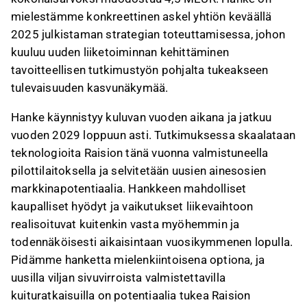
mielestämme konkreettinen askel yhtiön keväällä
2025 julkistaman strategian toteuttamisessa, johon
kuuluu uuden liiketoiminnan kehittäminen
tavoitteellisen tutkimustyön pohjalta tukeakseen
tulevaisuuden kasvunäkymää.
Hanke käynnistyy kuluvan vuoden aikana ja jatkuu
vuoden 2029 loppuun asti. Tutkimuksessa skaalataan
teknologioita Raision tänä vuonna valmistuneella
pilottilaitoksella ja selvitetään uusien ainesosien
markkinapotentiaalia. Hankkeen mahdolliset
kaupalliset hyödyt ja vaikutukset liikevaihtoon
realisoituvat kuitenkin vasta myöhemmin ja
todennäköisesti aikaisintaan vuosikymmenen lopulla.
Pidämme hanketta mielenkiintoisena optiona, ja
uusilla viljan sivuvirroista valmistettavilla
kuituratkaisuilla on potentiaalia tukea Raision