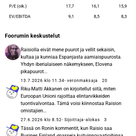
P/E (oik.)
17,7
16,1
15,9
EV/EBITDA
9,1
8,5
8,3
Foorumin keskustelut
Raisiolla eivät mene puurot ja vellit sekaisin,
kultaa ja kunniaa Espanjasta aamiaispuurosta.
Yhdyn iberialaiseen näkemykseen, Elovena
pikapuurot...
13.7.2026 klo 11.34
- veronmaksaja
20
Riku-Matti Akkanen on kirjoitellut siitä, miten
Euroopan Unioni rajoittaa elintarvikkeiden
tuontivalvontaa. Tämä voisi kiinnostaa Raision
omistajien...
27.6.2026 klo 8.52
- Sijoittaja-alokas
3
Tässä on Ronin kommentit, kun Raisio saa
Busines Finland -masseja kuituinnovaatioihinsa