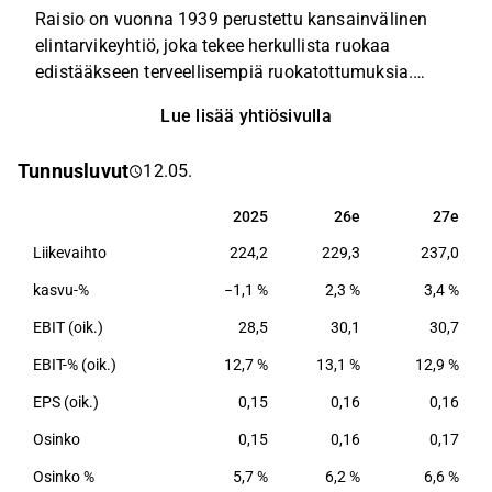
Raisio on vuonna 1939 perustettu kansainvälinen
elintarvikeyhtiö, joka tekee herkullista ruokaa
edistääkseen terveellisempiä ruokatottumuksia.
Yhtiön tunnettuja brändejä ovat mm. Benecol®,
Lue lisää yhtiösivulla
Elovena® ja Sunnuntai®. Yhtiöllä on tuotantoa
Suomessa; Raisiossa ja Nokialla. Konsernin
Tunnusluvut
12.05.
päämarkkina-alue on Eurooppa.
2025
26e
27e
2025
26e
27e
Liikevaihto
224,2
229,3
237,0
kasvu-%
−1,1 %
2,3 %
3,4 %
EBIT (oik.)
28,5
30,1
30,7
EBIT-% (oik.)
12,7 %
13,1 %
12,9 %
EPS (oik.)
0,15
0,16
0,16
Osinko
0,15
0,16
0,17
Osinko %
5,7 %
6,2 %
6,6 %