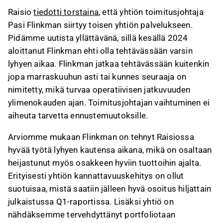
Flinkmanin lyhyen kauden aikana Raision
Raisio
tiedotti torstaina
, että yhtiön toimitusjohtaja
kannattavuuskehitys on ollut suotuisaa, ja yhtiö
Pasi Flinkman siirtyy toisen yhtiön palvelukseen.
on luopunut tappiollisesta
Pidämme uutista yllättävänä, sillä kesällä 2024
kasviproteiiniliiketoiminnasta.
aloittanut Flinkman ehti olla tehtävässään varsin
Yrityskauppoja ei ole tehty Flinkmanin kaudella,
lyhyen aikaa. Flinkman jatkaa tehtävässään kuitenkin
mutta yhtiö on parantanut valmiuksiaan
jopa marraskuuhun asti tai kunnes seuraaja on
yritysostoihin ja kehittänyt potentiaalisten
nimitetty, mikä turvaa operatiivisen jatkuvuuden
ostokohteiden putkea.
ylimenokauden ajan. Toimitusjohtajan vaihtuminen ei
Uuden toimitusjohtajan hakuprosessissa
aiheuta tarvetta ennustemuutoksille.
hallituksen keskeisenä tehtävänä on löytää
vetäjä, joka voi jatkaa operatiivista
Arviomme mukaan Flinkman on tehnyt Raisiossa
suorittamista ja edistää yhtiön epäorgaanista
hyvää työtä lyhyen kautensa aikana, mikä on osaltaan
kasvua.
heijastunut myös osakkeen hyviin tuottoihin ajalta.
Erityisesti yhtiön kannattavuuskehitys on ollut
Tämä sisältö on tekoälyn tuottamaa. Anna siihen
suotuisaa, mistä saatiin jälleen hyvä osoitus hiljattain
liittyvää palautetta Inderesin
foorumilla
.
julkaistussa Q1-raportissa. Lisäksi yhtiö on
nähdäksemme tervehdyttänyt portfoliotaan