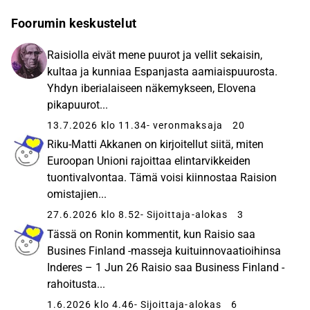
Foorumin keskustelut
Raisiolla eivät mene puurot ja vellit sekaisin,
kultaa ja kunniaa Espanjasta aamiaispuurosta.
Yhdyn iberialaiseen näkemykseen, Elovena
pikapuurot...
13.7.2026 klo 11.34
- veronmaksaja
20
Riku-Matti Akkanen on kirjoitellut siitä, miten
Euroopan Unioni rajoittaa elintarvikkeiden
tuontivalvontaa. Tämä voisi kiinnostaa Raision
omistajien...
27.6.2026 klo 8.52
- Sijoittaja-alokas
3
Tässä on Ronin kommentit, kun Raisio saa
Busines Finland -masseja kuituinnovaatioihinsa
Inderes – 1 Jun 26 Raisio saa Business Finland -
rahoitusta...
1.6.2026 klo 4.46
- Sijoittaja-alokas
6