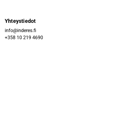
Yhteystiedot
info@inderes.fi
+358 10 219 4690
Porkkalankatu 5
00180 Helsinki
Inderes
Meistä
Tiimi
Avoimet työpaikat
Inderes sijoituskohteena
Palvelut pörssiyhtiöille