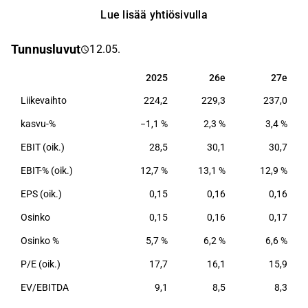
Yhtiön tunnettuja brändejä ovat mm. Benecol®,
Lue lisää yhtiösivulla
Elovena® ja Sunnuntai®. Yhtiöllä on tuotantoa
Suomessa; Raisiossa ja Nokialla. Konsernin
Tunnusluvut
12.05.
päämarkkina-alue on Eurooppa.
2025
26e
27e
2025
26e
27e
Liikevaihto
224,2
229,3
237,0
kasvu-%
−1,1 %
2,3 %
3,4 %
EBIT (oik.)
28,5
30,1
30,7
EBIT-% (oik.)
12,7 %
13,1 %
12,9 %
EPS (oik.)
0,15
0,16
0,16
Osinko
0,15
0,16
0,17
Osinko %
5,7 %
6,2 %
6,6 %
P/E (oik.)
17,7
16,1
15,9
EV/EBITDA
9,1
8,5
8,3