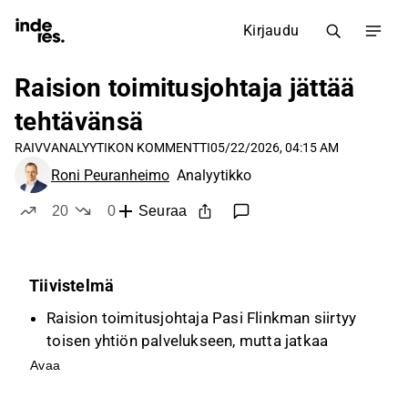
Kirjaudu
Raision toimitusjohtaja jättää
tehtävänsä
RAIVV
ANALYYTIKON KOMMENTTI
05/22/2026, 04:15 AM
Roni Peuranheimo
Analyytikko
20
0
Seuraa
tykkää
ei tykkää
Tiivistelmä
Raision toimitusjohtaja Pasi Flinkman siirtyy
toisen yhtiön palvelukseen, mutta jatkaa
tehtävässään marraskuuhun asti tai kunnes
Avaa
seuraaja on nimitetty.