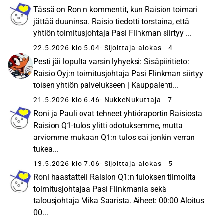
Tässä on Ronin kommentit, kun Raision toimari
jättää duuninsa. Raisio tiedotti torstaina, että
yhtiön toimitusjohtaja Pasi Flinkman siirtyy ...
22.5.2026 klo 5.04
- Sijoittaja-alokas
4
Pesti jäi lopulta varsin lyhyeksi: Sisäpiiritieto:
Raisio Oyj:n toimitusjohtaja Pasi Flinkman siirtyy
toisen yhtiön palvelukseen | Kauppalehti...
21.5.2026 klo 6.46
- NukkeNukuttaja
7
Roni ja Pauli ovat tehneet yhtiöraportin Raisiosta
Raision Q1-tulos ylitti odotuksemme, mutta
arviomme mukaan Q1:n tulos sai jonkin verran
tukea...
13.5.2026 klo 7.06
- Sijoittaja-alokas
5
Roni haastatteli Raision Q1:n tuloksen tiimoilta
toimitusjohtajaa Pasi Flinkmania sekä
talousjohtaja Mika Saarista. Aiheet: 00:00 Aloitus
00...