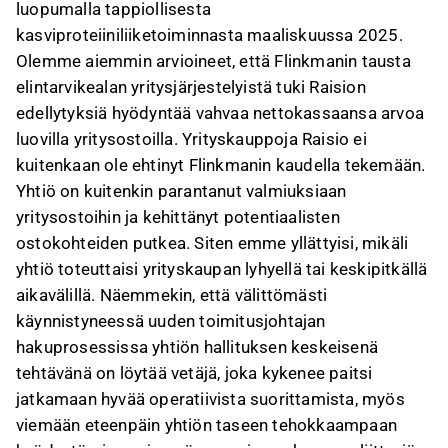
luopumalla tappiollisesta
kasviproteiiniliiketoiminnasta maaliskuussa 2025.
Olemme aiemmin arvioineet, että Flinkmanin tausta
elintarvikealan yritysjärjestelyistä tuki Raision
edellytyksiä hyödyntää vahvaa nettokassaansa arvoa
luovilla yritysostoilla. Yrityskauppoja Raisio ei
kuitenkaan ole ehtinyt Flinkmanin kaudella tekemään.
Yhtiö on kuitenkin parantanut valmiuksiaan
yritysostoihin ja kehittänyt potentiaalisten
ostokohteiden putkea. Siten emme yllättyisi, mikäli
yhtiö toteuttaisi yrityskaupan lyhyellä tai keskipitkällä
aikavälillä. Näemmekin, että välittömästi
käynnistyneessä uuden toimitusjohtajan
hakuprosessissa yhtiön hallituksen keskeisenä
tehtävänä on löytää vetäjä, joka kykenee paitsi
jatkamaan hyvää operatiivista suorittamista, myös
viemään eteenpäin yhtiön taseen tehokkaampaan