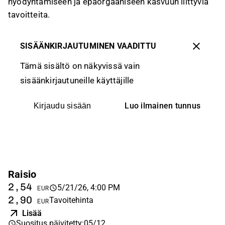
hyödyntämiseen ja epäorgaaniseen kasvuun liittyviä
tavoitteita.
SISÄÄNKIRJAUTUMINEN VAADITTU
Tämä sisältö on näkyvissä vain
sisäänkirjautuneille käyttäjille
Luo ilmainen tunnus
Kirjaudu sisään
Raisio
2,54
5/21/26, 4:00 PM
EUR
2,90
Tavoitehinta
EUR
Lisää
Suositus päivitetty
:
05/12