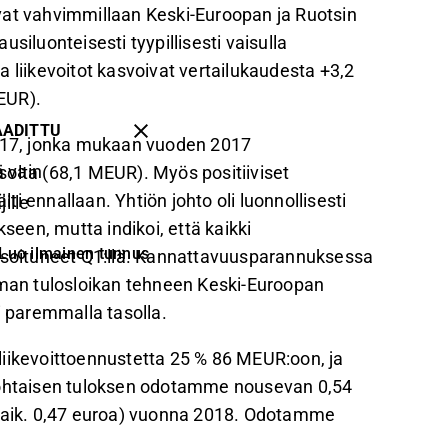
vat vahvimmillaan Keski-Euroopan ja Ruotsin
ausiluonteisesti tyypillisesti vaisulla
ja liikevoitot kasvoivat vertailukaudesta +3,2
EUR).
AADITTU
2017, jonka mukaan vuoden 2017
 vain
olta (68,1 MEUR). Myös positiiviset
i ennallaan. Yhtiön johto oli luonnollisesti
ille
kseen, mutta indikoi, että kaikki
Luo ilmainen tunnus
lisoituneet Q1:llä. Kannattavuusparannuksessa
uiman tulosloikan tehneen Keski-Euroopan
i paremmalla tasolla.
liikevoittoennustetta 25 % 86 MEUR:oon, ja
ohtaisen tuloksen odotamme nousevan 0,54
 (aik. 0,47 euroa) vuonna 2018. Odotamme