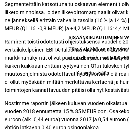
Segmenteittäin katsottuna tuloskasvun elementit oli
liiketoiminnoissa, joiden liikevoittomarginaalit olivat k
neljänneksellä erittäin vahvalla tasolla (16 % ja 14 %) 
MEUR (Q1’16: -0,8 MEUR) ja +4,2 MEUR (Q1’16: 4,4 M
SISÄÄNKIRJAUTUMINEN V
Ramirent toisti odotetusti ohjeistuksensa vuodelle 
Tämä sisältö on näkyvissä
vertailukelpoinen EBITA-tulos kasvaa vuoden 2016 tas
markkinanäkymät olivat päämarkkinoiden osalta pitkält
sisäänkirjautuneille käyttäj
kaiken kaikkiaan erittäin tyytyväinen Q1:n tuloskehity
Kirjaudu sisään
muutosohjelmista odotettavat hyödyt eivät vielä rea
ei ollut myöskään mitään merkittäviä kertaeriä ja h
toimintojen kannattavuuden pitäisi olla nyt kestäväst
Nostimme raportin jälkeen kuluvan vuoden oikaistua 
vuoden 2018 ennustetta 15 % 85 MEUR:oon. Osakek
euroon (aik. 0,44 euroa) vuonna 2017 ja 0,54 euroon
yhtiön jatkavan 0,40 euron osingonjakoa.