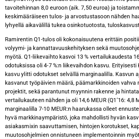
tavoitehinnan 8,0 euroon (aik. 7,50 euroa) ja toist
keskimääräiseen tulos- ja arvostustasoon nähden haa
lyhyellä aikavälillä tukea osinkotuotosta, tuloskasvu
Ramirentin Q1-tulos oli kokonaisuutena erittäin positi
volyymi- ja kannattavuuskehityksen sekä muutosohjel
myötä. Q1-liikevaihto kasvoi 13 % vertailukaudesta 
odotuksissa oli 4-7 %:n liikevaihdon kasvu. Erityisest
kasvu ylitti odotukset selvällä marginaalilla. Kasvun
kasvanut työpäivien määrä, päämarkkinoiden vahva m
projektit, sekä parantunut myynnin rakenne ja hintata
vertailukauteen nähden ja oli 14,6 MEUR (Q1’16: 4,8 ME
marginaalilla 7-10 MEUR:n haarukassa olleet ennustee
hyvä markkinaympäristö, joka mahdollisti hyvän kasv
asiakasmixin saavuttamisen, hintojen korotukset, ka
muutosohjelmien onnistuneen implementoinnin myö