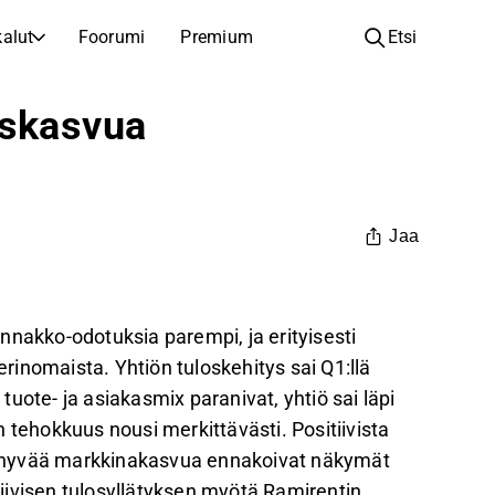
alut
Foorumi
Premium
Etsi
YHTIÖT
OPI SIJOITTAMISESTA
oskasvua
Yhtiöt
Analyysikoulu
Opi lukemaan ja ymmärtämään osakeanalyysiä
Selaa ja suodata listattujen yhtiöiden listaa
Löydä osakkeita
Sijoituskoulu
Inspiraatiota seuraavaan sijoitukseesi
Oppaita ja oppitunteja sijoitusosaamisen kasvattamiseen
Jaa
Listautumiset
Salkunhaltijat
Uudet listautumiset ja tulevat pörssiannit
Sijoitustietoa jokaiselle tasolle, ensiaskeleista edistyneisiin salkkustrategioihin.
 ennakko-odotuksia parempi, ja erityisesti
Yhtiökokouskutsut
erinomaista. Yhtiön tuloskehitys sai Q1:llä
Yhtiökokousten päivämäärät ja osakkeenomistajatiedot
 tuote- ja asiakasmix paranivat, yhtiö sai läpi
 tehokkuus nousi merkittävästi. Positiivista
 ja hyvää markkinakasvua ennakoivat näkymät
iivisen tulosyllätyksen myötä Ramirentin