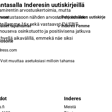
ntasalla Inderesin uutiskirjeillä
amirentin arvostuskertoimia, mutta
a arvostustasoon nähden arvostus on edelleen
saus
Pohjoismaiden uutiskirje
steillamme 16x sekä vastaavat EV/EBIT-
aiset tapahtumat
Inderes Femme
 nouseva osinkotuotto ja positiivisena jatkuva
hyellä aikavälillä, emmekä näe siksi
iosoite
Voit muuttaa asetuksiasi milloin tahansa
dot
Inderes
.fi
Meistä