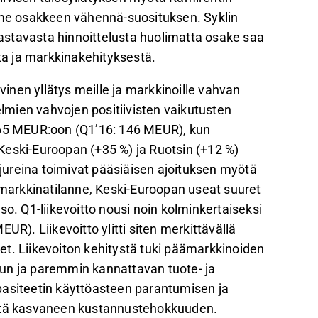
amme osakkeen vähennä-suosituksen. Syklin
stavasta hinnoittelusta huolimatta osake saa
sta ja markkinakehityksestä.
ivinen yllätys meille ja markkinoille vahvan
mien vahvojen positiivisten vaikutusten
165 MEUR:oon (Q1’16: 146 MEUR), kun
i Keski-Euroopan (+35 %) ja Ruotsin (+12 %)
 ajureina toimivat pääsiäisen ajoituksen myötä
arkkinatilanne, Keski-Euroopan useat suuret
so. Q1-liikevoitto nousi noin kolminkertaiseksi
UR). Liikevoitto ylitti siten merkittävällä
t. Liikevoiton kehitystä tuki päämarkkinoiden
un ja paremmin kannattavan tuote- ja
pasiteetin käyttöasteen parantumisen ja
tä kasvaneen kustannustehokkuuden.