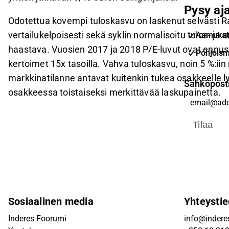
Pysy aja
Odotettua kovempi tuloskasvu on laskenut selvästi R
vertailukelpoisesti sekä syklin normalisoitu tulos- j
Aamukat
haastava. Vuosien 2017 ja 2018 P/E-luvut ovat ennu
Pohjoism
kertoimet 15x tasoilla. Vahva tuloskasvu, noin 5 %:iin
markkinatilanne antavat kuitenkin tukea osakkeelle ly
Sähköpost
osakkeessa toistaiseksi merkittävää laskupainetta.
Tilaa
Sosiaalinen media
Yhteystie
Inderes Foorumi
info@inderes