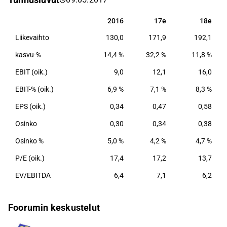
Hanko Sushi ja Cock's & Cows.
2016
17e
18e
2016
17e
18e
Liikevaihto
130,0
171,9
192,1
kasvu-%
14,4 %
32,2 %
11,8 %
EBIT (oik.)
9,0
12,1
16,0
EBIT-% (oik.)
6,9 %
7,1 %
8,3 %
EPS (oik.)
0,34
0,47
0,58
Osinko
0,30
0,34
0,38
Osinko %
5,0 %
4,2 %
4,7 %
P/E (oik.)
17,4
17,2
13,7
EV/EBITDA
6,4
7,1
6,2
Foorumin keskustelut