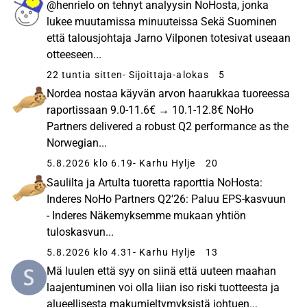
@henrielo on tehnyt analyysin NoHosta, jonka
lukee muutamissa minuuteissa Sekä Suominen
että talousjohtaja Jarno Vilponen totesivat useaan
otteeseen...
22 tuntia sitten
- Sijoittaja-alokas
5
Nordea nostaa käyvän arvon haarukkaa tuoreessa
raportissaan 9.0-11.6€ → 10.1-12.8€ NoHo
Partners delivered a robust Q2 performance as the
Norwegian...
5.8.2026 klo 6.19
- Karhu Hylje
20
Saulilta ja Artulta tuoretta raporttia NoHosta:
Inderes NoHo Partners Q2'26: Paluu EPS-kasvuun
- Inderes Näkemyksemme mukaan yhtiön
tuloskasvun...
5.8.2026 klo 4.31
- Karhu Hylje
13
Mä luulen että syy on siinä että uuteen maahan
laajentuminen voi olla liian iso riski tuotteesta ja
alueellisesta makumieltymyksistä johtuen...