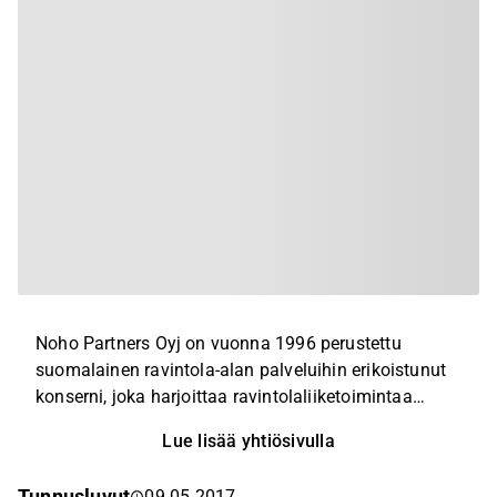
Noho Partners Oyj on vuonna 1996 perustettu
suomalainen ravintola-alan palveluihin erikoistunut
konserni, joka harjoittaa ravintolaliiketoimintaa
Suomessa, Tanskassa ja Norjassa. Yhtiön tunnettuja
Lue lisää yhtiösivulla
ravintolakonsepteja ovat mm. Elite, Savoy, Teatteri,
Yes Yes Yes, Stefan’s Steakhouse, Palace, Löyly,
Tunnusluvut
09.05.2017