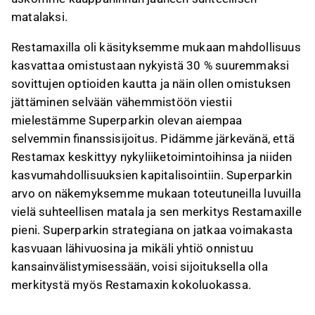
matalaksi.
Restamaxilla oli käsityksemme mukaan mahdollisuus
kasvattaa omistustaan nykyistä 30 % suuremmaksi
sovittujen optioiden kautta ja näin ollen omistuksen
jättäminen selvään vähemmistöön viestii
mielestämme Superparkin olevan aiempaa
selvemmin finanssisijoitus. Pidämme järkevänä, että
Restamax keskittyy nykyliiketoimintoihinsa ja niiden
kasvumahdollisuuksien kapitalisointiin. Superparkin
arvo on näkemyksemme mukaan toteutuneilla luvuilla
vielä suhteellisen matala ja sen merkitys Restamaxille
pieni. Superparkin strategiana on jatkaa voimakasta
kasvuaan lähivuosina ja mikäli yhtiö onnistuu
kansainvälistymisessään, voisi sijoituksella olla
merkitystä myös Restamaxin kokoluokassa.