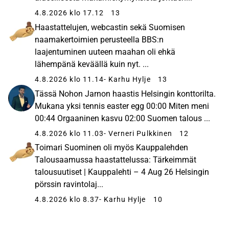
4.8.2026 klo 17.12
13
Haastattelujen, webcastin sekä Suomisen
naamakertoimien perusteella BBS:n
laajentuminen uuteen maahan oli ehkä
lähempänä keväällä kuin nyt. ...
4.8.2026 klo 11.14
- Karhu Hylje
13
Tässä Nohon Jarnon haastis Helsingin konttorilta.
Mukana yksi tennis easter egg 00:00 Miten meni
00:44 Orgaaninen kasvu 02:00 Suomen talous ...
4.8.2026 klo 11.03
- Verneri Pulkkinen
12
Toimari Suominen oli myös Kauppalehden
Talousaamussa haastattelussa: Tärkeimmät
talousuutiset | Kauppalehti – 4 Aug 26 Helsingin
pörssin ravintolaj...
4.8.2026 klo 8.37
- Karhu Hylje
10