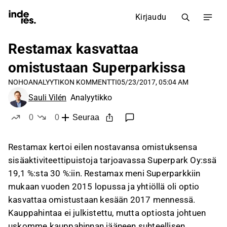
Kirjaudu
Restamax kasvattaa
omistustaan Superparkissa
NOHO
ANALYYTIKON KOMMENTTI
05/23/2017, 05:04 AM
Sauli Vilén
Analyytikko
0
0
Seuraa
tykkää
ei tykkää
Restamax kertoi eilen nostavansa omistuksensa
sisäaktiviteettipuistoja tarjoavassa Superpark Oy:ssä
19,1 %:sta 30 %:iin. Restamax meni Superparkkiin
mukaan vuoden 2015 lopussa ja yhtiöllä oli optio
kasvattaa omistustaan kesään 2017 mennessä.
Kauppahintaa ei julkistettu, mutta optiosta johtuen
uskomme kauppahinnan jääneen suhteellisen