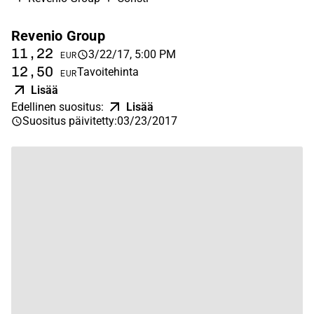
Revenio Group
C
11,22
1
3/22/17, 5:00 PM
EUR
12,50
1
Tavoitehinta
EUR
Lisää
Edellinen suositus
:
Lisää
Suositus päivitetty
:
03/23/2017