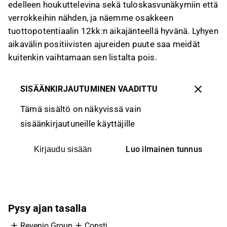
edelleen houkuttelevina sekä tuloskasvunäkymiin että
verrokkeihin nähden, ja näemme osakkeen
tuottopotentiaalin 12kk:n aikajänteellä hyvänä. Lyhyen
aikavälin positiivisten ajureiden puute saa meidät
kuitenkin vaihtamaan sen listalta pois.
SISÄÄNKIRJAUTUMINEN VAADITTU
Tämä sisältö on näkyvissä vain
sisäänkirjautuneille käyttäjille
Luo ilmainen tunnus
Kirjaudu sisään
Pysy ajan tasalla
Revenio Group
Consti