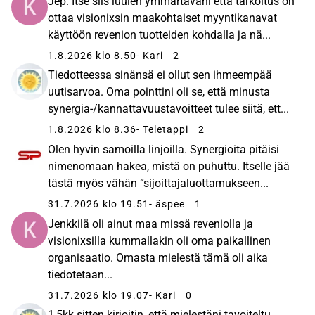
Jep. Itse siis luulen ymmärtäväni että tarkoitus on
ottaa visionixsin maakohtaiset myyntikanavat
käyttöön revenion tuotteiden kohdalla ja nä...
1.8.2026 klo 8.50
- Kari
2
Tiedotteessa sinänsä ei ollut sen ihmeempää
uutisarvoa. Oma pointtini oli se, että minusta
synergia-/kannattavuustavoitteet tulee siitä, ett...
1.8.2026 klo 8.36
- Teletappi
2
Olen hyvin samoilla linjoilla. Synergioita pitäisi
nimenomaan hakea, mistä on puhuttu. Itselle jää
tästä myös vähän “sijoittajaluottamukseen...
31.7.2026 klo 19.51
- äspee
1
Jenkkilä oli ainut maa missä reveniolla ja
visionixsilla kummallakin oli oma paikallinen
organisaatio. Omasta mielestä tämä oli aika
tiedotetaan...
31.7.2026 klo 19.07
- Kari
0
1,5kk sitten kirjoitin, että mielestäni tavoiteltu