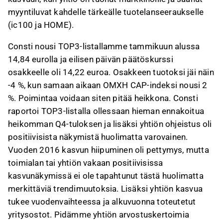
myyntiluvat kahdelle tärkeälle tuotelanseeraukselle
(ic100 ja HOME).
Consti nousi TOP3-listallamme tammikuun alussa
14,84 eurolla ja eilisen päivän päätöskurssi
osakkeelle oli 14,22 euroa. Osakkeen tuotoksi jäi näin
-4 %, kun samaan aikaan OMXH CAP-indeksi nousi 2
%. Poimintaa voidaan siten pitää heikkona. Consti
raportoi TOP3-listalla ollessaan hieman ennakoitua
heikomman Q4-tuloksen ja lisäksi yhtiön ohjeistus oli
positiivisista näkymistä huolimatta varovainen.
Vuoden 2016 kasvun hiipuminen oli pettymys, mutta
toimialan tai yhtiön vakaan positiivisissa
kasvunäkymissä ei ole tapahtunut tästä huolimatta
merkittäviä trendimuutoksia. Lisäksi yhtiön kasvua
tukee vuodenvaihteessa ja alkuvuonna toteutetut
yritysostot. Pidämme yhtiön arvostuskertoimia