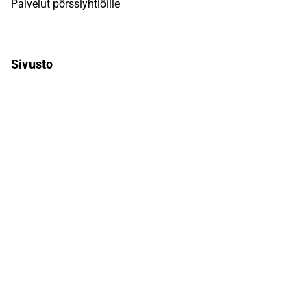
Palvelut pörssiyhtiöille
Sivusto
UKK
Q&A
Käyttöehdot
Tietosuojaseloste
Vastuuvapauslauseke
Inderesin vastuuvapauslauseke löytyy
täältä
. Kunkin
Inderesin aktiivisessa seurannassa olevan osakkeen
tarkemmat tiedot löytyvät kunkin osakkeen omilta
yhtiösivuilta Inderes-sivustolla.
© Inderes Oyj. Kaikki
oikeudet pidätetään.