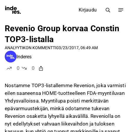
Kirjaudu
Revenio Group korvaa Constin
TOP3-listalla
ANALYYTIKON KOMMENTTI
03/23/2017, 06:49 AM
Inderes
0
0
tykkää
ei tykkää
Nostamme TOP3-listallemme Revenion, joka varmisti
eilen saaneensa HOME-tuotteelleen FDA-myyntiluvan
Yhdysvalloissa. Myyntilupa poisti merkittävän
epävarmuustekijän, minkä odotamme tukevan
Revenion osaketta lyhyellä aikavälillä. Reveniolla on
nyt edellytykset vahvaan liikevaihdon ja tuloksen
kasvuun, kun yhtiö on tuonut markkinoille ja saanut