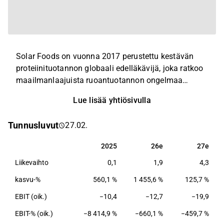
Solar Foods on vuonna 2017 perustettu kestävän
proteiinituotannon globaali edelläkävijä, joka ratkoo
maailmanlaajuista ruoantuotannon ongelmaa
tarjoamalla täysin uuden vaihtoehdon nykyisille
Lue lisää yhtiösivulla
eläin- ja kasviproteiineille. Solar Foodsin
ensimmäinen tuote on luonnossa esiintyvä
Tunnusluvut
27.02.
yksisoluproteiini Solein, jota voidaan käyttää
korkean proteiinipitoisuuden elintarvikeraaka-
2025
26e
27e
2025
26e
27e
aineena. Soleinin tuotanto parantaa pitkällä
Liikevaihto
0,1
1,9
4,3
aikavälillä proteiinin maailmanlaajuista saatavuutta
sekä lisää elintarvikeraaka-aineiden hinta- ja
kasvu-%
560,1 %
1 455,6 %
125,7 %
laatuvakautta kytkemällä ruoantuotannon irti
EBIT (oik.)
−10,4
−12,7
−19,9
maataloudesta.
EBIT-% (oik.)
−8 414,9 %
−660,1 %
−459,7 %