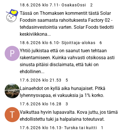
18.6.2026 klo 7.11
- OsakasOssi
2
Tässä on Thomaksen kommentit tästä Solar
Foodsin saamasta rahoituksesta Factory 02 -
tehdasinvestointia varten. Solar Foods tiedotti
keskiviikkona...
18.6.2026 klo 6.10
- Sijoittaja-alokas
6
Yhtiö julkistaa että on saanut tuen tehtaan
rakentamiseen. Kuinka vahvasti otsikossa asti
sinusta pitäisi disclaimata, että tuki on
ehdollinen...
17.6.2026 klo 21.53
5
Lainaehdot on kyllä aika hunajaiset. Pitkä
lyhennysvapaa, ei vakuuksia ja 1% korko.
17.6.2026 klo 16.28
3
Vaikuttaa hyvin lupaavalta. Kova juttu, jos tämä
ehdollistettu tuki ja halpalaina toteutuvat.
17.6.2026 klo 16.13
- Turska tai kuitti
1