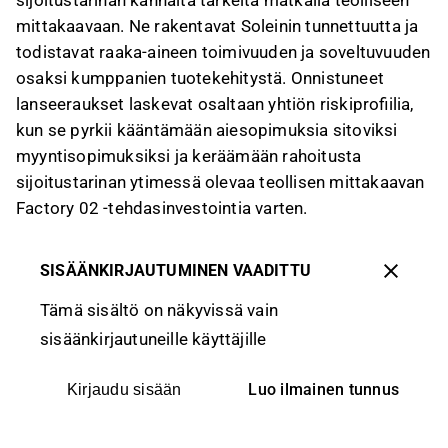
sijoitustarinan kannalta tärkeitä matkalla teolliseen
mittakaavaan. Ne rakentavat Soleinin tunnettuutta ja
todistavat raaka-aineen toimivuuden ja soveltuvuuden
osaksi kumppanien tuotekehitystä. Onnistuneet
lanseeraukset laskevat osaltaan yhtiön riskiprofiilia,
kun se pyrkii kääntämään aiesopimuksia sitoviksi
myyntisopimuksiksi ja keräämään rahoitusta
sijoitustarinan ytimessä olevaa teollisen mittakaavan
Factory 02 -tehdasinvestointia varten.
SISÄÄNKIRJAUTUMINEN VAADITTU
Tämä sisältö on näkyvissä vain
sisäänkirjautuneille käyttäjille
Luo ilmainen tunnus
Kirjaudu sisään