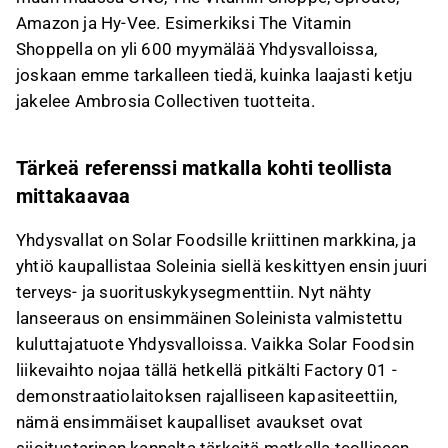
Amazon ja Hy-Vee. Esimerkiksi The Vitamin
Shoppella on yli 600 myymälää Yhdysvalloissa,
joskaan emme tarkalleen tiedä, kuinka laajasti ketju
jakelee Ambrosia Collectiven tuotteita.
Tärkeä referenssi matkalla kohti teollista
mittakaavaa
Yhdysvallat on Solar Foodsille kriittinen markkina, ja
yhtiö kaupallistaa Soleinia siellä keskittyen ensin juuri
terveys- ja suorituskykysegmenttiin. Nyt nähty
lanseeraus on ensimmäinen Soleinista valmistettu
kuluttajatuote Yhdysvalloissa. Vaikka Solar Foodsin
liikevaihto nojaa tällä hetkellä pitkälti Factory 01 -
demonstraatiolaitoksen rajalliseen kapasiteettiin,
nämä ensimmäiset kaupalliset avaukset ovat