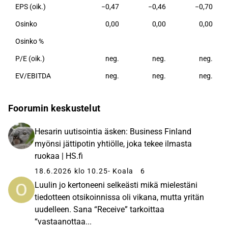
EPS (oik.)
−0,47
−0,46
−0,70
Osinko
0,00
0,00
0,00
Osinko %
P/E (oik.)
neg.
neg.
neg.
EV/EBITDA
neg.
neg.
neg.
Foorumin keskustelut
Hesarin uutisointia äsken: Business Finland
myönsi jättipotin yhtiölle, joka tekee ilmasta
ruokaa | HS.fi
18.6.2026 klo 10.25
- Koala
6
Luulin jo kertoneeni selkeästi mikä mielestäni
tiedotteen otsikoinnissa oli vikana, mutta yritän
uudelleen. Sana “Receive” tarkoittaa
“vastaanottaa...