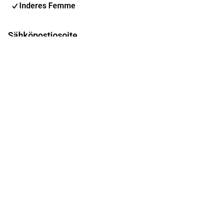
Inderes Femme
Sähköpostiosoite
Tilaa
Voit muuttaa asetuksiasi milloin tahansa
Sosiaalinen media
Inderes Foorumi
Youtube
Facebook
Instagram