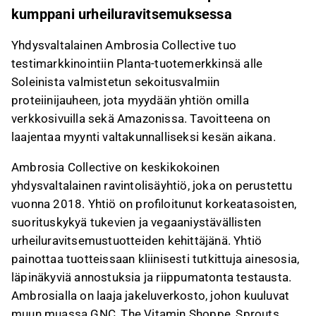
kumppani urheiluravitsemuksessa
Yhdysvaltalainen Ambrosia Collective tuo
testimarkkinointiin Planta-tuotemerkkinsä alle
Soleinista valmistetun sekoitusvalmiin
proteiinijauheen, jota myydään yhtiön omilla
verkkosivuilla sekä Amazonissa. Tavoitteena on
laajentaa myynti valtakunnalliseksi kesän aikana.
Ambrosia Collective on keskikokoinen
yhdysvaltalainen ravintolisäyhtiö, joka on perustettu
vuonna 2018. Yhtiö on profiloitunut korkeatasoisten,
suorituskykyä tukevien ja vegaaniystävällisten
urheiluravitsemustuotteiden kehittäjänä. Yhtiö
painottaa tuotteissaan kliinisesti tutkittuja ainesosia,
läpinäkyviä annostuksia ja riippumatonta testausta.
Ambrosialla on laaja jakeluverkosto, johon kuuluvat
muun muassa GNC, The Vitamin Shoppe, Sprouts,