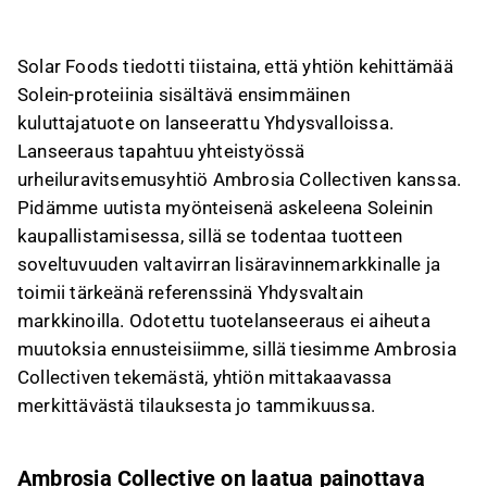
Collectiven kanssa, mikä vahvistaa tuotteen
soveltuvuuden lisäravinnemarkkinoille.
Solar Foods tiedotti tiistaina, että yhtiön kehittämää
Ambrosia Collective tuo markkinoille Soleinista
Solein-proteiinia sisältävä ensimmäinen
valmistetun proteiinijauheen Planta-
kuluttajatuote on lanseerattu Yhdysvalloissa.
tuotemerkin alla, ja tavoitteena on laajentaa
Lanseeraus tapahtuu yhteistyössä
myynti valtakunnalliseksi kesän aikana.
urheiluravitsemusyhtiö Ambrosia Collectiven kanssa.
Yhdysvallat on Solar Foodsille kriittinen
Pidämme uutista myönteisenä askeleena Soleinin
markkina, ja ensimmäiset kaupalliset avaukset
kaupallistamisessa, sillä se todentaa tuotteen
ovat tärkeitä matkalla kohti teollista
soveltuvuuden valtavirran lisäravinnemarkkinalle ja
mittakaavaa, mikä tukee yhtiön sijoitustarinaa
toimii tärkeänä referenssinä Yhdysvaltain
ja riskiprofiilin laskua.
markkinoilla. Odotettu tuotelanseeraus ei aiheuta
Tämä sisältö on tekoälyn tuottamaa. Anna siihen
muutoksia ennusteisiimme, sillä tiesimme Ambrosia
liittyvää palautetta Inderesin
foorumilla
.
Collectiven tekemästä, yhtiön mittakaavassa
merkittävästä tilauksesta jo tammikuussa.
Ambrosia Collective on laatua painottava