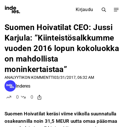
Kirjaudu
Suomen Hoivatilat CEO: Jussi
Karjula: ”Kiinteistösalkkumme
vuoden 2016 lopun kokoluokka
on mahdollista
moninkertaistaa”
ANALYYTIKON KOMMENTTI
03/31/2017, 06:32 AM
Inderes
0
0
tykkää
ei tykkää
Suomen Hoivatilat keräsi viime viikolla suunnatulla
osakeannilla noin 31,5 MEUR uutta omaa pääomaa