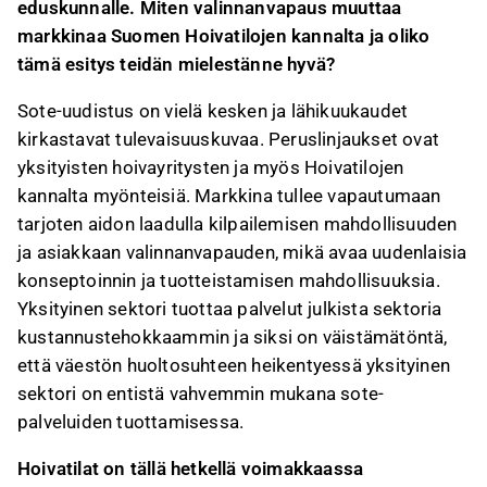
eduskunnalle. Miten valinnanvapaus muuttaa
markkinaa Suomen Hoivatilojen kannalta ja oliko
tämä esitys teidän mielestänne hyvä?
Sote-uudistus on vielä kesken ja lähikuukaudet
kirkastavat tulevaisuuskuvaa. Peruslinjaukset ovat
yksityisten hoivayritysten ja myös Hoivatilojen
kannalta myönteisiä. Markkina tullee vapautumaan
tarjoten aidon laadulla kilpailemisen mahdollisuuden
ja asiakkaan valinnanvapauden, mikä avaa uudenlaisia
konseptoinnin ja tuotteistamisen mahdollisuuksia.
Yksityinen sektori tuottaa palvelut julkista sektoria
kustannustehokkaammin ja siksi on väistämätöntä,
että väestön huoltosuhteen heikentyessä yksityinen
sektori on entistä vahvemmin mukana sote-
palveluiden tuottamisessa.
Hoivatilat on tällä hetkellä voimakkaassa