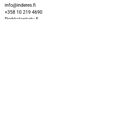
info@inderes.fi
+358 10 219 4690
Porkkalankatu 5
00180 Helsinki
Inderes
Meistä
Tiimi
Avoimet työpaikat
Inderes sijoituskohteena
Palvelut pörssiyhtiöille
Sivusto
UKK