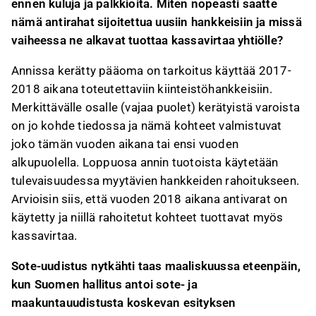
ennen kuluja ja palkkioita. Miten nopeasti saatte
nämä antirahat sijoitettua uusiin hankkeisiin ja missä
vaiheessa ne alkavat tuottaa kassavirtaa yhtiölle?
Annissa kerätty pääoma on tarkoitus käyttää 2017-
2018 aikana toteutettaviin kiinteistöhankkeisiin.
Merkittävälle osalle (vajaa puolet) kerätyistä varoista
on jo kohde tiedossa ja nämä kohteet valmistuvat
joko tämän vuoden aikana tai ensi vuoden
alkupuolella. Loppuosa annin tuotoista käytetään
tulevaisuudessa myytävien hankkeiden rahoitukseen.
Arvioisin siis, että vuoden 2018 aikana antivarat on
käytetty ja niillä rahoitetut kohteet tuottavat myös
kassavirtaa.
Sote-uudistus nytkähti taas maaliskuussa eteenpäin,
kun Suomen hallitus antoi sote- ja
maakuntauudistusta koskevan esityksen