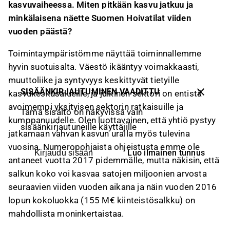
kasvuvaiheessa. Miten pitkään kasvu jatkuu ja
minkälaisena näette Suomen Hoivatilat viiden
vuoden päästä?
Toimintaympäristömme näyttää toiminnallemme
hyvin suotuisalta. Väestö ikääntyy voimakkaasti,
muuttoliike ja syntyvyys keskittyvät tietyille
SISÄÄNKIRJAUTUMINEN VAADITTU
kasvukeskusalueille, ja julkinen sektori on entistä
avoimempi yksityisen sektorin ratkaisuille ja
Tämä sisältö on näkyvissä vain
kumppanuudelle. Olen luottavainen, että yhtiö pystyy
sisäänkirjautuneille käyttäjille
jatkamaan vahvan kasvun uralla myös tulevina
vuosina. Numeropohjaista ohjeistusta emme ole
Luo ilmainen tunnus
Kirjaudu sisään
antaneet vuotta 2017 pidemmälle, mutta näkisin, että
salkun koko voi kasvaa satojen miljoonien arvosta
seuraavien viiden vuoden aikana ja näin vuoden 2016
lopun kokoluokka (155 M€ kiinteistösalkku) on
mahdollista moninkertaistaa.