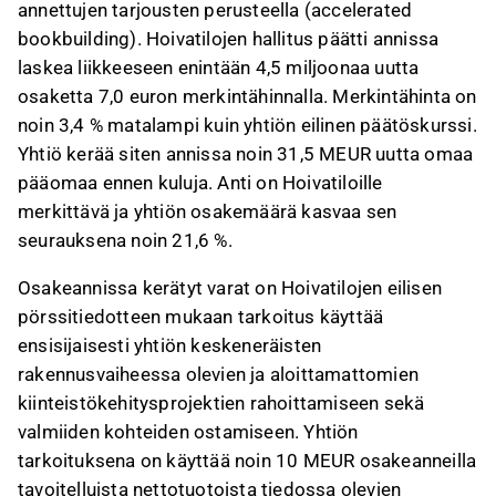
annettujen tarjousten perusteella (accelerated
bookbuilding). Hoivatilojen hallitus päätti annissa
laskea liikkeeseen enintään 4,5 miljoonaa uutta
osaketta 7,0 euron merkintähinnalla. Merkintähinta on
noin 3,4 % matalampi kuin yhtiön eilinen päätöskurssi.
Yhtiö kerää siten annissa noin 31,5 MEUR uutta omaa
pääomaa ennen kuluja. Anti on Hoivatiloille
merkittävä ja yhtiön osakemäärä kasvaa sen
seurauksena noin 21,6 %.
Osakeannissa kerätyt varat on Hoivatilojen eilisen
pörssitiedotteen mukaan tarkoitus käyttää
ensisijaisesti yhtiön keskeneräisten
rakennusvaiheessa olevien ja aloittamattomien
kiinteistökehitysprojektien rahoittamiseen sekä
valmiiden kohteiden ostamiseen. Yhtiön
tarkoituksena on käyttää noin 10 MEUR osakeanneilla
tavoitelluista nettotuotoista tiedossa olevien