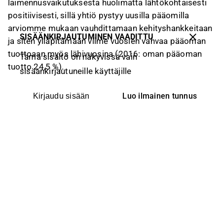
laimennusvaikutuksesta huolimatta lähtökohtaisesti
positiivisesti, sillä yhtiö pystyy uusilla pääomilla
arviomme mukaan vauhdittamaan kehityshankkeitaan
SISÄÄNKIRJAUTUMINEN VAADITTU
ja siten ylläpitämään viime vuosien vahvaa pääoman
tuottoaan myös lähivuosina (2016: oman pääoman
Tämä sisältö on näkyvissä vain
tuotto 24,5 %).
sisäänkirjautuneille käyttäjille
Luo ilmainen tunnus
Kirjaudu sisään