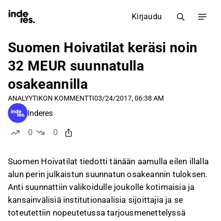
Kirjaudu
Suomen Hoivatilat keräsi noin
32 MEUR suunnatulla
osakeannilla
ANALYYTIKON KOMMENTTI
03/24/2017, 06:38 AM
Inderes
0
0
tykkää
ei tykkää
Suomen Hoivatilat tiedotti tänään aamulla eilen illalla
alun perin julkaistun suunnatun osakeannin tuloksen.
Anti suunnattiin valikoidulle joukolle kotimaisia ja
kansainvälisiä institutionaalisia sijoittajia ja se
toteutettiin nopeutetussa tarjousmenettelyssä