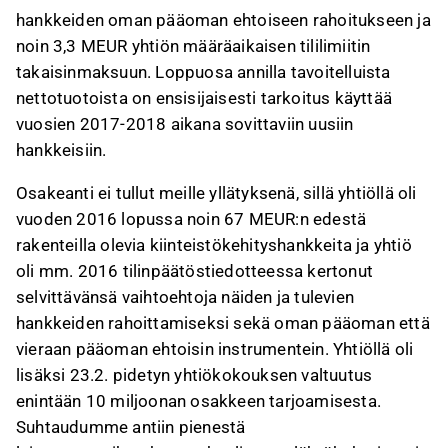
hankkeiden oman pääoman ehtoiseen rahoitukseen ja
noin 3,3 MEUR yhtiön määräaikaisen tililimiitin
takaisinmaksuun. Loppuosa annilla tavoitelluista
nettotuotoista on ensisijaisesti tarkoitus käyttää
vuosien 2017-2018 aikana sovittaviin uusiin
hankkeisiin.
Osakeanti ei tullut meille yllätyksenä, sillä yhtiöllä oli
vuoden 2016 lopussa noin 67 MEUR:n edestä
rakenteilla olevia kiinteistökehityshankkeita ja yhtiö
oli mm. 2016 tilinpäätöstiedotteessa kertonut
selvittävänsä vaihtoehtoja näiden ja tulevien
hankkeiden rahoittamiseksi sekä oman pääoman että
vieraan pääoman ehtoisin instrumentein. Yhtiöllä oli
lisäksi 23.2. pidetyn yhtiökokouksen valtuutus
enintään 10 miljoonan osakkeen tarjoamisesta.
Suhtaudumme antiin pienestä