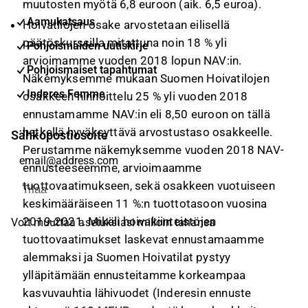
muutosten myötä 6,8 euroon (aik. 6,5 euroa).
Aamukatsaus
Hoivatilojen osake arvostetaan eilisellä
päätöskurssilla mitattuna noin 18 % yli
Pohjoismaiden uutiskirje
arvioimamme vuoden 2018 lopun NAV:in.
Pohjoismaiset tapahtumat
Näkemyksemme mukaan Suomen Hoivatilojen
Inderes Femme
osakkeen hinnoittelu 25 % yli vuoden 2018
ennustamamme NAV:in eli 8,50 euroon on tällä
hetkellä hyväksyttävä arvostustaso osakkeelle.
Sähköpostiosoite
Perustamme näkemyksemme vuoden 2018 NAV-
ennusteeseemme, arvioimaamme
tuottovaatimukseen, sekä osakkeen vuotuiseen
Tilaa
keskimääräiseen 11 %:n tuottotasoon vuosina
2019-2021. Mikäli hoivakiinteistöjen
Voit muuttaa asetuksiasi milloin tahansa
tuottovaatimukset laskevat ennustamaamme
alemmaksi ja Suomen Hoivatilat pystyy
ylläpitämään ennusteitamme korkeampaa
kasvuvauhtia lähivuodet (Inderesin ennuste