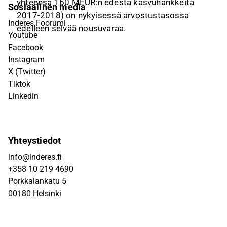
yhteensä 160 MEUR:n edestä kasvuhankkeita
Sosiaalinen media
2017-2018) on nykyisessä arvostustasossa
Inderes Foorumi
edelleen selvää nousuvaraa.
Youtube
Facebook
Instagram
X (Twitter)
Tiktok
Linkedin
Yhteystiedot
info@inderes.fi
+358 10 219 4690
Porkkalankatu 5
00180 Helsinki