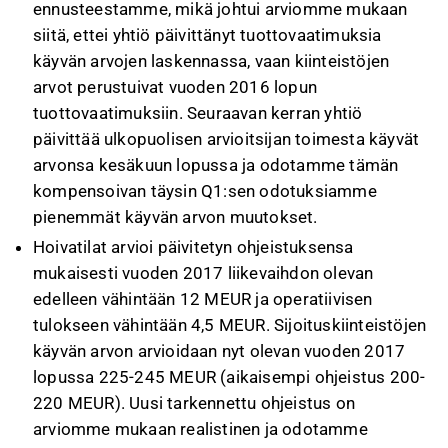
ennusteestamme, mikä johtui arviomme mukaan
siitä, ettei yhtiö päivittänyt tuottovaatimuksia
käyvän arvojen laskennassa, vaan kiinteistöjen
arvot perustuivat vuoden 2016 lopun
tuottovaatimuksiin. Seuraavan kerran yhtiö
päivittää ulkopuolisen arvioitsijan toimesta käyvät
arvonsa kesäkuun lopussa ja odotamme tämän
kompensoivan täysin Q1:sen odotuksiamme
pienemmät käyvän arvon muutokset.
Hoivatilat arvioi päivitetyn ohjeistuksensa
mukaisesti vuoden 2017 liikevaihdon olevan
edelleen vähintään 12 MEUR ja operatiivisen
tulokseen vähintään 4,5 MEUR. Sijoituskiinteistöjen
käyvän arvon arvioidaan nyt olevan vuoden 2017
lopussa 225-245 MEUR (aikaisempi ohjeistus 200-
220 MEUR). Uusi tarkennettu ohjeistus on
arviomme mukaan realistinen ja odotamme