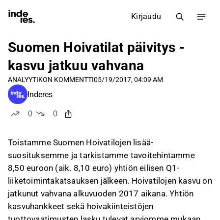
Kirjaudu
Suomen Hoivatilat päivitys -
kasvu jatkuu vahvana
ANALYYTIKON KOMMENTTI
05/19/2017, 04:09 AM
Inderes
0
0
tykkää
ei tykkää
Toistamme Suomen Hoivatilojen lisää-
suosituksemme ja tarkistamme tavoitehintamme
8,50 euroon (aik. 8,10 euro) yhtiön eilisen Q1-
liiketoimintakatsauksen jälkeen. Hoivatilojen kasvu on
jatkunut vahvana alkuvuoden 2017 aikana. Yhtiön
kasvuhankkeet sekä hoivakiinteistöjen
tuottovaatimusten lasku tulevat arviomme mukaan