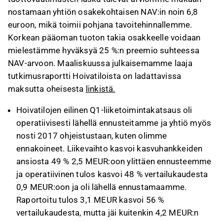
nostamaan yhtiön osakekohtaisen NAV:in noin 6,8
euroon, mikä toimii pohjana tavoitehinnallemme.
Korkean pääoman tuoton takia osakkeelle voidaan
mielestämme hyväksyä 25 %:n preemio suhteessa
NAV-arvoon. Maaliskuussa julkaisemamme laaja
tutkimusraportti Hoivatiloista on ladattavissa
maksutta oheisesta
linkistä.
Hoivatilojen eilinen Q1-liiketoimintakatsaus oli
operatiivisesti lähellä ennusteitamme ja yhtiö myös
nosti 2017 ohjeistustaan, kuten olimme
ennakoineet. Liikevaihto kasvoi kasvuhankkeiden
ansiosta 49 % 2,5 MEUR:oon ylittäen ennusteemme
ja operatiivinen tulos kasvoi 48 % vertailukaudesta
0,9 MEUR:oon ja oli lähellä ennustamaamme.
Raportoitu tulos 3,1 MEUR kasvoi 56 %
vertailukaudesta, mutta jäi kuitenkin 4,2 MEUR:n