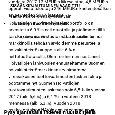
vuodelta 2017 12 MEUR:n liikevaihtoa, 4,8 MEUR:n
SISÄÄNKIRJAUTUMINEN VAADITTU
operatiivista tulosta ja 246 MEUR:n kiinteistösalkun
arvoa vuoden 2017 lopussa.
Tämä sisältö on näkyvissä vain
Hoivatilojen nykyinen kiinteistöportfolio on
sisäänkirjautuneille käyttäjille
arvostettu 6,9 %:n nettotuotolla ja pidämme tällä
tasolla olevaa arvostusta matalana, sillä
Luo ilmainen tunnus
Kirjaudu sisään
markkinoilla tehdään arvioidemme perusteella
hoivakiinteistökauppoja alle 6 %:n
nettotuottotasolla. Olemme hieman nostaneet
Hoivatilojen lähivuosien ennusteitamme Suomen
hoivakiinteistömarkkinan arvioimamme
viimeaikaisen tuottovaatimusten laskun takia ja
odotamme nyt Suomen Hoivatilojen
tuottovaatimusten laskevan noin 6,5 %:iin vuonna
2017 (aik. 6,6 %) ja 6,1 %:iin vuoteen 2018
mennessä (aik. 6,3 %). Vuoden 2018
osakekohtaisen NAV:in ennusteemme nousi
Pysy ajantasalla Inderesin uutiskirjeillä