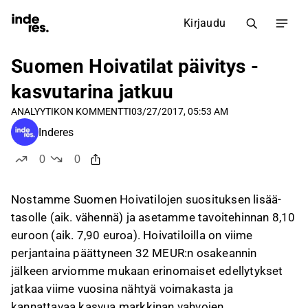
Kirjaudu
Suomen Hoivatilat päivitys -
kasvutarina jatkuu
ANALYYTIKON KOMMENTTI
03/27/2017, 05:53 AM
Inderes
0
0
tykkää
ei tykkää
Nostamme Suomen Hoivatilojen suosituksen lisää-
tasolle (aik. vähennä) ja asetamme tavoitehinnan 8,10
euroon (aik. 7,90 euroa). Hoivatiloilla on viime
perjantaina päättyneen 32 MEUR:n osakeannin
jälkeen arviomme mukaan erinomaiset edellytykset
jatkaa viime vuosina nähtyä voimakasta ja
kannattavaa kasvua markkinan vahvojen