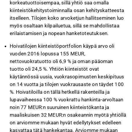
korkeatuottoisempaa, sillä yhtiö saa omalla
kiinteistökehitystoiminnalla osan kehityskatteesta
itselleen. Tilojen koko arvoketjun hallitseminen luo
myös osaltaan kilpailuetua, sillä se mahdollistaa
erilaistamisen ja nopean hanketoteutuksen.
Hoivatilojen kiinteistöportfolion käypä arvo oli
vuoden 2016 lopussa 155 MEUR,
nettovuokratuotto oli 6,9 % ja oman pääoman
tuotto oli 24,5 %. Yhtiön kiinteistöt ovat
käytännössä uusia, vuokrasopimusten keskipituus
on 14 vuotta ja tilojen vuokrausaste on täydet 100
%. Hoivatiloilla on tällä hetkellä rakenteilla ja
lupavaiheessa 100 % vuokrattu hankinta-arvoltaan
noin 77 MEUR:n suuruinen kiinteistökanta ja
maaliskuisen 32 MEUR:n osakeannin myötä yhtiöllä
on arviomme mukaan hyvät edellytykset edelleen
kasvattaa tätä hankekantaa. Arviomme mukaan