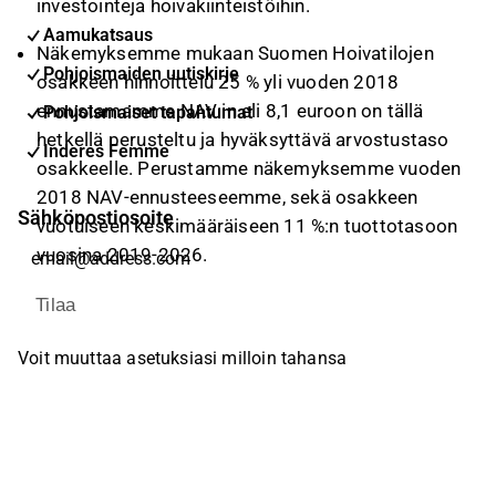
investointeja hoivakiinteistöihin.
Aamukatsaus
Näkemyksemme mukaan Suomen Hoivatilojen
Pohjoismaiden uutiskirje
osakkeen hinnoittelu 25 % yli vuoden 2018
ennustamamme NAV:in eli 8,1 euroon on tällä
Pohjoismaiset tapahtumat
hetkellä perusteltu ja hyväksyttävä arvostustaso
Inderes Femme
osakkeelle. Perustamme näkemyksemme vuoden
2018 NAV-ennusteeseemme, sekä osakkeen
Sähköpostiosoite
vuotuiseen keskimääräiseen 11 %:n tuottotasoon
vuosina 2019-2026.
Tilaa
Voit muuttaa asetuksiasi milloin tahansa