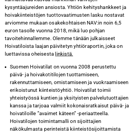
kysyntäajureiden ansiosta. Yhtiön kehityshankkeet ja
hoivakiinteistöjen tuottovaatimusten lasku nostavat
arviomme mukaan osakekohtaisen NAV:in noin 6,5
euron tasolle vuonna 2018, mikä luo pohjan
tavoitehinnallemme. Olemme tänään julkaisseet
Hoivatiloista laajan päivitetyn yhtiöraportin, joka on
luettavissa oheisesta
linkistä.
Suomen Hoivatilat on vuonna 2008 perustettu
päivä- ja hoivakotitilojen tuottamiseen,
rakennuttamiseen, omistamiseen ja vuokraamiseen
erikoistunut kiinteistöyhtiö. Hoivatilat toimii
yhteistyössä kuntien ja yksityisten palvelutuottajien
kanssa ja tarjoaa valmiit kokonaisratkaisut päivä- ja
hoivatiloille ”avaimet käteen” -periaatteella.
Hoivatilojen toimintamalli on sijoittajien
näkökulmasta perinteistä kiinteistösijoittamista