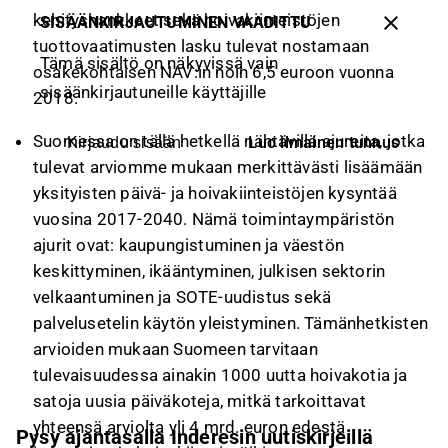
kehityshankkeet sekä hoivakiinteistöjen
SISÄÄNKIRJAUTUMINEN VAADITTU
tuottovaatimusten lasku tulevat nostamaan
Tämä sisältö on näkyvissä vain
osakekohtaisen NAV:in noin 6,5 euroon vuonna
sisäänkirjautuneille käyttäjille
2018.
Suomessa on tällä hetkellä nähtävillä ajureita, jotka
Luo ilmainen tunnus
Kirjaudu sisään
tulevat arviomme mukaan merkittävästi lisäämään
yksityisten päivä- ja hoivakiinteistöjen kysyntää
vuosina 2017-2040. Nämä toimintaympäristön
ajurit ovat: kaupungistuminen ja väestön
keskittyminen, ikääntyminen, julkisen sektorin
velkaantuminen ja SOTE-uudistus sekä
palvelusetelin käytön yleistyminen. Tämänhetkisten
arvioiden mukaan Suomeen tarvitaan
tulevaisuudessa ainakin 1000 uutta hoivakotia ja
satoja uusia päiväkoteja, mitkä tarkoittavat
yhteensä arviolta yli 4 mrd. euron edestä
Pysy ajantasalla Inderesin uutiskirjeillä