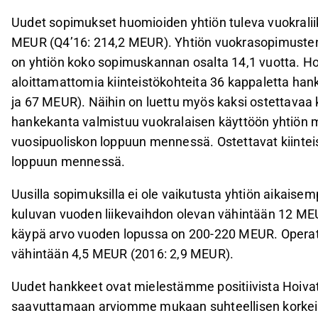
Uudet sopimukset huomioiden yhtiön tuleva vuokralii
MEUR (Q4’16: 214,2 MEUR). Yhtiön vuokrasopimusten tu
on yhtiön koko sopimuskannan osalta 14,1 vuotta. Hoi
aloittamattomia kiinteistökohteita 36 kappaletta han
ja 67 MEUR). Näihin on luettu myös kaksi ostettava
hankekanta valmistuu vuokralaisen käyttöön yhtiö
vuosipuoliskon loppuun mennessä. Ostettavat kiintei
loppuun mennessä.
Uusilla sopimuksilla ei ole vaikutusta yhtiön aikaise
kuluvan vuoden liikevaihdon olevan vähintään 12 MEUR
käypä arvo vuoden lopussa on 200-220 MEUR. Operati
vähintään 4,5 MEUR (2016: 2,9 MEUR).
Uudet hankkeet ovat mielestämme positiivista Hoivatil
saavuttamaan arviomme mukaan suhteellisen korkeita 