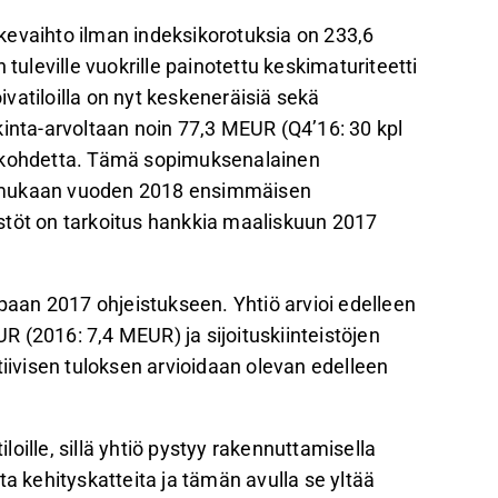
kevaihto ilman indeksikorotuksia on 233,6
leville vuokrille painotettu keskimaturiteetti
vatiloilla on nyt keskeneräisiä sekä
kinta-arvoltaan noin 77,3 MEUR (Q4’16: 30 kpl
a kohdetta. Tämä sopimuksenalainen
n mukaan vuoden 2018 ensimmäisen
stöt on tarkoitus hankkia maaliskuun 2017
mpaan 2017 ohjeistukseen. Yhtiö arvioi edelleen
 (2016: 7,4 MEUR) ja sijoituskiinteistöjen
ivisen tuloksen arvioidaan olevan edelleen
oille, sillä yhtiö pystyy rakennuttamisella
kehityskatteita ja tämän avulla se yltää