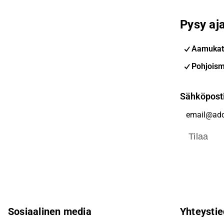
Pysy aja
Aamukat
Pohjoism
Sähköpost
Tilaa
Sosiaalinen media
Yhteystie