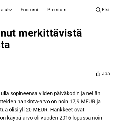
alut
Foorumi
Premium
Etsi
YHTIÖT
OPI SIJOITTAMISESTA
nut merkittävistä
Yhtiöt
Analyysikoulu
sta
Opi lukemaan ja ymmärtämään osakeanalyysiä
Selaa ja suodata listattujen yhtiöiden listaa
Löydä osakkeita
Sijoituskoulu
Inspiraatiota seuraavaan sijoitukseesi
Oppaita ja oppitunteja sijoitusosaamisen kasvattamiseen
Listautumiset
Salkunhaltijat
Jaa
Uudet listautumiset ja tulevat pörssiannit
Sijoitustietoa jokaiselle tasolle, ensiaskeleista edistyneisiin salkkustrategioihin.
Yhtiökokouskutsut
ulla sopineensa viiden päiväkodin ja neljän
Yhtiökokousten päivämäärät ja osakkeenomistajatiedot
ohteiden hankinta-arvo on noin 17,9 MEUR ja
tua olisi yli 20 MEUR. Hankkeet ovat
folion käypä arvo oli vuoden 2016 lopussa noin