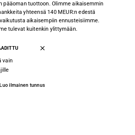
an pääoman tuottoon. Olimme aikaisemmin
töhankkeita yhteensä 140 MEUR:n edestä
ä vaikutusta aikaisempiin ennusteisiimme.
 tulevat kuitenkin ylittymään.
AADITTU
 vain
ille
Luo ilmainen tunnus