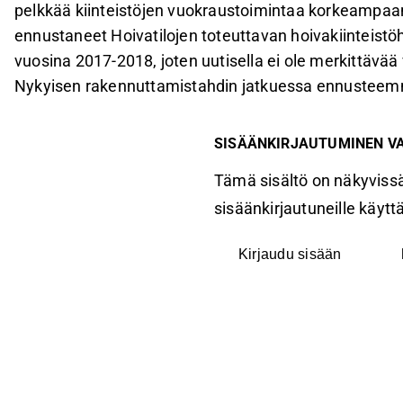
pelkkää kiinteistöjen vuokraustoimintaa korkeampa
ennustaneet Hoivatilojen toteuttavan hoivakiinteis
vuosina 2017-2018, joten uutisella ei ole merkittävä
Nykyisen rakennuttamistahdin jatkuessa ennusteemme
SISÄÄNKIRJAUTUMINEN V
Tämä sisältö on näkyvissä
sisäänkirjautuneille käyttäj
Kirjaudu sisään