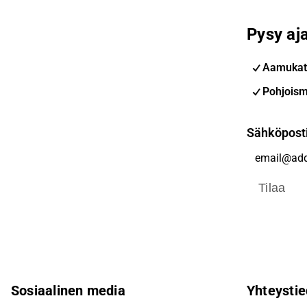
Pysy aja
Aamukat
Pohjoism
Sähköpost
Tilaa
Sosiaalinen media
Yhteystie