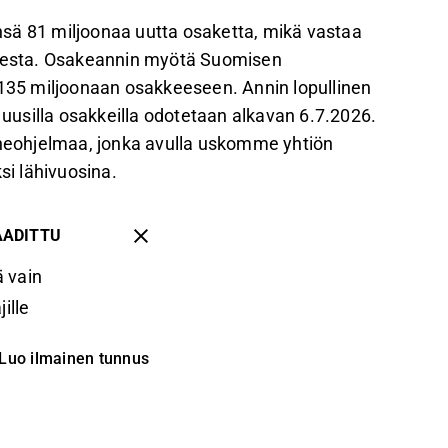
sä 81 miljoonaa uutta osaketta, mikä vastaa
kkeesta. Osakeannin myötä Suomisen
35 miljoonaan osakkeeseen. Annin lopullinen
n uusilla osakkeilla odotetaan alkavan 6.7.2026.
änneohjelmaa, jonka avulla uskomme yhtiön
si lähivuosina.
AADITTU
 vain
ille
Luo ilmainen tunnus