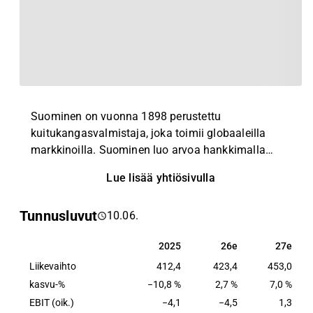
Suominen on vuonna 1898 perustettu
kuitukangasvalmistaja, joka toimii globaaleilla
markkinoilla. Suominen luo arvoa hankkimalla
kuituraakaaineita ja valmistamalla niistä
Lue lisää yhtiösivulla
kuitukankaita, joita asiakkaat jatkojalostavat
tuotteiksi sekä kuluttajille että ammattikäyttöön.
Tunnusluvut
10.06.
Suomisella on kaksi liiketoiminta-aluetta: Amerikat
ja Eurooppa, joista Amerikat on suurempi.
2025
26e
27e
2025
26e
27e
Suominen on myös maailmanlaajuinen
Liikevaihto
markkinajohtaja ja yksi maailman suurimmista
412,4
423,4
453,0
vesineulausteknologialla valmistettujen
kasvu-%
−10,8 %
2,7 %
7,0 %
kuitukankaiden valmistajista.
EBIT (oik.)
−4,1
−4,5
1,3