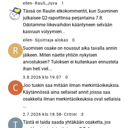
eilen
- Rauli_Juva
1
Tässä on Raulin etkokommentit, kun Suominen
julkaisee Q2-raporttinsa perjantaina 7.8.
Odotamme liikevaihdon kääntyneen selvään
kasvuun volyymien...
eilen
- Sijoittaja-alokas
0
Suomisen osake on noussut aika tavalla annin
jälkeen. Miten näette yhtiön nykyisen
arvostuksen? Tuloksen ei kuitenkaan ennusteta
ihan heti viel...
3.8.2026 klo 19.07
0
Joo tuskin saa mitään ilman merkintäoikeuksia.
Käytännössä aina sellaiset annit joissa saa
osakkeita ilman merkintäoikeuksia ovat sellaisia
...
2.7.2026 klo 18.58
- Critter
3
Tästä ei taida saada yhtäkään osaketta, jos