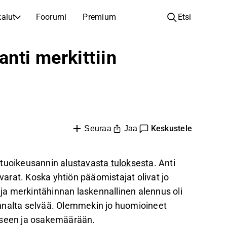
alut
Foorumi
Premium
Etsi
YHTIÖT
OPI SIJOITTAMISESTA
nti merkittiin
Yhtiöt
Analyysikoulu
Opi lukemaan ja ymmärtämään osakeanalyysiä
Selaa ja suodata listattujen yhtiöiden listaa
Löydä osakkeita
Sijoituskoulu
Inspiraatiota seuraavaan sijoitukseesi
Oppaita ja oppitunteja sijoitusosaamisen kasvattamiseen
Listautumiset
Salkunhaltijat
Keskustele
Jaa
Seuraa
Uudet listautumiset ja tulevat pörssiannit
Sijoitustietoa jokaiselle tasolle, ensiaskeleista edistyneisiin salkkustrategioihin.
Yhtiökokouskutsut
äetuoikeusannin
alustavasta tuloksesta
. Anti
Yhtiökokousten päivämäärät ja osakkeenomistajatiedot
ovarat. Koska yhtiön pääomistajat olivat jo
a merkintähinnan laskennallinen alennus oli
nnalta selvää. Olemmekin jo huomioineet
seen ja osakemäärään.