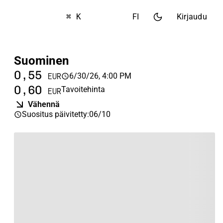
⌘ K
FI
Kirjaudu
Suominen
0,55
6/30/26, 4:00 PM
EUR
0,60
Tavoitehinta
EUR
Vähennä
Suositus päivitetty
:
06/10