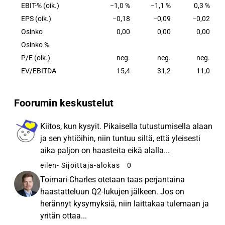
EBIT-% (oik.)
−1,0 %
−1,1 %
0,3 %
EPS (oik.)
−0,18
−0,09
−0,02
Osinko
0,00
0,00
0,00
Osinko %
P/E (oik.)
neg.
neg.
neg.
EV/EBITDA
15,4
31,2
11,0
Foorumin keskustelut
Kiitos, kun kysyit. Pikaisella tutustumisella alaan
ja sen yhtiöihin, niin tuntuu siltä, että yleisesti
aika paljon on haasteita eikä alalla...
eilen
- Sijoittaja-alokas
0
Toimari-Charles otetaan taas perjantaina
haastatteluun Q2-lukujen jälkeen. Jos on
herännyt kysymyksiä, niin laittakaa tulemaan ja
yritän ottaa...