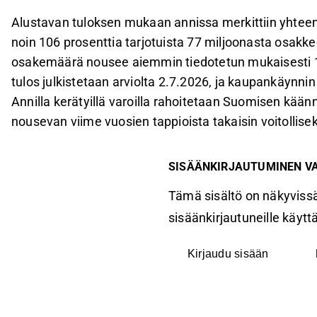
Alustavan tuloksen mukaan annissa merkittiin yhteen
noin 106 prosenttia tarjotuista 77 miljoonasta osa
osakemäärä nousee aiemmin tiedotetun mukaisesti 1
tulos julkistetaan arviolta 2.7.2026, ja kaupankäynni
Annilla kerätyillä varoilla rahoitetaan Suomisen kä
nousevan viime vuosien tappioista takaisin voitollisek
SISÄÄNKIRJAUTUMINEN V
Tämä sisältö on näkyvissä
sisäänkirjautuneille käyttäj
Kirjaudu sisään