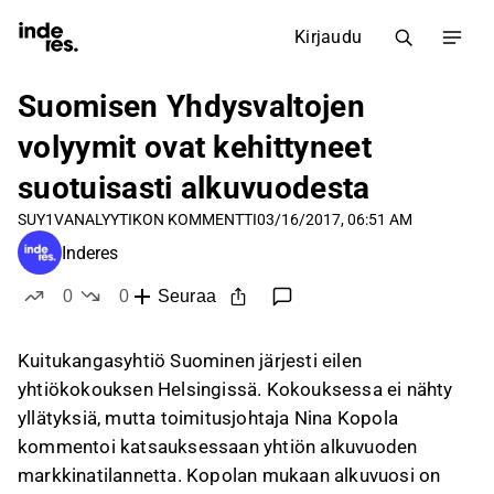
Kirjaudu
Suomisen Yhdysvaltojen
volyymit ovat kehittyneet
suotuisasti alkuvuodesta
SUY1V
ANALYYTIKON KOMMENTTI
03/16/2017, 06:51 AM
Inderes
0
0
Seuraa
tykkää
ei tykkää
Kuitukangasyhtiö Suominen järjesti eilen
yhtiökokouksen Helsingissä. Kokouksessa ei nähty
yllätyksiä, mutta toimitusjohtaja Nina Kopola
kommentoi katsauksessaan yhtiön alkuvuoden
markkinatilannetta. Kopolan mukaan alkuvuosi on