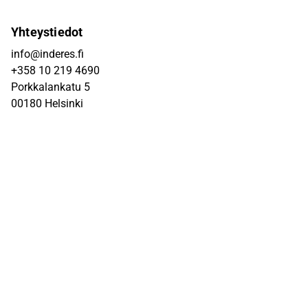
Yhteystiedot
info@inderes.fi
+358 10 219 4690
Porkkalankatu 5
00180 Helsinki
Inderes
Meistä
Tiimi
Avoimet työpaikat
Inderes sijoituskohteena
Palvelut pörssiyhtiöille