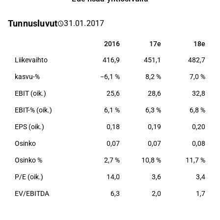
kuitukankaita, joita asiakkaat jatkojalostavat
tuotteiksi sekä kuluttajille että ammattikäyttöön.
Tunnusluvut
31.01.2017
Suomisella on kaksi liiketoiminta-aluetta: Amerikat ja
Eurooppa, joista Amerikat on suurempi. Suominen on
2016
17e
18e
2016
17e
18e
myös maailmanlaajuinen markkinajohtaja ja yksi
Liikevaihto
416,9
451,1
482,7
maailman suurimmista vesineulausteknologialla
valmistettujen kuitukankaiden valmistajista.
kasvu-%
−6,1 %
8,2 %
7,0 %
EBIT (oik.)
25,6
28,6
32,8
EBIT-% (oik.)
6,1 %
6,3 %
6,8 %
EPS (oik.)
0,18
0,19
0,20
Osinko
0,07
0,07
0,08
Osinko %
2,7 %
10,8 %
11,7 %
P/E (oik.)
14,0
3,6
3,4
EV/EBITDA
6,3
2,0
1,7