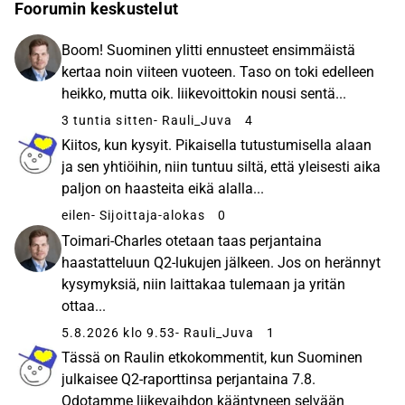
Foorumin keskustelut
Boom! Suominen ylitti ennusteet ensimmäistä
kertaa noin viiteen vuoteen. Taso on toki edelleen
heikko, mutta oik. liikevoittokin nousi sentä...
3 tuntia sitten
- Rauli_Juva
4
Kiitos, kun kysyit. Pikaisella tutustumisella alaan
ja sen yhtiöihin, niin tuntuu siltä, että yleisesti aika
paljon on haasteita eikä alalla...
eilen
- Sijoittaja-alokas
0
Toimari-Charles otetaan taas perjantaina
haastatteluun Q2-lukujen jälkeen. Jos on herännyt
kysymyksiä, niin laittakaa tulemaan ja yritän
ottaa...
5.8.2026 klo 9.53
- Rauli_Juva
1
Tässä on Raulin etkokommentit, kun Suominen
julkaisee Q2-raporttinsa perjantaina 7.8.
Odotamme liikevaihdon kääntyneen selvään