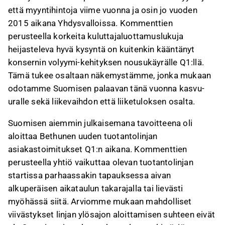
että myyntihintoja viime vuonna ja osin jo vuoden
2015 aikana Yhdysvalloissa. Kommenttien
perusteella korkeita kuluttajaluottamuslukuja
heijasteleva hyvä kysyntä on kuitenkin kääntänyt
konsernin volyymi-kehityksen nousukäyrälle Q1:llä.
Tämä tukee osaltaan näkemystämme, jonka mukaan
odotamme Suomisen palaavan tänä vuonna kasvu-
uralle sekä liikevaihdon että liiketuloksen osalta.
Suomisen aiemmin julkaisemana tavoitteena oli
aloittaa Bethunen uuden tuotantolinjan
asiakastoimitukset Q1:n aikana. Kommenttien
perusteella yhtiö vaikuttaa olevan tuotantolinjan
startissa parhaassakin tapauksessa aivan
alkuperäisen aikataulun takarajalla tai lievästi
myöhässä siitä. Arviomme mukaan mahdolliset
viivästykset linjan ylösajon aloittamisen suhteen eivät