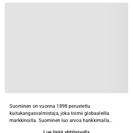
Suominen on vuonna 1898 perustettu
kuitukangasvalmistaja, joka toimii globaaleilla
markkinoilla. Suominen luo arvoa hankkimalla
kuituraakaaineita ja valmistamalla niistä
Lue lisää yhtiösivulla