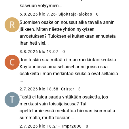
kasvuun volyymien...
5.8.2026 klo 7.26
- Sijoittaja-alokas
0
Suomisen osake on noussut aika tavalla annin
jälkeen. Miten näette yhtiön nykyisen
arvostuksen? Tuloksen ei kuitenkaan ennusteta
ihan heti viel...
3.8.2026 klo 19.07
0
Joo tuskin saa mitään ilman merkintäoikeuksia.
Käytännössä aina sellaiset annit joissa saa
osakkeita ilman merkintäoikeuksia ovat sellaisia
...
2.7.2026 klo 18.58
- Critter
3
Tästä ei taida saada yhtäkään osaketta, jos
merkkasi vain toissijaisessa? Tuli
opettelumielessä merkattua hieman isommalla
summalla, mutta tosiaan...
2.7.2026 klo 18.21
- Tmpr2000
0