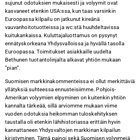
sujunut odotuksien mukaisesti ja volyymit ovat
kasvaneet etenkin USA:ssa, kun taas varsinkin
Euroopassa kilpailu on jatkunut kireänä
vauvanhoitotuotteissa ja wc:stä huuhdeltavissa
kuitukankaissa. Kuluttajaluottamus on pysynyt
ennätyskorkeana Yhdysvalloissa ja hyvällä tasolla
Euroopassa. Toimitukset asiakkaille uudelta
Bethunen tuotantolinjalta alkavat yhtiön mukaan
”pian”.
Suomisen markkinakommenteissa ei ollut merkittäviä
yllätyksiä suhteessa ennusteisiimme. Pohjois-
Amerikan volyymien elpyminen on kuitenkin yhtiön
kannalta tärkeää, sillä arviomme mukaan viime
vuoden odotuksia heikomman tuloskehityksen
taustalla oli etenkin lähihistoriassa erittäin hyvin
kannattaneen Yhdysvaltojen markkinan kilpailun
kiristyminen. Tämä painoi sekä Suomisen volyymejä