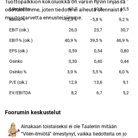
Tuottopalkkion kokoluokka on varsin hyvin linjassa
Garantiasta. Sijoitukset-segmentti koostuu
odotuksiimme, joten tiedote ei aiheuta olennaista
Liikevaihto
63,7
60,0
65,5
kasvupääomasijoituksista ja muista suorista
muutostarvetta ennusteisiimme.
sijoituksista.
kasvu-%
−12,3 %
−5,8 %
9,2 %
EBIT (oik.)
26,0
23,7
30,7
EBIT-% (oik.)
40,9 %
39,5 %
46,9 %
EPS (oik.)
0,59
0,54
0,80
Osinko
0,30
0,40
0,44
Osinko %
3,9 %
5,5 %
6,0 %
P/E (oik.)
12,9
13,6
9,1
EV/EBITDA
8,2
6,7
5,2
Foorumin keskustelut
Ainakaan toistaiseksi ei ole Taaleriin mitään
“Vilén-ilmiötä” ilmestynyt, vaikka tiedotteita on jo