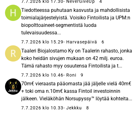
7.7.2026 klo 17.30
- NeverGiveUp
4
Tiedotteessa puhutaan kasvusta ja mahdollisista
toimialajärjestelyistä. Voisiko Fintoilista ja UPM:n
biopolttoaineet-segmentistä luoda
tulevaisuudessa...
7.7.2026 klo 15.29
- Harvasepäivä
6
Taaleri Biojalostamo Ky on Taalerin rahasto, jonka
koko heidän sivujen mukaan on 42 milj. euroa.
Tämä rahasto myy osuutensa Fintoilista ja t...
7.7.2026 klo 10.46
- Roni
9
70m€ vieraasta pääomasta jää jäljelle vielä 40m€
+ toki oma n.10m€ kassa Fintoil investoinnin
jälkeen. Vieläköhän Norsupyssy™ löytää kohteita...
7.7.2026 klo 10.33
- Jekkku
8