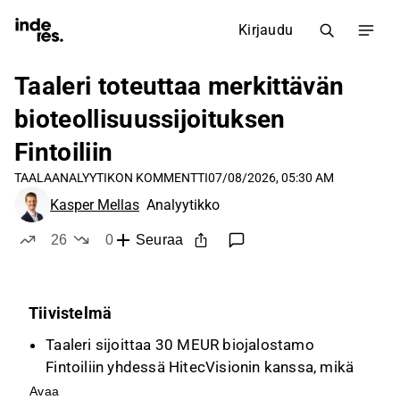
Kirjaudu
Taaleri toteuttaa merkittävän
bioteollisuussijoituksen
Fintoiliin
TAALA
ANALYYTIKON KOMMENTTI
07/08/2026, 05:30 AM
Kasper Mellas
Analyytikko
26
0
Seuraa
tykkää
ei tykkää
Tiivistelmä
Taaleri sijoittaa 30 MEUR biojalostamo
Fintoiliin yhdessä HitecVisionin kanssa, mikä
on osa 105 MEUR:n rahoituskierrosta. Tämä
Avaa