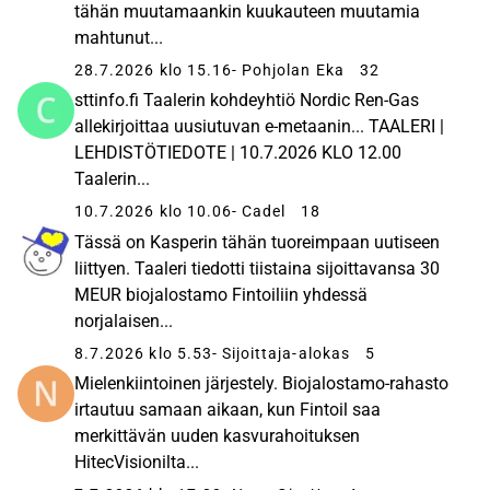
tähän muutamaankin kuukauteen muutamia
mahtunut...
28.7.2026 klo 15.16
- Pohjolan Eka
32
sttinfo.fi Taalerin kohdeyhtiö Nordic Ren-Gas
allekirjoittaa uusiutuvan e-metaanin... TAALERI |
LEHDISTÖTIEDOTE | 10.7.2026 KLO 12.00
Taalerin...
10.7.2026 klo 10.06
- Cadel
18
Tässä on Kasperin tähän tuoreimpaan uutiseen
liittyen. Taaleri tiedotti tiistaina sijoittavansa 30
MEUR biojalostamo Fintoiliin yhdessä
norjalaisen...
8.7.2026 klo 5.53
- Sijoittaja-alokas
5
Mielenkiintoinen järjestely. Biojalostamo-rahasto
irtautuu samaan aikaan, kun Fintoil saa
merkittävän uuden kasvurahoituksen
HitecVisionilta...