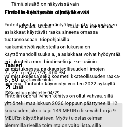
Tämä sisältö on näkyvissä vain
Fintoilin kehitys on ollut väkevää
sisäänkirjautuneille käyttäjille
Fintoil jalostaa raakamäntyöljyä tuotteiksi, joita sen
Luo ilmainen tunnus
Kirjaudu sisään
asiakkaat käyttävät raaka-aineena omassa
tuotannossaan. Biopohjaisilla
raakamäntyöljyjalosteilla on lukuisia eri
käyttömahdollisuuksia, ja asiakkaat voivat hyödyntää
eri jalosteita mm. biodieselin ja -kerosiinin
Taaleri
valmistuksessa, pakkausteollisuuden liimojen
7,27
7/7/26, 4:00 PM
EUR
valmistuksessa sekä kosmetiikkateollisuuden raaka-
8,50
Tavoitehinta
EUR
aineena. Tuotanto käynnistyi vuoden 2022 syksyllä.
Lisää
Suositus päivitetty
:
04/29
Fintoilin operatiivinen kehitys on ollut vahvaa, sillä
yhtiö teki maaliskuun 2026 loppuun päättyneellä 12
kuukauden jaksolla jo 149 MEUR:n liikevaihdon ja 9
MEUR:n käyttökatteen. Myös tuloslaskelman
alemmilla riveillä toiminta on voitollista, sillä