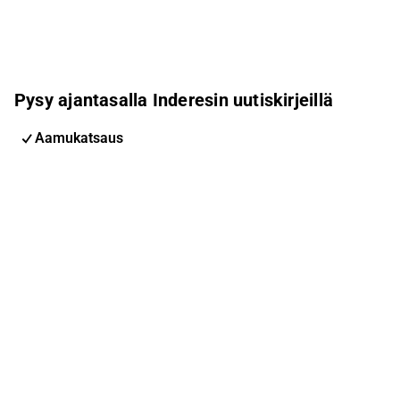
Pysy ajantasalla Inderesin uutiskirjeillä
Aamukatsaus
Pohjoismaiden uutiskirje
Pohjoismaiset tapahtumat
Inderes Femme
Sähköpostiosoite
Tilaa
Voit muuttaa asetuksiasi milloin tahansa