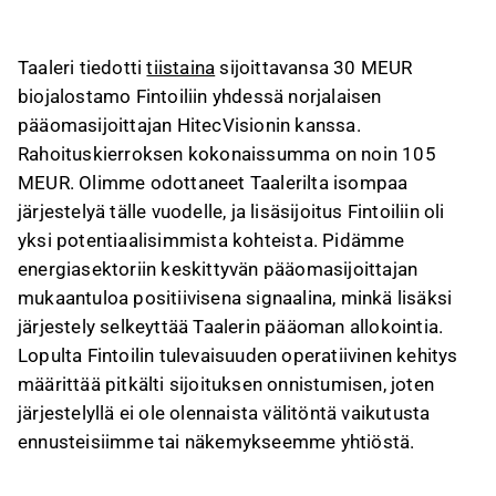
sijoitus selkeyttää Taalerin pääoman
allokointia ja on linjassa yhtiön strategian
Taaleri tiedotti
tiistaina
sijoittavansa 30 MEUR
kanssa.
biojalostamo Fintoiliin yhdessä norjalaisen
Fintoilin operatiivinen kehitys on ollut vahvaa, ja
pääomasijoittajan HitecVisionin kanssa.
yhtiö tavoittelee merkittävää liikevaihdon
Rahoituskierroksen kokonaissumma on noin 105
kasvua sekä noin 20 %:n käyttökatetasoa
MEUR. Olimme odottaneet Taalerilta isompaa
vuoteen 2030 mennessä.
järjestelyä tälle vuodelle, ja lisäsijoitus Fintoiliin oli
Rahoituskierroksen jälkeen Taaleri omistaa
yksi potentiaalisimmista kohteista. Pidämme
noin 35 % Fintoilista, ja sijoitus on Taalerin
energiasektoriin keskittyvän pääomasijoittajan
suurin yksittäinen tasesijoitus, mikä korostaa
mukaantuloa positiivisena signaalina, minkä lisäksi
Fintoilin operatiivisen kehityksen merkitystä
järjestely selkeyttää Taalerin pääoman allokointia.
tulevaisuudessa.
Lopulta Fintoilin tulevaisuuden operatiivinen kehitys
Vaikka järjestely vie suuren osan Taalerin
määrittää pitkälti sijoituksen onnistumisen, joten
investointikapasiteetista, yhtiö voi edelleen
järjestelyllä ei ole olennaista välitöntä vaikutusta
tehdä sijoituksia 50–70 MEUR:n edestä
ennusteisiimme tai näkemykseemme yhtiöstä.
nykyisten rahoitusjärjestelyidensä puitteissa.
Tämä sisältö on tekoälyn tuottamaa. Anna siihen