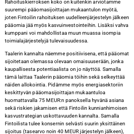
Rahoituskierroksen koko on kuitenkin arviotamme
suurempi pääomasijoittajan mukaantulon myötä,
joten Fintoilin rahoituksen uudelleenjärjestelyn jälkeen
pääomia jää myös kasvuinvestointeihin. Lisäksi vahva
kumppani voi mahdollistaa muun muassa isompia
toimialajärjestelyjä tulevaisuudessa.
Taalerin kannalta näemme positiivisena, että pääomat
sijoitetaan olemassa olevaan omaisuuserään, jonka
kaupallisesta potentiaalista on jo näyttöä. Samalla
tämä laittaa Taalerin pääomia töihin sekä selkeyttää
näiden allokointia. Pidämme myös energiasektoriin
keskittyvän pääomasijoittajan mukaantuloa
huomattavalla 75 MEUR:n panoksella hyvänä asiana
sekä riskien jakamisen että Fintoilin kunnianhimoisen
kasvustrategian uskottavuuden kannalta. Samalla
Fintoilista tulee konsernin selvästi suurin yksittäinen
sijoitus (tasearvo noin 40 MEUR järjestelyn jälkeen),