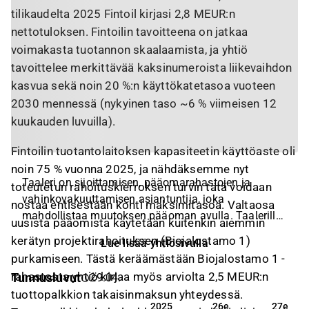
tilikaudelta 2025 Fintoil kirjasi 2,8 MEUR:n
nettotuloksen. Fintoilin tavoitteena on jatkaa
voimakasta tuotannon skaalaamista, ja yhtiö
tavoittelee merkittävää kaksinumeroista liikevaihdon
kasvua sekä noin 20 %:n käyttökatetasoa vuoteen
2030 mennessä (nykyinen taso ~6 % viimeisen 12
kuukauden luvuilla).
Fintoilin tuotantolaitoksen kapasiteetin käyttöaste oli
noin 75 % vuonna 2025, ja nähdäksemme nyt
Taaleri on sijoittamisen, pääomarahastojen ja
toteutetun rahoituskierroksen turvin tätä voidaan
vahinkovakuuttamisen asiantuntija, joka
nostaa entisestään kohti maksimitasoa. Valtaosa
mahdollistaa muutoksen pääoman avulla. Taalerilla
uusista pääomista käytetään kuitenkin aiemmin
on kolme liiketoimintasegmenttiä: Pääomarahastot,
kerätyn projektirahoituksen (Biojalostamo 1)
Lue lisää yhtiösivulla
Garantia ja Sijoitukset. Pääomarahastot-segmentti
purkamiseen. Tästä keräämästään Biojalostamo 1 -
sisältää uusiutuvan energian, bioteollisuuden,
rahastosta yhtiö kirjaa myös arviolta 2,5 MEUR:n
Tunnusluvut
29.04.
kiinteistöjen ja venture capitalin liiketoiminnot.
tuottopalkkion takaisinmaksun yhteydessä.
Garantia-segmentti koostuu Vakuutusosakeyhtiö
2025
26e
27e
2025
26e
27e