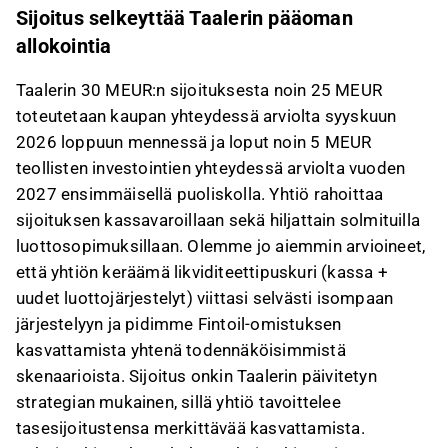
Sijoitus selkeyttää Taalerin pääoman
liittyvää palautetta Inderesin
foorumilla
.
allokointia
Taalerin 30 MEUR:n sijoituksesta noin 25 MEUR
toteutetaan kaupan yhteydessä arviolta syyskuun
2026 loppuun mennessä ja loput noin 5 MEUR
teollisten investointien yhteydessä arviolta vuoden
2027 ensimmäisellä puoliskolla. Yhtiö rahoittaa
sijoituksen kassavaroillaan sekä hiljattain solmituilla
luottosopimuksillaan. Olemme jo aiemmin arvioineet,
että yhtiön keräämä likviditeettipuskuri (kassa +
uudet luottojärjestelyt) viittasi selvästi isompaan
järjestelyyn ja pidimme Fintoil-omistuksen
kasvattamista yhtenä todennäköisimmistä
skenaarioista. Sijoitus onkin Taalerin päivitetyn
strategian mukainen, sillä yhtiö tavoittelee
tasesijoitustensa merkittävää kasvattamista.