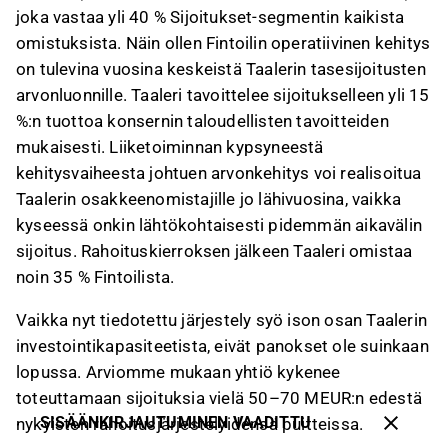
joka vastaa yli 40 % Sijoitukset-segmentin kaikista
omistuksista. Näin ollen Fintoilin operatiivinen kehitys
on tulevina vuosina keskeistä Taalerin tasesijoitusten
arvonluonnille. Taaleri tavoittelee sijoitukselleen yli 15
%:n tuottoa konsernin taloudellisten tavoitteiden
mukaisesti. Liiketoiminnan kypsyneestä
kehitysvaiheesta johtuen arvonkehitys voi realisoitua
Taalerin osakkeenomistajille jo lähivuosina, vaikka
kyseessä onkin lähtökohtaisesti pidemmän aikavälin
sijoitus. Rahoituskierroksen jälkeen Taaleri omistaa
noin 35 % Fintoilista.
Vaikka nyt tiedotettu järjestely syö ison osan Taalerin
investointikapasiteetista, eivät panokset ole suinkaan
lopussa. Arviomme mukaan yhtiö kykenee
toteuttamaan sijoituksia vielä 50–70 MEUR:n edestä
SISÄÄNKIRJAUTUMINEN VAADITTU
nykyisten rahoitusjärjestelyidensä puitteissa.