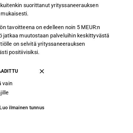
 kuitenkin suorittanut yrityssaneerauksen
mukaisesti.
iön tavoitteena on edelleen noin 5 MEUR:n
iö jatkaa muutostaan palveluihin keskittyvästä
yhtiölle on selvitä yrityssaneerauksen
i positiivisiksi.
AADITTU
 vain
ille
Luo ilmainen tunnus