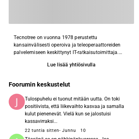
Tecnotree on vuonna 1978 perustettu
kansainvälisesti operoiva ja teleoperaattoreiden
palvelemiseen keskittynyt IT-ratkaisutoimittaja.
Asiakkailleen Tecnotree tarjoaa pilvipohjaisia
Lue lisää yhtiösivulla
järjestelmiä nykyisten tuotteiden, asiakkaiden ja
laskutuksen hallintaan, näiden taustalla olevien
prosessien digitalisoimisiin sekä asiakkaan
Foorumin keskustelut
kokeman arvon kasvattamiseen. Yhtiön
tuoteportfolio kattaa kaikki teleoperaattoreiden
Tulospuhelu ei tuonut mitään uutta. On toki
keskeiset liiketoiminnan hallintajärjestelmät ja
positiivista, että liikevaihto kasvaa ja samalla
niiden elinkaarten vaiheet. Yleisesti ratkaisujen
kulut pienenevät. Vielä kun se jalostuisi
päätoiminnallisuuksiin kuuluu esimerkiksi tuotteen,
kassavirraksi...
asiakkaan, tulovirran sekä tilausten hallintaan
22 tuntia sitten
- Junnu
10
liittyvät ratkaisut. Tecnotreen pääkonttori sijaitsee