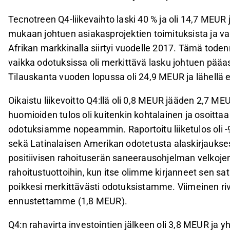
Tecnotreen Q4-liikevaihto laski 40 % ja oli 14,7 ME
mukaan johtuen asiakasprojektien toimituksista ja va
Afrikan markkinalla siirtyi vuodelle 2017. Tämä todenn
vaikka odotuksissa oli merkittävä lasku johtuen pääas
Tilauskanta vuoden lopussa oli 24,9 MEUR ja lähellä 
Oikaistu liikevoitto Q4:llä oli 0,8 MEUR jääden 2,7 
huomioiden tulos oli kuitenkin kohtalainen ja osoit
odotuksiamme nopeammin. Raportoitu liiketulos oli 
sekä Latinalaisen Amerikan odotetusta alaskirjaukses
positiivisen rahoituserän saneerausohjelman velkojen 
rahoitustuottoihin, kun itse olimme kirjanneet sen sat
poikkesi merkittävästi odotuksistamme. Viimeinen riv
ennustettamme (1,8 MEUR).
Q4:n rahavirta investointien jälkeen oli 3,8 MEUR ja y