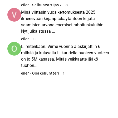
eilen
- Salkunvartija97
8
Minä viittasin vuosikertomuksesta 2025
ilmenevään kirjanpitokäytäntöön kirjata
saamisten arvonalenemiset rahoituskuluihin.
Nyt julkaistussa ...
eilen
0
Ei mitenkään. Viime vuonna alaskirjattiin 6
miltsiä ja kuluvalla tilikaudella puoleen vuoteen
on jo 5M kasassa. Mitäs veikkaatte jääkö
tuohon...
eilen
- Osakehuntteri
1