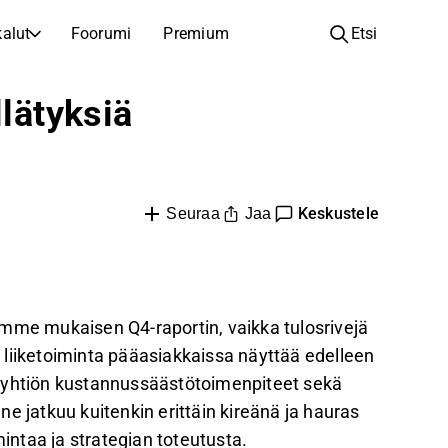
alut
Foorumi
Premium
Etsi
YHTIÖT
OPI SIJOITTAMISESTA
llätyksiä
Yhtiöt
Analyysikoulu
Opi lukemaan ja ymmärtämään osakeanalyysiä
Selaa ja suodata listattujen yhtiöiden listaa
Löydä osakkeita
Sijoituskoulu
Keskustele
Inspiraatiota seuraavaan sijoitukseesi
Jaa
Oppaita ja oppitunteja sijoitusosaamisen kasvattamiseen
Seuraa
Listautumiset
Salkunhaltijat
Uudet listautumiset ja tulevat pörssiannit
Sijoitustietoa jokaiselle tasolle, ensiaskeleista edistyneisiin salkkustrategioihin.
Yhtiökokouskutsut
emme mukaisen Q4-raportin, vaikka tulosrivejä
Yhtiökokousten päivämäärät ja osakkeenomistajatiedot
en liiketoiminta pääasiakkaissa näyttää edelleen
n yhtiön kustannussäästötoimenpiteet sekä
e jatkuu kuitenkin erittäin kireänä ja hauras
mintaa ja strategian toteutusta.