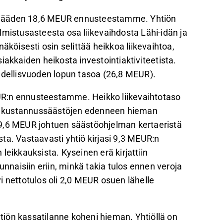
UR jääden 18,6 MEUR ennusteestamme. Yhtiön
lmistusasteesta osa liikevaihdosta Lähi-idän ja
äköisesti osin selittää heikkoa liikevaihtoa,
iakkaiden heikosta investointiaktiviteetista.
edellisvuoden lopun tasoa (26,8 MEUR).
MEUR:n ennusteestamme. Heikko liikevaihtotaso
taa kustannussäästöjen edenneen hieman
-9,6 MEUR johtuen säästöohjelman kertaeristä
ta. Vastaavasti yhtiö kirjasi 9,3 MEUR:n
leikkauksista. Kyseinen erä kirjattiin
unnaisiin eriin, minkä takia tulos ennen veroja
i nettotulos oli 2,0 MEUR osuen lähelle
htiön kassatilanne koheni hieman. Yhtiöllä on