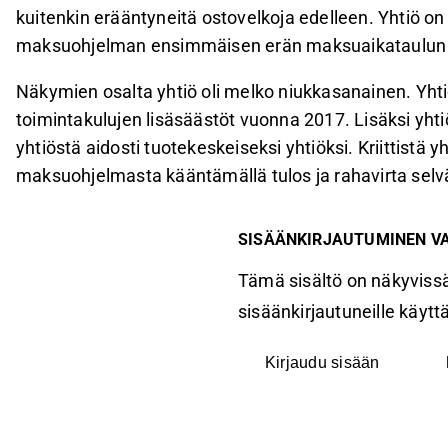
kuitenkin erääntyneitä ostovelkoja edelleen. Yhtiö on
maksuohjelman ensimmäisen erän maksuaikataulun 
Näkymien osalta yhtiö oli melko niukkasanainen. Yht
toimintakulujen lisäsäästöt vuonna 2017. Lisäksi yht
yhtiöstä aidosti tuotekeskeiseksi yhtiöksi. Kriittistä 
maksuohjelmasta kääntämällä tulos ja rahavirta selväst
SISÄÄNKIRJAUTUMINEN V
Tämä sisältö on näkyvissä
sisäänkirjautuneille käyttäj
Kirjaudu sisään