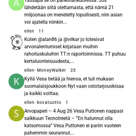
Tässäpä se on pähkinänkuoressa. Jos
Espoossa. Tämän lisäksi yhtiöllä on yhteensä
lähdetään siitä olettamasta, että nämä 21
kymmenen tuotekehitys- ja myyntikonttoria viidellä
miljoonaa on menetetty lopullisesti, niin asian
eri mantereella.
voi ajatella niinkin...
eilen
11
Kuten @alan86 ja @vilkar jo totesivat
arvonalentumiset kirjataan muihin
rahoituskuluihin TT:n raportoinnissa. TT puhuu
kertaluonteisuudesta,...
eilen
- MoneyWalker
23
Kyllä Vesa tietää ja hienoa, et tuli mukaan
suomalaisjoukkoon Nyt vaan ostotarjouskisaa
ja kaikki voittaa.
eilen
- kovatuotto
1
Arvopaperi – 4 Aug 26 Vesa Puttonen nappasi
salkkuun Tecnotreetä – ”En halunnut olla
katsomossa” Vesa Puttonen ei pariin vuoteen
pahemmin seurannut...