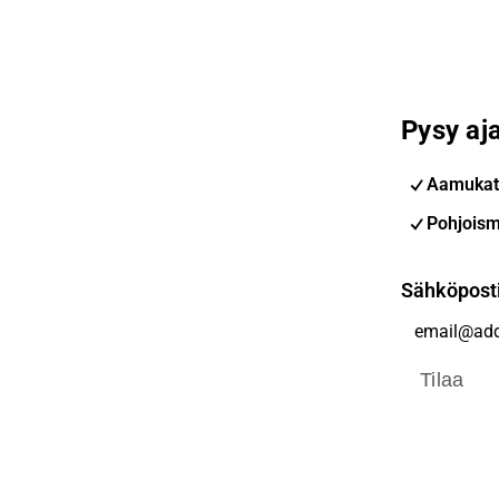
Pysy aja
Aamukat
Pohjoism
Sähköpost
Tilaa