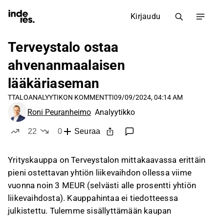
Kirjaudu
Terveystalo ostaa
ahvenanmaalaisen
lääkäriaseman
TTALO
ANALYYTIKON KOMMENTTI
09/09/2024, 04:14 AM
Roni Peuranheimo
Analyytikko
22
0
Seuraa
tykkää
ei tykkää
Yrityskauppa on Terveystalon mittakaavassa erittäin
pieni ostettavan yhtiön liikevaihdon ollessa viime
vuonna noin 3 MEUR (selvästi alle prosentti yhtiön
liikevaihdosta). Kauppahintaa ei tiedotteessa
julkistettu. Tulemme sisällyttämään kaupan