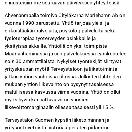
ennusteisiimme seuraavan päivityksen yhteydessä.
Ahvenanmaalla toimiva Cityläkarna Mariehamn Ab on
vuonna 1990 perustettu. Yhtiö tarjoaa yleis- ja
erikoislääkäripalveluita, psykologipalveluita sekä
fysioterapiaa työterveyden asiakkaille ja
yksityisasiakkaille. Yhtiöllä on yksi toimipiste
Maarianhaminassa ja sen palveluksessa työskentelee
noin 30 ammattilaista. Nykyiset työntekijät siirtyvät
yrityskaupan myötä Terveystaloon ja liiketoiminta
jatkuu yhtiön vanhoissa tiloissa. Julkisten lähteiden
mukaan yhtiön liikevaihto on pysynyt tasaisessa
maltillisessa kasvussa viime vuosina. Yhtiö on ollut
myös hyvin kannattava viime vuosien
liikevoittomarginaalin ollessa tasaisesti yli 15 %.
Terveystalon Suomen kypsän liiketoiminnan ja
yritysostovetoista historiaa peilaten pidämme