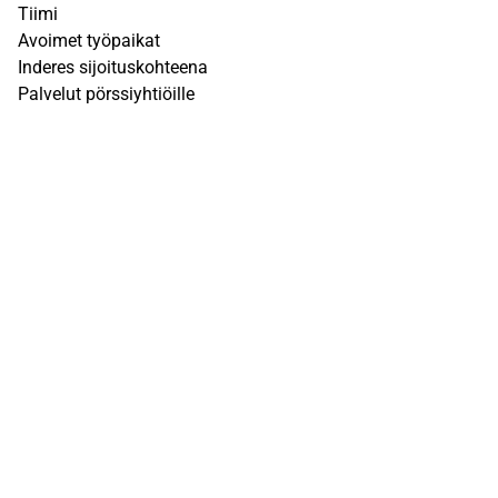
Tiimi
Avoimet työpaikat
Inderes sijoituskohteena
Palvelut pörssiyhtiöille
Sivusto
UKK
Q&A
Käyttöehdot
Tietosuojaseloste
Vastuuvapauslauseke
Inderesin vastuuvapauslauseke löytyy
täältä
. Kunkin