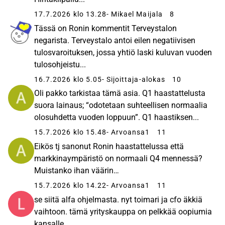
17.7.2026 klo 13.28
- Mikael Maijala
8
Tässä on Ronin kommentit Terveystalon
negarista. Terveystalo antoi eilen negatiivisen
tulosvaroituksen, jossa yhtiö laski kuluvan vuoden
tulosohjeistu...
16.7.2026 klo 5.05
- Sijoittaja-alokas
10
Oli pakko tarkistaa tämä asia. Q1 haastattelusta
suora lainaus; “odotetaan suhteellisen normaalia
olosuhdetta vuoden loppuun”. Q1 haastiksen...
15.7.2026 klo 15.48
- Arvoansa1
11
Eikös tj sanonut Ronin haastattelussa että
markkinaympäristö on normaali Q4 mennessä?
Muistanko ihan väärin…
15.7.2026 klo 14.22
- Arvoansa1
11
se siitä alfa ohjelmasta. nyt toimari ja cfo äkkiä
vaihtoon. tämä yrityskauppa on pelkkää oopiumia
kansalle.