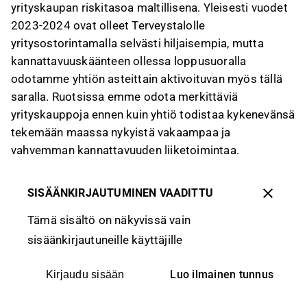
yrityskaupan riskitasoa maltillisena. Yleisesti vuodet
2023-2024 ovat olleet Terveystalolle
yritysostorintamalla selvästi hiljaisempia, mutta
kannattavuuskäänteen ollessa loppusuoralla
odotamme yhtiön asteittain aktivoituvan myös tällä
saralla. Ruotsissa emme odota merkittäviä
yrityskauppoja ennen kuin yhtiö todistaa kykenevänsä
tekemään maassa nykyistä vakaampaa ja
vahvemman kannattavuuden liiketoimintaa.
SISÄÄNKIRJAUTUMINEN VAADITTU
Tämä sisältö on näkyvissä vain
sisäänkirjautuneille käyttäjille
Luo ilmainen tunnus
Kirjaudu sisään