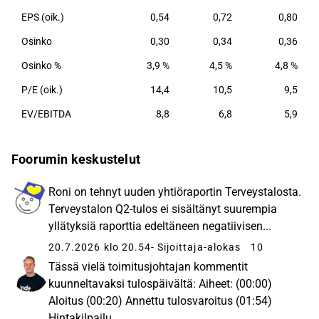
EPS (oik.)
0,54
0,72
0,80
Osinko
0,30
0,34
0,36
Osinko %
3,9 %
4,5 %
4,8 %
P/E (oik.)
14,4
10,5
9,5
EV/EBITDA
8,8
6,8
5,9
Foorumin keskustelut
Roni on tehnyt uuden yhtiöraportin Terveystalosta.
Terveystalon Q2-tulos ei sisältänyt suurempia
yllätyksiä raporttia edeltäneen negatiivisen...
20.7.2026 klo 20.54
- Sijoittaja-alokas
10
Tässä vielä toimitusjohtajan kommentit
kuunneltavaksi tulospäivältä: Aiheet: (00:00)
Aloitus (00:20) Annettu tulosvaroitus (01:54)
Hintakilpailu...