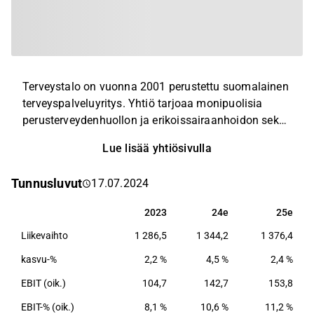
Terveystalo on vuonna 2001 perustettu suomalainen
terveyspalveluyritys. Yhtiö tarjoaa monipuolisia
perusterveydenhuollon ja erikoissairaanhoidon sekä
hyvinvoinnin palveluja yritys- ja yksityisasiakkaille ja
Lue lisää yhtiösivulla
julkiselle sektorille. Yhtiön terveyspalveluiden
palveluvalikoimaan kuuluvat yleislääketieteen ja
Tunnusluvut
17.07.2024
erikoissairaanhoidon palvelut, diagnostiikkapalvelut,
päiväkirurgia, suunterveyden palvelut ja muut
2023
24e
25e
2023
24e
25e
liitännäispalvelut. Terveystalon valtakunnallinen
Liikevaihto
1 286,5
1 344,2
1 376,4
verkosto kattaa noin satoja toimipaikkoja eri puolilla
Suomea, jonka lisäksi toimipaikkaverkostoa
kasvu-%
2,2 %
4,5 %
2,4 %
täydentävät ympärivuorokautiset digitaaliset
EBIT (oik.)
104,7
142,7
153,8
palvelut.
EBIT-% (oik.)
8,1 %
10,6 %
11,2 %