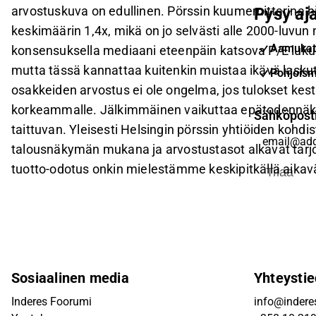
arvostuskuva on edullinen. Pörssin kuumemittarina hi
Pysy aja
keskimäärin 1,4x, mikä on jo selvästi alle 2000-luvun 
Aamukat
konsensuksella mediaani eteenpäin katsova P/E luku 
mutta tässä kannattaa kuitenkin muistaa ikävä las
Pohjoism
osakkeiden arvostus ei ole ongelma, jos tulokset kes
korkeammalle. Jälkimmäinen vaikuttaa epätodennäköisel
Sähköpost
taittuvan. Yleisesti Helsingin pörssin yhtiöiden kohd
talousnäkymän mukana ja arvostustasot alkavat tarjot
tuotto-odotus onkin mielestämme keskipitkällä aikaväl
Tilaa
Sosiaalinen media
Yhteystie
Inderes Foorumi
info@inderes