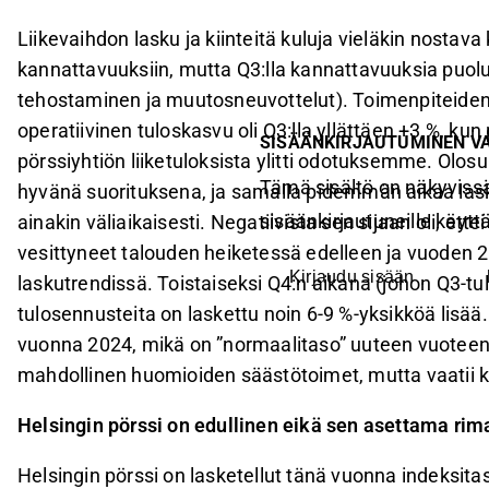
Liikevaihdon lasku ja kiinteitä kuluja vieläkin nostav
kannattavuuksiin, mutta Q3:lla kannattavuuksia puolus
tehostaminen ja muutosneuvottelut). Toimenpiteid
operatiivinen tuloskasvu oli Q3:lla yllättäen +3 %, kun
SISÄÄNKIRJAUTUMINEN V
pörssiyhtiön liiketuloksista ylitti odotuksemme. Olos
Tämä sisältö on näkyvissä
hyvänä suorituksena, ja samalla pidemmän aikaa lasku
sisäänkirjautuneille käyttäj
ainakin väliaikaisesti. Negatiivista sen sijaan oli, e
vesittyneet talouden heiketessä edelleen ja vuoden 
Kirjaudu sisään
laskutrendissä. Toistaiseksi Q4:n aikana (johon Q3-t
tulosennusteita on laskettu noin 6-9 %-yksikköä lisä
vuonna 2024, mikä on ”normaalitaso” uuteen vuoteen 
mahdollinen huomioiden säästötoimet, mutta vaatii k
Helsingin pörssi on edullinen eikä sen asettama ri
Helsingin pörssi on lasketellut tänä vuonna indeksitasol