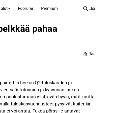
alut
Foorumi
Premium
Etsi
YHTIÖT
OPI SIJOITTAMISESTA
 pelkkää pahaa
Yhtiöt
Analyysikoulu
Opi lukemaan ja ymmärtämään osakeanalyysiä
Selaa ja suodata listattujen yhtiöiden listaa
Löydä osakkeita
Sijoituskoulu
Inspiraatiota seuraavaan sijoitukseesi
Oppaita ja oppitunteja sijoitusosaamisen kasvattamiseen
Jaa
Listautumiset
Salkunhaltijat
Uudet listautumiset ja tulevat pörssiannit
Sijoitustietoa jokaiselle tasolle, ensiaskeleista edistyneisiin salkkustrategioihin.
Yhtiökokouskutsut
 painettiin heikon Q2-tuloskauden ja
Yhtiökokousten päivämäärät ja osakkeenomistajatiedot
ävien säästötoimien ja kysynnän laskun
in puolustamaan yllättävän hyvin, mitä kautta
malla tuloskasvuennusteet pysyivät kuitenkin
a ei voi antaa. Tukea pörssille antavat