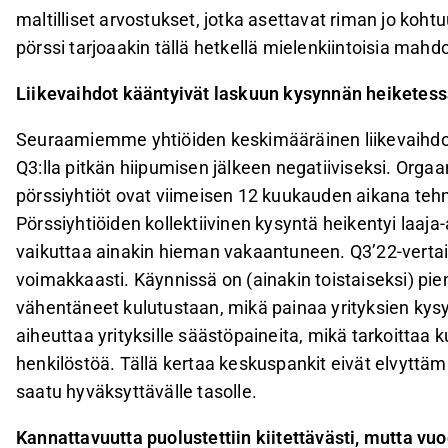
maltilliset arvostukset, jotka asettavat riman jo kohtu
pörssi tarjoaakin tällä hetkellä mielenkiintoisia mahdo
Liikevaihdot kääntyivät laskuun kysynnän heiketes
Seuraamiemme yhtiöiden keskimääräinen liikevaihdon k
Q3:lla pitkän hiipumisen jälkeen negatiiviseksi. Orgaa
pörssiyhtiöt ovat viimeisen 12 kuukauden aikana tehn
Pörssiyhtiöiden kollektiivinen kysyntä heikentyi laaja-a
vaikuttaa ainakin hieman vakaantuneen. Q3’22-vertail
voimakkaasti. Käynnissä on (ainakin toistaiseksi) pie
vähentäneet kulutustaan, mikä painaa yrityksien kys
aiheuttaa yrityksille säästöpaineita, mikä tarkoittaa 
henkilöstöä. Tällä kertaa keskuspankit eivät elvyttämä
saatu hyväksyttävälle tasolle.
Kannattavuutta puolustettiin kiitettävästi, mutta v