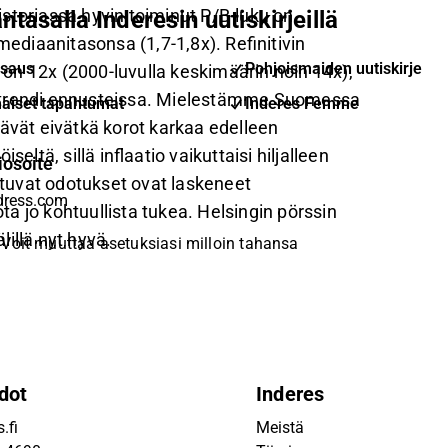
storiassa hyvin toiminut P/B-luku on
ntasalla Inderesin uutiskirjeillä
mediaanitasonsa (1,7-1,8x). Refinitivin
saus
Pohjoismaiden uutiskirje
on 12x (2000-luvulla keskimäärin noin 14x),
kutrendi ennusteissa. Mielestämme Suomessa
aiset tapahtumat
Inderes Femme
tävät eivätkä korot karkaa edelleen
tä, sillä inflaatio vaikuttaisi hiljalleen
iosoite
istuvat odotukset ovat laskeneet
a jo kohtuullista tukea. Helsingin pörssin
illä nyt hyvä.
Voit muuttaa asetuksiasi milloin tahansa
dot
Inderes
.fi
Meistä