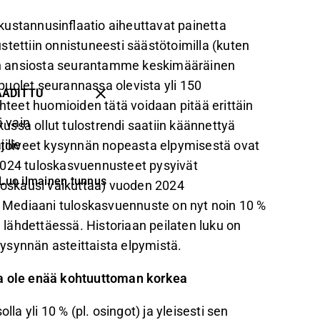
a kustannusinflaatio aiheuttavat painetta
tettiin onnistuneesti säästötoimilla (kuten
en ansiosta seurantamme keskimääräinen
 puolet seurannassa olevista yli 150
AADITTU
uhteet huomioiden tätä voidaan pitää erittäin
 vain
ssa ollut tulostrendi saatiin käännettyä
ille
ttei toiveet kysynnän nopeasta elpymisestä ovat
2024 tuloskasvuennusteet pysyivät
Luo ilmainen tunnus
uloskausi vaikuttaa) vuoden 2024
ä. Mediaani tuloskasvuennuste on nyt noin 10 %
lähdettäessä. Historiaan peilaten luku on
ysynnän asteittaista elpymistä.
ma ole enää kohtuuttoman korkea
la yli 10 % (pl. osingot) ja yleisesti sen