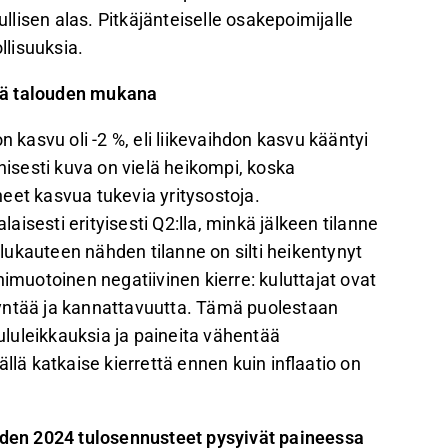
ullisen alas. Pitkäjänteiselle osakepoimijalle
llisuuksia.
sä talouden mukana
asvu oli -2 %, eli liikevaihdon kasvu kääntyi
nisesti kuva on vielä heikompi, koska
eet kasvua tukevia yritysostoja.
laisesti erityisesti Q2:lla, minkä jälkeen tilanne
ukauteen nähden tilanne on silti heikentynyt
nimuotoinen negatiivinen kierre: kuluttajat ovat
yntää ja kannattavuutta. Tämä puolestaan
kululeikkauksia ja paineita vähentää
llä katkaise kierrettä ennen kuin inflaatio on
uoden 2024 tulosennusteet pysyivät paineessa