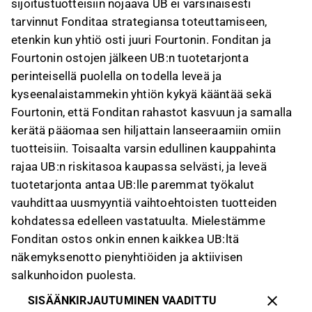
sijoitustuotteisiin nojaava UB ei varsinaisesti
tarvinnut Fonditaa strategiansa toteuttamiseen,
etenkin kun yhtiö osti juuri Fourtonin. Fonditan ja
Fourtonin ostojen jälkeen UB:n tuotetarjonta
perinteisellä puolella on todella leveä ja
kyseenalaistammekin yhtiön kykyä kääntää sekä
Fourtonin, että Fonditan rahastot kasvuun ja samalla
kerätä pääomaa sen hiljattain lanseeraamiin omiin
tuotteisiin. Toisaalta varsin edullinen kauppahinta
rajaa UB:n riskitasoa kaupassa selvästi, ja leveä
tuotetarjonta antaa UB:lle paremmat työkalut
vauhdittaa uusmyyntiä vaihtoehtoisten tuotteiden
kohdatessa edelleen vastatuulta. Mielestämme
Fonditan ostos onkin ennen kaikkea UB:ltä
näkemyksenotto pienyhtiöiden ja aktiivisen
salkunhoidon puolesta.
SISÄÄNKIRJAUTUMINEN VAADITTU