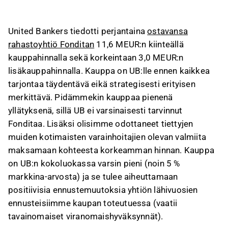
UB:n rahastotarjontaa mutta ei ole
strategisesti merkittävä.
United Bankers tiedotti perjantaina
ostavansa
Kaupan EV/EBIT-kerroin on matala, noin 4,6x,
rahastoyhtiö Fonditan
11,6 MEUR:n kiinteällä
mutta Fonditan hallinnoitavat varat ovat
kauppahinnalla sekä korkeintaan 3,0 MEUR:n
laskeneet merkittävästi, mikä vaikuttaa tuleviin
lisäkauppahinnalla. Kauppa on UB:lle ennen kaikkea
tuloskertoimiin.
tarjontaa täydentävä eikä strategisesti erityisen
Kauppa parantaa UB:n liikevaihtoa ja
merkittävä. Pidämmekin kauppaa pienenä
liikevoittoa noin 10–15 %, mutta yhtiön on
yllätyksenä, sillä UB ei varsinaisesti tarvinnut
jatkossa rahoitettava yritysostot omilla
Fonditaa. Lisäksi olisimme odottaneet tiettyjen
osakkeillaan ylimääräisten rahavarojen käytön
muiden kotimaisten varainhoitajien olevan valmiita
vuoksi.
maksamaan kohteesta korkeamman hinnan. Kauppa
Fonditan hankinta on yllätys, sillä se olisi
on UB:n kokoluokassa varsin pieni (noin 5 %
strategisesti sopinut paremmin muille
markkina-arvosta) ja se tulee aiheuttamaan
toimijoille, kuten Alexandrialle tai Titaniumille,
positiivisia ennustemuutoksia yhtiön lähivuosien
jotka olisivat voineet maksaa korkeampaa
ennusteisiimme kaupan toteutuessa (vaatii
hintaa.
tavainomaiset viranomaishyväksynnät).
Tämä sisältö on tekoälyn tuottamaa. Anna siihen