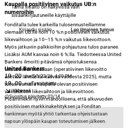
Kaupalla positiivinen vaikutus UB:n
Tämä sisältö on näkyvissä vain
numeroihin
sisäänkirjautuneille käyttäjille
Fonditalla tulee karkeilla tulosennusteillamme
Luo ilmainen tunnus
Kirjaudu sisään
olemaan UB:lle noin 10 %:n positiivinen vaikutus
liikevaihtoon ja 10–15 %:n vaikutus liikevoittoon.
Myös jatkuviin palkkioihin pohjautuva tulos paranee.
Lisäksi AUM kasvaa noin 6 %:lla. Tiedotteessa United
Bankers ilmoitti pitävänsä ohjeistuksensa
United Bankers
toistaiseksi ennallaan (operatiivinen liikevoitto
19,20
5/22/26, 4:00 PM
asettuu lähelle tai kasvaa vuodesta 2025), mutta
EUR
19,00
Tavoitehinta
totesi samalla kaupalla olevan positiivisen
EUR
Vähennä
vaikutuksen liikevaihtoon ja liikevoittoon.
Suositus päivitetty
:
03/14
Pidämmekin hyvin mahdollisena, että alkuvuoden
positiivisen markkinakehityksen ja Fonditan
hankinnan myötä yhtiö tarkentaa ohjeistustaan
napsun ylöspäin kaupan toteutumisen jälkeen.