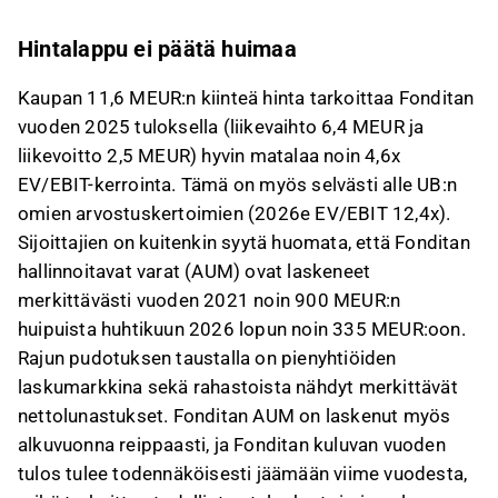
liittyvää palautetta Inderesin
foorumilla
.
Hintalappu ei päätä huimaa
Kaupan 11,6 MEUR:n kiinteä hinta tarkoittaa Fonditan
vuoden 2025 tuloksella (liikevaihto 6,4 MEUR ja
liikevoitto 2,5 MEUR) hyvin matalaa noin 4,6x
EV/EBIT-kerrointa. Tämä on myös selvästi alle UB:n
omien arvostuskertoimien (2026e EV/EBIT 12,4x).
Sijoittajien on kuitenkin syytä huomata, että Fonditan
hallinnoitavat varat (AUM) ovat laskeneet
merkittävästi vuoden 2021 noin 900 MEUR:n
huipuista huhtikuun 2026 lopun noin 335 MEUR:oon.
Rajun pudotuksen taustalla on pienyhtiöiden
laskumarkkina sekä rahastoista nähdyt merkittävät
nettolunastukset. Fonditan AUM on laskenut myös
alkuvuonna reippaasti, ja Fonditan kuluvan vuoden
tulos tulee todennäköisesti jäämään viime vuodesta,