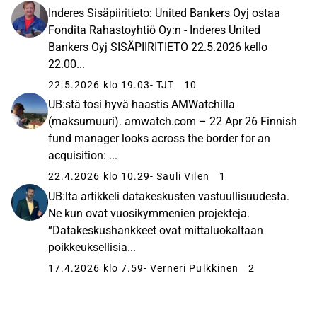
Inderes Sisäpiiritieto: United Bankers Oyj ostaa
Fondita Rahastoyhtiö Oy:n - Inderes United
Bankers Oyj SISÄPIIRITIETO 22.5.2026 kello
22.00...
22.5.2026 klo 19.03
- TJT
10
UB:stä tosi hyvä haastis AMWatchilla
(maksumuuri). amwatch.com – 22 Apr 26 Finnish
fund manager looks across the border for an
acquisition: ...
22.4.2026 klo 10.29
- Sauli Vilen
1
UB:lta artikkeli datakeskusten vastuullisuudesta.
Ne kun ovat vuosikymmenien projekteja.
“Datakeskushankkeet ovat mittaluokaltaan
poikkeuksellisia...
17.4.2026 klo 7.59
- Verneri Pulkkinen
2