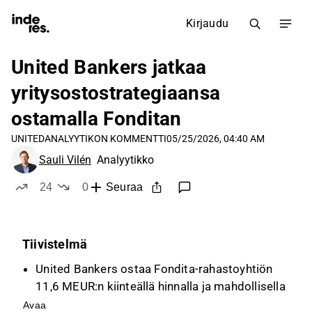
Kirjaudu
United Bankers jatkaa
yritysostostrategiaansa
ostamalla Fonditan
UNITED
ANALYYTIKON KOMMENTTI
05/25/2026, 04:40 AM
Sauli Vilén
Analyytikko
24
0
Seuraa
tykkää
ei tykkää
Tiivistelmä
United Bankers ostaa Fondita-rahastoyhtiön
11,6 MEUR:n kiinteällä hinnalla ja mahdollisella
3,0 MEUR:n lisäkauppahinnalla, mikä täydentää
Avaa