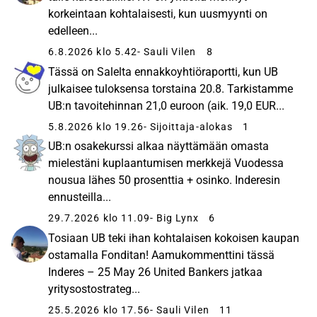
korkeintaan kohtalaisesti, kun uusmyynti on
edelleen...
6.8.2026 klo 5.42
- Sauli Vilen
8
Tässä on Salelta ennakkoyhtiöraportti, kun UB
julkaisee tuloksensa torstaina 20.8. Tarkistamme
UB:n tavoitehinnan 21,0 euroon (aik. 19,0 EUR...
5.8.2026 klo 19.26
- Sijoittaja-alokas
1
UB:n osakekurssi alkaa näyttämään omasta
mielestäni kuplaantumisen merkkejä Vuodessa
nousua lähes 50 prosenttia + osinko. Inderesin
ennusteilla...
29.7.2026 klo 11.09
- Big Lynx
6
Tosiaan UB teki ihan kohtalaisen kokoisen kaupan
ostamalla Fonditan! Aamukommenttini tässä
Inderes – 25 May 26 United Bankers jatkaa
yritysostostrateg...
25.5.2026 klo 17.56
- Sauli Vilen
11