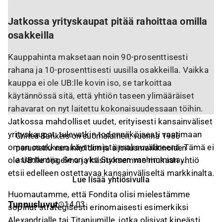
Jatkossa yrityskaupat pitää rahoittaa omilla
osakkeilla
Kauppahinta maksetaan noin 90-prosenttisesti
rahana ja 10-prosenttisesti uusilla osakkeilla. Vaikka
kauppa ei ole UB:lle kovin iso, se tarkoittaa
käytännössä sitä, että yhtiön taseen ylimääräiset
rahavarat on nyt laitettu kokonaisuudessaan töihin.
Jatkossa mahdolliset uudet, erityisesti kansainväliset
yrityskaupat, tulevatkin todennäköisesti vaatimaan
United Bankers on suomalainen, vuonna 1986
oman osakkeen käyttämistä maksuvälineenä. Tämä ei
perustettu varainhoidon ja sijoitusmarkkinoiden
asiantuntija. Se on yksi Suomen vanhimmista
ole UB:lle ongelma ja käsityksemme mukaan yhtiö
pankkiryhmistä riippumattomista
etsii edelleen ostettavaa kansainväliseltä markkinalta.
Lue lisää yhtiösivulla
varainhoitoyhtiöistä. Konserniin
Huomautamme, että Fondita olisi mielestämme
varainhoitoliiketoimintaan kuuluvat rahastot, täyden
Tunnusluvut
14.03.
sopinut strategisesti erinomaisesti esimerkiksi
valtakirjan omaisuudenhoito ja strukturoidut
sijoitustuotteet. Rahastoissaan United Bankers on
Alexandrialle tai Titaniumille, jotka olisivat kipeästi