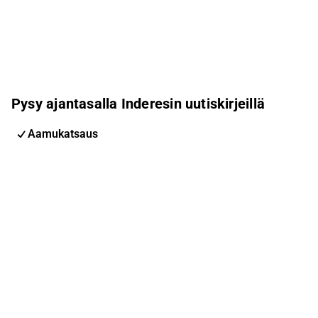
Pysy ajantasalla Inderesin uutiskirjeillä
Aamukatsaus
Pohjoismaiden uutiskirje
Pohjoismaiset tapahtumat
Inderes Femme
Sähköpostiosoite
Tilaa