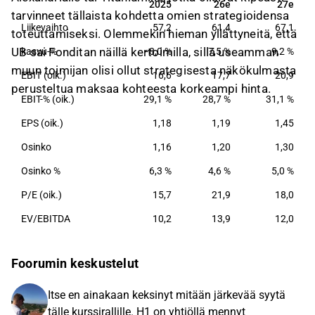
2025
26e
27e
2025
26e
27e
erikoistunut reaaliomaisuussijoittamisen
tarvinneet tällaista kohdetta omien strategioidensa
Liikevaihto
57,2
61,4
67,1
ratkaisuihin, kuten metsään, kiinteistöihin,
toteuttamiseksi. Olemmekin hieman yllättyneitä, että
infrastruktuuriin ja uusiutuvaan energiaan.
UB sai Fonditan näillä kertoimilla, sillä useamman
kasvu-%
−8,0 %
7,5 %
9,2 %
Liiketoimintaan kuuluvat myös
muun toimijan olisi ollut strategisesta näkökulmasta
EBIT (oik.)
16,6
17,7
20,9
pääomamarkkinapalvelut. Yhtiön pääkonttori
perusteltua maksaa kohteesta korkeampi hinta.
sijaitsee Helsingissä.
EBIT-% (oik.)
29,1 %
28,7 %
31,1 %
EPS (oik.)
1,18
1,19
1,45
Osinko
1,16
1,20
1,30
Osinko %
6,3 %
4,6 %
5,0 %
P/E (oik.)
15,7
21,9
18,0
EV/EBITDA
10,2
13,9
12,0
Foorumin keskustelut
Itse en ainakaan keksinyt mitään järkevää syytä
tälle kurssirallille. H1 on yhtiöllä mennyt