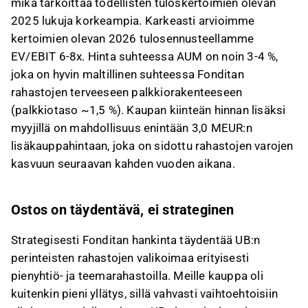
mikä tarkoittaa todellisten tuloskertoimien olevan
2025 lukuja korkeampia. Karkeasti arvioimme
kertoimien olevan 2026 tulosennusteellamme
EV/EBIT 6-8x. Hinta suhteessa AUM on noin 3-4 %,
joka on hyvin maltillinen suhteessa Fonditan
rahastojen terveeseen palkkiorakenteeseen
(palkkiotaso ~1,5 %). Kaupan kiinteän hinnan lisäksi
myyjillä on mahdollisuus enintään 3,0 MEUR:n
lisäkauppahintaan, joka on sidottu rahastojen varojen
kasvuun seuraavan kahden vuoden aikana.
Ostos on täydentävä, ei strateginen
Strategisesti Fonditan hankinta täydentää UB:n
perinteisten rahastojen valikoimaa erityisesti
pienyhtiö- ja teemarahastoilla. Meille kauppa oli
kuitenkin pieni yllätys, sillä vahvasti vaihtoehtoisiin