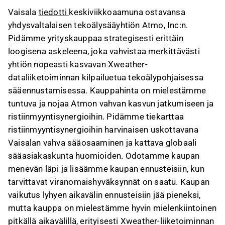
Kauppahinta on 70 MUSD, ja siihen sisältyy
Vaisala
tiedotti
keskiviikkoaamuna ostavansa
enintään 60 MUSD lisäkauppahinta, joka on
yhdysvaltalaisen tekoälysääyhtiön Atmo, Inc:n.
sidottu vuosien 2026–2028 liiketoiminnan
Pidämme yrityskauppaa strategisesti erittäin
tavoitteisiin.
loogisena askeleena, joka vahvistaa merkittävästi
Atmon teknologia-alustan integroiminen
yhtiön nopeasti kasvavan Xweather-
tarjoaa merkittäviä
dataliiketoiminnan kilpailuetua tekoälypohjaisessa
ristiinmyyntimahdollisuuksia Vaisalan nykyisille
sääennustamisessa. Kauppahinta on mielestämme
asiakkaille, mikä tekee liiketoiminta-alueesta
tuntuva ja nojaa Atmon vahvan kasvun jatkumiseen ja
entistä mielenkiintoisemman.
ristiinmyyntisynergioihin. Pidämme tiekarttaa
Kaupan vaikutus lyhyen aikavälin ennusteisiin
ristiinmyyntisynergioihin harvinaisen uskottavana
on pieni, mutta se on strategisesti merkittävä
Vaisalan vahva sääosaaminen ja kattava globaali
pitkällä aikavälillä, erityisesti Xweather-
sääasiakaskunta huomioiden. Odotamme kaupan
liiketoiminnan kannalta.
menevän läpi ja lisäämme kaupan ennusteisiin, kun
Tämä sisältö on tekoälyn tuottamaa. Anna siihen
tarvittavat viranomaishyväksynnät on saatu. Kaupan
liittyvää palautetta Inderesin
foorumilla
.
vaikutus lyhyen aikavälin ennusteisiin jää pieneksi,
mutta kauppa on mielestämme hyvin mielenkiintoinen
pitkällä aikavälillä, erityisesti Xweather-liiketoiminnan