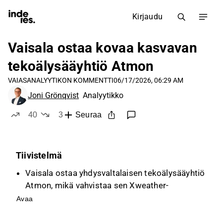
Kirjaudu
Vaisala ostaa kovaa kasvavan
tekoälysääyhtiö Atmon
VAIAS
ANALYYTIKON KOMMENTTI
06/17/2026, 06:29 AM
Joni Grönqvist
Analyytikko
40
3
Seuraa
tykkää
ei tykkää
Tiivistelmä
Vaisala ostaa yhdysvaltalaisen tekoälysääyhtiö
Atmon, mikä vahvistaa sen Xweather-
dataliiketoiminnan kilpailuetua
Avaa
tekoälypohjaisessa sääennustamisessa.