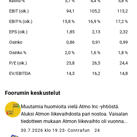
kasvu-%
5,7 %
4,4 %
5,8 %
EBIT (oik.)
94,1
105,2
113,2
EBIT-% (oik.)
15,8 %
16,9 %
17,2 %
EPS (oik.)
1,85
2,13
2,32
Osinko
0,86
0,91
0,99
Osinko %
2,0 %
1,6 %
1,8 %
P/E (oik.)
23,8
26,5
24,4
EV/EBITDA
14,3
16,2
14,8
Foorumin keskustelut
Muutamia huomioita vielä Atmo Inc -yhtiöstä.
Aluksi Atmon liikevaihdosta pari nostoa. Vaisalan
tiedotteen mukaan Atmon liikevaihto oli vuonna...
30.7.2026 klo 19.23
- Contrafun
24