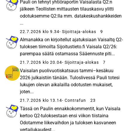
Pauli on tehnyt yhtiöraportin Vaisalasta Q2:n
jälkeen​ Teollisten mittausten tilauskasvu ylitti
odotuksemme Q2:lla mm. datakeskushankkeiden
...
22.7.2026 klo 9.34
- Sijoittaja-alokas
9
Almanakka on kirjoitellut ajatuksiaan Vaisaltq Q2-
tuloksen tiimoilta​ Sijoitustieto.fi Vaisala Q2/26:
parempaa säätä ostamassa Sääennuste piti...
21.7.2026 klo 20.04
- Sijoittaja-alokas
7
Vaisalan puolivuotiskatsaus tammi–kesäkuu
2026 julkaistiin tänään. Tuloslivessä Pauli totesi
lukujen olevan aikalailla odotusten mukaiset,
joten...
21.7.2026 klo 13.14
- Contrafun
23
Tässä on Paulin ennakkokommentit, kun Vaisala
kertoo Q2-tuloksestaan ensi viikon tiistaina
Odotamme liikevaihdon ja tuloksen kasvaneen
vertailukaudest...