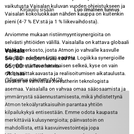
vaikutusta Vaisalan kuluvan vuoden ohjeistukseen ja
Luo ilmainen tunnus
Kirjaudu sisään
Vaisalan kokoluokkaan nähden kauppa on kuitenkin
pieni (4-7 % EV:stä ja 1 % liikevaihdosta).
Arviomme mukaan ristiinmyyntisynergioita on
selvästi yhtiöiden välillä. Vaisalalla on kattava globaali
Vaisala
asiakasverkosto, josta Atmon jo vahvalle kasvulle
saadaan edelleen lisää vauhtia. Logiikka synergioille
54,80
6/16/26, 4:00 PM
EUR
on mielestämme harvinaisen selkeä, kyse on vain
55,00
Tavoitehinta
EUR
niiden mittakaavasta ja realisoitumisen aikataulusta.
Lisää
Suositus päivitetty
:
04/26
Lisäksi se vahvistaa Xweatherin teknologista
asemaa. Vaisalalla on vahvaa omaa sääosaamista ja
ymmärrystä sääennustamisesta, mikä yhdistettynä
Atmon tekoälyratkaisuihin parantaa yhtiön
kilpailukykyä entisestään. Emme odota kaupasta
merkittäviä kulusynergioita; päinvastoin on
mahdollista, että kasvuinvestointeja jopa