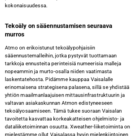
kokonaisuudessa.
Tekoäly on sääennustamisen seuraava
murros
Atmo on erikoistunut tekoälypohjaisiin
sääennustemalleihin, jotka pystyvät tuottamaan
tarkkoja ennusteita perinteisiä numeerisia malleja
nopeammin ja murto-osalla niiden vaatimasta
laskentatehosta. Pidämme kauppaa Vaisalalle
erinomaisena strategisena palasena, sillä se yhdistää
yhtiön maailmanlaajuisen mittausinfrastruktuurin ja
valtavan asiakaskunnan Atmon edistyneeseen
tekoälyosaamiseen. Tämä tukee suoraan Vaisalan
tavoitetta kasvattaa korkeakatteisen ohjelmisto- ja
dataliiketoiminnan osuutta. Xweather-liiketoiminta on
mielestämme ollut Vaisalassa hyvin mielenkiintoinen