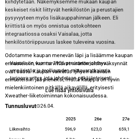
kiihdytetään. Näkemyksemme mukaan kaupan
keskeiset riskit liittyvät henkilöstön ja perustajien
pysyvyyteen myös lisäkauppahinnan jälkeen. Eli
kriittistä on myös onnistua ostokohteen
integraatiossa osaksi Vaisalaa, jotta
henkilöstöriippuvuus laskee tuleveina vuosina.
Odotamme kaupan menevän läpi ja lisäämme kaupan
Vaisala on vuonna 1936 perustettu johtava
ennusteisiin, kun tarvittavat viranomaishyväksynnät
ympäristön ja teollisuuden mittausratkaisuja
ovat saatu. Kaupan vaikutus lyhyen aikavälin
tarjoava yritys, jota johdetaan pitkäjänteisesti.
ennusteisiin jää pieneksi, mutta kauppa on hyvin
Vaisala tarjoaa kattavan valikoiman innovatiivisia
mielenkiintoinen pitkällä aikavälillä, erityisesti
Lue lisää yhtiösivulla
havainto- ja mittaustuotteita ja palveluja
Xweather-liiketoiminnan kokonaisuudessa.
meteorologian, teollisuuden sekä valittujen säästä
Tunnusluvut
26.04.
riippuvaisten toimialojen mittaustarpeisiin. Yhtiön
strategiana on toimia ainoastaan korkean
2025
26e
27e
2025
26e
27e
arvonluonnin arvoketjun osissa. Vaisalan asiakkaita
Liikevaihto
596,9
623,0
659,1
ovat yksityisen ja julkisen puolen toimijat.