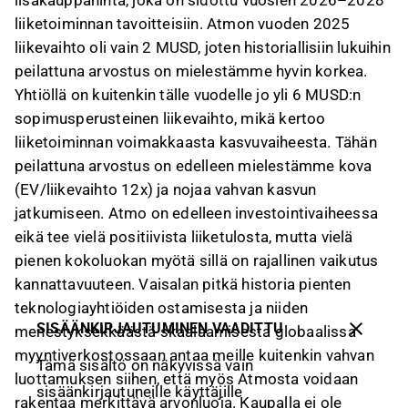
lisäkauppahinta, joka on sidottu vuosien 2026–2028
liiketoiminnan tavoitteisiin. Atmon vuoden 2025
liikevaihto oli vain 2 MUSD, joten historiallisiin lukuihin
peilattuna arvostus on mielestämme hyvin korkea.
Yhtiöllä on kuitenkin tälle vuodelle jo yli 6 MUSD:n
sopimusperusteinen liikevaihto, mikä kertoo
liiketoiminnan voimakkaasta kasvuvaiheesta. Tähän
peilattuna arvostus on edelleen mielestämme kova
(EV/liikevaihto 12x) ja nojaa vahvan kasvun
jatkumiseen. Atmo on edelleen investointivaiheessa
eikä tee vielä positiivista liiketulosta, mutta vielä
pienen kokoluokan myötä sillä on rajallinen vaikutus
kannattavuuteen. Vaisalan pitkä historia pienten
teknologiayhtiöiden ostamisesta ja niiden
SISÄÄNKIRJAUTUMINEN VAADITTU
menestyksekkäästä skaalaamisesta globaalissa
myyntiverkostossaan antaa meille kuitenkin vahvan
Tämä sisältö on näkyvissä vain
luottamuksen siihen, että myös Atmosta voidaan
sisäänkirjautuneille käyttäjille
rakentaa merkittävä arvonluoja. Kaupalla ei ole