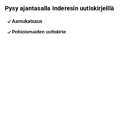
Pysy ajantasalla Inderesin uutiskirjeillä
Aamukatsaus
Pohjoismaiden uutiskirje
Pohjoismaiset tapahtumat
Inderes Femme
Sähköpostiosoite
Tilaa
Voit muuttaa asetuksiasi milloin tahansa