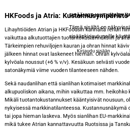
HKFoods ja Atria: Kustannusympärist
SISÄÄNKIRJAUTUMINEN V
Tämä sisältö on näkyvissä
Lihayhtiöiden Atrian ja HKFoodsin kannalta rehun hint
sisäänkirjautuneille käyttäj
vaikuttaa alkutuottajien tuotantokustannuksiin ja sit
Tärkeimpien rehuviljojen kauran ja ohran hinnat kävi
Kirjaudu sisään
jälkeen hinnat ovat laskeneet hieman. Ohran kylvöala
kylvöala noussut (+6 % v/v). Kesäkuun selvästi vuo
satonäkymiä viime vuoden tilanteeseen nähden.
Sekä naudanlihan että sianlihan kotimaiset markkin
alkupuoliskon aikana, mihin vaikuttaa mm. heikohko kul
Mikäli tuotantokustannukset kääntyisivät nousuun, ol
nykyisessä markkinatilanteessa. Kustannusnäkymä 
tai jopa hieman laskeva. Myös sianlihan EU-markkina
mikä tukee Atrian kannattavuutta Ruotsissa ja Tanska