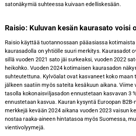
satonäkymiä suhteessa kuivaan edelliskesään.
Raisio: Kuluvan kesän kaurasato voisi 
Raisio käyttää tuotannossaan pääasiassa kotimaista 
kaurasadolla on yhtiölle suuri merkitys. Kaurasadot o
sillä vuoden 2021 sato jäi surkeaksi, vuoden 2022 sat
heikohko. Vuoden 2024 kotimaisen kaurasadon näkymä
suhteutettuna. Kylvöalat ovat kasvaneet koko maan t
jälkeen saatiin myös sateita kesäkuun aikana. Viime 
tasolla kokonaisviljasadon ennustetaan kasvavan 3 
ennustetaan kasvua. Kauran kysyntä Euroopan B2B-ma
merkkejä kevään 2024 aikana vuoden 2023 vaisun keh
nostaa raaka-aineen hintatasoa myös Suomessa, mut
vientivolyymejä.