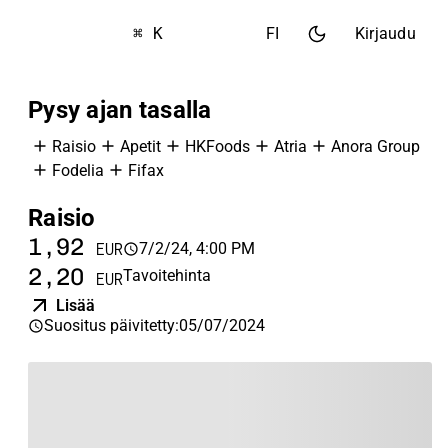
⌘ K
FI
Kirjaudu
Pysy ajan tasalla
Raisio
Apetit
HKFoods
Atria
Anora Group
Fodelia
Fifax
Raisio
A
1,92
1
7/2/24, 4:00 PM
EUR
2,20
1
Tavoitehinta
EUR
Lisää
Suositus päivitetty
:
05/07/2024