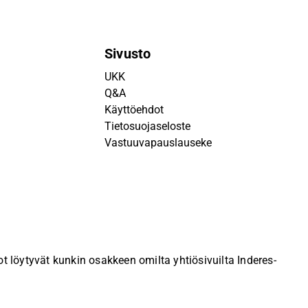
Sivusto
UKK
Q&A
Käyttöehdot
Tietosuojaseloste
Vastuuvapauslauseke
 löytyvät kunkin osakkeen omilta yhtiösivuilta Inderes-