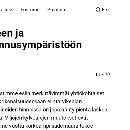
alut
Foorumi
Premium
Etsi
YHTIÖT
OPI SIJOITTAMISESTA
en ja
Yhtiöt
Analyysikoulu
tannusympäristöön
Opi lukemaan ja ymmärtämään osakeanalyysiä
Selaa ja suodata listattujen yhtiöiden listaa
Löydä osakkeita
Sijoituskoulu
Inspiraatiota seuraavaan sijoitukseesi
Oppaita ja oppitunteja sijoitusosaamisen kasvattamiseen
Listautumiset
Salkunhaltijat
Jaa
Uudet listautumiset ja tulevat pörssiannit
Sijoitustietoa jokaiselle tasolle, ensiaskeleista edistyneisiin salkkustrategioihin.
Yhtiökokouskutsut
timme esiin merkittävimmät yhtiökohtaiset
Yhtiökokousten päivämäärät ja osakkeenomistajatiedot
n. Kokonaisuudessaan elintarvikealan
ineiden hinnoissa on jopa nähty pientä laskua,
ä. Viljojen kylvöalojen muutokset ovat
viime vuotta korkeampi sademäärä tukee