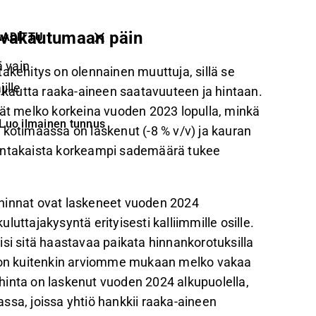
ö vakautumaan päin
AADITTU
 vain
akehitys on olennainen muuttuja, sillä se
ille
ä kautta raaka-aineen saatavuuteen ja hintaan.
vät melko korkeina vuoden 2023 lopulla, minkä
Luo ilmainen tunnus
 kotimaassa on laskenut (-8 % v/v) ja kauran
dentakaista korkeampi sademäärä tukee
ahinnat ovat laskeneet vuoden 2024
uttajakysyntä erityisesti kalliimmille osille.
isi sitä haastavaa paikata hinnankorotuksilla
on kuitenkin arviomme mukaan melko vakaa
hinta on laskenut vuoden 2024 alkupuolella,
ssa, joissa yhtiö hankkii raaka-aineen