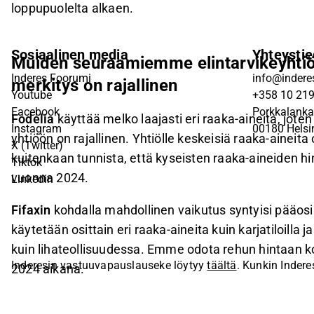
loppupuolelta alkaen.
Sosiaalinen media
Yhteystie
Muiden seuraamiemme elintarvikeyhtiö
Inderes Foorumi
info@inderes
merkitys on rajallinen
Youtube
+358 10 21
Facebook
Porkkalanka
Fodelia
käyttää melko laajasti eri raaka-aineita, jote
Instagram
00180 Helsi
yhtiöön on rajallinen. Yhtiölle keskeisiä raaka-aineit
X (Twitter)
kuitenkaan tunnista, että kyseisten raaka-aineiden hi
Tiktok
vuonna 2024.
Linkedin
Fifaxin
kohdalla mahdollinen vaikutus syntyisi pääosi
käytetään osittain eri raaka-aineita kuin karjatiloilla j
kuin lihateollisuudessa. Emme odota rehun hintaan k
Inderesin vastuuvapauslauseke löytyy
täältä
. Kunkin Indere
2024 aikana.
sivustolla.
© Inderes Oyj. Kaikki oikeudet pidätetään.