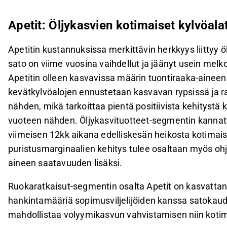
Apetit: Öljykasvien kotimaiset kylvöal
Apetitin kustannuksissa merkittävin herkkyys liittyy 
sato on viime vuosina vaihdellut ja jäänyt usein melko
Apetitin olleen kasvavissa määrin tuontiraaka-ainee
kevätkylvöalojen ennustetaan kasvavan rypsissä ja r
nähden, mikä tarkoittaa pientä positiivista kehityst
vuoteen nähden. Öljykasvituotteet-segmentin kanna
viimeisen 12kk aikana edelliskesän heikosta kotimai
puristusmarginaalien kehitys tulee osaltaan myös oh
aineen saatavuuden lisäksi.
Ruokaratkaisut-segmentin osalta Apetit on kasvattanu
hankintamääriä sopimusviljelijöiden kanssa satokau
mahdollistaa volyymikasvun vahvistamisen niin kotim