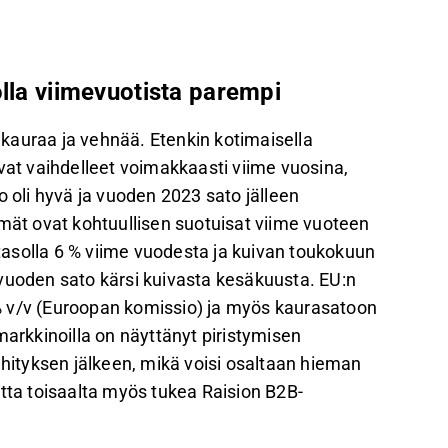
olla viimevuotista parempi
kauraa ja vehnää. Etenkin kotimaisella
vat vaihdelleet voimakkaasti viime vuosina,
o oli hyvä ja vuoden 2023 sato jälleen
t ovat kohtuullisen suotuisat viime vuoteen
asolla 6 % viime vuodesta ja kuivan toukokuun
vuoden sato kärsi kuivasta kesäkuusta. EU:n
% v/v (Euroopan komissio) ja myös kaurasatoon
rkkinoilla on näyttänyt piristymisen
ityksen jälkeen, mikä voisi osaltaan hieman
ta toisaalta myös tukea Raision B2B-