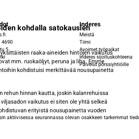
dot
Inderes
iden kohdalla satokausien
.fi
Meistä
9 4690
Tiimi
tu 5
Avoimet työpaikat
n yksittäisten raaka-aineiden hintojen vaikutus
nki
Inderes sijoituskohteena
a ovat mm. ruokaöljyt, peruna ja liha. Emme
Palvelut pörssiyhtiöille
ntoihin kohdistuisi merkittävää nousupainetta
n rehun hinnan kautta, joskin kalanrehuissa
a viljasadon vaikutus ei siten ole yhtä selkeä
ohdistuvan erityistä nousupainetta vuoden
sin aktiivisessa seurannassa olevan osakkeen tarkemmat tiedot