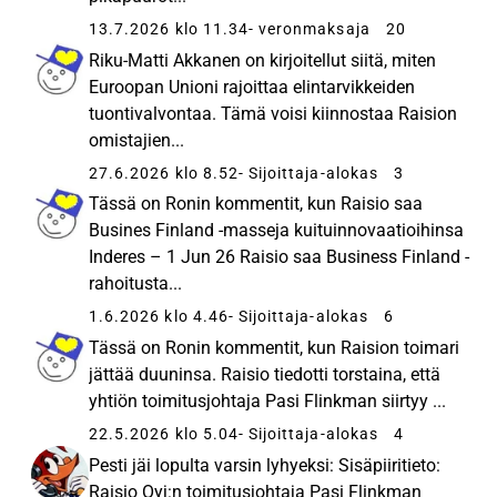
13.7.2026 klo 11.34
- veronmaksaja
20
Riku-Matti Akkanen on kirjoitellut siitä, miten
Euroopan Unioni rajoittaa elintarvikkeiden
tuontivalvontaa. Tämä voisi kiinnostaa Raision
omistajien...
27.6.2026 klo 8.52
- Sijoittaja-alokas
3
Tässä on Ronin kommentit, kun Raisio saa
Busines Finland -masseja kuituinnovaatioihinsa
Inderes – 1 Jun 26 Raisio saa Business Finland -
rahoitusta...
1.6.2026 klo 4.46
- Sijoittaja-alokas
6
Tässä on Ronin kommentit, kun Raision toimari
jättää duuninsa. Raisio tiedotti torstaina, että
yhtiön toimitusjohtaja Pasi Flinkman siirtyy ...
22.5.2026 klo 5.04
- Sijoittaja-alokas
4
Pesti jäi lopulta varsin lyhyeksi: Sisäpiiritieto:
Raisio Oyj:n toimitusjohtaja Pasi Flinkman