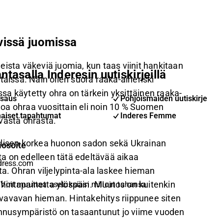
vissä juomissa
ista väkeviä juomia, kun taas viinit hankitaan
ntasalla Inderesin uutiskirjeillä
taissa. Näin ollen suora raaka-aineriski
a käytetty ohra on tärkein yksittäinen raaka-
saus
Pohjoismaiden uutiskirje
iloa ohraa vuosittain eli noin 10 % Suomen
aiset tapahtumat
Inderes Femme
ästä ohrasta.
llisen korkea huonon sadon sekä Ukrainan
iosoite
a on edelleen tätä edeltävää aikaa
ta. Ohran viljelypinta-ala laskee hieman
hintapainetta ylöspäin. Muutos on kuitenkin
Voit muuttaa asetuksiasi milloin tahansa
vavavan hieman. Hintakehitys riippunee siten
nnusympäristö on tasaantunut jo viime vuoden