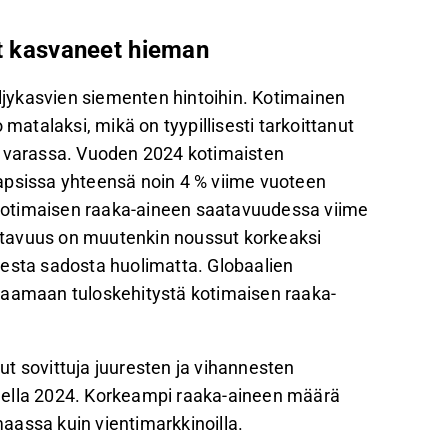
at kasvaneet hieman
öljykasvien siementen hintoihin. Kotimainen
 matalaksi, mikä on tyypillisesti tarkoittanut
n varassa. Vuoden 2024 kotimaisten
apsissa yhteensä noin 4 % viime vuoteen
ä kotimaisen raaka-aineen saatavuudessa viime
ttavuus on muutenkin noussut korkeaksi
sesta sadosta huolimatta. Globaalien
jaamaan tuloskehitystä kotimaisen raaka-
t sovittuja juuresten ja vihannesten
della 2024. Korkeampi raaka-aineen määrä
aassa kuin vientimarkkinoilla.