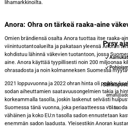
lihamarkkinoilta.
Anora: Ohra on tärkeä raaka-aine väke
Omien brändiensä osalta Anora tuottaa itse raaka-aine
Pysy aja
viinintuotantoalueilta ja pakataan yleensä Anoran teh
kohdistuu lähinnä väkevien tuotantoon, jossa Suomess
Aamukat
aine. Anora käyttää tyypillisesti noin 200 miljoonaa k
Pohjoism
ohrasadosta ja noin kolmanneksen Suomessa myytäv
2021 loppuvuonna ja 2022 ohran hinta oli poikkeukse
Sähköpost
sodan aiheuttamien saatavuusongelmien takia ja hint
korkeammalla tasolla, joskin laskenut selvästi huipus
Suomessa tänä vuonna, joka periaatteessa voi tuoda 
Tilaa
vähäinen ja koko EU:n tasolla sadon ennustetaan kas
enemmän sadon laadusta. Yleisestikin Anoran kusta