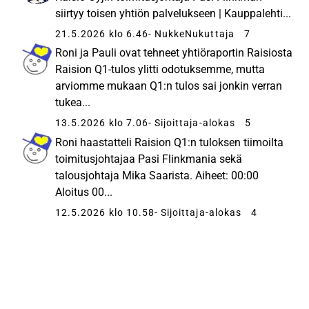
siirtyy toisen yhtiön palvelukseen | Kauppalehti...
21.5.2026 klo 6.46
- NukkeNukuttaja
7
Roni ja Pauli ovat tehneet yhtiöraportin Raisiosta
Raision Q1-tulos ylitti odotuksemme, mutta
arviomme mukaan Q1:n tulos sai jonkin verran
tukea...
13.5.2026 klo 7.06
- Sijoittaja-alokas
5
Roni haastatteli Raision Q1:n tuloksen tiimoilta
toimitusjohtajaa Pasi Flinkmania sekä
talousjohtaja Mika Saarista. Aiheet: 00:00
Aloitus 00...
12.5.2026 klo 10.58
- Sijoittaja-alokas
4