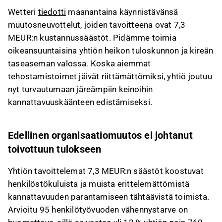
Yhtiö suunnittelee vähentävänsä 95
Wetteri
tiedotti
maanantaina käynnistävänsä
henkilötyövuotta, mikä vastaa yli 12 % sen
muutosneuvottelut, joiden tavoitteena ovat 7,3
työntekijöistä, ja harkitsee
MEUR:n kustannussäästöt. Pidämme toimia
tehtävänkuvamuutoksia sekä lomautuksia.
oikeansuuntaisina yhtiön heikon tuloskunnon ja kireän
Wetteri toisti kuluvan vuoden ohjeistuksensa
taseaseman valossa. Koska aiemmat
liikevaihdon kasvusta ja oikaistun liikevoiton
tehostamistoimet jäivät riittämättömiksi, yhtiö joutuu
parantumisesta, vaikka Q1-raportti oli heikko.
nyt turvautumaan järeämpiin keinoihin
Uusien autojen tilaukset kasvoivat Q1:llä 23 %,
kannattavuuskäänteen edistämiseksi.
mikä tukee loppuvuoden liikevaihtonäkymää,
mutta autokaupan markkinatilanne on edelleen
haastava.
Edellinen organisaatiomuutos ei johtanut
toivottuun tulokseen
Tämä sisältö on tekoälyn tuottamaa. Anna siihen
liittyvää palautetta Inderesin
foorumilla
.
Yhtiön tavoittelemat 7,3 MEUR:n säästöt koostuvat
henkilöstökuluista ja muista erittelemättömistä
kannattavuuden parantamiseen tähtäävistä toimista.
Arvioitu 95 henkilötyövuoden vähennystarve on