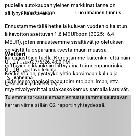
puolella autokaupan yleinen markkinatilanne on
Luo ilmainen tunnus
säilynyt haastavana.
Kirjaudu sisään
Ennustamme tällä hetkellä kuluvan vuoden oikaistun
liikevoiton asettuvan 1,6 MEUR:oon (2025: -6,4
MEUR), joten ennusteemme sisältävät jo oletuksen
selvästä tulosparannuksesta muun muassa
Wetteri
kulusäästöjen tuella. Korostamme kuitenkin, että näin
0,17
7/6/26, 4:00 PM
EUR
mittaviin leikkauksiin liittyy aina toimeenpanoriskiä.
0,16
Tavoitehinta
EUR
Keskeistä on, pystyykö yhtiö karsimaan kuluja ja
Vähennä
uudelleenorganisoimaan toimintojaan ilman, että
Suositus päivitetty
:
05/22
myyntivolyymit tai asiakaskokemus samalla kärsivät.
Tulemme tarkastelemaan ennusteitamme seuraavan
kerran viimeistään Q2-raportin yhteydessä.