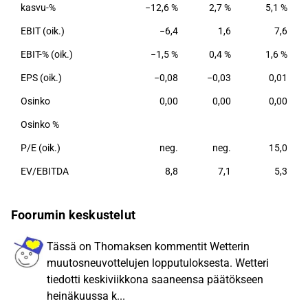
kasvu-%
−12,6 %
2,7 %
5,1 %
EBIT (oik.)
−6,4
1,6
7,6
EBIT-% (oik.)
−1,5 %
0,4 %
1,6 %
EPS (oik.)
−0,08
−0,03
0,01
Osinko
0,00
0,00
0,00
Osinko %
P/E (oik.)
neg.
neg.
15,0
EV/EBITDA
8,8
7,1
5,3
Foorumin keskustelut
Tässä on Thomaksen kommentit Wetterin
muutosneuvottelujen lopputuloksesta. Wetteri
tiedotti keskiviikkona saaneensa päätökseen
heinäkuussa k...