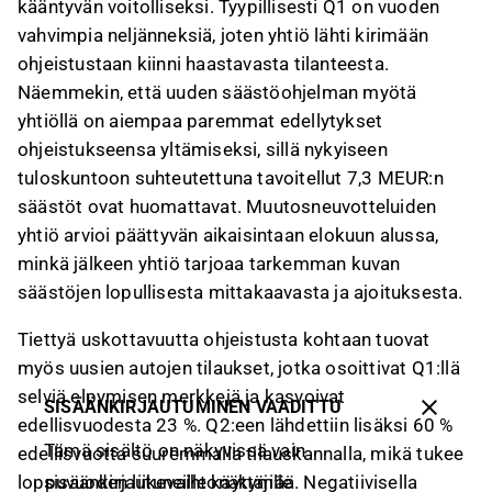
kääntyvän voitolliseksi. Tyypillisesti Q1 on vuoden
vahvimpia neljänneksiä, joten yhtiö lähti kirimään
ohjeistustaan kiinni haastavasta tilanteesta.
Näemmekin, että uuden säästöohjelman myötä
yhtiöllä on aiempaa paremmat edellytykset
ohjeistukseensa yltämiseksi, sillä nykyiseen
tuloskuntoon suhteutettuna tavoitellut 7,3 MEUR:n
säästöt ovat huomattavat. Muutosneuvotteluiden
yhtiö arvioi päättyvän aikaisintaan elokuun alussa,
minkä jälkeen yhtiö tarjoaa tarkemman kuvan
säästöjen lopullisesta mittakaavasta ja ajoituksesta.
Tiettyä uskottavuutta ohjeistusta kohtaan tuovat
myös uusien autojen tilaukset, jotka osoittivat Q1:llä
selviä elpymisen merkkejä ja kasvoivat
SISÄÄNKIRJAUTUMINEN VAADITTU
edellisvuodesta 23 %. Q2:een lähdettiin lisäksi 60 %
Tämä sisältö on näkyvissä vain
edellisvuotta suuremmalla tilauskannalla, mikä tukee
loppuvuoden liikevaihtonäkymää. Negatiivisella
sisäänkirjautuneille käyttäjille