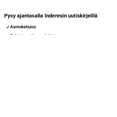
Pysy ajantasalla Inderesin uutiskirjeillä
Aamukatsaus
Pohjoismaiden uutiskirje
Pohjoismaiset tapahtumat
Inderes Femme
Sähköpostiosoite
Tilaa
Voit muuttaa asetuksiasi milloin tahansa