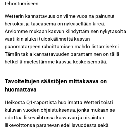
tehostumiseen.
Wetterin kannattavuus on viime vuosina painunut
heikoksi, ja taseasema on nykyisellään kireä.
Arviomme mukaan kasvun kiihdyttäminen nykytasolta
vaatiikin aluksi tuloskäännettä kasvun
pääomatarpeen rahoittamisen mahdollistamiseksi.
Tämän takia kannattavuuden parantaminen on tällä
hetkellä mielestämme kasvua keskeisempää.
Tavoiteltujen säästöjen mittakaava on
huomattava
Heikosta Q1-raportista huolimatta Wetteri toisti
kuluvan vuoden ohjeistuksensa, jonka mukaan se
odottaa liikevaihtonsa kasvavan ja oikaistun
liikevoittonsa paranevan edellisvuodesta sekä