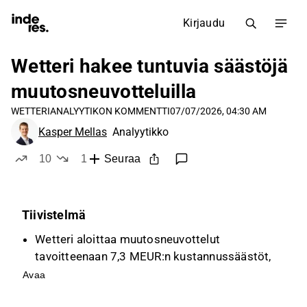
Kirjaudu
Wetteri hakee tuntuvia säästöjä
muutosneuvotteluilla
WETTERI
ANALYYTIKON KOMMENTTI
07/07/2026, 04:30 AM
Kasper Mellas
Analyytikko
10
1
Seuraa
tykkää
ei tykkää
Tiivistelmä
Wetteri aloittaa muutosneuvottelut
tavoitteenaan 7,3 MEUR:n kustannussäästöt,
jotka koostuvat henkilöstökuluista ja muista
Avaa
kannattavuuden parantamistoimista.