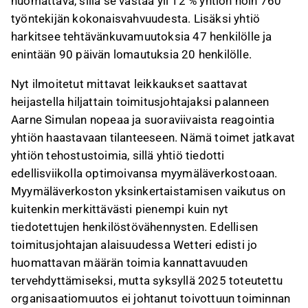
huomattava, sillä se vastaa yli 12 % yhtiön noin 760
työntekijän kokonaisvahvuudesta. Lisäksi yhtiö
harkitsee tehtävänkuvamuutoksia 47 henkilölle ja
enintään 90 päivän lomautuksia 20 henkilölle.
Nyt ilmoitetut mittavat leikkaukset saattavat
heijastella hiljattain toimitusjohtajaksi palanneen
Aarne Simulan nopeaa ja suoraviivaista reagointia
yhtiön haastavaan tilanteeseen. Nämä toimet jatkavat
yhtiön tehostustoimia, sillä yhtiö tiedotti
edellisviikolla optimoivansa myymäläverkostoaan.
Myymäläverkoston yksinkertaistamisen vaikutus on
kuitenkin merkittävästi pienempi kuin nyt
tiedotettujen henkilöstövähennysten. Edellisen
toimitusjohtajan alaisuudessa Wetteri edisti jo
huomattavan määrän toimia kannattavuuden
tervehdyttämiseksi, mutta syksyllä 2025 toteutettu
organisaatiomuutos ei johtanut toivottuun toiminnan