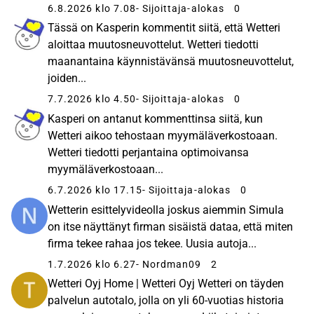
6.8.2026 klo 7.08
- Sijoittaja-alokas
0
Tässä on Kasperin kommentit siitä, että Wetteri
aloittaa muutosneuvottelut. Wetteri tiedotti
maanantaina käynnistävänsä muutosneuvottelut,
joiden...
7.7.2026 klo 4.50
- Sijoittaja-alokas
0
Kasperi on antanut kommenttinsa siitä, kun
Wetteri aikoo tehostaan myymäläverkostoaan.
Wetteri tiedotti perjantaina optimoivansa
myymäläverkostoaan...
6.7.2026 klo 17.15
- Sijoittaja-alokas
0
Wetterin esittelyvideolla joskus aiemmin Simula
on itse näyttänyt firman sisäistä dataa, että miten
firma tekee rahaa jos tekee. Uusia autoja...
1.7.2026 klo 6.27
- Nordman09
2
Wetteri Oyj Home | Wetteri Oyj Wetteri on täyden
palvelun autotalo, jolla on yli 60-vuotias historia