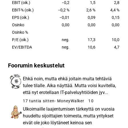
kantava ajatus. Witted Megacorp -konserniin
EBIT (oik.)
−0,2
1,5
2,8
kuuluvat Suomessa sijaitsevien yhtiöiden lisäksi
EBIT-% (oik.)
−0,2 %
2,6 %
4,4 %
yhtiöt Norjassa, Ruotsissa, Tanskassa ja
EPS (oik.)
−0,01
0,09
0,15
Yhdysvalloissa. Näiden lisäksi Yhtiö tekee
Osinko
0,00
0,00
0,00
projekteja useilla eri markkinoilla.
Osinko %
P/E (oik.)
neg.
17,3
10,0
EV/EBITDA
neg.
10,6
4,7
Foorumin keskustelut
Ehkä noin, mutta ehkä joitain muita tehtäviä
tulee tilalle. Aika näyttää. Mutta voisi kuvitella,
että nyt erotellaan IT-palveluyhtiöiden jyv...
17 tuntia sitten
- MoneyWalker
10
Ulkoimaille laajentumisen tärkeyttä on vuosia
huudeltu sijoittajien toimesta, mutta yritykset
eivät ole joko löytäneet keinoa sen