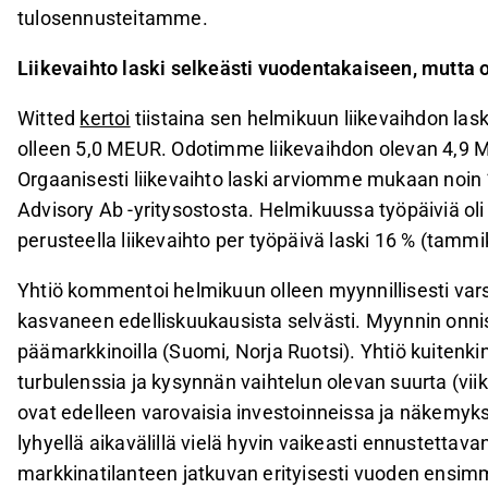
tulosennusteitamme.
Liikevaihto laski selkeästi vuodentakaiseen, mu
Witted
kertoi
tiistaina sen helmikuun liikevaihdon la
olleen 5,0 MEUR. Odotimme liikevaihdon olevan 4,9 
Orgaanisesti liikevaihto laski arviomme mukaan noin
Advisory Ab -yritysostosta. Helmikuussa työpäiviä o
perusteella liikevaihto per työpäivä laski 16 % (tammi
Yhtiö kommentoi helmikuun olleen myynnillisesti vars
kasvaneen edelliskuukausista selvästi. Myynnin onni
päämarkkinoilla (Suomi, Norja Ruotsi). Yhtiö kuit
turbulenssia ja kysynnän vaihtelun olevan suurta (viik
ovat edelleen varovaisia investoinneissa ja näkemy
lyhyellä aikavälillä vielä hyvin vaikeasti ennustet
markkinatilanteen jatkuvan erityisesti vuoden ensi