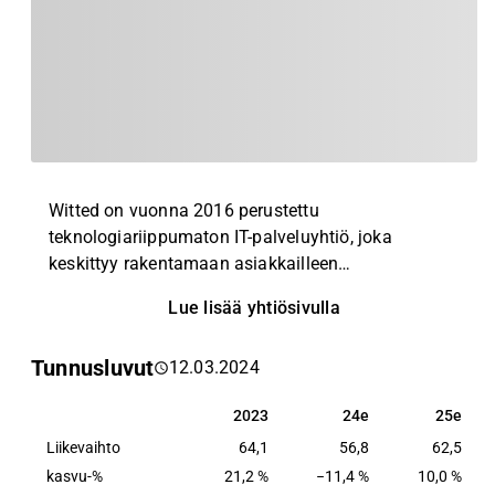
Witted on vuonna 2016 perustettu
teknologiariippumaton IT-palveluyhtiö, joka
keskittyy rakentamaan asiakkailleen
ohjelmistokehitystiimejä. Yhtiö tarjoaa
Lue lisää yhtiösivulla
asiakkailleen perinteisiä
ohjelmistokehityspalveluita digijärjestelmien
Tunnusluvut
12.03.2024
kehityshankkeisiin (ohjelmistokehitys), minkä
lisäksi se rakentaa asiakkailleen digitaalisia
2023
24e
25e
2023
24e
25e
kyvykkyyksiä (rekrytointi ja kasvukonsultointi).
Liikevaihto
Witted syntyi IT-sektorin osaajasodan ratkomisen
64,1
56,8
62,5
ympärille, mikä on edelleen yhtiön olemassaolon
kasvu-%
21,2 %
−11,4 %
10,0 %