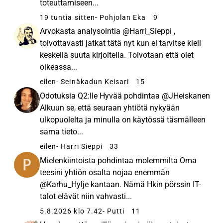
toteuttamiseen...
19 tuntia sitten
- Pohjolan Eka
9
Arvokasta analysointia @Harri_Sieppi ,
toivottavasti jatkat tätä nyt kun ei tarvitse kieli
keskellä suuta kirjoitella. Toivotaan että olet
oikeassa...
eilen
- Seinäkadun Keisari
15
Odotuksia Q2:lle Hyvää pohdintaa @JHeiskanen
Alkuun se, että seuraan yhtiötä nykyään
ulkopuolelta ja minulla on käytössä täsmälleen
sama tieto...
eilen
- Harri Sieppi
33
Mielenkiintoista pohdintaa molemmilta Oma
teesini yhtiön osalta nojaa enemmän
@Karhu_Hylje kantaan. Nämä Hkin pörssin IT-
talot elävät niin vahvasti...
5.8.2026 klo 7.42
- Putti
11