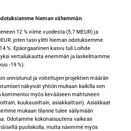
tta odotuksiamme hieman vähemmän
skeneen 12 % viime vuodesta (5,7 MEUR) ja
MEUR, joten taso ylitti hieman odotuksemme.
 14 %. Epäorgaaninen kasvu tuli Loihde
li yksi vertailukautta enemmän ja laskelmamme
kuu -19 %).
in onnistunut ja voitettujen projektien määrän
stumiset näkyivät yhtiön mukaan kaikilla sen
enkin kommentoi myös kevääseen mahtuneen
oittain, kuukausittain, asiakkaittain). Asiakkaat
ksemme mukaan tilanne tulee säilymään
tavana. Odotamme kokonaisuutena vaikean
mmäisellä puoliskolla, mutta näemme myös