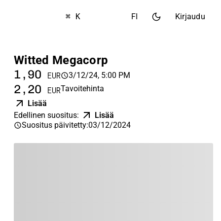
⌘ K
FI
Kirjaudu
Witted Megacorp
1,90
3/12/24, 5:00 PM
EUR
2,20
Tavoitehinta
EUR
Lisää
Edellinen suositus
:
Lisää
Suositus päivitetty
:
03/12/2024