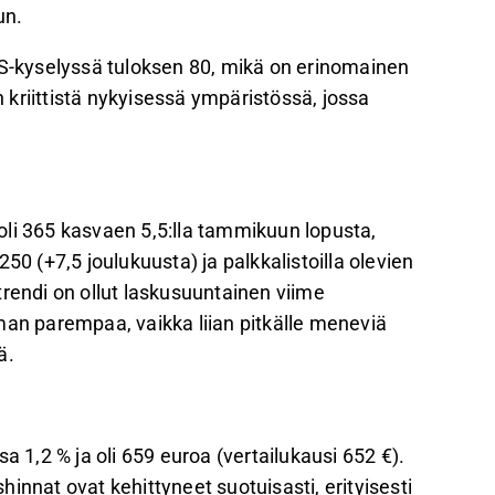
un.
-kyselyssä tuloksen 80, mikä on erinomainen
n kriittistä nykyisessä ympäristössä, jossa
li 365 kasvaen 5,5:lla tammikuun lopusta,
50 (+7,5 joulukuusta) ja palkkalistoilla olevien
trendi on ollut laskusuuntainen viime
man parempaa, vaikka liian pitkälle meneviä
ä.
a 1,2 % ja oli 659 euroa (vertailukausi 652 €).
innat ovat kehittyneet suotuisasti, erityisesti