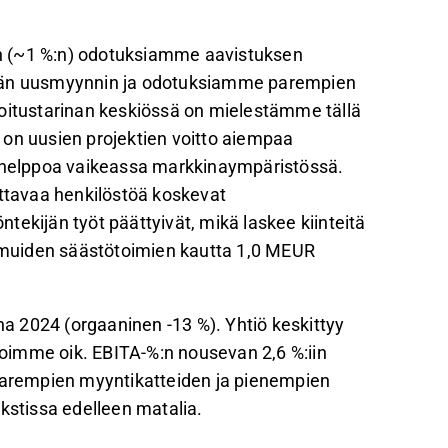
n (~1 %:n) odotuksiamme aavistuksen
än uusmyynnin ja odotuksiamme parempien
joitustarinan keskiössä on mielestämme tällä
 on uusien projektien voitto aiempaa
e helppoa vaikeassa markkinaympäristössä.
uttavaa henkilöstöä koskevat
ekijän työt päättyivät, mikä laskee kiinteitä
a muiden säästötoimien kautta 1,0 MEUR
 2024 (orgaaninen -13 %). Yhtiö keskittyy
oimme oik. EBITA-%:n nousevan 2,6 %:iin
 parempien myyntikatteiden ja pienempien
kstissa edelleen matalia.