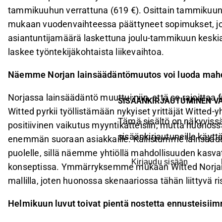
tammikuuhun verrattuna (619 €). Osittain tammikuu
mukaan vuodenvaihteessa päättyneet sopimukset, j
asiantuntijamäärä laskettuna joulu-tammikuun keskiar
laskee työntekijäkohtaista liikevaihtoa.
Näemme Norjan lainsäädäntömuutos voi luoda mahdo
Norjassa lainsäädäntö muuttui niin, että se rajoittaa 
SISÄÄNKIRJAUTUMINEN V
Witted pyrkii työllistämään nykyiset yrittäjät Witted-y
Tämä sisältö on näkyvissä
positiivinen vaikutus myyntikatteisiin, mutta huonoss
sisäänkirjautuneille käyttäj
enemmän suoraan asiakkaille. Kallistumme lainsäädä
puolelle, sillä näemme yhtiöllä mahdollisuuden kasv
Kirjaudu sisään
konseptissa. Ymmärryksemme mukaan Witted Norjan as
mallilla, joten huonossa skenaariossa tähän liittyvä ris
Helmikuun luvut toivat pientä nostetta ennusteisii