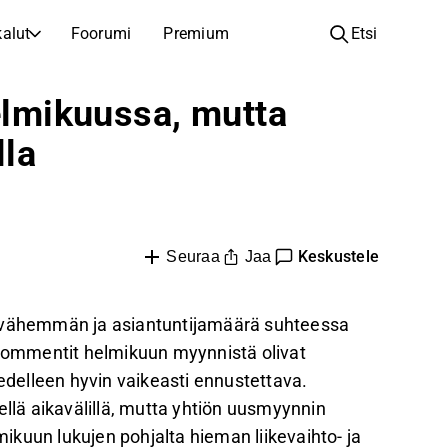
alut
Foorumi
Premium
Etsi
YHTIÖT
OPI SIJOITTAMISESTA
helmikuussa, mutta
Yhtiöt
Analyysikoulu
la
Opi lukemaan ja ymmärtämään osakeanalyysiä
Selaa ja suodata listattujen yhtiöiden listaa
Löydä osakkeita
Sijoituskoulu
Inspiraatiota seuraavaan sijoitukseesi
Oppaita ja oppitunteja sijoitusosaamisen kasvattamiseen
Listautumiset
Salkunhaltijat
Keskustele
Jaa
Seuraa
Uudet listautumiset ja tulevat pörssiannit
Sijoitustietoa jokaiselle tasolle, ensiaskeleista edistyneisiin salkkustrategioihin.
Yhtiökokouskutsut
e vähemmän ja asiantuntijamäärä suhteessa
Yhtiökokousten päivämäärät ja osakkeenomistajatiedot
ommentit helmikuun myynnistä olivat
 edelleen hyvin vaikeasti ennustettava.
lä aikavälillä, mutta yhtiön uusmyynnin
kuun lukujen pohjalta hieman liikevaihto- ja