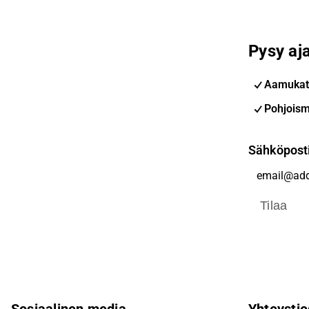
Pysy aja
Aamukat
Pohjoism
Sähköpost
Tilaa