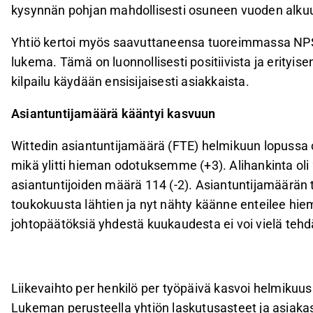
kysynnän pohjan mahdollisesti osuneen vuoden alku
Yhtiö kertoi myös saavuttaneensa tuoreimmassa NPS
lukema. Tämä on luonnollisesti positiivista ja erityise
kilpailu käydään ensisijaisesti asiakkaista.
Asiantuntijamäärä kääntyi kasvuun
Wittedin asiantuntijamäärä (FTE) helmikuun lopussa o
mikä ylitti hieman odotuksemme (+3). Alihankinta oli 2
asiantuntijoiden määrä 114 (-2). Asiantuntijamäärän 
toukokuusta lähtien ja nyt nähty käänne enteilee hie
johtopäätöksiä yhdestä kuukaudesta ei voi vielä tehd
Liikevaihto per henkilö per työpäivä kasvoi helmikuuss
Lukeman perusteella yhtiön laskutusasteet ja asiakash