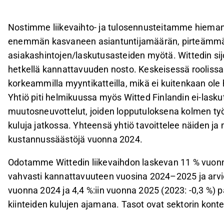
Nostimme liikevaihto- ja tulosennusteitamme hiema
enemmän kasvaneen asiantuntijamäärän, pirteämm
asiakashintojen/laskutusasteiden myötä. Wittedin si
hetkellä kannattavuuden nosto. Keskeisessä roolissa
korkeammilla myyntikatteilla, mikä ei kuitenkaan ol
Yhtiö piti helmikuussa myös Witted Finlandin ei-lask
muutosneuvottelut, joiden lopputuloksena kolmen työnt
kuluja jatkossa. Yhteensä yhtiö tavoittelee näiden j
kustannussäästöjä vuonna 2024.
Odotamme Wittedin liikevaihdon laskevan 11 % vuonna
vahvasti kannattavuuteen vuosina 2024–2025 ja arvi
vuonna 2024 ja 4,4 %:iin vuonna 2025 (2023: -0,3 %)
kiinteiden kulujen ajamana. Tasot ovat sektorin konte