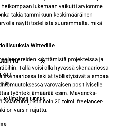
n heikompaan lukemaan vaikutti arviomme
onka takia tammikuun keskimääräinen
volla näytti todellista suuremmalta, mikä
llisuuksia Wittedille
freelancereiden käyttämistä projekteissa ja
AADITTU
htiöihin. Tällä voisi olla hyvässä skenaariossa
 vain
a skenaariossa tekijät työllistyisivät aiempaa
ille
ntömuutoksessa varovaisen positiiviselle
attaa työntekijämäärää esim. Mavericks-
Luo ilmainen tunnus
iantuntijoista noin 20 toimii freelancer-
ki on varsin rajattu.
mme