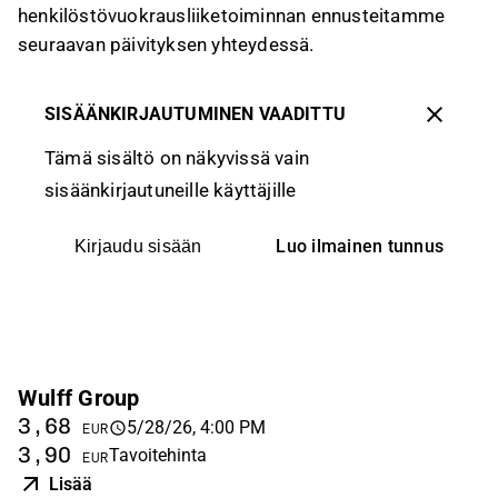
henkilöstövuokrausliiketoiminnan ennusteitamme
seuraavan päivityksen yhteydessä.
SISÄÄNKIRJAUTUMINEN VAADITTU
Tämä sisältö on näkyvissä vain
sisäänkirjautuneille käyttäjille
Luo ilmainen tunnus
Kirjaudu sisään
Wulff Group
3,68
5/28/26, 4:00 PM
EUR
3,90
Tavoitehinta
EUR
Lisää