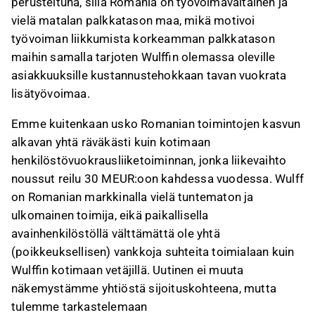
perusteltuna, sillä Romania on työvoimavaltainen ja
vielä matalan palkkatason maa, mikä motivoi
työvoiman liikkumista korkeamman palkkatason
maihin samalla tarjoten Wulffin olemassa oleville
asiakkuuksille kustannustehokkaan tavan vuokrata
lisätyövoimaa.
Emme kuitenkaan usko Romanian toimintojen kasvun
alkavan yhtä räväkästi kuin kotimaan
henkilöstövuokrausliiketoiminnan, jonka liikevaihto
noussut reilu 30 MEUR:oon kahdessa vuodessa. Wulff
on Romanian markkinalla vielä tuntematon ja
ulkomainen toimija, eikä paikallisella
avainhenkilöstöllä välttämättä ole yhtä
(poikkeuksellisen) vankkoja suhteita toimialaan kuin
Wulffin kotimaan vetäjillä. Uutinen ei muuta
näkemystämme yhtiöstä sijoituskohteena, mutta
tulemme tarkastelemaan