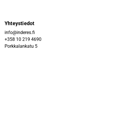
Yhteystiedot
info@inderes.fi
+358 10 219 4690
Porkkalankatu 5
00180 Helsinki
Inderes
Meistä
Tiimi
Avoimet työpaikat
Inderes sijoituskohteena
Palvelut pörssiyhtiöille