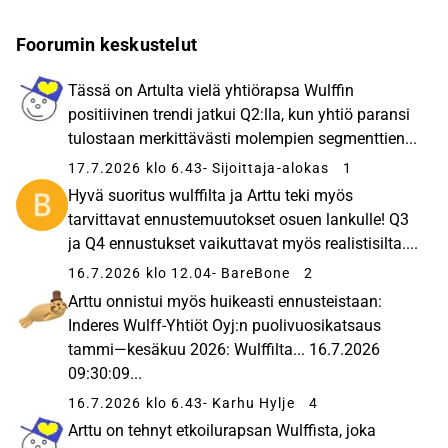
Foorumin keskustelut
Tässä on Artulta vielä yhtiörapsa Wulffin
positiivinen trendi jatkui Q2:lla, kun yhtiö paransi
tulostaan merkittävästi molempien segmenttien...
17.7.2026 klo 6.43
- Sijoittaja-alokas
1
Hyvä suoritus wulffilta ja Arttu teki myös
tarvittavat ennustemuutokset osuen lankulle! Q3
ja Q4 ennustukset vaikuttavat myös realistisilta....
16.7.2026 klo 12.04
- BareBone
2
Arttu onnistui myös huikeasti ennusteistaan:
Inderes Wulff-Yhtiöt Oyj:n puolivuosikatsaus
tammi—kesäkuu 2026: Wulffilta... 16.7.2026
09:30:09...
16.7.2026 klo 6.43
- Karhu Hylje
4
Arttu on tehnyt etkoilurapsan Wulffista, joka