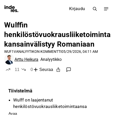
Kirjaudu
Wulffin
henkilöstövuokrausliiketoiminta
kansainvälistyy Romaniaan
WUF1V
ANALYYTIKON KOMMENTTI
05/29/2026, 04:11 AM
Arttu Heikura
Analyytikko
11
0
Seuraa
tykkää
ei tykkää
Tiivistelmä
Wulff on laajentanut
henkilöstövuokrausliiketoimintaansa
Romaniaan, mikä on yhtiön ensimmäinen
Avaa