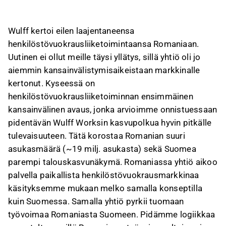
kansainvälinen avaus tällä sektorilla.
Romanian suuri väestömäärä ja
Wulff kertoi eilen laajentaneensa
talouskasvunäkymät tukevat Wulffin
henkilöstövuokrausliiketoimintaansa Romaniaan.
kasvupotentiaalia, mutta yhtiö on markkinalla
Uutinen ei ollut meille täysi yllätys, sillä yhtiö oli jo
vielä tuntematon toimija.
aiemmin kansainvälistymisaikeistaan markkinalle
Wulff aikoo hyödyntää Romanian työvoimaa
kertonut. Kyseessä on
sekä paikallisesti että tuomalla sitä Suomeen,
henkilöstövuokrausliiketoiminnan ensimmäinen
mikä tarjoaa kustannustehokkaan ratkaisun
kansainvälinen avaus, jonka arvioimme onnistuessaan
asiakkaille.
pidentävän Wulff Worksin kasvupolkua hyvin pitkälle
Romanian toimintojen kasvun ei odoteta
tulevaisuuteen. Tätä korostaa Romanian suuri
olevan yhtä nopeaa kuin kotimaan, mutta
asukasmäärä (~19 milj. asukasta) sekä Suomea
ennusteita tarkastellaan seuraavassa
parempi talouskasvunäkymä. Romaniassa yhtiö aikoo
päivityksessä.
palvella paikallista henkilöstövuokrausmarkkinaa
Tämä sisältö on tekoälyn tuottamaa. Anna siihen
käsityksemme mukaan melko samalla konseptilla
liittyvää palautetta Inderesin
foorumilla
.
kuin Suomessa. Samalla yhtiö pyrkii tuomaan
työvoimaa Romaniasta Suomeen. Pidämme logiikkaa