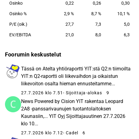
Osinko
0,22
0,26
0,30
Osinko %
2,9 %
8,7 %
10,1 %
P/E (oik.)
27,7
7,3
5,0
EV/EBITDA
21,0
8,0
6,3
Foorumin keskustelut
Tässä on Atelta yhtiöraportti YIT:stä Q2:n tiimoilta
YIT:n Q2-raportti oli liikevaihdon ja oikaistun
liikevoiton osalta hieman ennusteitamme...
27.7.2026 klo 7.51
- Sijoittaja-alokas
9
News Powered by Cision YIT rakentaa Leopard
2A8 -panssarivaunujen tuotantolaitoksen
Kaunasiin,... YIT Oyj Sijoittajauutinen 27.7.2026
klo 10...
27.7.2026 klo 7.12
- Cadel
6