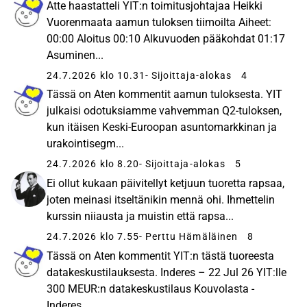
Atte haastatteli YIT:n toimitusjohtajaa Heikki
Vuorenmaata aamun tuloksen tiimoilta Aiheet:
00:00 Aloitus 00:10 Alkuvuoden pääkohdat 01:17
Asuminen...
24.7.2026 klo 10.31
- Sijoittaja-alokas
4
Tässä on Aten kommentit aamun tuloksesta. YIT
julkaisi odotuksiamme vahvemman Q2-tuloksen,
kun itäisen Keski-Euroopan asuntomarkkinan ja
urakointisegm...
24.7.2026 klo 8.20
- Sijoittaja-alokas
5
Ei ollut kukaan päivitellyt ketjuun tuoretta rapsaa,
joten meinasi itseltänikin mennä ohi. Ihmettelin
kurssin niiausta ja muistin että rapsa...
24.7.2026 klo 7.55
- Perttu Hämäläinen
8
Tässä on Aten kommentit YIT:n tästä tuoreesta
datakeskustilauksesta. Inderes – 22 Jul 26 YIT:lle
300 MEUR:n datakeskustilaus Kouvolasta -
Inderes...