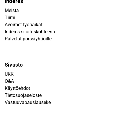
Inderes
Meistä
Tiimi
Avoimet työpaikat
Inderes sijoituskohteena
Palvelut pörssiyhtiöille
Sivusto
UKK
Q&A
Käyttöehdot
Tietosuojaseloste
Vastuuvapauslauseke