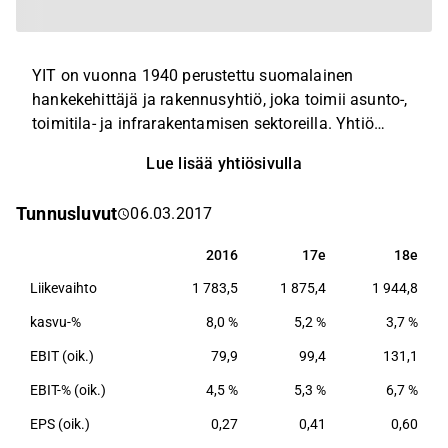
YIT on vuonna 1940 perustettu suomalainen
hankekehittäjä ja rakennusyhtiö, joka toimii asunto-,
toimitila- ja infrarakentamisen sektoreilla. Yhtiö
työllistää useita tuhansia ammattilaisia useissa
Lue lisää yhtiösivulla
Euroopan maissa.
Tunnusluvut
06.03.2017
2016
17e
18e
2016
17e
18e
Liikevaihto
1 783,5
1 875,4
1 944,8
kasvu-%
8,0 %
5,2 %
3,7 %
EBIT (oik.)
79,9
99,4
131,1
EBIT-% (oik.)
4,5 %
5,3 %
6,7 %
EPS (oik.)
0,27
0,41
0,60