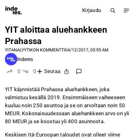
Kirjaudu
YIT aloittaa aluehankkeen
Prahassa
YIT
ANALYYTIKON KOMMENTTI
04/12/2017, 05:55 AM
Inderes
0
0
Seuraa
tykkää
ei tykkää
YIT käynnistää Prahassa aluehankkeen, joka
valmistuu kesällä 2019. Ensimmäiseen vaiheeseen
kuuluu noin 250 asuntoa ja se on arvoltaan noin 50
MEUR. Kokonaisuudessaan aluehankkeen arvo on yli
80 MEUR ja se koostuu yli 400 asunnosta.
Keskisen Itä-Euroopan taloudet ovat olleet viime