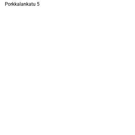
Porkkalankatu 5
00180 Helsinki
Inderes
Meistä
Tiimi
Avoimet työpaikat
Inderes sijoituskohteena
Palvelut pörssiyhtiöille
Sivusto
UKK
Q&A
Käyttöehdot
Tietosuojaseloste