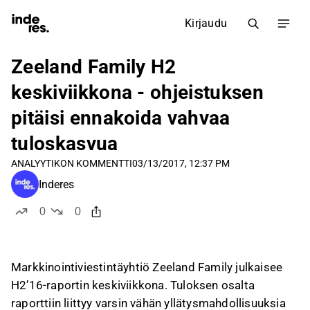
Kirjaudu
Zeeland Family H2
keskiviikkona - ohjeistuksen
pitäisi ennakoida vahvaa
tuloskasvua
ANALYYTIKON KOMMENTTI
03/13/2017, 12:37 PM
Inderes
0
0
tykkää
ei tykkää
Markkinointiviestintäyhtiö Zeeland Family julkaisee
H2’16-raportin keskiviikkona. Tuloksen osalta
raporttiin liittyy varsin vähän yllätysmahdollisuuksia