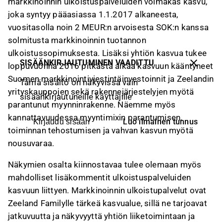
markkinoinnin ulkoistuspalveluiden voimakas kasvu,
joka syntyy pääasiassa 1.1.2017 alkaneesta,
vuositasolla noin 2 MEUR:n arvoisesta SOK:n kanssa
solmitusta markkinoinnin tuotannon
ulkoistussopimuksesta. Lisäksi yhtiön kasvua tukee
SISÄÄNKIRJAUTUMINEN VAADITTU
loppuvuonna 2016 pitkästä aikaa kasvuun kääntyneet
Suomen markkinointiviestintäinvestoinnit ja Zeelandin
Tämä sisältö on näkyvissä vain
yrityskauppojen sekä rakennejärjestelyjen myötä
sisäänkirjautuneille käyttäjille
parantunut myynninrakenne. Näemme myös
kannattavuudessa myyntimixin parantumisen,
Luo ilmainen tunnus
Kirjaudu sisään
toiminnan tehostumisen ja vahvan kasvun myötä
nousuvaraa.
Näkymien osalta kiinnostavaa tulee olemaan myös
mahdolliset lisäkommentit ulkoistuspalveluiden
kasvuun liittyen. Markkinoinnin ulkoistupalvelut ovat
Zeeland Familylle tärkeä kasvualue, sillä ne tarjoavat
jatkuvuutta ja näkyvyyttä yhtiön liiketoimintaan ja