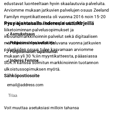
edustavat luonteeltaan hyvin skaalautuvia palveluita.
Arviomme mukaan jatkuvien palvelujen osuus Zeeland
Familyn myyntikatteesta oli vuonna 2016 noin 15-20
Pysy ajantasalla Inderesin uutiskirjeillä
% ja niihin kuuluvat ulkoistuspalvelut, PR-
liiketoiminnan palvelusopimukset ja
Aamukatsaus
inboundmarkkinoinnin palvelut sekä digitaalisen
markkinoinnin palvelut. Kuluvana vuonna jatkuvien
Pohjoismaiden uutiskirje
palveluiden osuus tulee kasvamaan arviomme
Pohjoismaiset tapahtumat
mukaan yli 30 %:iin myyntikatteesta, pääasiassa
Inderes Femme
SOK:n kanssa solmitun markkinoinnin tuotannon
ulkoistussopimuksen myötä.
Sähköpostiosoite
Tilaa
Voit muuttaa asetuksiasi milloin tahansa