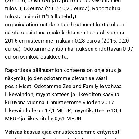
(2015: 0,13 MEUR) ja raportoitu osakekohtainen
tulos 0,13 euroa (2015: 0,20 euroa). Raportoitua
tulosta painoi H1’16:lla tehdyt
organisaatiomuutoksista aiheutuneet kertakulut ja
näistä oikaistuna osakekohtainen tulos oli vuonna
2016 ennusteemme mukaan 0,28 euroa (2015: 0,20
euroa). Odotamme yhtiön hallituksen ehdottavan 0,07
euron osinkoa osakkeelta.
Raportissa päähuomion kohteena on ohjeistus ja
näkymät, joiden odotamme olevan selvästi
positiiviset. Odotamme Zeeland Familylle vahvaa
liikevaihdon, myyntikatteen ja liikevoiton kasvua
kuluvana vuonna. Ennusteemme vuoden 2017
liikevaihdolle on 17,1 MEUR, myyntikatteelle 13,4
MEUR ja liikevoitolle 0,61 MEUR.
Vahvaa kasvua ajaa ennusteessamme erityisesti