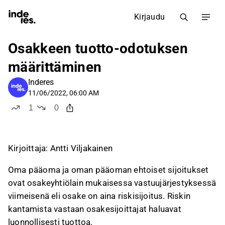
Kirjaudu
Osakkeen tuotto-odotuksen
määrittäminen
Inderes
11/06/2022, 06:00 AM
1
0
tykkää
ei tykkää
Kirjoittaja: Antti Viljakainen
Oma pääoma ja oman pääoman ehtoiset sijoitukset
ovat osakeyhtiölain mukaisessa vastuujärjestyksessä
viimeisenä eli osake on aina riskisijoitus. Riskin
kantamista vastaan osakesijoittajat haluavat
luonnollisesti tuottoa.