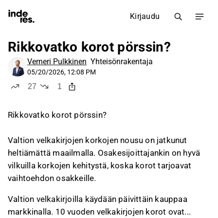
Kirjaudu
Rikkovatko korot pörssin?
Verneri Pulkkinen
Yhteisönrakentaja
05/20/2026, 12:08 PM
27
1
tykkää
ei tykkää
Rikkovatko korot pörssin?
Valtion velkakirjojen korkojen nousu on jatkunut
heltiämättä maailmalla. Osakesijoittajankin on hyvä
vilkuilla korkojen kehitystä, koska korot tarjoavat
vaihtoehdon osakkeille.
Valtion velkakirjoilla käydään päivittäin kauppaa
markkinalla. 10 vuoden velkakirjojen korot ovat...