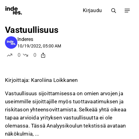
Kirjaudu
Vastuullisuus
Inderes
10/19/2022, 05:00 AM
0
0
tykkää
ei tykkää
Kirjoittaja: Karoliina Loikkanen
Vastuullisuus sijoittamisessa on omien arvojen ja
useimmille sijoittajille myös tuottavaatimuksen ja
riskitason yhteensovittamista. Selkeää yhtä oikeaa
tapaa arvioida yrityksen vastuullisuutta ei ole
olemassa. Tässä Analyysikoulun tekstissä avataan
näkökulmia, ...